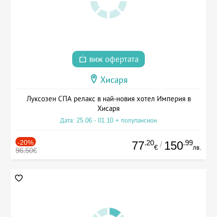
виж офертата
Хисаря
Луксозен СПА релакс в най-новия хотел Империя в
Хисаря
Дата: 25.06 - 01.10 + полупансион
-20%
.20
.99
77
150
/
€
лв.
96.50€