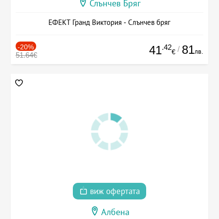
Слънчев Бряг
ЕФЕКТ Гранд Виктория - Слънчев бряг
-20%
.42
81
41
/
лв.
€
51.64€
виж офертата
Албена