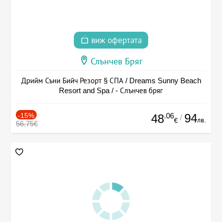
виж офертата
Слънчев Бряг
Дрийм Съни Бийч Резорт § СПА / Dreams Sunny Beach
Resort and Spa / - Слънчев бряг
-15%
.06
94
48
/
лв.
€
56.75€