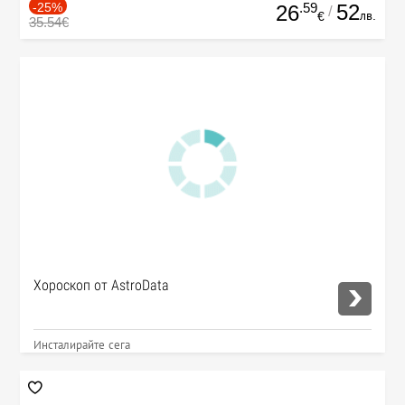
-25%
.59
52
26
/
лв.
€
35.54€
Хороскоп от AstroData
Инсталирайте сега