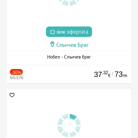
виж офертата
Слънчев Бряг
Нобел - Слънчев бряг
-30%
.32
73
37
/
лв.
€
53.17€