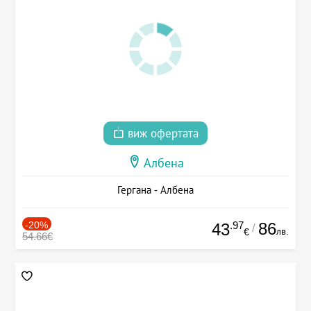
виж офертата
Албена
Гергана - Албена
-20%
.97
86
43
/
лв.
€
54.66€