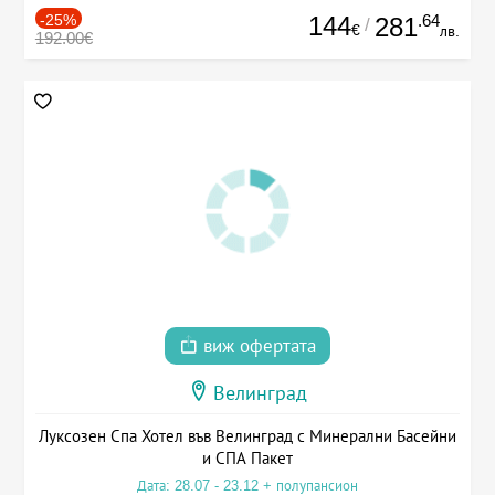
-25%
144
.64
281
/
€
лв.
192.00€
виж офертата
Велинград
Луксозен Спа Хотел във Велинград с Минерални Басейни
и СПА Пакет
Дата: 28.07 - 23.12 + полупансион