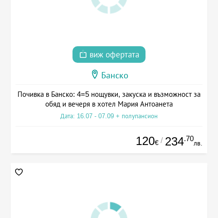
виж офертата
Банско
Почивка в Банско: 4=5 нощувки, закуска и възможност за
обяд и вечеря в хотел Мария Антоанета
Дата: 16.07 - 07.09 + полупансион
120
.70
234
/
€
лв.