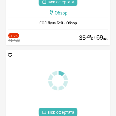
виж офертата
Обзор
СОЛ Луна Бей - Обзор
-15%
.28
69
35
/
лв.
€
41.42€
виж офертата