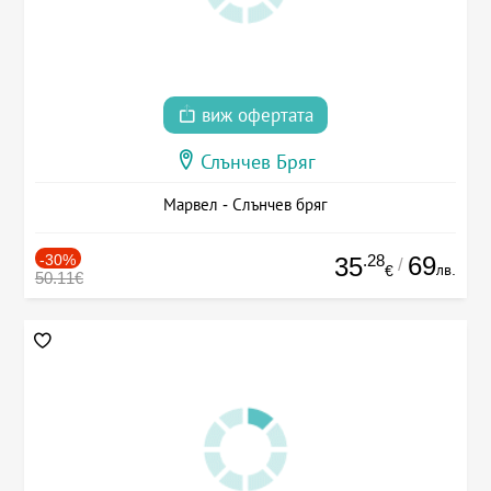
виж офертата
Слънчев Бряг
Марвел - Слънчев бряг
-30%
.28
69
35
/
лв.
€
50.11€