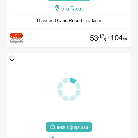
о-в Тасос
Thassos Grand Resort - о. Тасос
-15%
.17
104
53
/
лв.
€
62.38€
виж офертата