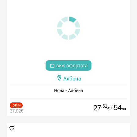
виж офертата
Албена
Нона - Албена
-25%
.61
54
27
/
лв.
€
37.02€