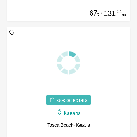
67
.04
131
/
€
лв.
виж офертата
Кавала
Tosca Beach- Кавала