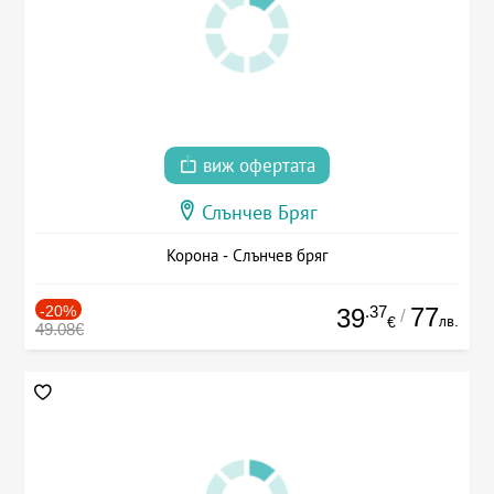
виж офертата
Слънчев Бряг
Корона - Слънчев бряг
-20%
.37
77
39
/
лв.
€
49.08€