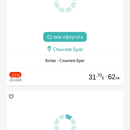
виж офертата
Слънчев Бряг
Котва - Слънчев бряг
-21%
.70
62
31
/
лв.
€
39.88€