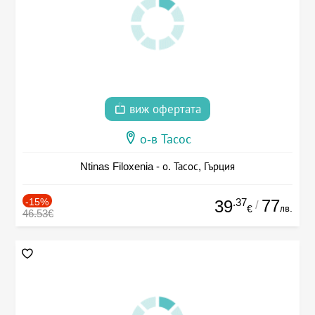
виж офертата
о-в Тасос
Ntinas Filoxenia - о. Тасос, Гърция
-15%
.37
77
39
/
лв.
€
46.53€