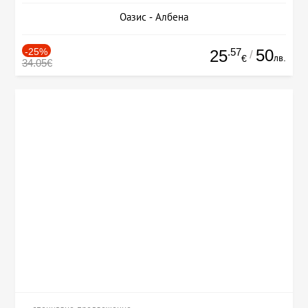
Оазис - Албена
-25%
.57
50
25
/
лв.
€
34.05€