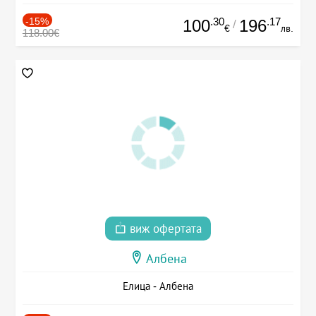
-15%
.30
.17
100
196
/
€
лв.
118.00€
виж офертата
Албена
Елица - Албена