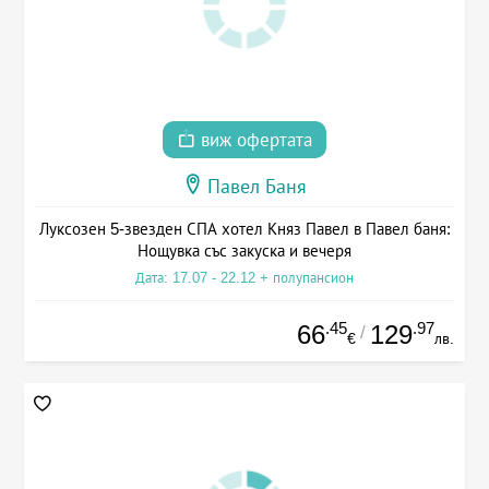
виж офертата
Павел Баня
Луксозен 5-звезден СПА хотел Княз Павел в Павел баня:
Нощувка със закуска и вечеря
Дата: 17.07 - 22.12 + полупансион
.45
.97
66
129
/
€
лв.