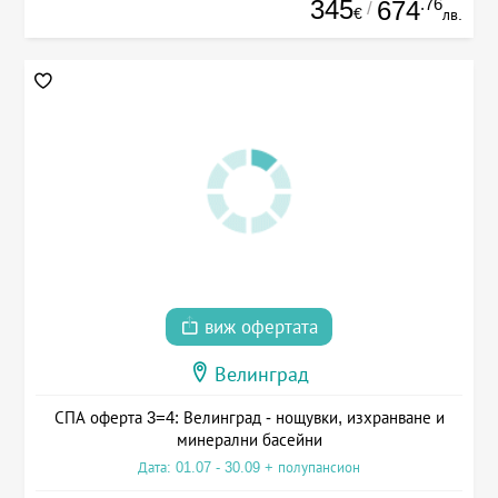
345
.76
674
/
€
лв.
виж офертата
Велинград
СПА оферта 3=4: Велинград - нощувки, изхранване и
минерални басейни
Дата: 01.07 - 30.09 + полупансион