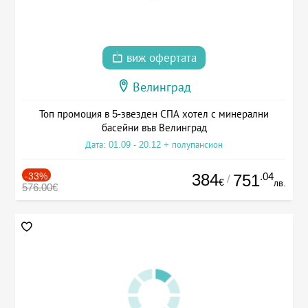
виж офертата
Велинград
Топ промоция в 5-звезден СПА хотел с минерални
басейни във Велинград
Дата: 01.09 - 20.12 + полупансион
-33%
384
.04
751
/
€
лв.
576.00€