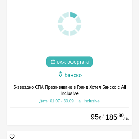
виж офертата
Банско
5-звездно СПА Преживяване в Гранд Хотел Банско с All
Inclusive
Дата: 01.07 - 30.09 + all inclusive
95
.80
185
/
€
лв.