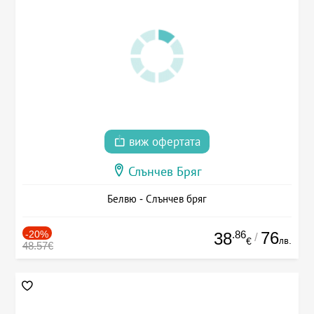
виж офертата
Слънчев Бряг
Белвю - Слънчев бряг
-20%
.86
76
38
/
лв.
€
48.57€