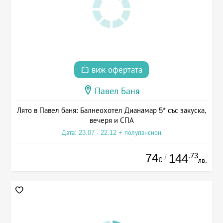
виж офертата
Павел Баня
Лято в Павел баня: Балнеохотел Дианамар 5* със закуска,
вечеря и СПА
Дата: 23.07 - 22.12 + полупансион
74
.73
144
/
€
лв.