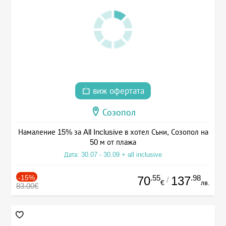
виж офертата
Созопол
Намаление 15% за All Inclusive в хотел Съни, Созопол на
50 м от плажа
Дата: 30.07 - 30.09 + all inclusive
-15%
.55
.98
70
137
/
€
лв.
83.00€