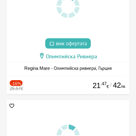
виж офертата
Олимпийска Ривиера
Regina Mare - Олимпийска ривиера, Гърция
-16%
.47
42
21
/
лв.
€
25.57€