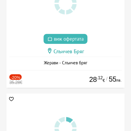
виж офертата
Слънчев Бряг
Жерави - Слънчев бряг
-20%
.12
55
28
/
лв.
€
35.28€