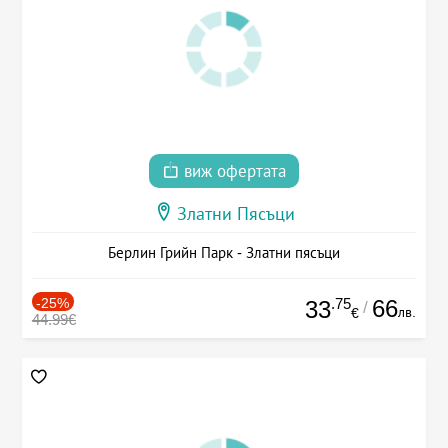
виж офертата
Златни Пясъци
Берлин Грийн Парк - Златни пясъци
-25%
.75
66
33
/
лв.
€
44.99€