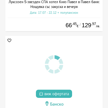
Луксозен 5-звезден СПА хотел Княз Павел в Павел баня:
Нощувка със закуска и вечеря
Дата: 17.07 - 22.12 + полупансион
.45
.97
66
129
/
€
лв.
виж офертата
Банско