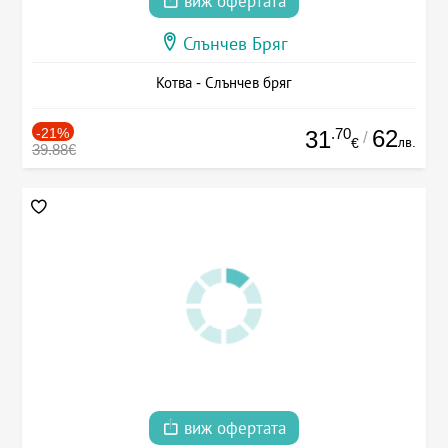
виж офертата
Слънчев Бряг
Котва - Слънчев бряг
-21%
.70
62
31
/
лв.
€
39.88€
виж офертата