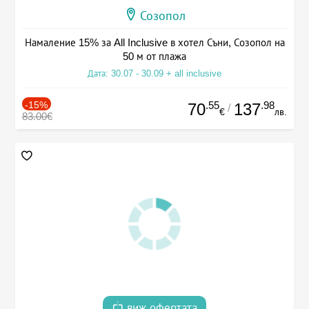
Созопол
Намаление 15% за All Inclusive в хотел Съни, Созопол на
50 м от плажа
Дата: 30.07 - 30.09 + all inclusive
-15%
.55
.98
70
137
/
€
лв.
83.00€
виж офертата