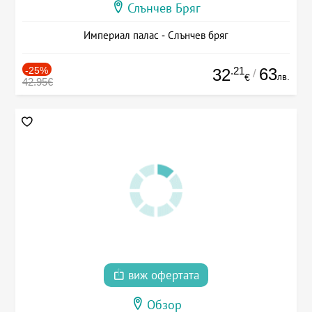
Слънчев Бряг
Империал палас - Слънчев бряг
-25%
.21
63
32
/
лв.
€
42.95€
виж офертата
Обзор