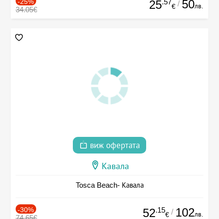
-25%
.57
50
25
/
лв.
€
34.05€
виж офертата
Кавала
Tosca Beach- Кавала
-30%
.15
102
52
/
лв.
€
74.65€