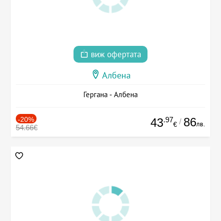
виж офертата
Албена
Гергана - Албена
-20%
.97
86
43
/
лв.
€
54.66€