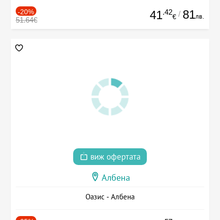
-20%
.42
81
41
/
лв.
€
51.64€
виж офертата
Албена
Оазис - Албена