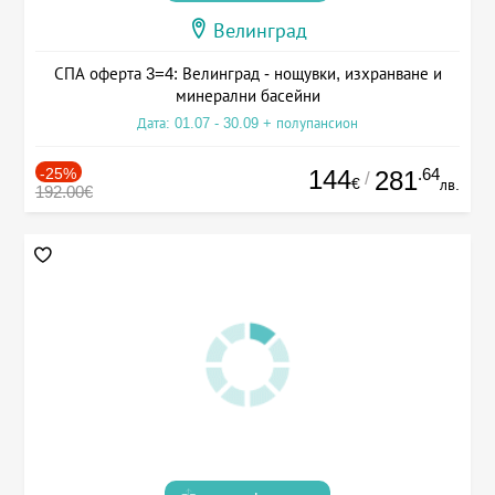
Велинград
СПА оферта 3=4: Велинград - нощувки, изхранване и
минерални басейни
Дата: 01.07 - 30.09 + полупансион
-25%
144
.64
281
/
€
лв.
192.00€