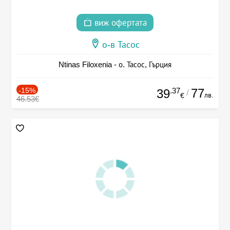
виж офертата
о-в Тасос
Ntinas Filoxenia - о. Тасос, Гърция
-15%
.37
77
39
/
лв.
€
46.53€