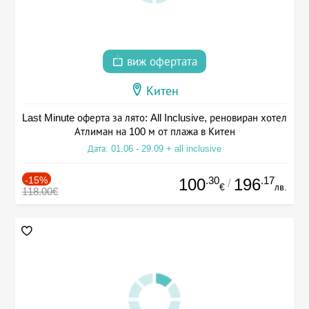
виж офертата
Китен
Last Minute оферта за лято: All Inclusive, реновиран хотел
Атлиман на 100 м от плажа в Китен
Дата: 01.06 - 29.09 + all inclusive
-15%
.30
.17
100
196
/
€
лв.
118.00€