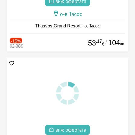
виж офертата
о-в Тасос
Thassos Grand Resort - о. Тасос
-15%
.17
104
53
/
лв.
€
62.38€
виж офертата