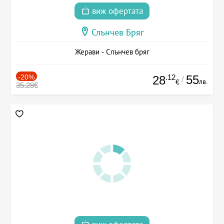
виж офертата
Слънчев Бряг
Жерави - Слънчев бряг
-20%
.12
55
28
/
лв.
€
35.28€