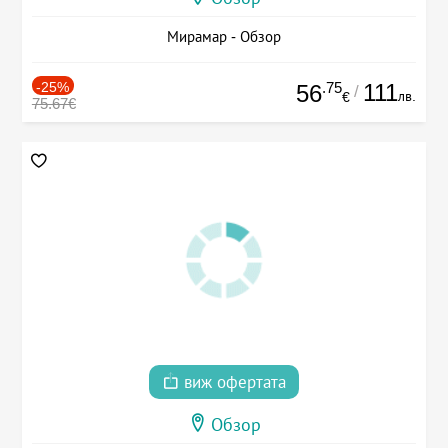
Мирамар - Обзор
-25%
.75
111
56
/
лв.
€
75.67€
виж офертата
Обзор