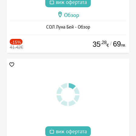
виж офертата
Обзор
СОЛ Луна Бей - Обзор
-15%
.28
69
35
/
лв.
€
41.42€
виж офертата