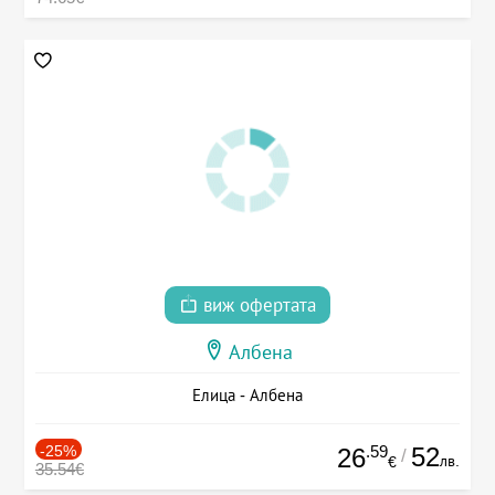
виж офертата
Албена
Елица - Албена
-25%
.59
52
26
/
лв.
€
35.54€