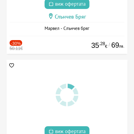
виж офертата
Слънчев Бряг
Марвел - Слънчев бряг
-30%
.28
69
35
/
лв.
€
50.11€
виж офертата