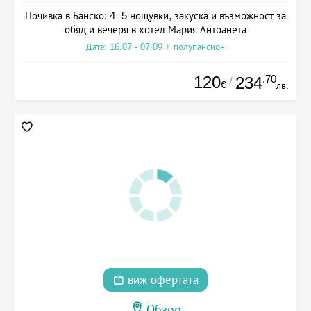
Почивка в Банско: 4=5 нощувки, закуска и възможност за
обяд и вечеря в хотел Мария Антоанета
Дата: 16.07 - 07.09 + полупансион
120
.70
234
/
€
лв.
виж офертата
Обзор