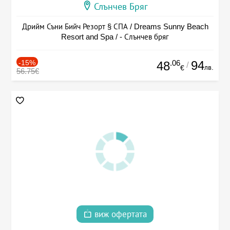
Слънчев Бряг
Дрийм Съни Бийч Резорт § СПА / Dreams Sunny Beach
Resort and Spa / - Слънчев бряг
-15%
.06
94
48
/
лв.
€
56.75€
виж офертата