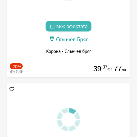
виж офертата
Слънчев Бряг
Корона - Слънчев бряг
-20%
.37
77
39
/
лв.
€
49.08€