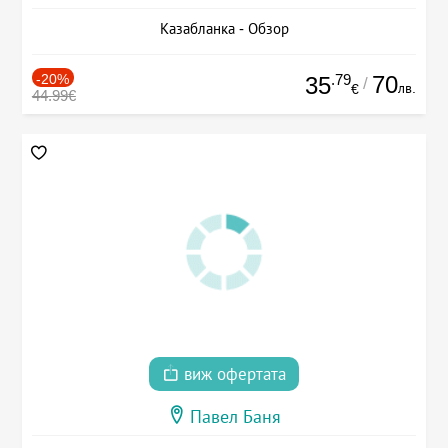
Казабланка - Обзор
-20%
.79
70
35
/
лв.
€
44.99€
виж офертата
Павел Баня