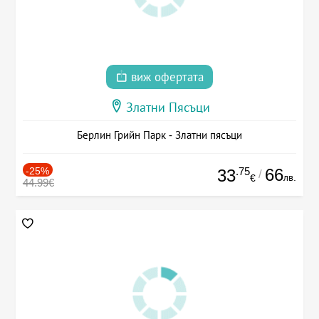
виж офертата
Златни Пясъци
Берлин Грийн Парк - Златни пясъци
-25%
.75
66
33
/
лв.
€
44.99€