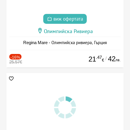
виж офертата
Олимпийска Ривиера
Regina Mare - Олимпийска ривиера, Гърция
-16%
.47
42
21
/
лв.
€
25.57€