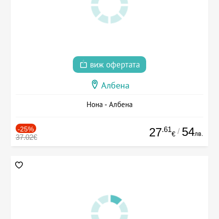
виж офертата
Албена
Нона - Албена
-25%
.61
54
27
/
лв.
€
37.02€