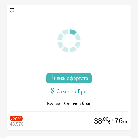
виж офертата
Слънчев Бряг
Белвю - Слънчев бряг
-20%
.86
76
38
/
лв.
€
48.57€