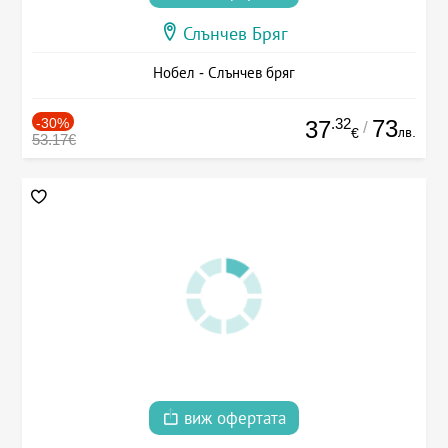
Слънчев Бряг
Нобел - Слънчев бряг
-30%
.32
73
37
/
лв.
€
53.17€
виж офертата