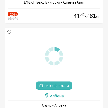
ЕФЕКТ Гранд Виктория - Слънчев бряг
-20%
.42
81
41
/
лв.
€
51.64€
виж офертата
Албена
Оазис - Албена