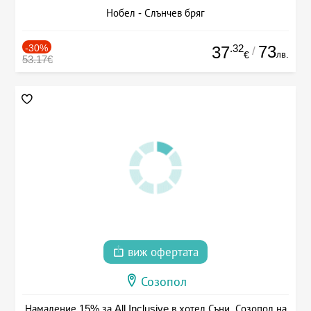
Нобел - Слънчев бряг
-30%
.32
73
37
/
лв.
€
53.17€
виж офертата
Созопол
Намаление 15% за All Inclusive в хотел Съни, Созопол на