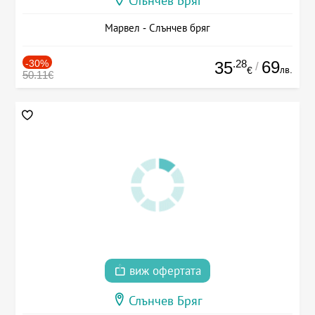
Слънчев Бряг
Марвел - Слънчев бряг
-30%
.28
69
35
/
лв.
€
50.11€
виж офертата
Слънчев Бряг