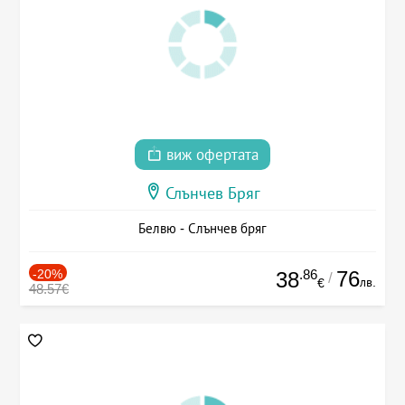
виж офертата
Слънчев Бряг
Белвю - Слънчев бряг
-20%
.86
76
38
/
лв.
€
48.57€