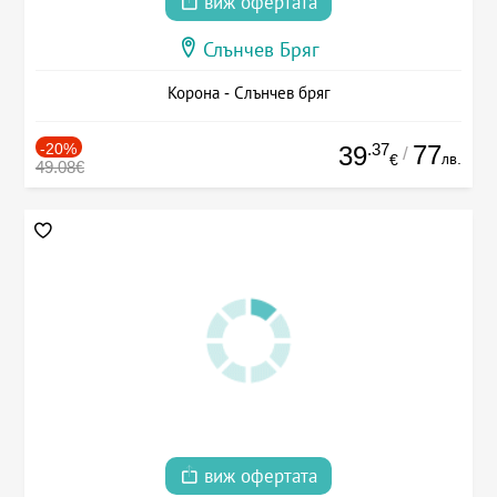
виж офертата
Слънчев Бряг
Корона - Слънчев бряг
-20%
.37
77
39
/
лв.
€
49.08€
виж офертата