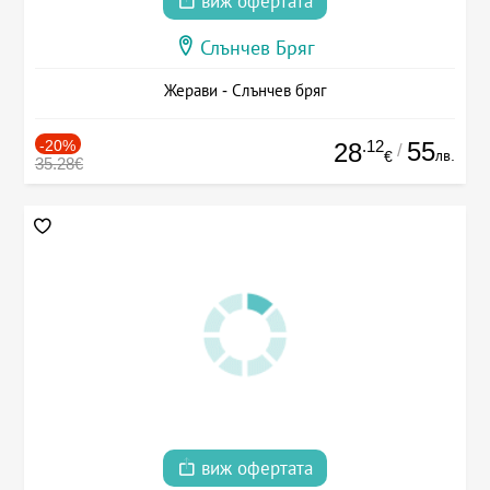
виж офертата
Слънчев Бряг
Жерави - Слънчев бряг
-20%
.12
55
28
/
лв.
€
35.28€
виж офертата