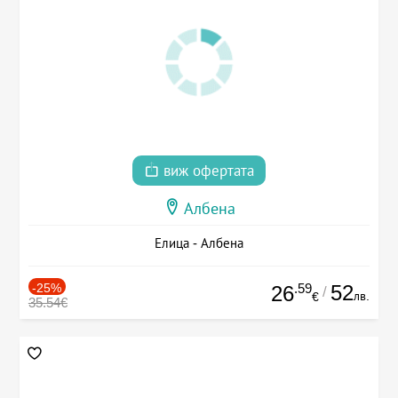
виж офертата
Албена
Елица - Албена
-25%
.59
52
26
/
лв.
€
35.54€