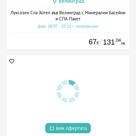
Велинград
Луксозен Спа Хотел във Велинград с Минерални Басейни
и СПА Пакет
Дата: 28.07 - 23.12 + полупансион
67
.04
131
/
€
лв.
виж офертата