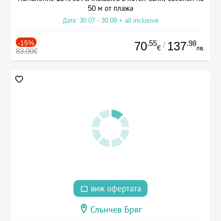
50 м от плажа
Дата: 30.07 - 30.09 + all inclusive
-15%
.55
.98
70
137
/
€
лв.
83.00€
виж офертата
Слънчев Бряг