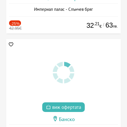
Империал палас - Слънчев бряг
-25%
.21
63
32
/
лв.
€
42.95€
виж офертата
Банско