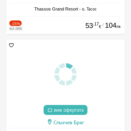
Thassos Grand Resort - о. Тасос
-15%
.17
104
53
/
лв.
€
62.38€
виж офертата
Слънчев Бряг