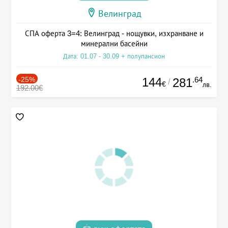
Велинград
СПА оферта 3=4: Велинград - нощувки, изхранване и
минерални басейни
Дата: 01.07 - 30.09 + полупансион
-25%
144
.64
281
/
€
лв.
192.00€