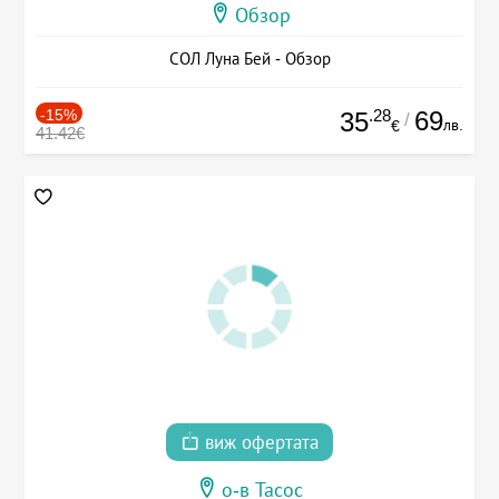
Обзор
СОЛ Луна Бей - Обзор
-15%
.28
69
35
/
лв.
€
41.42€
виж офертата
о-в Тасос