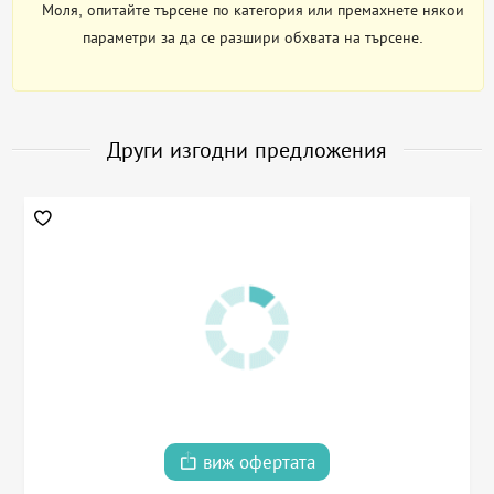
Моля, опитайте търсене по категория или премахнете някои
параметри за да се разшири обхвата на търсене.
Други изгодни предложения
виж офертата