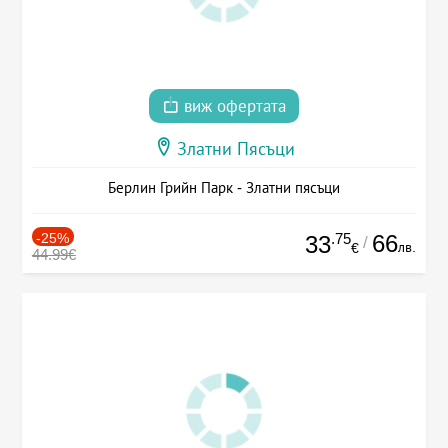
виж офертата
Златни Пясъци
Берлин Грийн Парк - Златни пясъци
-25%
.75
66
33
/
лв.
€
44.99€