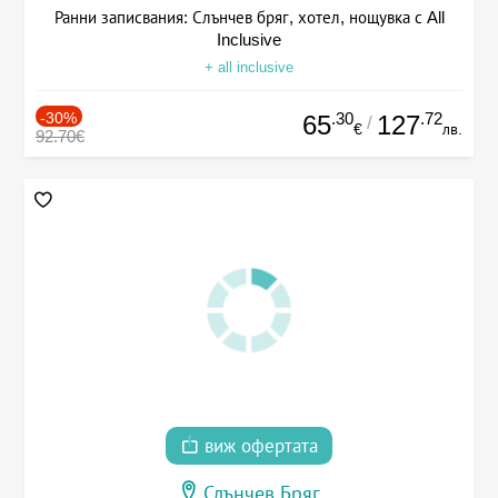
Ранни записвания: Слънчев бряг, хотел, нощувка с All
Inclusive
+ all inclusive
-30%
.30
.72
65
127
/
€
лв.
92.70€
виж офертата
Слънчев Бряг