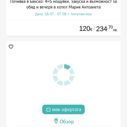
Почивка в Банско: 4=5 нощувки, закуска и възможност за
обяд и вечеря в хотел Мария Антоанета
Дата: 16.07 - 07.09 + полупансион
120
.70
234
/
€
лв.
виж офертата
Обзор