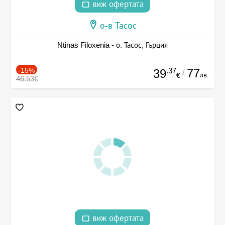
виж офертата
о-в Тасос
Ntinas Filoxenia - о. Тасос, Гърция
-15%
.37
77
39
/
лв.
€
46.53€
виж офертата