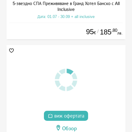
5-звездно СПА Преживяване в Гранд Хотел Банско с All
Inclusive
Дата: 01.07 - 30.09 + all inclusive
95
.80
185
/
€
лв.
виж офертата
Обзор