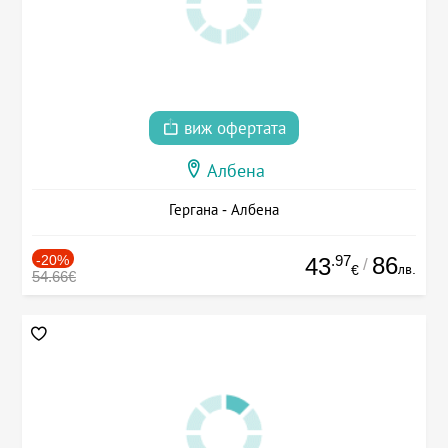
виж офертата
Албена
Гергана - Албена
-20%
.97
86
43
/
лв.
€
54.66€