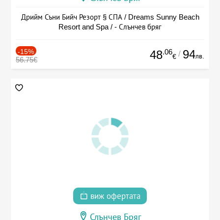
Дрийм Съни Бийч Резорт § СПА / Dreams Sunny Beach
Resort and Spa / - Слънчев бряг
-15%
.06
94
48
/
лв.
€
56.75€
виж офертата
Слънчев Бряг