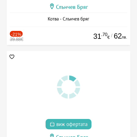
Слънчев Бряг
Котва - Слънчев бряг
-21%
.70
62
31
/
лв.
€
39.88€
виж офертата