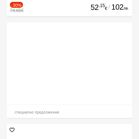
-30%
.15
102
52
/
лв.
€
74.65€
специално предложение