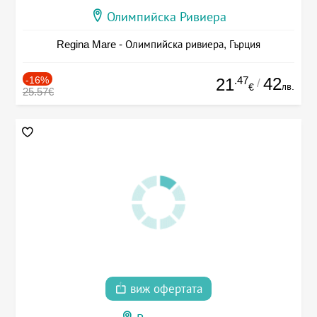
Олимпийска Ривиера
Regina Mare - Олимпийска ривиера, Гърция
-16%
.47
42
21
/
лв.
€
25.57€
виж офертата