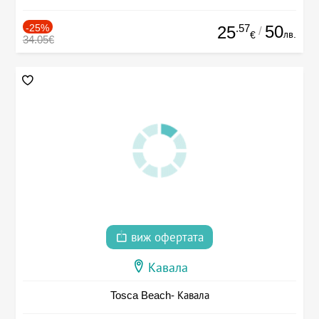
-25%
.57
50
25
/
лв.
€
34.05€
виж офертата
Кавала
Tosca Beach- Кавала