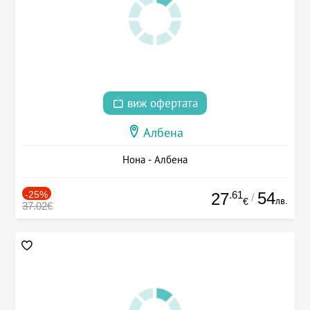
виж офертата
Албена
Нона - Албена
-25%
.61
54
27
/
лв.
€
37.02€