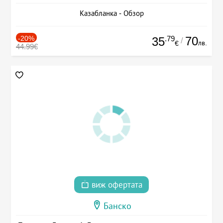
Казабланка - Обзор
-20%
.79
70
35
/
лв.
€
44.99€
виж офертата
Банско