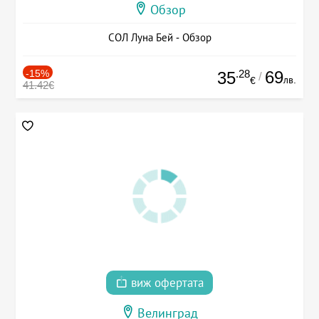
Обзор
СОЛ Луна Бей - Обзор
-15%
.28
69
35
/
лв.
€
41.42€
виж офертата
Велинград