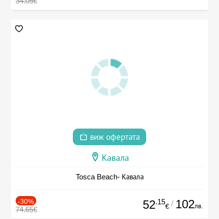
34.05€
виж офертата
Кавала
Tosca Beach- Кавала
-30%
.15
102
52
/
лв.
€
74.65€