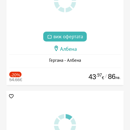
виж офертата
Албена
Гергана - Албена
-20%
.97
86
43
/
лв.
€
54.66€