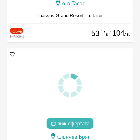
о-в Тасос
Thassos Grand Resort - о. Тасос
-15%
.17
104
53
/
лв.
€
62.38€
виж офертата
Слънчев Бряг