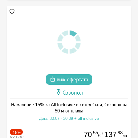
виж офертата
Созопол
Намаление 15% за All Inclusive в хотел Съни, Созопол на
50 м от плажа
Дата: 30.07 - 30.09 + all inclusive
-15%
.55
.98
70
137
/
€
лв.
83.00€