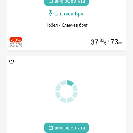
виж офертата
Слънчев Бряг
Нобел - Слънчев бряг
-30%
.32
73
37
/
лв.
€
53.17€
виж офертата