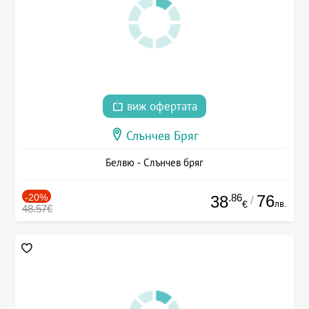
виж офертата
Слънчев Бряг
Белвю - Слънчев бряг
-20%
.86
76
38
/
лв.
€
48.57€