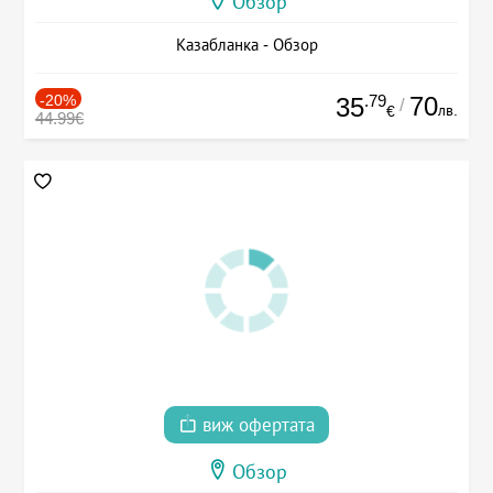
Обзор
Казабланка - Обзор
-20%
.79
70
35
/
лв.
€
44.99€
виж офертата
Обзор