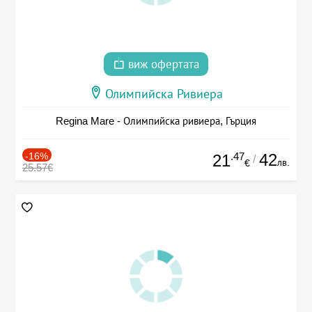
виж офертата
Олимпийска Ривиера
Regina Mare - Олимпийска ривиера, Гърция
-16%
.47
42
21
/
лв.
€
25.57€