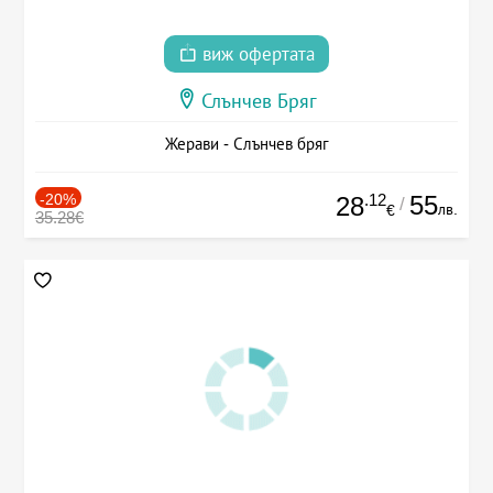
виж офертата
Слънчев Бряг
Жерави - Слънчев бряг
-20%
.12
55
28
/
лв.
€
35.28€