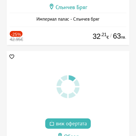
Слънчев Бряг
Империал палас - Слънчев бряг
-25%
.21
63
32
/
лв.
€
42.95€
виж офертата