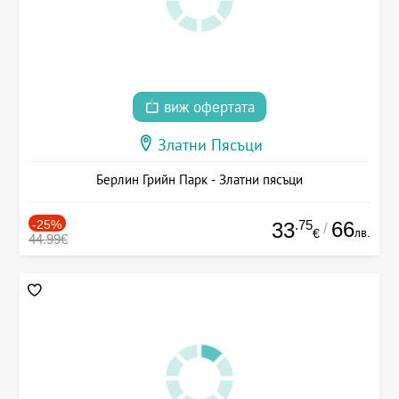
виж офертата
Златни Пясъци
Берлин Грийн Парк - Златни пясъци
-25%
.75
66
33
/
лв.
€
44.99€