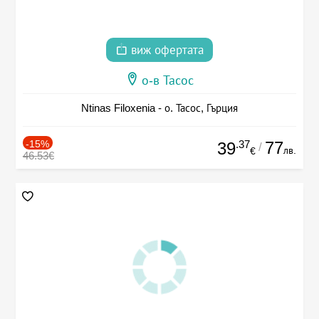
виж офертата
о-в Тасос
Ntinas Filoxenia - о. Тасос, Гърция
-15%
.37
77
39
/
лв.
€
46.53€