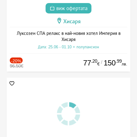
виж офертата
Хисаря
Луксозен СПА релакс в най-новия хотел Империя в
Хисаря
Дата: 25.06 - 01.10 + полупансион
-20%
.20
.99
77
150
/
€
лв.
96.50€