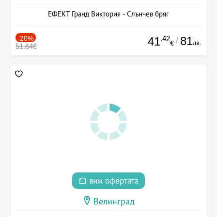
ЕФЕКТ Гранд Виктория - Слънчев бряг
-20%
.42
81
41
/
лв.
€
51.64€
виж офертата
Велинград