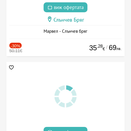
виж офертата
Слънчев Бряг
Марвел - Слънчев бряг
-30%
.28
69
35
/
лв.
€
50.11€