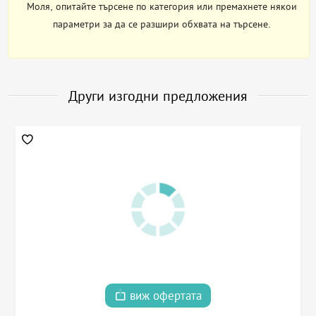
Моля, опитайте търсене по категория или премахнете някои
параметри за да се разшири обхвата на търсене.
Други изгодни предложения
виж офертата