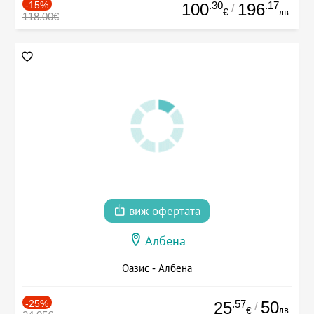
-15%
.30
.17
100
196
/
€
лв.
118.00€
виж офертата
Албена
Оазис - Албена
-25%
.57
50
25
/
лв.
€