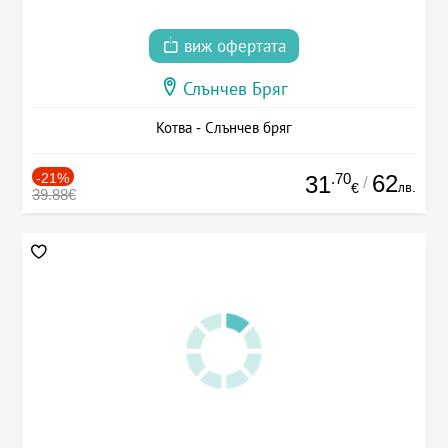
виж офертата
Слънчев Бряг
Котва - Слънчев бряг
-21%
.70
62
31
/
лв.
€
39.88€