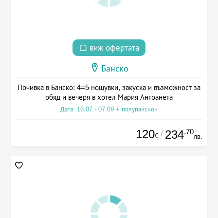
виж офертата
Банско
Почивка в Банско: 4=5 нощувки, закуска и възможност за
обяд и вечеря в хотел Мария Антоанета
Дата: 16.07 - 07.09 + полупансион
120
.70
234
/
€
лв.