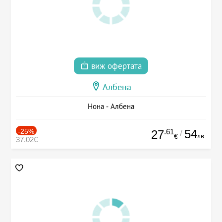
виж офертата
Албена
Нона - Албена
-25%
.61
54
27
/
лв.
€
37.02€