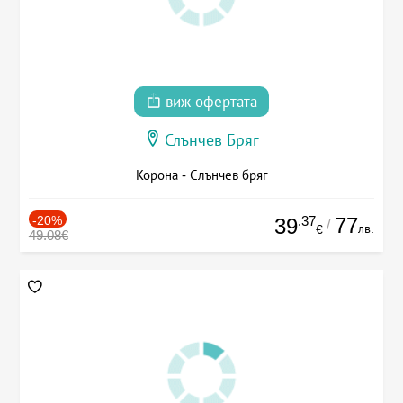
виж офертата
Слънчев Бряг
Корона - Слънчев бряг
-20%
.37
77
39
/
лв.
€
49.08€