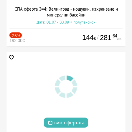
СПА оферта 3=4: Велинград - нощувки, изхранване и
минерални басейни
Дата: 01.07 - 30.09 + полупансион
-25%
144
.64
281
/
€
лв.
192.00€
виж офертата