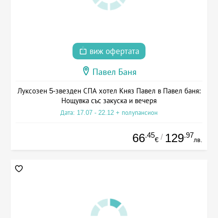
виж офертата
Павел Баня
Луксозен 5-звезден СПА хотел Княз Павел в Павел баня:
Нощувка със закуска и вечеря
Дата: 17.07 - 22.12 + полупансион
.45
.97
66
129
/
€
лв.