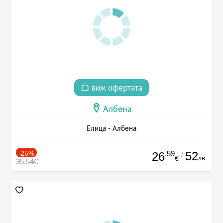
виж офертата
Албена
Елица - Албена
-25%
.59
52
26
/
лв.
€
35.54€