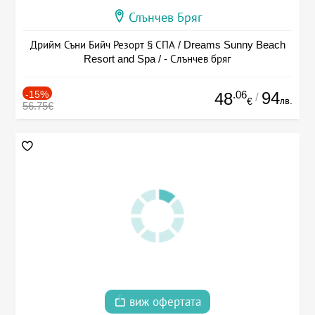
Слънчев Бряг
Дрийм Съни Бийч Резорт § СПА / Dreams Sunny Beach
Resort and Spa / - Слънчев бряг
-15%
.06
94
48
/
лв.
€
56.75€
виж офертата