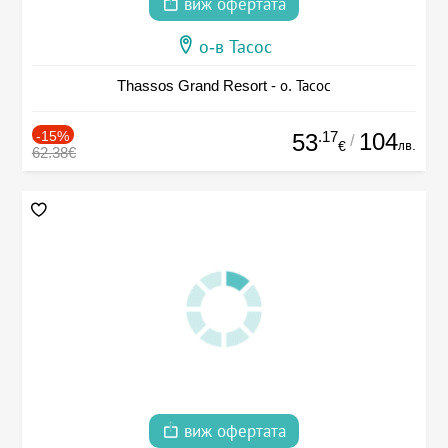
виж офертата
о-в Тасос
Thassos Grand Resort - о. Тасос
-15%
.17
104
53
/
лв.
€
62.38€
виж офертата