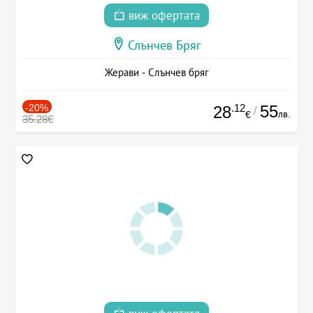
виж офертата
Слънчев Бряг
Жерави - Слънчев бряг
-20%
.12
55
28
/
лв.
€
35.28€