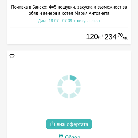
Почивка в Банско: 4=5 нощувки, закуска и възможност за
обяд и вечеря в хотел Мария Антоанета
Дата: 16.07 - 07.09 + полупансион
120
.70
234
/
€
лв.
виж офертата
Обзор