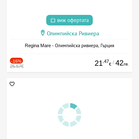
виж офертата
Олимпийска Ривиера
Regina Mare - Олимпийска ривиера, Гърция
-16%
.47
42
21
/
лв.
€
25.57€