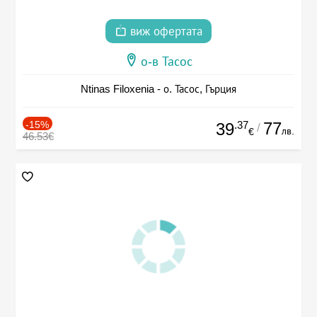
виж офертата
о-в Тасос
Ntinas Filoxenia - о. Тасос, Гърция
-15%
.37
77
39
/
лв.
€
46.53€