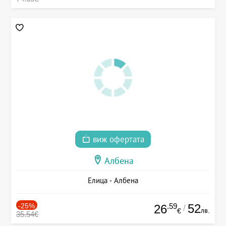
виж офертата
Албена
Елица - Албена
-25%
.59
52
26
/
лв.
€
35.54€