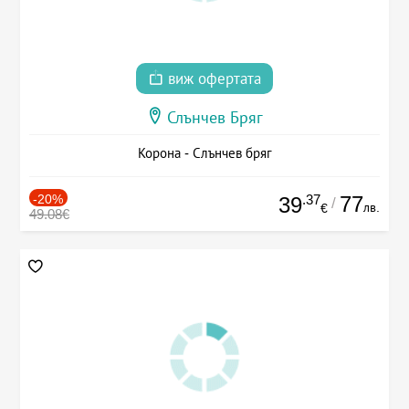
виж офертата
Слънчев Бряг
Корона - Слънчев бряг
-20%
.37
77
39
/
лв.
€
49.08€