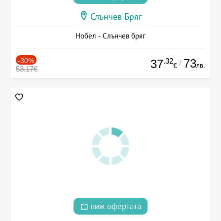
Слънчев Бряг
Нобел - Слънчев бряг
-30%
.32
73
37
/
лв.
€
53.17€
виж офертата