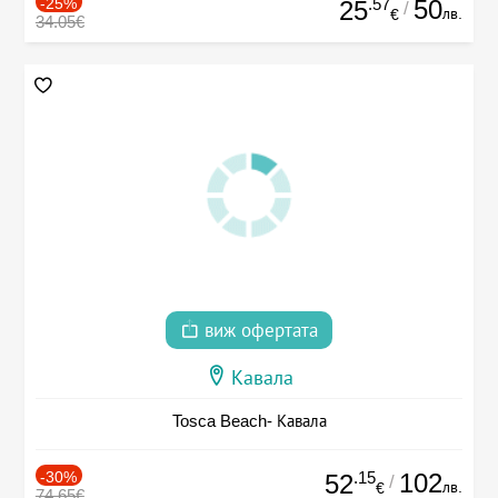
-25%
.57
50
25
/
лв.
€
34.05€
виж офертата
Кавала
Tosca Beach- Кавала
-30%
.15
102
52
/
лв.
€
74.65€