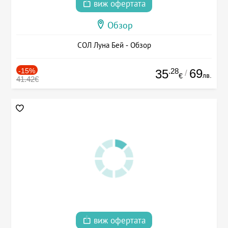
виж офертата
Обзор
СОЛ Луна Бей - Обзор
-15%
.28
69
35
/
лв.
€
41.42€
виж офертата