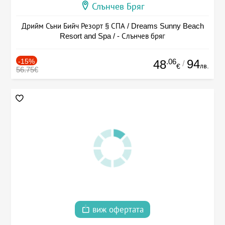
Слънчев Бряг
Дрийм Съни Бийч Резорт § СПА / Dreams Sunny Beach
Resort and Spa / - Слънчев бряг
-15%
.06
94
48
/
лв.
€
56.75€
виж офертата