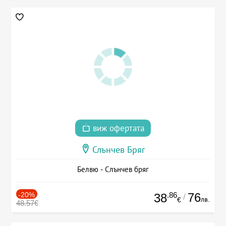
виж офертата
Слънчев Бряг
Белвю - Слънчев бряг
-20%
.86
76
38
/
лв.
€
48.57€