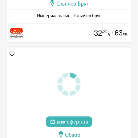
Слънчев Бряг
Империал палас - Слънчев бряг
-25%
.21
63
32
/
лв.
€
42.95€
виж офертата
Обзор