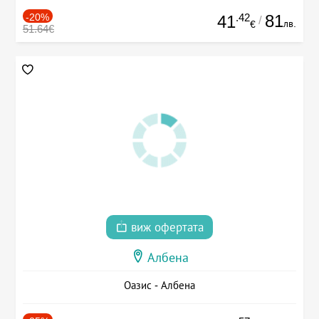
-20%
.42
81
41
/
лв.
€
51.64€
виж офертата
Албена
Оазис - Албена