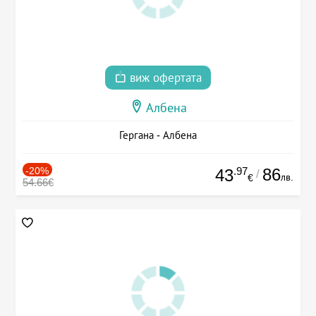
виж офертата
Албена
Гергана - Албена
-20%
.97
86
43
/
лв.
€
54.66€