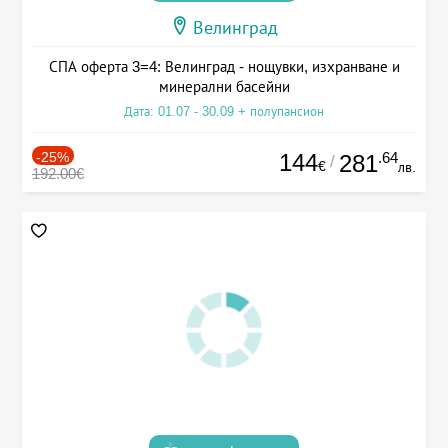
Велинград
СПА оферта 3=4: Велинград - нощувки, изхранване и
минерални басейни
Дата: 01.07 - 30.09 + полупансион
-25%
144
.64
281
/
€
лв.
192.00€