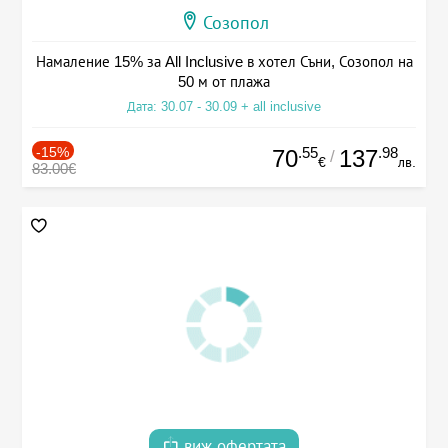
Созопол
Намаление 15% за All Inclusive в хотел Съни, Созопол на
50 м от плажа
Дата: 30.07 - 30.09 + all inclusive
-15%
.55
.98
70
137
/
€
лв.
83.00€
виж офертата