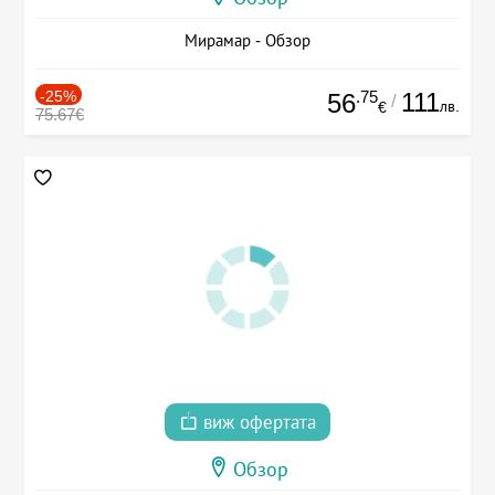
Мирамар - Обзор
-25%
.75
111
56
/
лв.
€
75.67€
виж офертата
Обзор