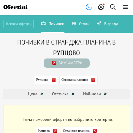
Ofertini
Почивки
Стоки
В града
Всички оферти
ПОЧИВКИ В СТРАНДЖА ПЛАНИНА В
РУПЦОВО
ВИЖ ФИЛТРИ
Рупцово
Странджа планина
Цена
Отстъпка
Най-нови
Няма намерени оферти по избраните критерии:
Рупцово
Странджа планина