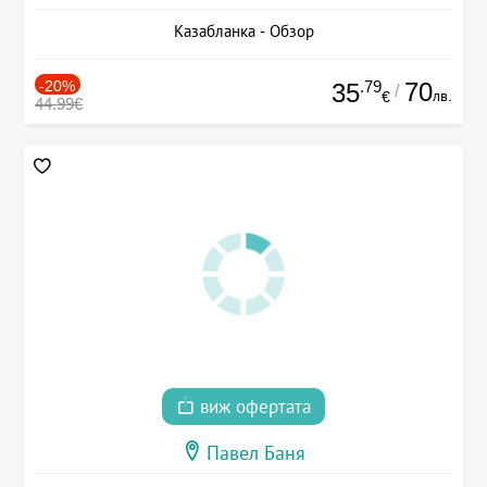
Казабланка - Обзор
-20%
.79
70
35
/
лв.
€
44.99€
виж офертата
Павел Баня