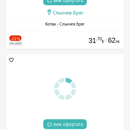
виж офертата
Слънчев Бряг
Котва - Слънчев бряг
-21%
.70
62
31
/
лв.
€
39.88€
виж офертата