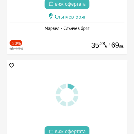
виж офертата
Слънчев Бряг
Марвел - Слънчев бряг
-30%
.28
69
35
/
лв.
€
50.11€
виж офертата