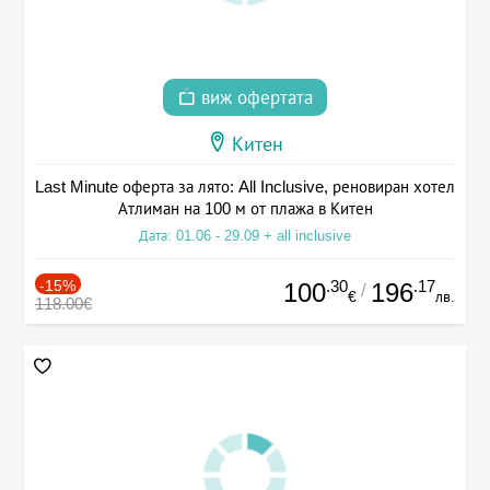
виж офертата
Китен
Last Minute оферта за лято: All Inclusive, реновиран хотел
Атлиман на 100 м от плажа в Китен
Дата: 01.06 - 29.09 + all inclusive
-15%
.30
.17
100
196
/
€
лв.
118.00€