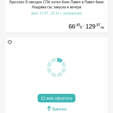
Луксозен 5-звезден СПА хотел Княз Павел в Павел баня:
Нощувка със закуска и вечеря
Дата: 17.07 - 22.12 + полупансион
.45
.97
66
129
/
€
лв.
виж офертата
Банско