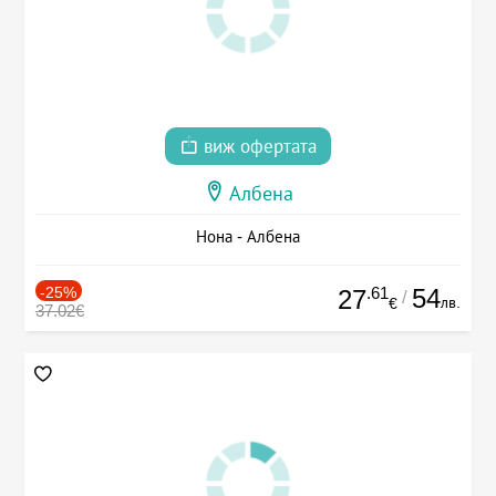
виж офертата
Албена
Нона - Албена
-25%
.61
54
27
/
лв.
€
37.02€