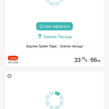
виж офертата
Златни Пясъци
Берлин Грийн Парк - Златни пясъци
-25%
.75
66
33
/
лв.
€
44.99€