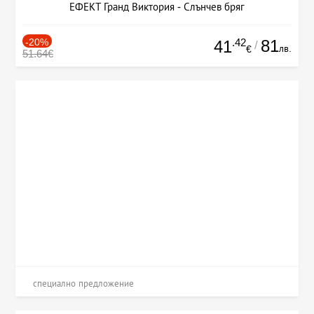
ЕФЕКТ Гранд Виктория - Слънчев бряг
-20%
.42
81
41
/
лв.
€
51.64€
специално предложение