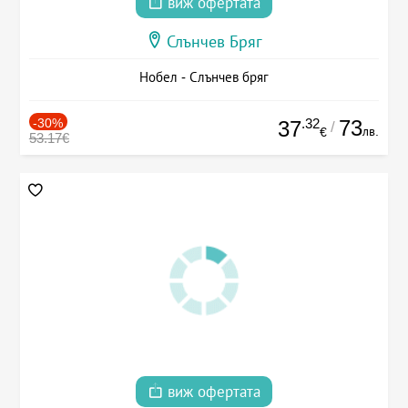
виж офертата
Слънчев Бряг
Нобел - Слънчев бряг
-30%
.32
73
37
/
лв.
€
53.17€
виж офертата