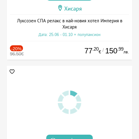
Хисаря
Луксозен СПА релакс в най-новия хотел Империя в
Хисаря
Дата: 25.06 - 01.10 + полупансион
-20%
.20
.99
77
150
/
€
лв.
96.50€