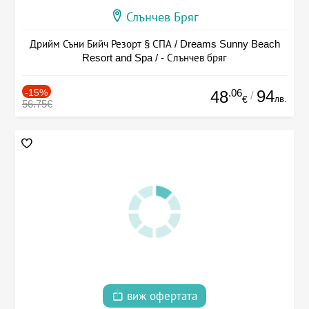
Слънчев Бряг
Дрийм Съни Бийч Резорт § СПА / Dreams Sunny Beach
Resort and Spa / - Слънчев бряг
-15%
.06
94
48
/
лв.
€
56.75€
виж офертата