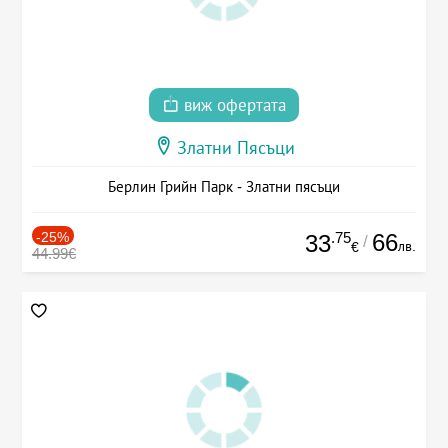
виж офертата
Златни Пясъци
Берлин Грийн Парк - Златни пясъци
-25%
.75
66
33
/
лв.
€
44.99€