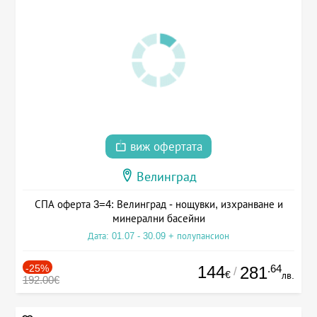
виж офертата
Велинград
СПА оферта 3=4: Велинград - нощувки, изхранване и
минерални басейни
Дата: 01.07 - 30.09 + полупансион
-25%
144
.64
281
/
€
лв.
192.00€