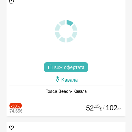
виж офертата
Кавала
Tosca Beach- Кавала
-30%
.15
102
52
/
лв.
€
74.65€