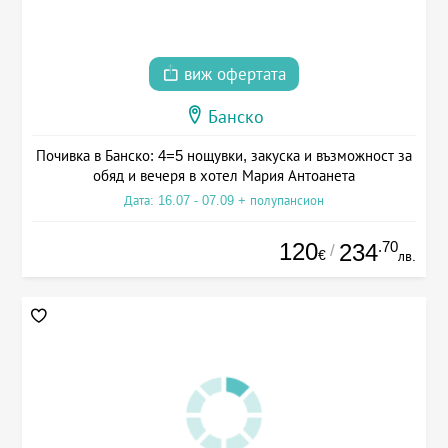
виж офертата
Банско
Почивка в Банско: 4=5 нощувки, закуска и възможност за
обяд и вечеря в хотел Мария Антоанета
Дата: 16.07 - 07.09 + полупансион
120
.70
234
/
€
лв.