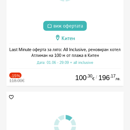
виж офертата
Китен
Last Minute оферта за лято: All Inclusive, реновиран хотел
Атлиман на 100 м от плажа в Китен
Дата: 01.06 - 29.09 + all inclusive
-15%
.30
.17
100
196
/
€
лв.
118.00€