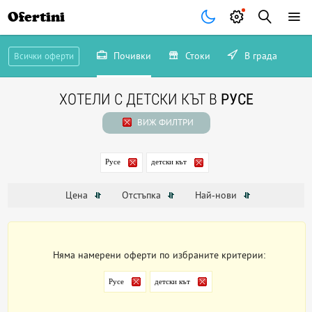
Ofertini
Почивки
Стоки
В града
Всички оферти
ХОТЕЛИ С ДЕТСКИ КЪТ В
РУСЕ
ВИЖ ФИЛТРИ
Русе
детски кът
Цена
Отстъпка
Най-нови
Няма намерени оферти по избраните критерии:
Русе
детски кът