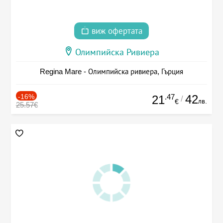
виж офертата
Олимпийска Ривиера
Regina Mare - Олимпийска ривиера, Гърция
-16%
.47
42
21
/
лв.
€
25.57€