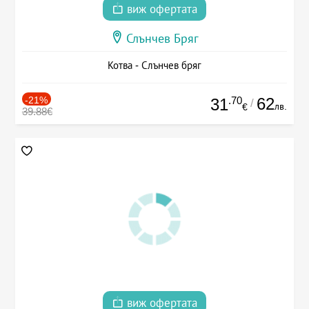
виж офертата
Слънчев Бряг
Котва - Слънчев бряг
-21%
.70
62
31
/
лв.
€
39.88€
виж офертата