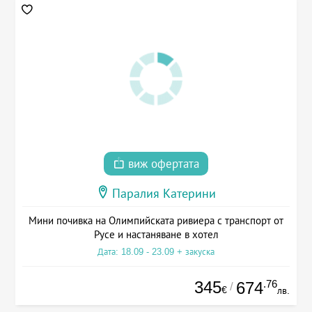
виж офертата
Паралия Катерини
Мини почивка на Олимпийската ривиера с транспорт от
Русе и настаняване в хотел
Дата: 18.09 - 23.09 + закуска
345
.76
674
/
€
лв.