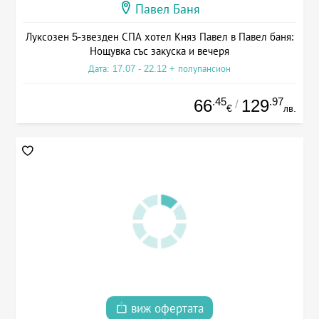
Павел Баня
Луксозен 5-звезден СПА хотел Княз Павел в Павел баня:
Нощувка със закуска и вечеря
Дата: 17.07 - 22.12 + полупансион
.45
.97
66
129
/
€
лв.
виж офертата