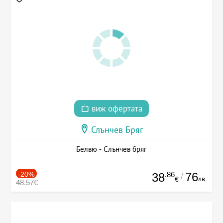
виж офертата
Слънчев Бряг
Белвю - Слънчев бряг
-20%
.86
76
38
/
лв.
€
48.57€