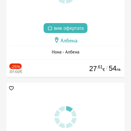
виж офертата
Албена
Нона - Албена
-25%
.61
54
27
/
лв.
€
37.02€