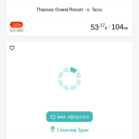
Thassos Grand Resort - о. Тасос
-15%
.17
104
53
/
лв.
€
62.38€
виж офертата
Слънчев Бряг