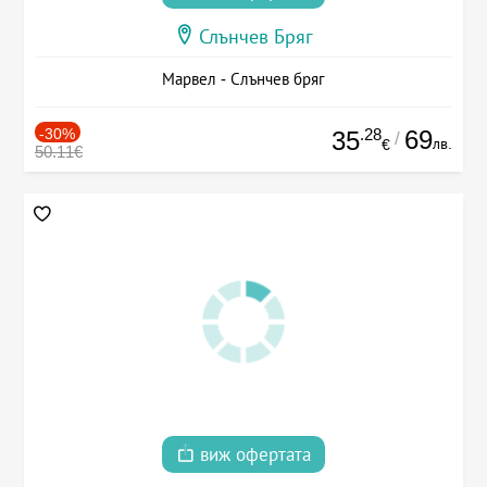
Слънчев Бряг
Марвел - Слънчев бряг
-30%
.28
69
35
/
лв.
€
50.11€
виж офертата