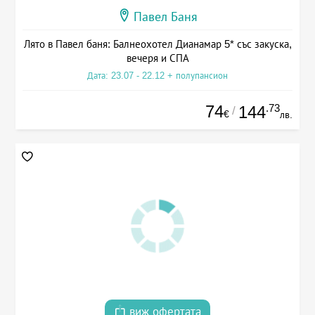
Павел Баня
Лято в Павел баня: Балнеохотел Дианамар 5* със закуска,
вечеря и СПА
Дата: 23.07 - 22.12 + полупансион
74
.73
144
/
€
лв.
виж офертата