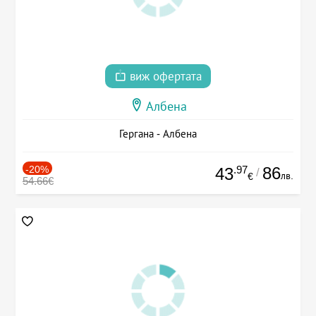
виж офертата
Албена
Гергана - Албена
-20%
.97
86
43
/
лв.
€
54.66€