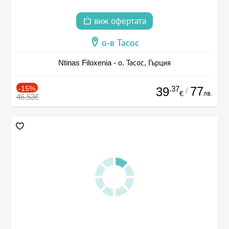
виж офертата
о-в Тасос
Ntinas Filoxenia - о. Тасос, Гърция
-15%
.37
77
39
/
лв.
€
46.53€