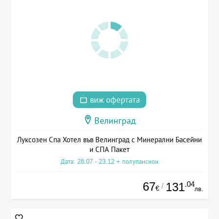
виж офертата
Велинград
Луксозен Спа Хотел във Велинград с Минерални Басейни
и СПА Пакет
Дата: 28.07 - 23.12 + полупансион
67
.04
131
/
€
лв.