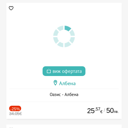
виж офертата
Албена
Оазис - Албена
-25%
.57
50
25
/
лв.
€
34.05€