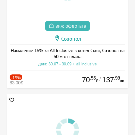
виж офертата
Созопол
Намаление 15% за All Inclusive в хотел Съни, Созопол на
50 м от плажа
Дата: 30.07 - 30.09 + all inclusive
-15%
.55
.98
70
137
/
€
лв.
83.00€