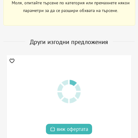
Моля, опитайте търсене по категория или премахнете някои
параметри за да се разшири обхвата на търсене.
Други изгодни предложения
виж офертата