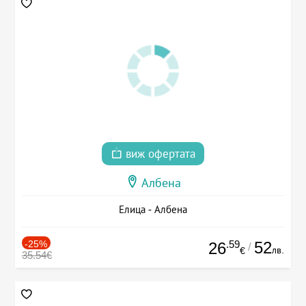
виж офертата
Албена
Елица - Албена
-25%
.59
52
26
/
лв.
€
35.54€