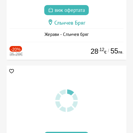
виж офертата
Слънчев Бряг
Жерави - Слънчев бряг
-20%
.12
55
28
/
лв.
€
35.28€