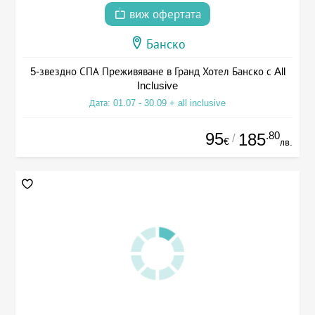
виж офертата
Банско
5-звездно СПА Преживяване в Гранд Хотел Банско с All
Inclusive
Дата: 01.07 - 30.09 + all inclusive
95
.80
185
/
€
лв.