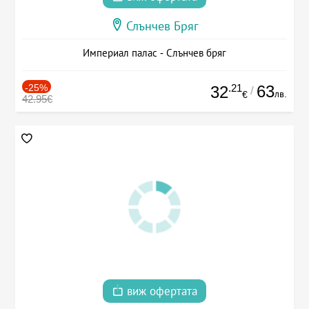
Слънчев Бряг
Империал палас - Слънчев бряг
-25%
.21
63
32
/
лв.
€
42.95€
виж офертата