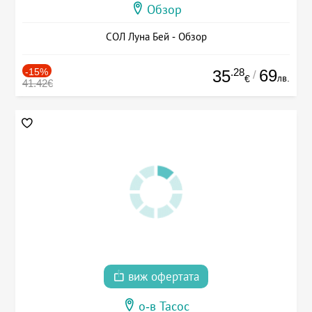
Обзор
СОЛ Луна Бей - Обзор
-15%
.28
69
35
/
лв.
€
41.42€
виж офертата
о-в Тасос