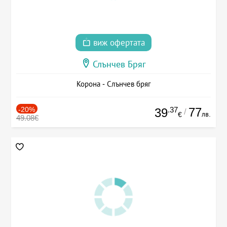
виж офертата
Слънчев Бряг
Корона - Слънчев бряг
-20%
.37
77
39
/
лв.
€
49.08€