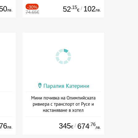
50
-30%
.15
102
52
/
лв.
лв.
€
74.65€
Паралия Катерини
Мини почивка на Олимпийската
ривиера с транспорт от Русе и
настаняване в хотел
Дата: 18.09 - 23.09 + закуска
76
345
.76
674
/
лв.
€
лв.