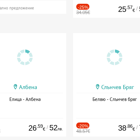
-25%
.57
25
/
ално предложение
€
34.05€
Албена
Слънчев Бряг
Елица - Албена
Белвю - Слънчев бряг
.59
52
-20%
.86
26
38
/
/
лв.
€
€
€
48.57€