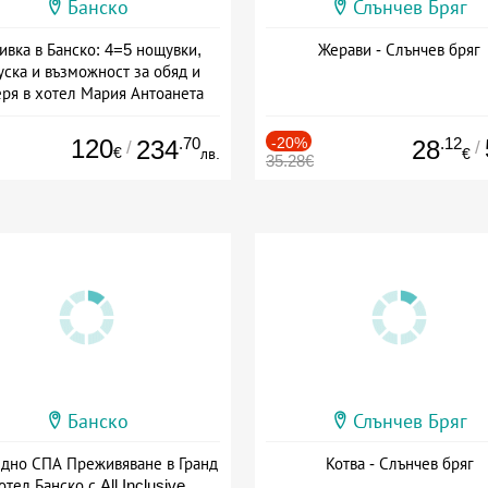
Банско
Слънчев Бряг
ивка в Банско: 4=5 нощувки,
Жерави - Слънчев бряг
уска и възможност за обяд и
еря в хотел Мария Антоанета
а: 16.07 - 07.09 + полупансион
120
.70
-20%
.12
234
28
/
/
€
лв.
€
35.28€
Банско
Слънчев Бряг
здно СПА Преживяване в Гранд
Котва - Слънчев бряг
отел Банско с All Inclusive