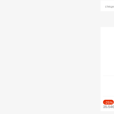
специ
-25%
35.54