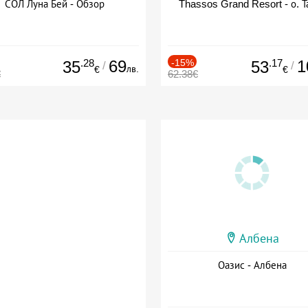
СОЛ Луна Бей - Обзор
Thassos Grand Resort - о. Т
.28
69
-15%
.17
1
35
53
/
/
лв.
€
€
€
62.38€
Албена
Оазис - Албена