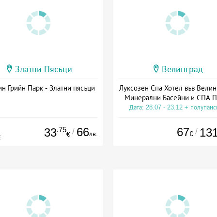
Златни Пясъци
Велинград
н Грийн Парк - Златни пясъци
Луксозен Спа Хотел във Велин
Минерални Басейни и СПА П
Дата: 28.07 - 23.12 + полупан
.75
66
67
33
13
/
/
лв.
€
€
€