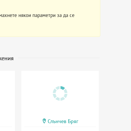
махнете някои параметри за да се
жения
Слънчев Бряг