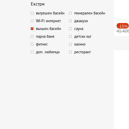
Екстри
вътрешен басейн
минерален басейн
Wi-Fi интернет
джакузи
-15%
външен басейн
сауна
41.42
парна баня
детски кът
фитнес
казино
дом. любимци
ресторант