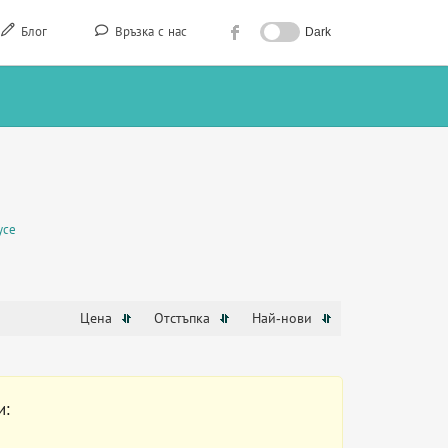
Блог
Връзка с нас
Dark
усе
Цена
Отстъпка
Най-нови
и: