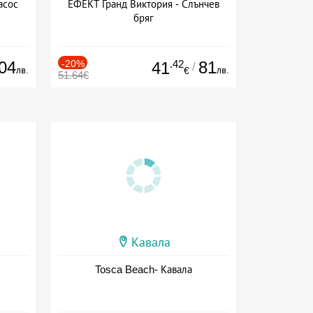
асос
ЕФЕКТ Гранд Виктория - Слънчев
бряг
04
-20%
.42
81
41
/
лв.
лв.
€
51.64€
Кавала
Tosca Beach- Кавала