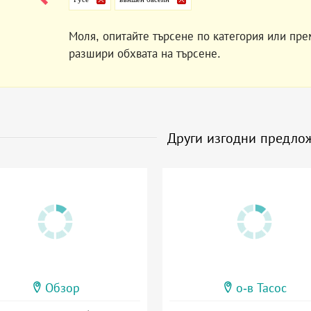
Моля, опитайте търсене по категория или пре
разшири обхвата на търсене.
Други изгодни предло
Обзор
о-в Тасос