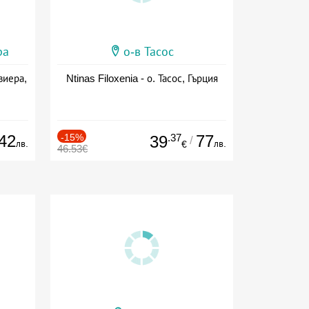
ра
о-в Тасос
виера,
Ntinas Filoxenia - о. Тасос, Гърция
42
-15%
.37
77
39
/
лв.
лв.
€
46.53€