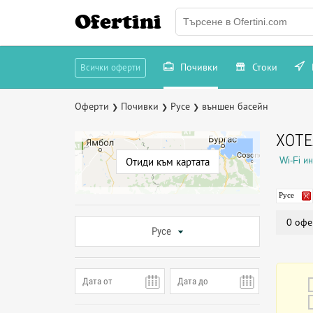
Ofertini
Почивки
Стоки
Всички оферти
Оферти
Почивки
Русе
външен басейн
❯
❯
❯
ХОТЕ
Wi-Fi ин
Отиди към картата
Русе
0 офе
Русе