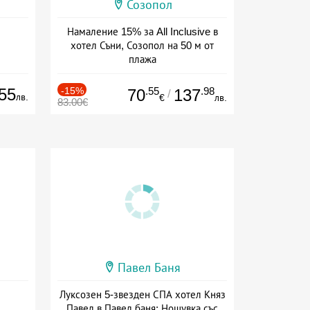
Созопол
Намаление 15% за All Inclusive в
хотел Съни, Созопол на 50 м от
плажа
Дата: 30.07 - 30.09 + all inclusive
55
-15%
.55
.98
70
137
/
лв.
€
лв.
83.00€
Павел Баня
Луксозен 5-звезден СПА хотел Княз
Павел в Павел баня: Нощувка със