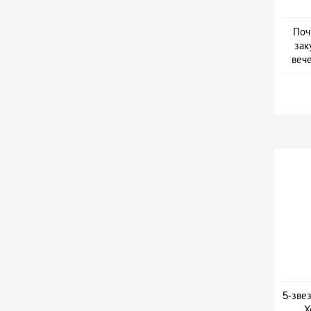
Поч
зак
веч
Дат
5-зве
Х