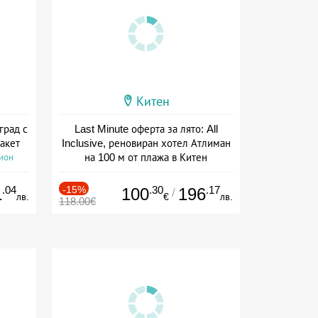
Китен
град с
Last Minute оферта за лято: All
акет
Inclusive, реновиран хотел Атлиман
на 100 м от плажа в Китен
сион
Дата: 01.06 - 29.09 + all inclusive
.04
-15%
.30
.17
1
100
196
/
лв.
€
лв.
118.00€