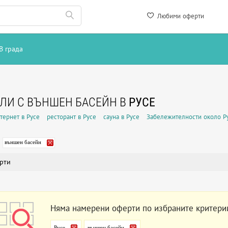
Любими оферти
В града
ЛИ С ВЪНШЕН БАСЕЙН В
РУСЕ
тернет в Русе
ресторант в Русе
сауна в Русе
Забележителности около Р
външен басейн
рти
Няма намерени оферти по избраните критери
Русе
външен басейн