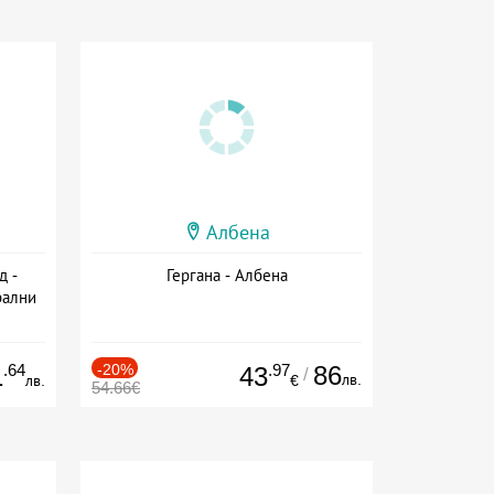
Албена
д -
Гергана - Албена
рални
сион
.64
-20%
.97
86
1
43
/
лв.
лв.
€
54.66€