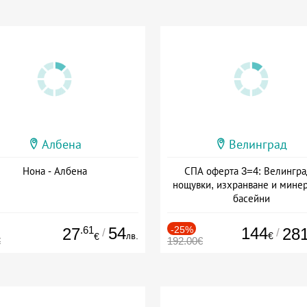
Албена
Велинград
Нона - Албена
СПА оферта 3=4: Велингра
нощувки, изхранване и мине
басейни
Дата: 01.07 - 30.09 + полупан
.61
54
-25%
144
27
28
/
/
лв.
€
€
€
192.00€