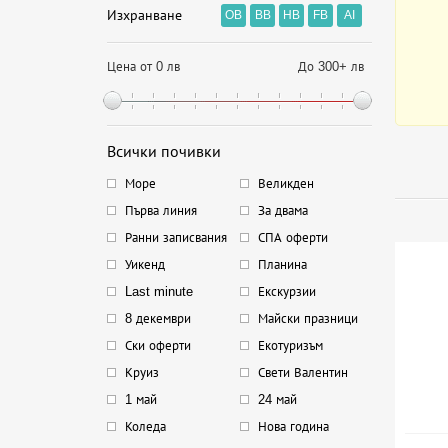
Изхранване
OB
BB
HB
FB
AI
Цена от 0 лв
До 300+ лв
Всички почивки
Море
Великден
Първа линия
За двама
Ранни записвания
СПА оферти
Уикенд
Планина
Last minute
Екскурзии
8 декември
Майски празници
Ски оферти
Екотуризъм
Круиз
Свети Валентин
1 май
24 май
Коледа
Нова година