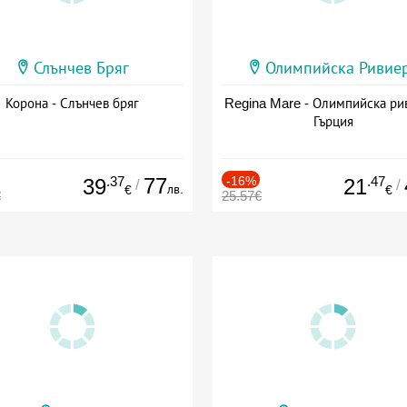
Слънчев Бряг
Олимпийска Ривие
Корона - Слънчев бряг
Regina Mare - Олимпийска ри
Гърция
.37
77
-16%
.47
39
21
/
/
лв.
€
€
€
25.57€