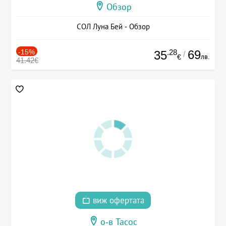
Обзор
СОЛ Луна Бей - Обзор
-15%
.28
69
35
/
лв.
€
41.42€
виж офертата
о-в Тасос