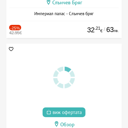
Слънчев Бряг
Империал палас - Слънчев бряг
-25%
.21
63
32
/
лв.
€
42.95€
виж офертата
Обзор