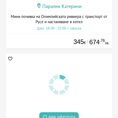
Паралия Катерини
Мини почивка на Олимпийската ривиера с транспорт от
Русе и настаняване в хотел
Дата: 18.09 - 23.09 + закуска
345
.76
674
/
€
лв.
виж офертата