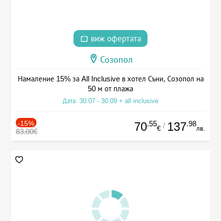
виж офертата
Созопол
Намаление 15% за All Inclusive в хотел Съни, Созопол на
50 м от плажа
Дата: 30.07 - 30.09 + all inclusive
-15%
.55
.98
70
137
/
€
лв.
83.00€