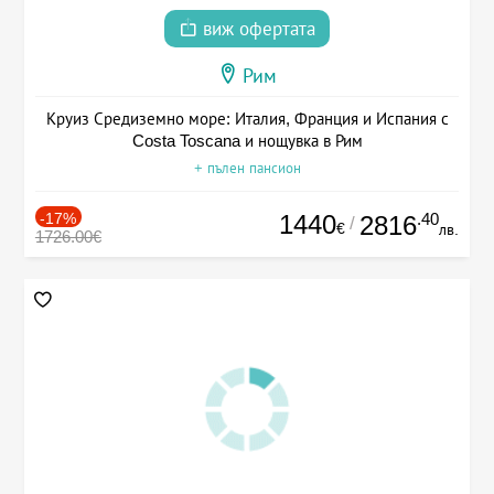
виж офертата
Рим
Круиз Средиземно море: Италия, Франция и Испания с
Costa Toscana и нощувка в Рим
+ пълен пансион
-17%
1440
.40
2816
/
€
лв.
1726.00€