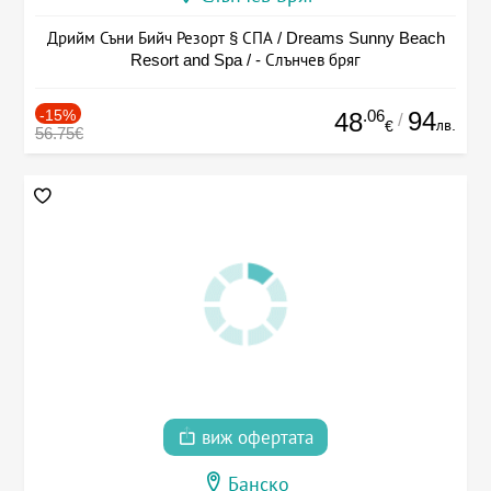
Дрийм Съни Бийч Резорт § СПА / Dreams Sunny Beach
Resort and Spa / - Слънчев бряг
-15%
.06
94
48
/
лв.
€
56.75€
виж офертата
Банско