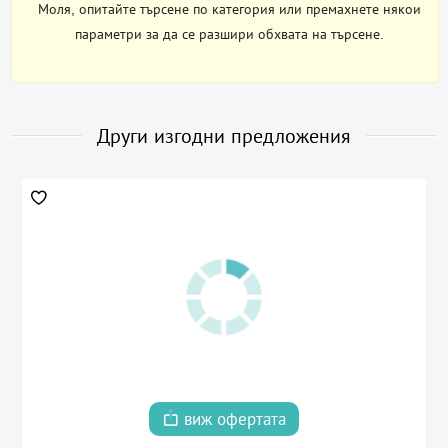
Моля, опитайте търсене по категория или премахнете някои
параметри за да се разшири обхвата на търсене.
Други изгодни предложения
виж офертата