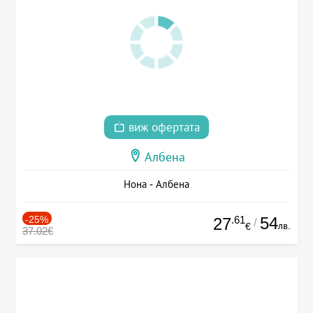
виж офертата
Албена
Нона - Албена
-25%
.61
54
27
/
лв.
€
37.02€