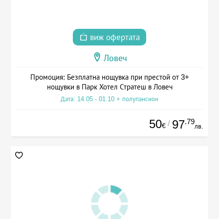
виж офертата
Ловеч
Промоция: Безплатна нощувка при престой от 3+
нощувки в Парк Хотел Стратеш в Ловеч
Дата: 14.05 - 01.10 + полупансион
50
.79
97
/
€
лв.