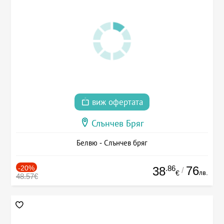
виж офертата
Слънчев Бряг
Белвю - Слънчев бряг
-20%
.86
76
38
/
лв.
€
48.57€