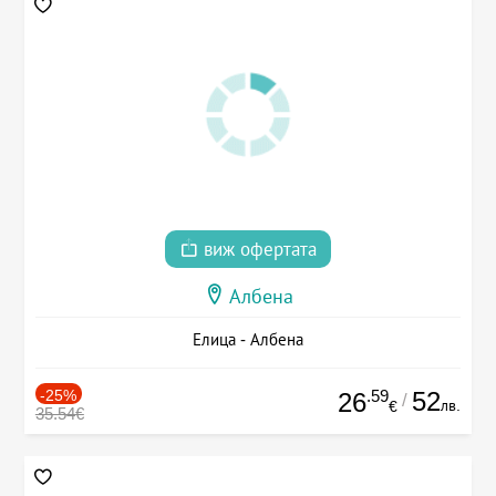
виж офертата
Албена
Елица - Албена
-25%
.59
52
26
/
лв.
€
35.54€