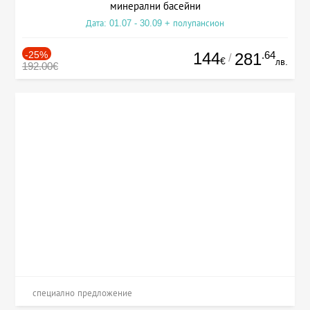
минерални басейни
Дата: 01.07 - 30.09 + полупансион
-25%
144
.64
281
/
€
лв.
192.00€
специално предложение