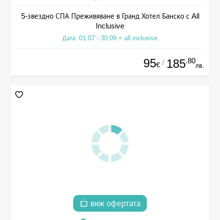
5-звездно СПА Преживяване в Гранд Хотел Банско с All
Inclusive
Дата: 01.07 - 30.09 + all inclusive
95
.80
185
/
€
лв.
виж офертата