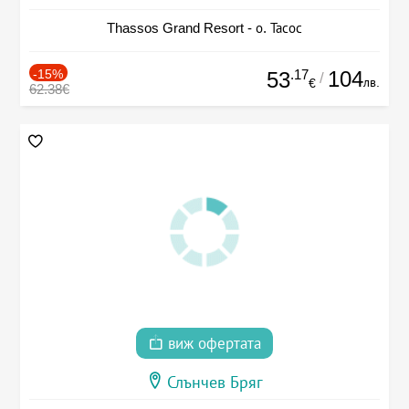
Thassos Grand Resort - о. Тасос
-15%
.17
104
53
/
лв.
€
62.38€
виж офертата
Слънчев Бряг