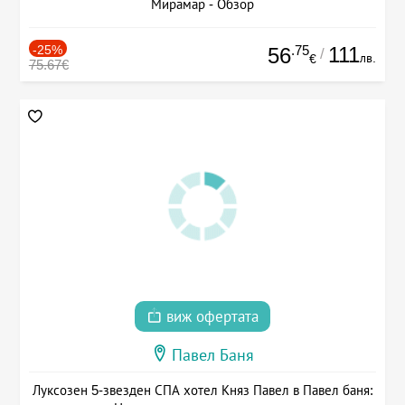
Мирамар - Обзор
-25%
.75
111
56
/
лв.
€
75.67€
виж офертата
Павел Баня
Луксозен 5-звезден СПА хотел Княз Павел в Павел баня: