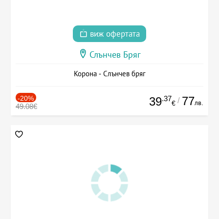
виж офертата
Слънчев Бряг
Корона - Слънчев бряг
-20%
.37
77
39
/
лв.
€
49.08€