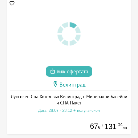
виж офертата
Велинград
Луксозен Спа Хотел във Велинград с Минерални Басейни
и СПА Пакет
Дата: 28.07 - 23.12 + полупансион
67
.04
131
/
€
лв.