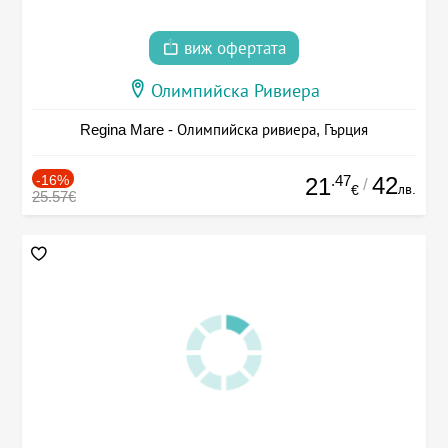
виж офертата
Олимпийска Ривиера
Regina Mare - Олимпийска ривиера, Гърция
-16%
.47
42
21
/
лв.
€
25.57€