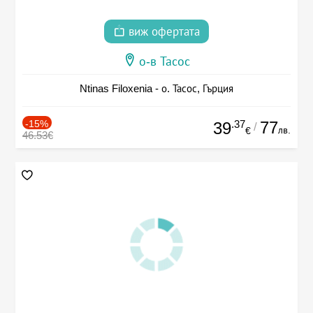
виж офертата
о-в Тасос
Ntinas Filoxenia - о. Тасос, Гърция
-15%
.37
77
39
/
лв.
€
46.53€