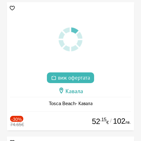
виж офертата
Кавала
Tosca Beach- Кавала
-30%
.15
102
52
/
лв.
€
74.65€