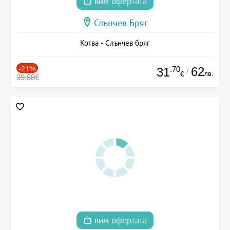
виж офертата
Слънчев Бряг
Котва - Слънчев бряг
-21%
.70
62
31
/
лв.
€
39.88€
виж офертата