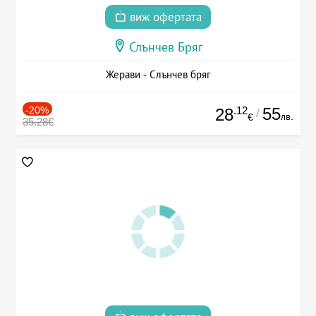
виж офертата
Слънчев Бряг
Жерави - Слънчев бряг
-20%
.12
55
28
/
лв.
€
35.28€