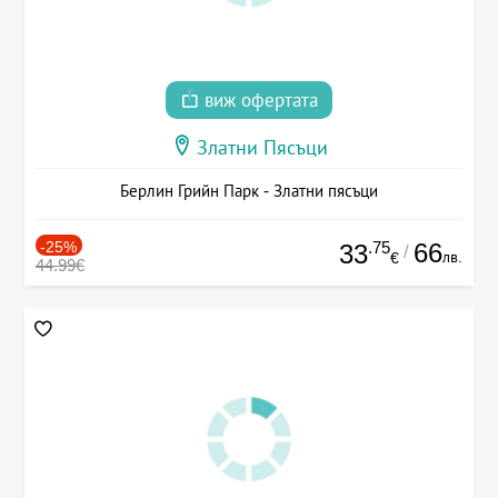
виж офертата
Златни Пясъци
Берлин Грийн Парк - Златни пясъци
-25%
.75
66
33
/
лв.
€
44.99€