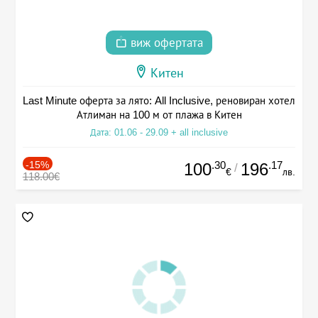
виж офертата
Китен
Last Minute оферта за лято: All Inclusive, реновиран хотел
Атлиман на 100 м от плажа в Китен
Дата: 01.06 - 29.09 + all inclusive
-15%
.30
.17
100
196
/
€
лв.
118.00€