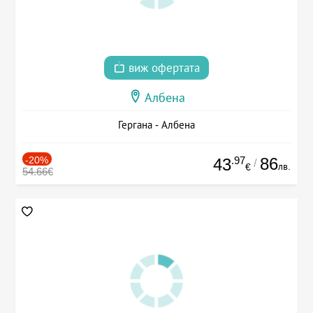
виж офертата
Албена
Гергана - Албена
-20%
.97
86
43
/
лв.
€
54.66€