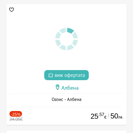
виж офертата
Албена
Оазис - Албена
-25%
.57
50
25
/
лв.
€
34.05€