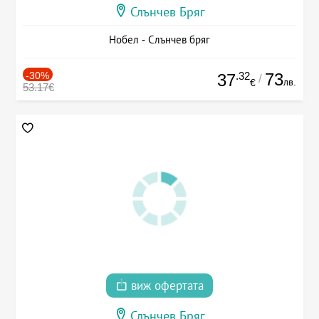
Слънчев Бряг
Нобел - Слънчев бряг
-30%
.32
73
37
/
лв.
€
53.17€
виж офертата
Слънчев Бряг