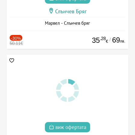
Слънчев Бряг
Марвел - Слънчев бряг
-30%
.28
69
35
/
лв.
€
50.11€
виж офертата