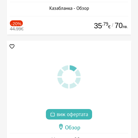
Казабланка - Обзор
-20%
.79
70
35
/
лв.
€
44.99€
виж офертата
Обзор