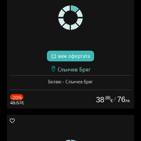
виж офертата
Слънчев Бряг
Белвю - Слънчев бряг
-20%
.86
76
38
/
лв.
€
48.57€