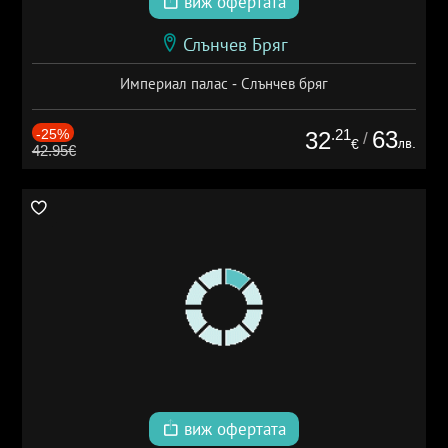
виж офертата
Слънчев Бряг
Империал палас - Слънчев бряг
-25%
.21
63
32
/
лв.
€
42.95€
виж офертата