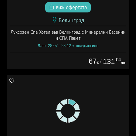
виж офертата
Велинград
Луксозен Спа Хотел във Велинград с Минерални Басейни
и СПА Пакет
Дата: 28.07 - 23.12 + полупансион
67
.04
131
/
€
лв.