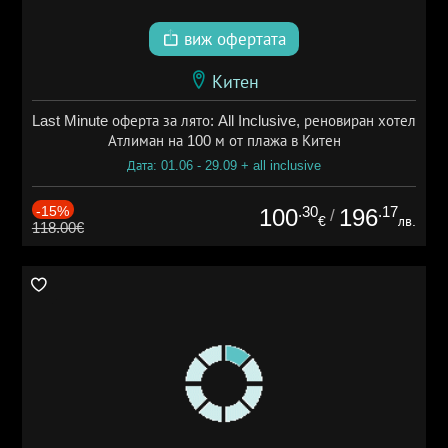
виж офертата
Китен
Last Minute оферта за лято: All Inclusive, реновиран хотел
Атлиман на 100 м от плажа в Китен
Дата: 01.06 - 29.09 + all inclusive
-15%
.30
.17
100
196
/
€
лв.
118.00€