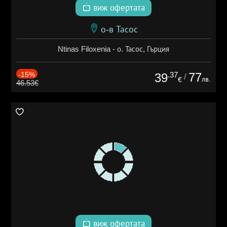
виж офертата
о-в Тасос
Ntinas Filoxenia - о. Тасос, Гърция
-15%
.37
77
39
/
лв.
€
46.53€
виж офертата