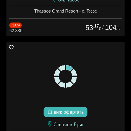
Thassos Grand Resort - о. Тасос
-15%
.17
104
53
/
лв.
€
62.38€
виж офертата
Слънчев Бряг