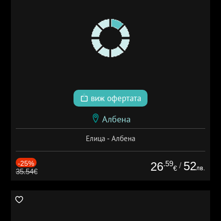
виж офертата
Албена
Елица - Албена
-25%
.59
52
26
/
лв.
€
35.54€