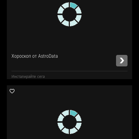
Хороскоп от AstroData
Инсталирайте сега