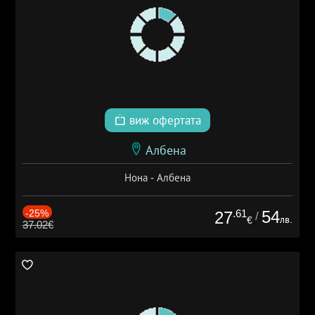
виж офертата
Албена
Нона - Албена
-25%
.61
54
27
/
лв.
€
37.02€