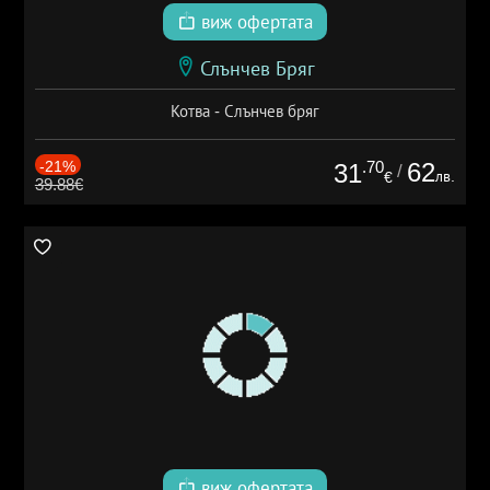
виж офертата
Слънчев Бряг
Котва - Слънчев бряг
-21%
.70
62
31
/
лв.
€
39.88€
виж офертата