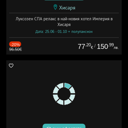
Хисаря
Луксозен СПА релакс в най-новия хотел Империя в
Хисаря
Дата: 25.06 - 01.10 + полупансион
-20%
.20
.99
77
150
/
€
лв.
96.50€