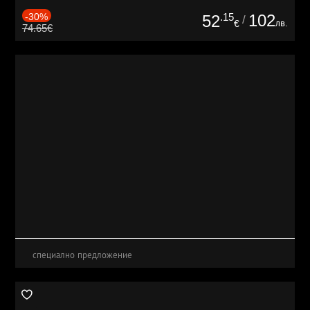
-30%
.15
102
52
/
лв.
€
74.65€
специално предложение