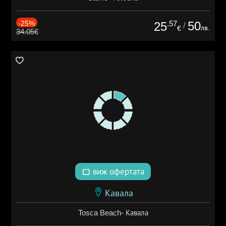
-25%
.57
50
25
/
лв.
€
34.05€
виж офертата
Кавала
Tosca Beach- Кавала