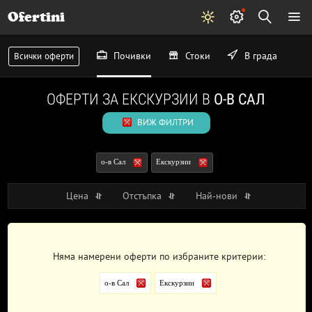
Ofertini
Почивки
Стоки
В града
Всички оферти
ОФЕРТИ ЗА ЕКСКУРЗИИ В
О-В САЛ
ВИЖ ФИЛТРИ
о-в Сал
Екскурзии
Цена
Отстъпка
Най-нови
Няма намерени оферти по избраните критерии:
о-в Сал
Екскурзии