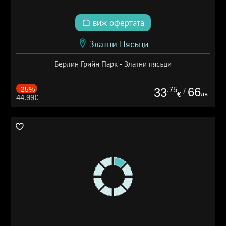
виж офертата
Златни Пясъци
Берлин Грийн Парк - Златни пясъци
-25%
.75
66
33
/
лв.
€
44.99€