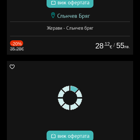
виж офертата
Слънчев Бряг
Жерави - Слънчев бряг
-20%
.12
55
28
/
лв.
€
35.28€
виж офертата