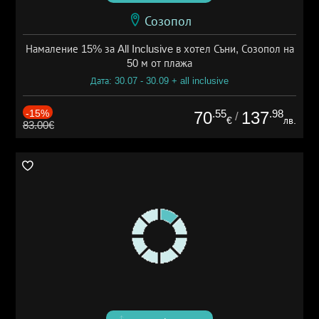
Созопол
Намаление 15% за All Inclusive в хотел Съни, Созопол на
50 м от плажа
Дата: 30.07 - 30.09 + all inclusive
-15%
.55
.98
70
137
/
€
лв.
83.00€