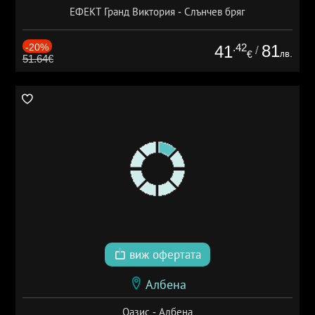
ЕФЕКТ Гранд Виктория - Слънчев бряг
-20%
.42
81
41
/
лв.
€
51.64€
виж офертата
Албена
Оазис - Албена