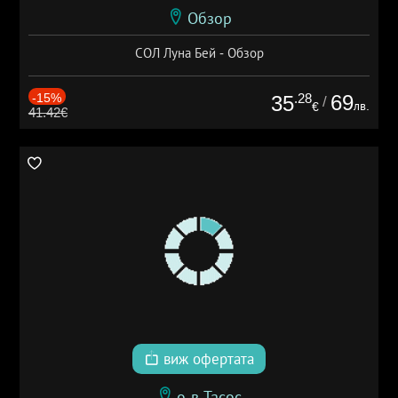
Обзор
СОЛ Луна Бей - Обзор
-15%
.28
69
35
/
лв.
€
41.42€
виж офертата
о-в Тасос