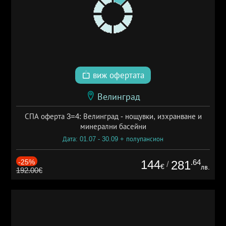
виж офертата
Велинград
СПА оферта 3=4: Велинград - нощувки, изхранване и
минерални басейни
Дата: 01.07 - 30.09 + полупансион
-25%
144
.64
281
/
€
лв.
192.00€