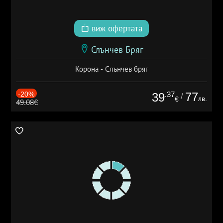
виж офертата
Слънчев Бряг
Корона - Слънчев бряг
-20%
.37
77
39
/
лв.
€
49.08€