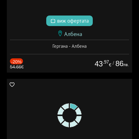
виж офертата
Албена
Гергана - Албена
-20%
.97
86
43
/
лв.
€
54.66€