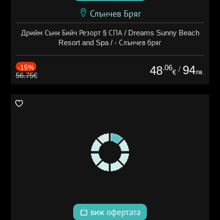
Слънчев Бряг
Дрийм Съни Бийч Резорт § СПА / Dreams Sunny Beach
Resort and Spa / - Слънчев бряг
-15%
.06
94
48
/
лв.
€
56.75€
виж офертата