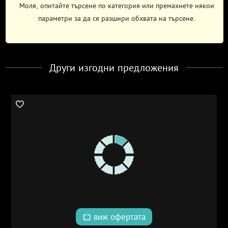
Моля, опитайте търсене по категория или премахнете някои
параметри за да се разшири обхвата на търсене.
Други изгодни предложения
виж офертата