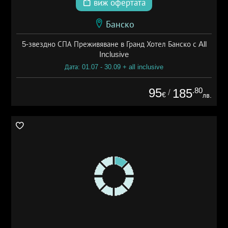
виж офертата
Банско
5-звездно СПА Преживяване в Гранд Хотел Банско с All
Inclusive
Дата: 01.07 - 30.09 + all inclusive
95
.80
185
/
€
лв.