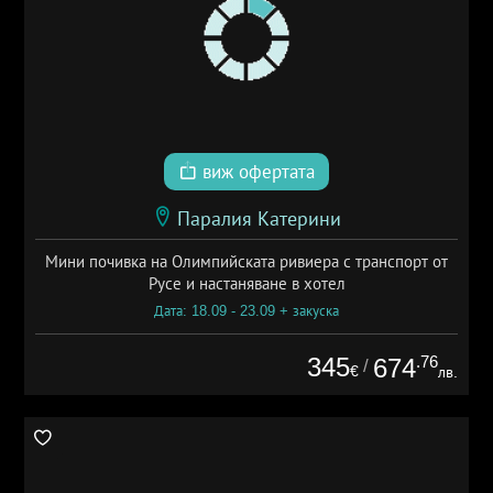
виж офертата
Паралия Катерини
Мини почивка на Олимпийската ривиера с транспорт от
Русе и настаняване в хотел
Дата: 18.09 - 23.09 + закуска
345
.76
674
/
€
лв.