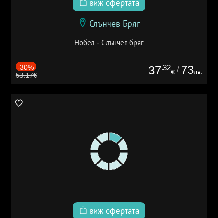
виж офертата
Слънчев Бряг
Нобел - Слънчев бряг
-30%
.32
73
37
/
лв.
€
53.17€
виж офертата