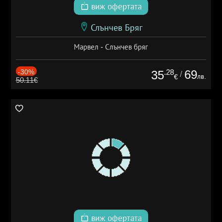
виж офертата
Слънчев Бряг
Марвел - Слънчев бряг
-30%
.28
69
35
/
лв.
€
50.11€
виж офертата