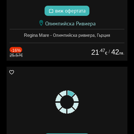
виж офертата
Олимпийска Ривиера
Regina Mare - Олимпийска ривиера, Гърция
-16%
.47
42
21
/
лв.
€
25.57€