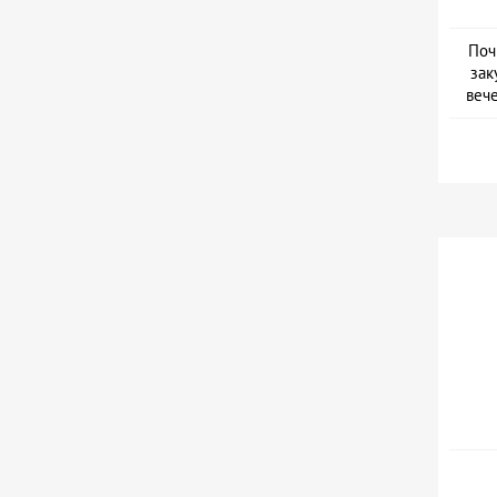
Поч
зак
веч
Дат