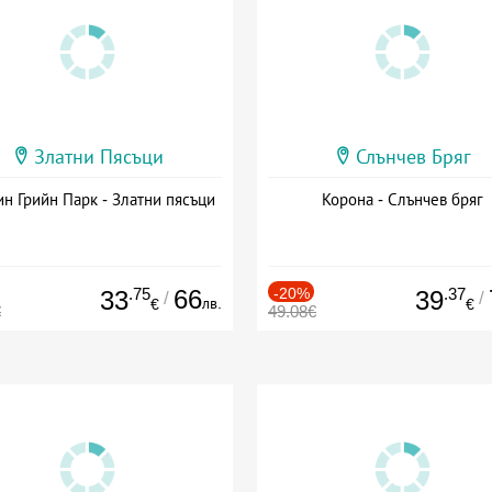
Златни Пясъци
Слънчев Бряг
н Грийн Парк - Златни пясъци
Корона - Слънчев бряг
.75
66
-20%
.37
33
39
/
/
лв.
€
€
€
49.08€