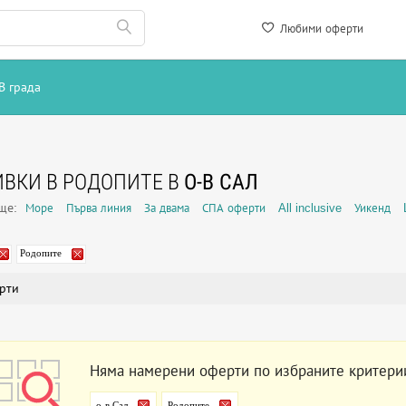
Любими оферти
В града
ВКИ В РОДОПИТЕ В
О-В САЛ
още:
Море
Първа линия
За двама
СПА оферти
All inclusive
Уикенд
Родопите
рти
Няма намерени оферти по избраните критери
о-в Сал
Родопите