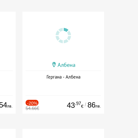
Албена
Гергана - Албена
54
-20%
.97
86
43
/
лв.
лв.
€
54.66€