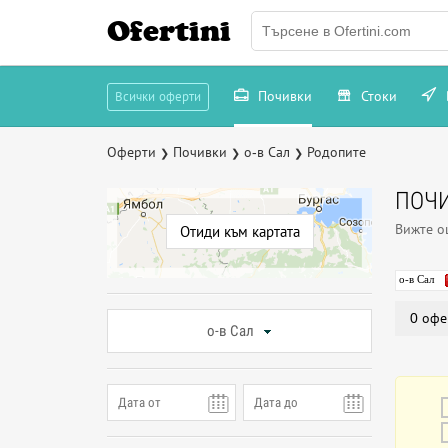
Ofertini
Почивки
Стоки
Всички оферти
Оферти
Почивки
о-в Сал
Родопите
❯
❯
❯
ПОЧИ
Вижте 
Отиди към картата
о-в Сал
0 офе
о-в Сал