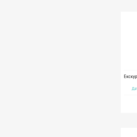
Екскур
Дат