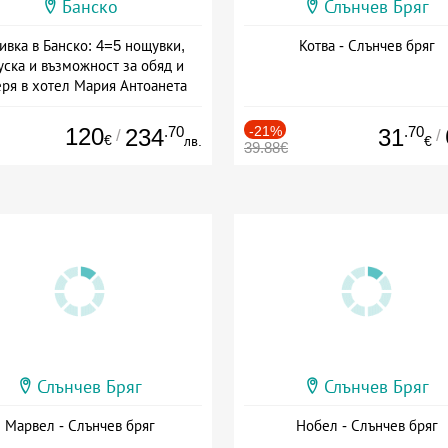
Банско
Слънчев Бряг
ивка в Банско: 4=5 нощувки,
Котва - Слънчев бряг
уска и възможност за обяд и
еря в хотел Мария Антоанета
а: 16.07 - 07.09 + полупансион
120
.70
-21%
.70
234
31
/
/
€
лв.
€
39.88€
Слънчев Бряг
Слънчев Бряг
Марвел - Слънчев бряг
Нобел - Слънчев бряг