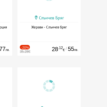
Слънчев Бряг
ърция
Жерави - Слънчев бряг
77
-20%
.12
55
28
/
лв.
лв.
€
35.28€