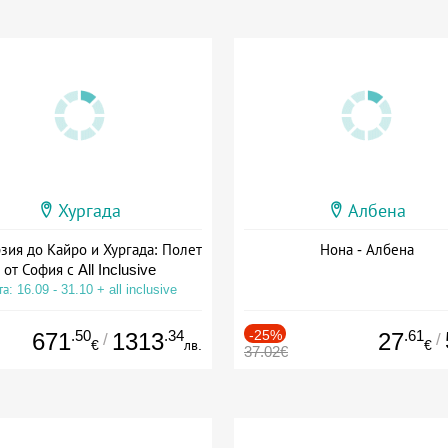
Хургада
Албена
зия до Кайро и Хургада: Полет
Нона - Албена
от София с All Inclusive
а: 16.09 - 31.10 + all inclusive
.50
.34
-25%
.61
671
1313
27
/
/
€
лв.
€
37.02€