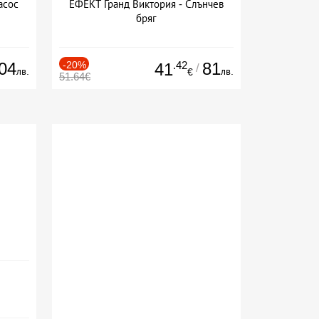
асос
ЕФЕКТ Гранд Виктория - Слънчев
бряг
04
-20%
.42
81
41
/
лв.
лв.
€
51.64€