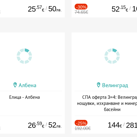
.57
50
-30%
.15
1
25
52
/
/
лв.
€
€
€
74.65€
Албена
Велинград
Елица - Албена
СПА оферта 3=4: Велингра
нощувки, изхранване и мине
басейни
Дата: 01.07 - 30.09 + полупан
.59
52
-25%
144
26
28
/
/
лв.
€
€
€
192.00€