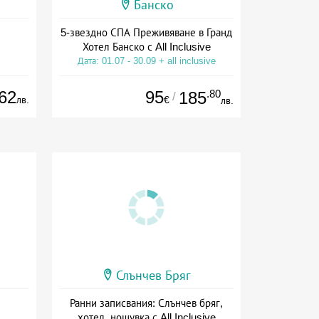
Банско
5-звездно СПА Преживяване в Гранд
Хотел Банско с All Inclusive
Дата: 01.07 - 30.09 + all inclusive
62
95
.80
185
/
лв.
€
лв.
Слънчев Бряг
Ранни записвания: Слънчев бряг,
хотел, нощувка с All Inclusive