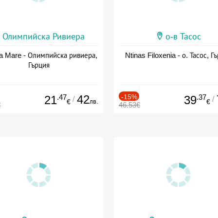
Олимпийска Ривиера
о-в Тасос
a Mare - Олимпийска ривиера,
Ntinas Filoxenia - о. Тасос, Г
Гърция
.47
42
-15%
.37
21
39
/
/
лв.
€
€
€
46.53€