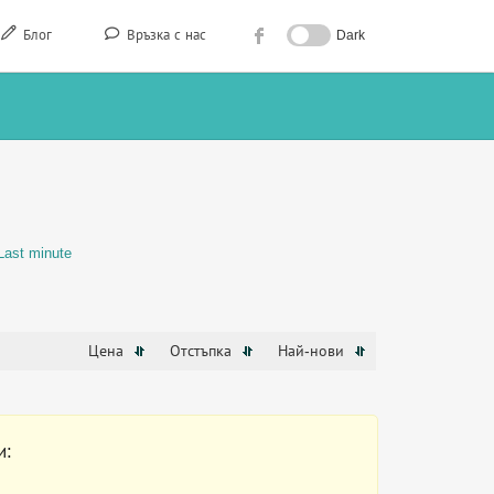
Блог
Връзка с нас
Dark
Last minute
Цена
Отстъпка
Най-нови
и: