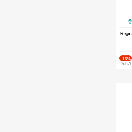
Regin
-16%
25.57