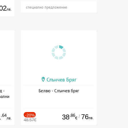
02
специално предложение
лв.
Слънчев Бряг
д -
Белвю - Слънчев бряг
рални
сион
.64
-20%
.86
76
1
38
/
лв.
лв.
€
48.57€