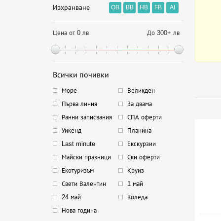
Изхранване
OB
BB
HB
FB
AI
Цена от 0 лв
До 300+ лв
Всички почивки
Море
Великден
Първа линия
За двама
Ранни записвания
СПА оферти
Уикенд
Планина
Last minute
Екскурзии
Майски празници
Ски оферти
Екотуризъм
Круиз
Свети Валентин
1 май
24 май
Коледа
Нова година