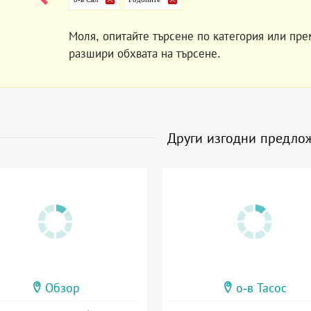
Моля, опитайте търсене по категория или пре
разшири обхвата на търсене.
Други изгодни предло
Обзор
о-в Тасос