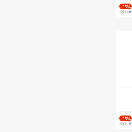
-25%
34.05
-25%
35.54