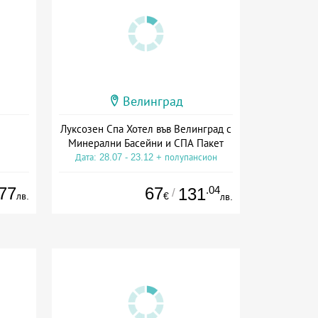
Велинград
Луксозен Спа Хотел във Велинград с
Минерални Басейни и СПА Пакет
Дата: 28.07 - 23.12 + полупансион
77
67
.04
131
/
лв.
€
лв.