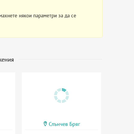
махнете някои параметри за да се
жения
Слънчев Бряг