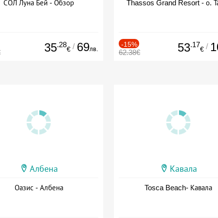
СОЛ Луна Бей - Обзор
Thassos Grand Resort - о. Т
.28
69
-15%
.17
1
35
53
/
/
лв.
€
€
€
62.38€
Албена
Кавала
Оазис - Албена
Tosca Beach- Кавала