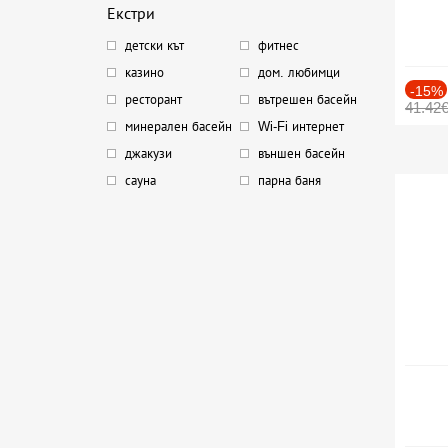
Екстри
детски кът
фитнес
казино
дом. любимци
-15%
ресторант
вътрешен басейн
41.42
минерален басейн
Wi-Fi интернет
джакузи
външен басейн
сауна
парна баня