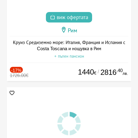
виж офертата
Рим
Круиз Средиземно море: Италия, Франция и Испания с
Costa Toscana и нощувка в Рим
+ пълен пансион
-17%
1440
.40
2816
/
€
лв.
1726.00€