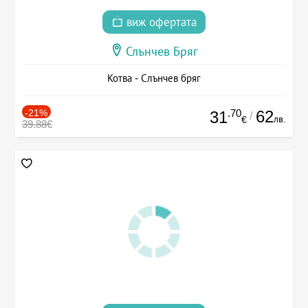
виж офертата
Слънчев Бряг
Котва - Слънчев бряг
-21%
.70
62
31
/
лв.
€
39.88€