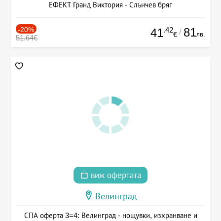
ЕФЕКТ Гранд Виктория - Слънчев бряг
-20%
.42
81
41
/
лв.
€
51.64€
виж офертата
Велинград
СПА оферта 3=4: Велинград - нощувки, изхранване и