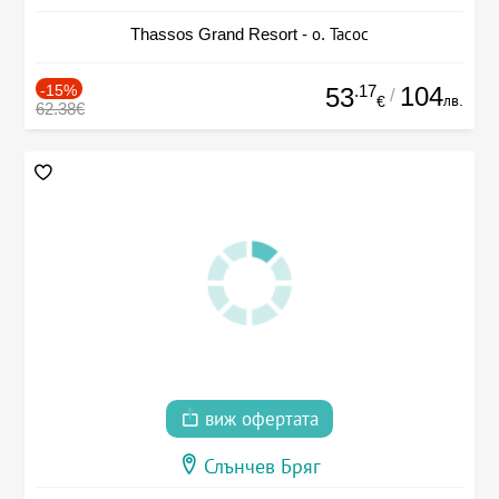
Thassos Grand Resort - о. Тасос
-15%
.17
104
53
/
лв.
€
62.38€
виж офертата
Слънчев Бряг