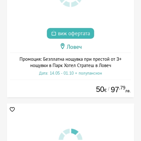
виж офертата
Ловеч
Промоция: Безплатна нощувка при престой от 3+
нощувки в Парк Хотел Стратеш в Ловеч
Дата: 14.05 - 01.10 + полупансион
50
.79
97
/
€
лв.