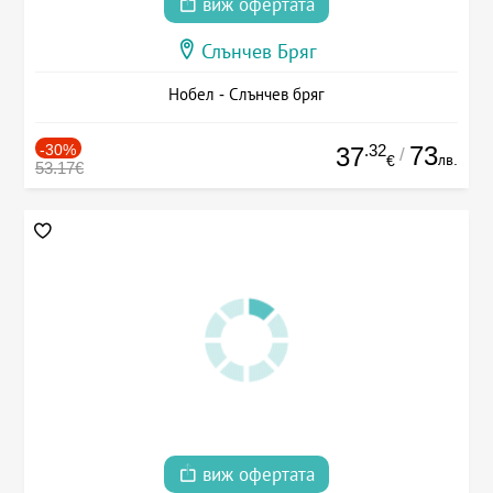
виж офертата
Слънчев Бряг
Нобел - Слънчев бряг
-30%
.32
73
37
/
лв.
€
53.17€
виж офертата