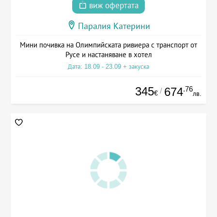
виж офертата
Паралия Катерини
Мини почивка на Олимпийската ривиера с транспорт от
Русе и настаняване в хотел
Дата: 18.09 - 23.09 + закуска
345
.76
674
/
€
лв.