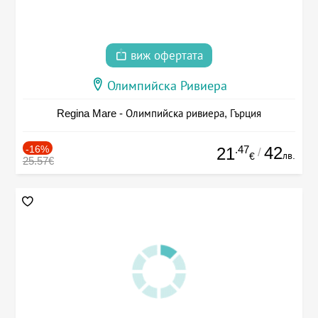
виж офертата
Олимпийска Ривиера
Regina Mare - Олимпийска ривиера, Гърция
-16%
.47
42
21
/
лв.
€
25.57€