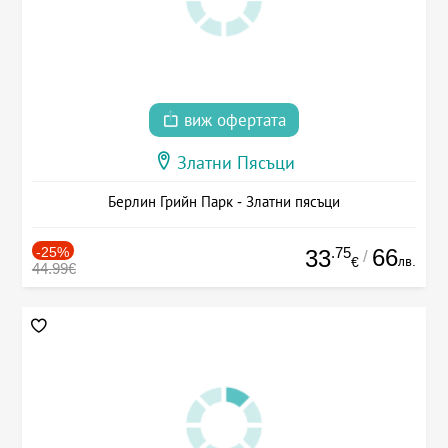
виж офертата
Златни Пясъци
Берлин Грийн Парк - Златни пясъци
-25%
.75
66
33
/
лв.
€
44.99€