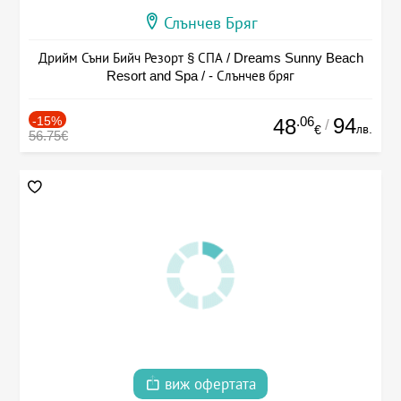
Слънчев Бряг
Дрийм Съни Бийч Резорт § СПА / Dreams Sunny Beach
Resort and Spa / - Слънчев бряг
-15%
.06
94
48
/
лв.
€
56.75€
виж офертата