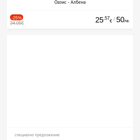
Оазис - Албена
-25%
.57
50
25
/
лв.
€
34.05€
специално предложение