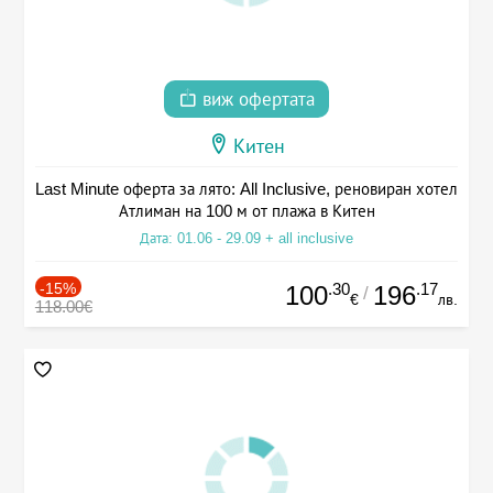
виж офертата
Китен
Last Minute оферта за лято: All Inclusive, реновиран хотел
Атлиман на 100 м от плажа в Китен
Дата: 01.06 - 29.09 + all inclusive
-15%
.30
.17
100
196
/
€
лв.
118.00€