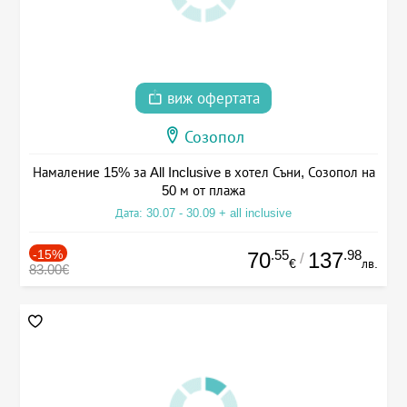
виж офертата
Созопол
Намаление 15% за All Inclusive в хотел Съни, Созопол на
50 м от плажа
Дата: 30.07 - 30.09 + all inclusive
-15%
.55
.98
70
137
/
€
лв.
83.00€