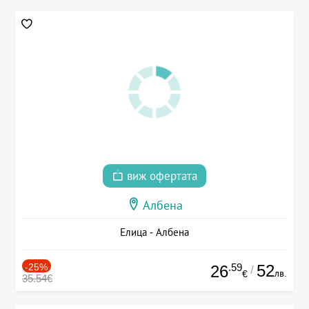
виж офертата
Албена
Елица - Албена
-25%
.59
52
26
/
лв.
€
35.54€