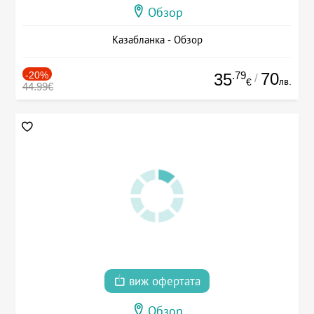
Обзор
Казабланка - Обзор
-20%
.79
70
35
/
лв.
€
44.99€
виж офертата
Обзор