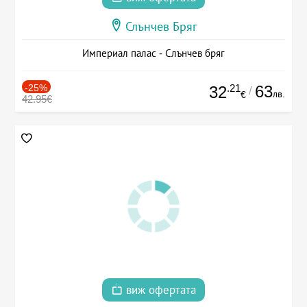
Слънчев Бряг
Империал палас - Слънчев бряг
-25%
.21
63
32
/
лв.
€
42.95€
виж офертата