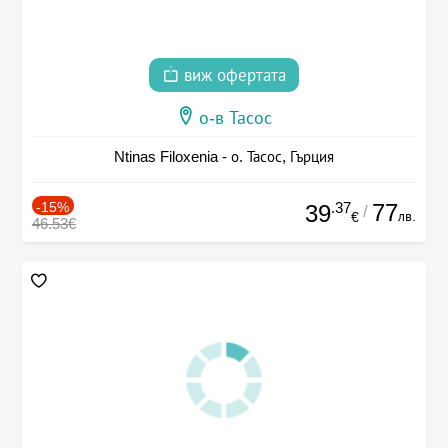
виж офертата
о-в Тасос
Ntinas Filoxenia - о. Тасос, Гърция
-15%
.37
77
39
/
лв.
€
46.53€