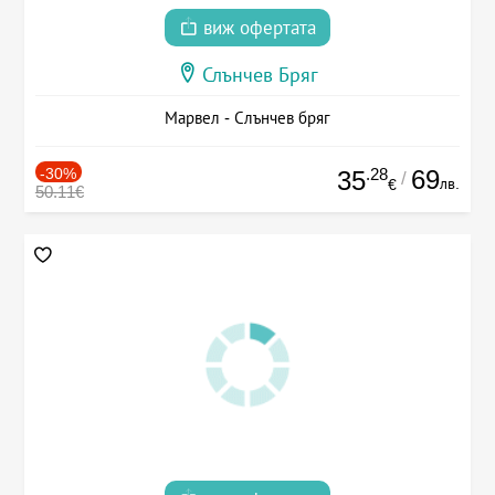
виж офертата
Слънчев Бряг
Марвел - Слънчев бряг
-30%
.28
69
35
/
лв.
€
50.11€