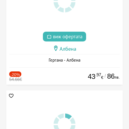
виж офертата
Албена
Гергана - Албена
-20%
.97
86
43
/
лв.
€
54.66€