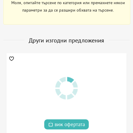
Моля, опитайте търсене по категория или премахнете някои
параметри за да се разшири обхвата на търсене.
Други изгодни предложения
виж офертата