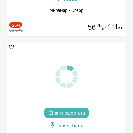
Мирамар - Обзор
-25%
.75
111
56
/
лв.
€
75.67€
виж офертата
Павел Баня