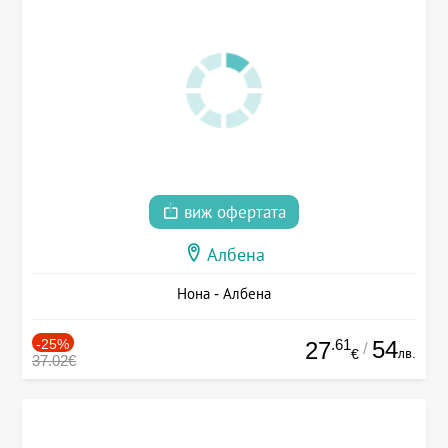
виж офертата
Албена
Нона - Албена
-25%
.61
54
27
/
лв.
€
37.02€