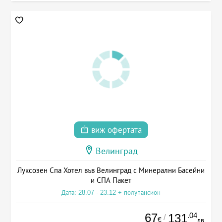
виж офертата
Велинград
Луксозен Спа Хотел във Велинград с Минерални Басейни
и СПА Пакет
Дата: 28.07 - 23.12 + полупансион
67
.04
131
/
€
лв.