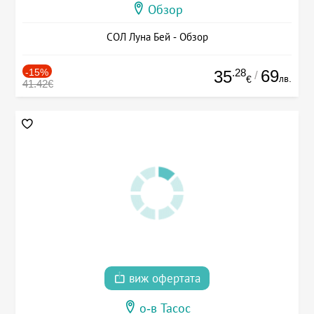
Обзор
СОЛ Луна Бей - Обзор
-15%
.28
69
35
/
лв.
€
41.42€
виж офертата
о-в Тасос