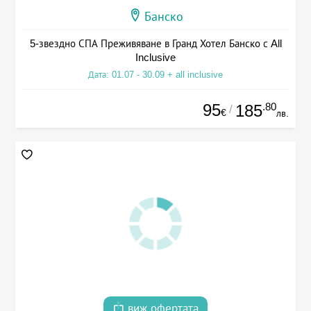
Банско
5-звездно СПА Преживяване в Гранд Хотел Банско с All
Inclusive
Дата: 01.07 - 30.09 + all inclusive
95
.80
185
/
€
лв.
виж офертата