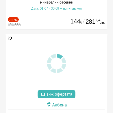
минерални басейни
Дата: 01.07 - 30.09 + полупансион
-25%
144
.64
281
/
€
лв.
192.00€
виж офертата
Албена