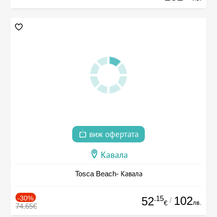
виж офертата
Кавала
Tosca Beach- Кавала
-30%
.15
102
52
/
лв.
€
74.65€