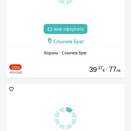
виж офертата
Слънчев Бряг
Корона - Слънчев бряг
-20%
.37
77
39
/
лв.
€
49.08€