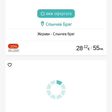
виж офертата
Слънчев Бряг
Жерави - Слънчев бряг
-20%
.12
55
28
/
лв.
€
35.28€