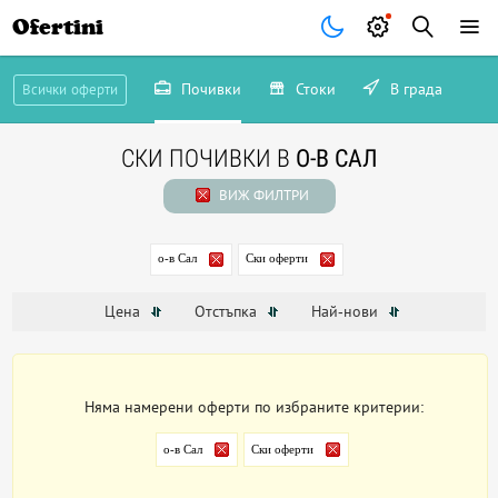
Ofertini
Почивки
Стоки
В града
Всички оферти
СКИ ПОЧИВКИ В
О-В САЛ
ВИЖ ФИЛТРИ
о-в Сал
Ски оферти
Цена
Отстъпка
Най-нови
Няма намерени оферти по избраните критерии:
о-в Сал
Ски оферти