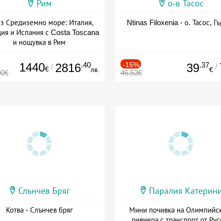
Рим
о-в Тасос
з Средиземно море: Италия,
Ntinas Filoxenia - о. Тасос, Г
ия и Испания с Costa Toscana
и нощувка в Рим
+ пълен пансион
1440
.40
-15%
.37
2816
39
/
/
€
лв.
€
00€
46.53€
Слънчев Бряг
Паралия Катерин
Котва - Слънчев бряг
Мини почивка на Олимпийс
ривиера с транспорт от Рус