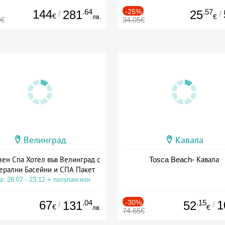
144
.64
-25%
.57
281
25
/
/
€
лв.
€
0€
34.05€
Велинград
Кавала
зен Спа Хотел във Велинград с
Tosca Beach- Кавала
ерални Басейни и СПА Пакет
а: 28.07 - 23.12 + полупансион
67
.04
-30%
.15
1
131
52
/
/
€
лв.
€
74.65€