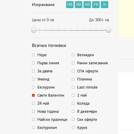
Изхранване
OB
BB
HB
FB
AI
Цена от 0 лв
До 300+ лв
Всички почивки
Море
Великден
Първа линия
Ранни записвания
За двама
СПА оферти
Уикенд
Планина
Екскурзии
Last minute
Свети Валентин
1 май
24 май
Коледа
Нова година
8 декември
Майски празници
Ски оферти
Екотуризъм
Круиз