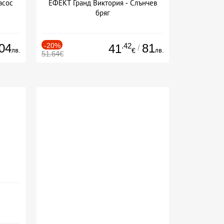
асос
ЕФЕКТ Гранд Виктория - Слънчев
бряг
04
-20%
.42
81
41
/
лв.
лв.
€
51.64€