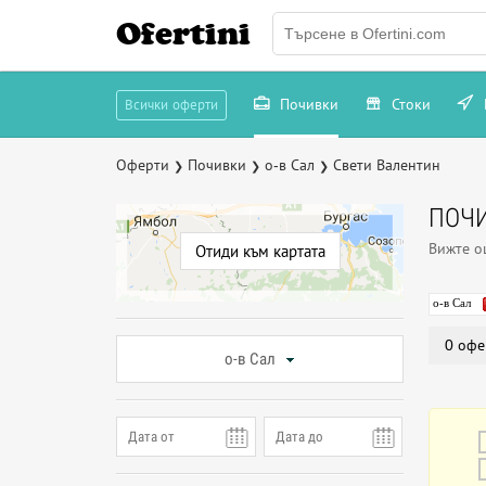
Ofertini
Почивки
Стоки
Всички оферти
Оферти
Почивки
о-в Сал
Свети Валентин
❯
❯
❯
ПОЧИ
Вижте 
Отиди към картата
о-в Сал
0 офе
о-в Сал