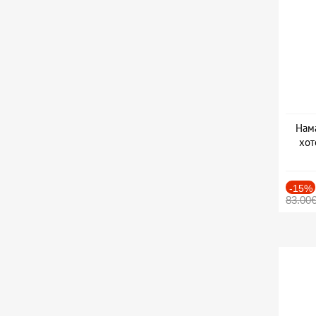
Нама
хот
Дат
-15%
83.00