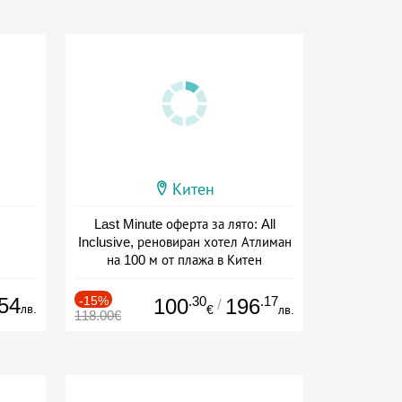
Китен
Last Minute оферта за лято: All
Inclusive, реновиран хотел Атлиман
на 100 м от плажа в Китен
Дата: 01.06 - 29.09 + all inclusive
54
-15%
.30
.17
100
196
/
лв.
€
лв.
118.00€