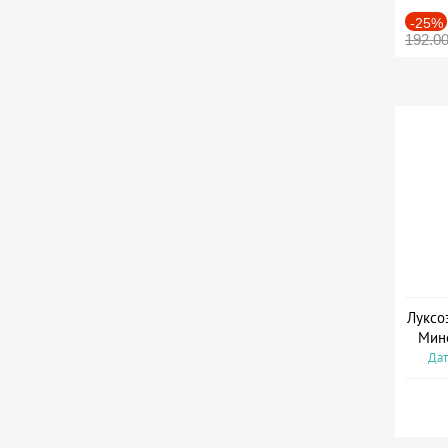
-25%
192.0
Луксо
Мин
Дат