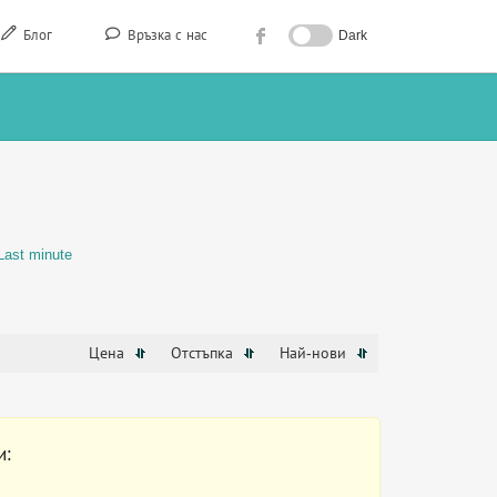
Блог
Връзка с нас
Dark
Last minute
Цена
Отстъпка
Най-нови
и: