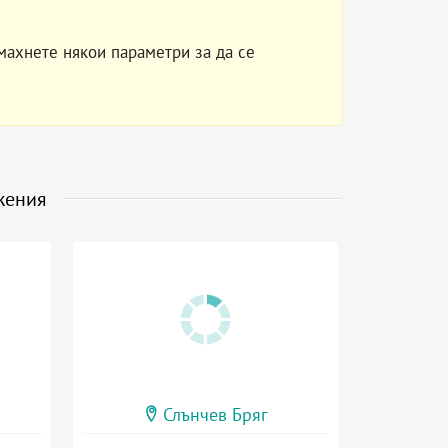
махнете някои параметри за да се
жения
Слънчев Бряг