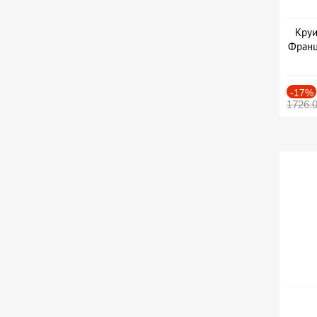
Круи
Франц
-17%
1726.