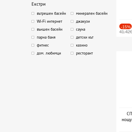
Екстри
вътрешен басейн
минерален басейн
Wi-Fi интернет
джакузи
-15%
външен басейн
сауна
41.42
парна баня
детски кът
фитнес
казино
дом. любимци
ресторант
СП
нощу
Дат