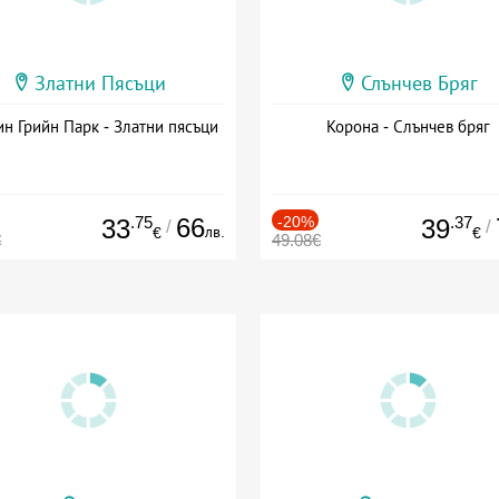
Златни Пясъци
Слънчев Бряг
н Грийн Парк - Златни пясъци
Корона - Слънчев бряг
.75
66
-20%
.37
33
39
/
/
лв.
€
€
€
49.08€