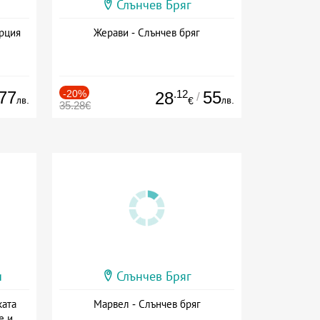
Слънчев Бряг
ърция
Жерави - Слънчев бряг
77
-20%
.12
55
28
/
лв.
лв.
€
35.28€
и
Слънчев Бряг
ката
Марвел - Слънчев бряг
е и