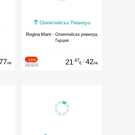
Олимпийска Ривиера
Regina Mare - Олимпийска ривиера,
Гърция
77
-16%
.47
42
21
/
лв.
лв.
€
25.57€