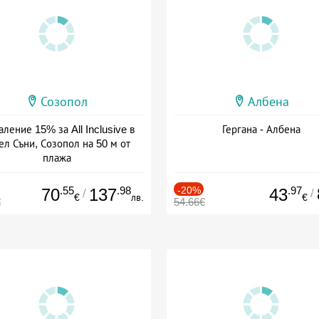
Созопол
Албена
ление 15% за All Inclusive в
Гергана - Албена
ел Съни, Созопол на 50 м от
плажа
а: 30.07 - 30.09 + all inclusive
.55
.98
-20%
.97
70
137
43
/
/
€
лв.
€
€
54.66€