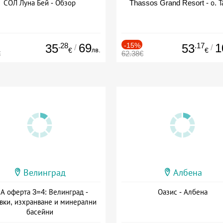
СОЛ Луна Бей - Обзор
Thassos Grand Resort - о. Т
.28
69
-15%
.17
1
35
53
/
/
лв.
€
€
€
62.38€
Велинград
Албена
А оферта 3=4: Велинград -
Оазис - Албена
вки, изхранване и минерални
басейни
а: 01.07 - 30.09 + полупансион