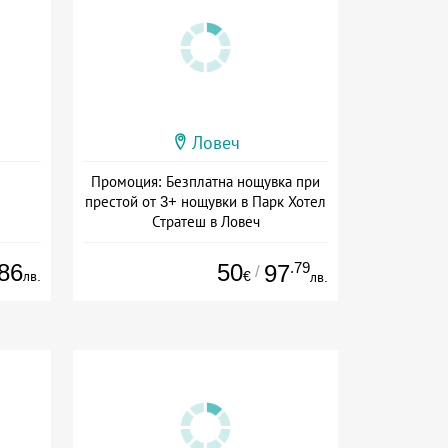
Ловеч
Промоция: Безплатна нощувка при
престой от 3+ нощувки в Парк Хотел
Стратеш в Ловеч
Дата: 14.05 - 01.10 + полупансион
86
50
.79
97
/
лв.
€
лв.