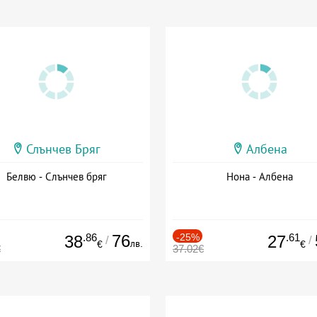
Слънчев Бряг
Албена
Белвю - Слънчев бряг
Нона - Албена
.86
76
-25%
.61
38
27
/
/
лв.
€
€
€
37.02€