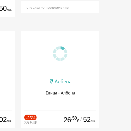
50
специално предложение
лв.
Албена
Елица - Албена
02
-25%
.59
52
26
/
лв.
лв.
€
35.54€