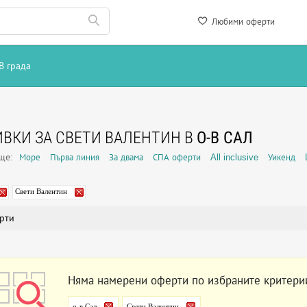
Любими оферти
В града
ВКИ ЗА СВЕТИ ВАЛЕНТИН В
О-В САЛ
още:
Море
Първа линия
За двама
СПА оферти
All inclusive
Уикенд
Свети Валентин
рти
Няма намерени оферти по избраните критери
о-в Сал
Свети Валентин