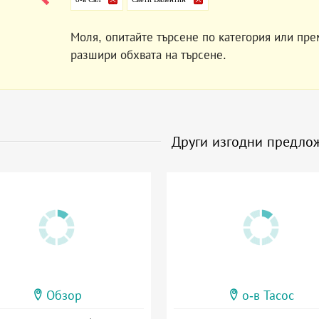
Моля, опитайте търсене по категория или пре
разшири обхвата на търсене.
Други изгодни предло
Обзор
о-в Тасос