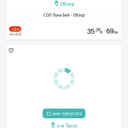
Обзор
СОЛ Луна Бей - Обзор
-15%
.28
69
35
/
лв.
€
41.42€
виж офертата
о-в Тасос