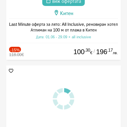
виж офертата
Китен
Last Minute оферта за лято: All Inclusive, реновиран хотел
Атлиман на 100 м от плажа в Китен
Дата: 01.06 - 29.09 + all inclusive
-15%
.30
.17
100
196
/
€
лв.
118.00€