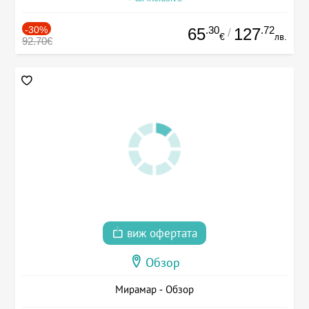
-30%
.30
.72
65
127
/
€
лв.
92.70€
виж офертата
Обзор
Мирамар - Обзор