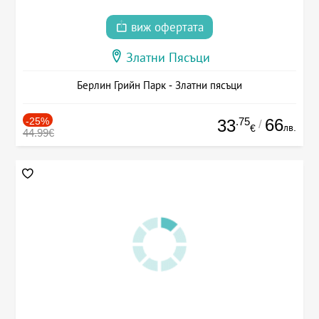
виж офертата
Златни Пясъци
Берлин Грийн Парк - Златни пясъци
-25%
.75
66
33
/
лв.
€
44.99€