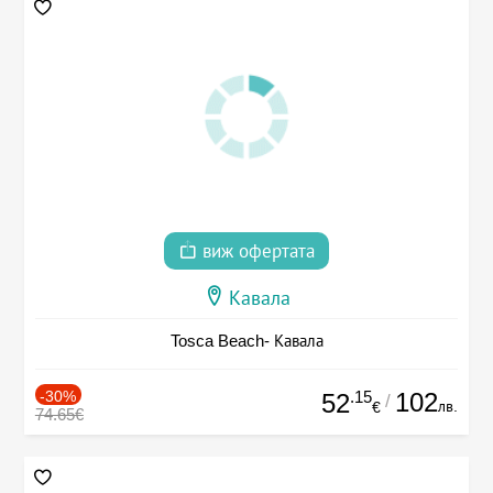
виж офертата
Кавала
Tosca Beach- Кавала
-30%
.15
102
52
/
лв.
€
74.65€