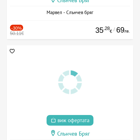
Слънчев Бряг
Марвел - Слънчев бряг
-30%
.28
69
35
/
лв.
€
50.11€
виж офертата
Слънчев Бряг