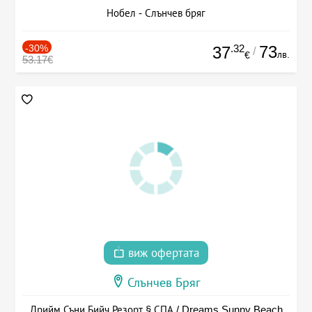
Нобел - Слънчев бряг
-30%
.32
73
37
/
лв.
€
53.17€
виж офертата
Слънчев Бряг
Дрийм Съни Бийч Резорт § СПА / Dreams Sunny Beach