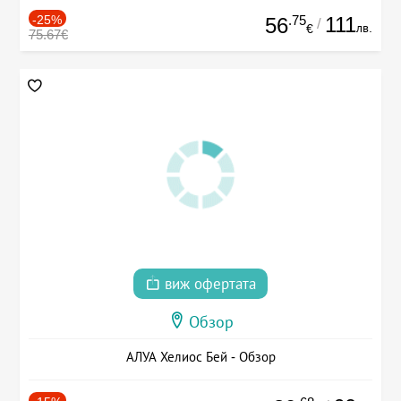
-25%
.75
111
56
/
лв.
€
75.67€
виж офертата
Обзор
АЛУА Хелиос Бей - Обзор