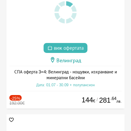
виж офертата
Велинград
СПА оферта 3=4: Велинград - нощувки, изхранване и
минерални басейни
Дата: 01.07 - 30.09 + полупансион
-25%
144
.64
281
/
€
лв.
192.00€