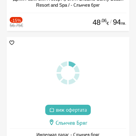
Resort and Spa / - Слънчев бряг
-15%
.06
94
48
/
лв.
€
56.75€
виж офертата
Слънчев Бряг
Империал палас - Слънчев бряг