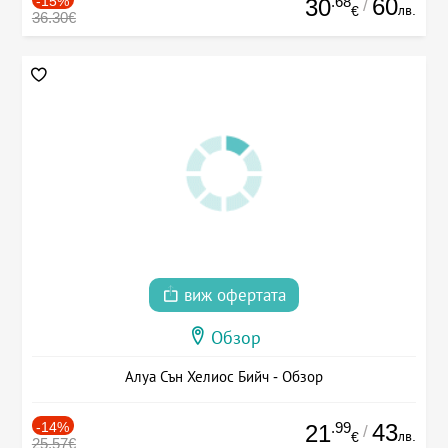
-15%
.68
60
30
/
лв.
€
36.30€
виж офертата
Обзор
Алуа Сън Хелиос Бийч - Обзор
-14%
.99
43
21
/
лв.
€
25.57€