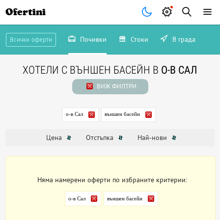
Ofertini
Почивки
Стоки
В града
Всички оферти
ХОТЕЛИ С ВЪНШЕН БАСЕЙН В
О-В САЛ
ВИЖ ФИЛТРИ
о-в Сал
външен басейн
Цена
Отстъпка
Най-нови
Няма намерени оферти по избраните критерии:
о-в Сал
външен басейн