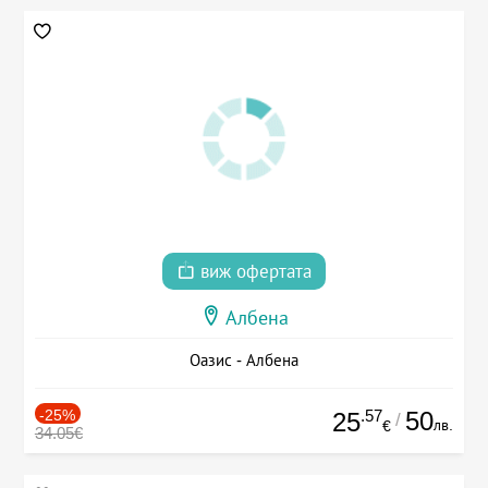
виж офертата
Албена
Оазис - Албена
-25%
.57
50
25
/
лв.
€
34.05€