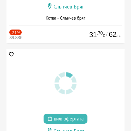
Слънчев Бряг
Котва - Слънчев бряг
-21%
.70
62
31
/
лв.
€
39.88€
виж офертата