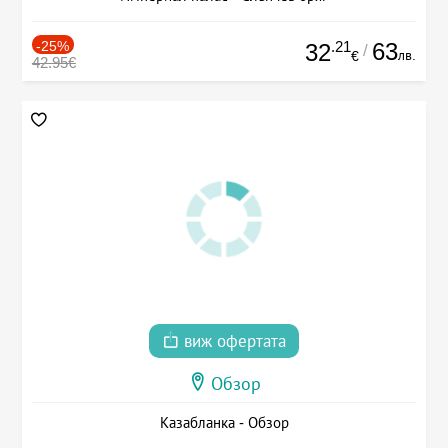
-25%
.21
63
32
/
лв.
€
42.95€
виж офертата
Обзор
Казабланка - Обзор