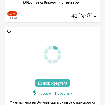
ЕФЕКТ Гранд Виктория - Слънчев бряг
-20%
.42
81
41
/
лв.
€
51.64€
виж офертата
Паралия Катерини
Мини почивка на Олимпийската ривиера с транспорт от