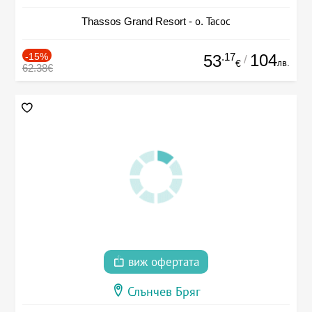
Thassos Grand Resort - о. Тасос
-15%
.17
104
53
/
лв.
€
62.38€
виж офертата
Слънчев Бряг