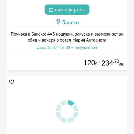
виж офертата
Банско
Почивка в Банско: 4=5 нощувки, закуска и възможност за
обяд и вечеря в хотел Мария Антоанета
Дата: 16.07 - 07.09 + полупансион
120
.70
234
/
€
лв.