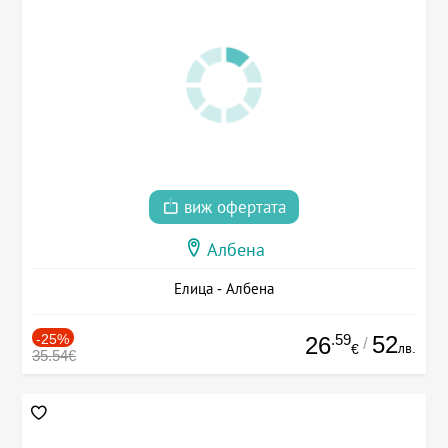
виж офертата
Албена
Елица - Албена
-25%
.59
52
26
/
лв.
€
35.54€