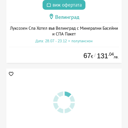
виж офертата
Велинград
Луксозен Спа Хотел във Велинград с Минерални Басейни
и СПА Пакет
Дата: 28.07 - 23.12 + полупансион
67
.04
131
/
€
лв.