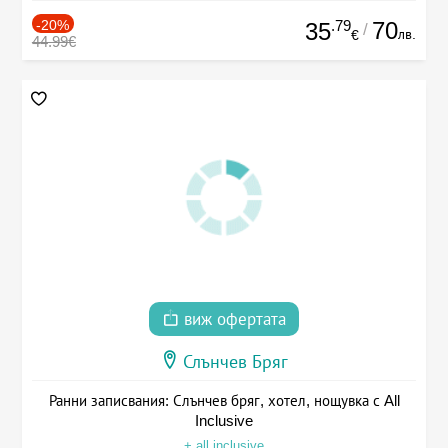
-20%
.79
70
35
/
лв.
€
44.99€
виж офертата
Слънчев Бряг
Ранни записвания: Слънчев бряг, хотел, нощувка с All
Inclusive
+ all inclusive