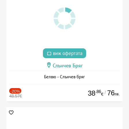
виж офертата
Слънчев Бряг
Белвю - Слънчев бряг
-20%
.86
76
38
/
лв.
€
48.57€