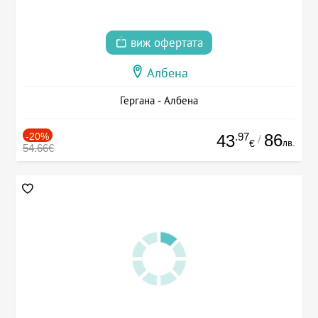
виж офертата
Албена
Гергана - Албена
-20%
.97
86
43
/
лв.
€
54.66€