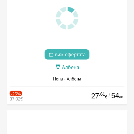
виж офертата
Албена
Нона - Албена
-25%
.61
54
27
/
лв.
€
37.02€