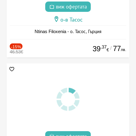
виж офертата
о-в Тасос
Ntinas Filoxenia - о. Тасос, Гърция
-15%
.37
77
39
/
лв.
€
46.53€