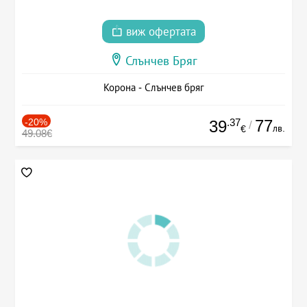
виж офертата
Слънчев Бряг
Корона - Слънчев бряг
-20%
.37
77
39
/
лв.
€
49.08€