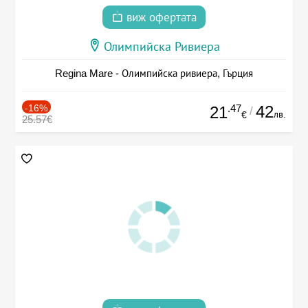
виж офертата
Олимпийска Ривиера
Regina Mare - Олимпийска ривиера, Гърция
-16%
.47
42
21
/
лв.
€
25.57€