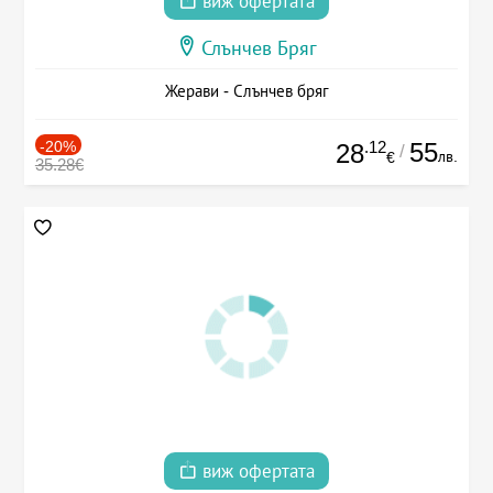
виж офертата
Слънчев Бряг
Жерави - Слънчев бряг
-20%
.12
55
28
/
лв.
€
35.28€
виж офертата