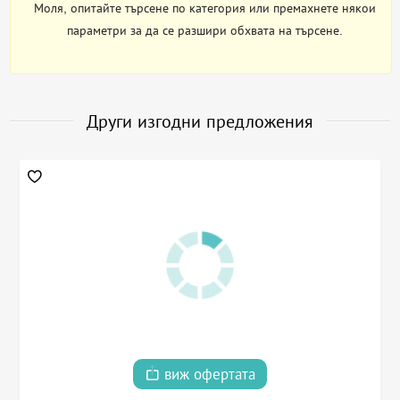
Моля, опитайте търсене по категория или премахнете някои
параметри за да се разшири обхвата на търсене.
Други изгодни предложения
виж офертата