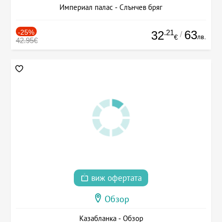
Империал палас - Слънчев бряг
-25%
.21
63
32
/
лв.
€
42.95€
виж офертата
Обзор
Казабланка - Обзор