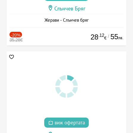
Слънчев Бряг
Жерави - Слънчев бряг
-20%
.12
55
28
/
лв.
€
35.28€
виж офертата