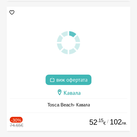
виж офертата
Кавала
Tosca Beach- Кавала
-30%
.15
102
52
/
лв.
€
74.65€