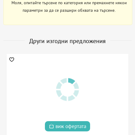
Моля, опитайте търсене по категория или премахнете някои
параметри за да се разшири обхвата на търсене.
Други изгодни предложения
виж офертата