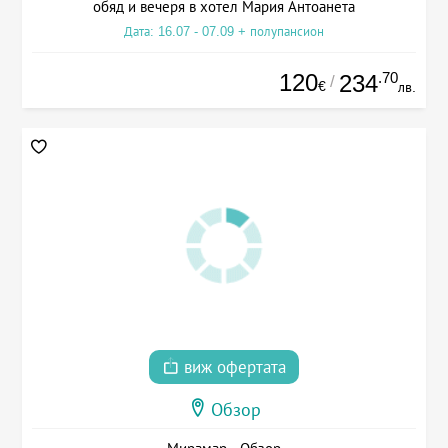
обяд и вечеря в хотел Мария Антоанета
Дата: 16.07 - 07.09 + полупансион
120
.70
234
/
€
лв.
виж офертата
Обзор