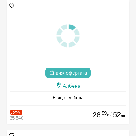
виж офертата
Албена
Елица - Албена
-25%
.59
52
26
/
лв.
€
35.54€