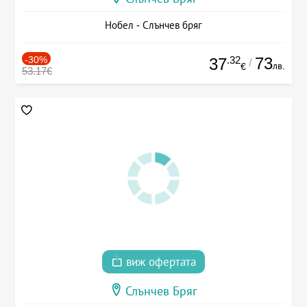
Нобел - Слънчев бряг
-30%
.32
73
37
/
лв.
€
53.17€
виж офертата
Слънчев Бряг