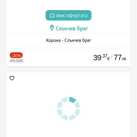
виж офертата
Слънчев Бряг
Корона - Слънчев бряг
-20%
.37
77
39
/
лв.
€
49.08€