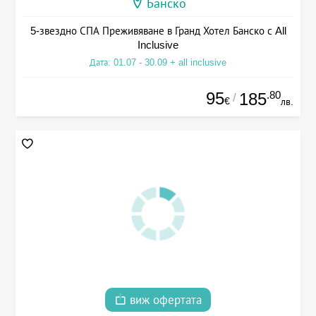
Банско
5-звездно СПА Преживяване в Гранд Хотел Банско с All
Inclusive
Дата: 01.07 - 30.09 + all inclusive
95
.80
185
/
€
лв.
виж офертата