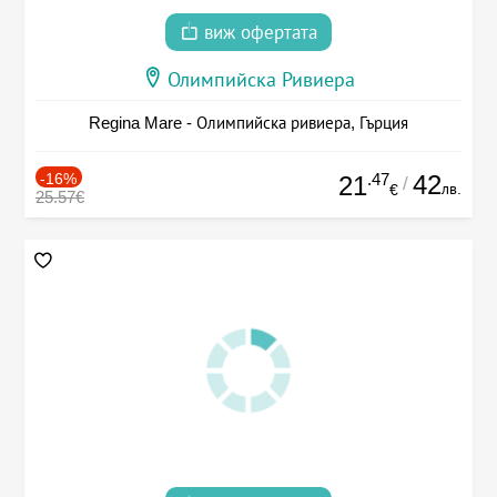
виж офертата
Олимпийска Ривиера
Regina Mare - Олимпийска ривиера, Гърция
-16%
.47
42
21
/
лв.
€
25.57€