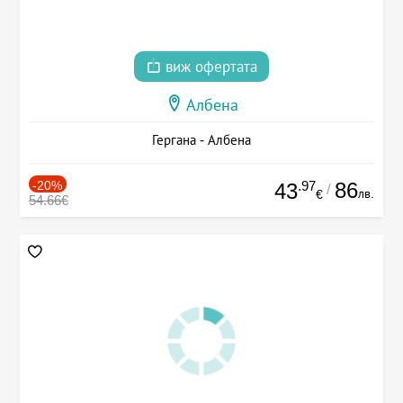
виж офертата
Албена
Гергана - Албена
-20%
.97
86
43
/
лв.
€
54.66€