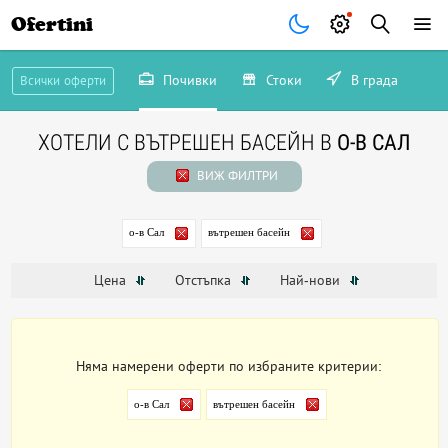
Ofertini
Почивки
Стоки
В града
Всички оферти
ХОТЕЛИ С ВЪТРЕШЕН БАСЕЙН В
О-В САЛ
ВИЖ ФИЛТРИ
о-в Сал
вътрешен басейн
Цена
Отстъпка
Най-нови
Няма намерени оферти по избраните критерии:
о-в Сал
вътрешен басейн