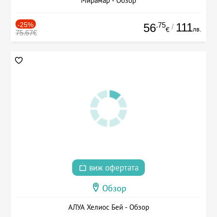
Мирамар - Обзор
-25%
.75
111
56
/
лв.
€
75.67€
виж офертата
Обзор
АЛУА Хелиос Бей - Обзор