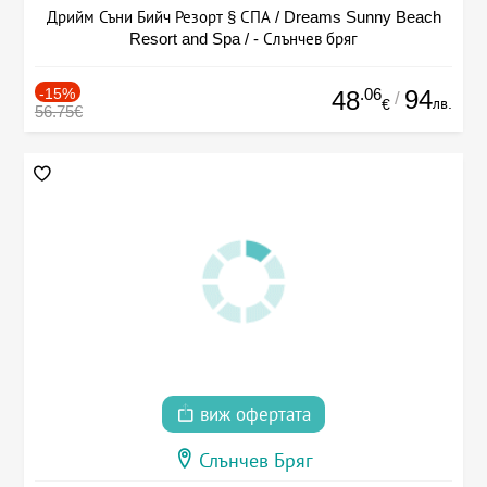
Дрийм Съни Бийч Резорт § СПА / Dreams Sunny Beach
Resort and Spa / - Слънчев бряг
-15%
.06
94
48
/
лв.
€
56.75€
виж офертата
Слънчев Бряг