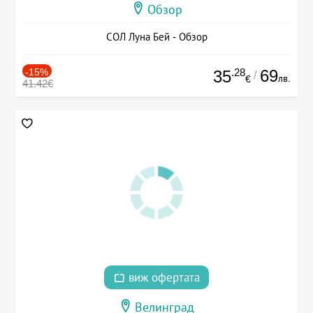
Обзор
СОЛ Луна Бей - Обзор
-15%
.28
69
35
/
лв.
€
41.42€
виж офертата
Велинград