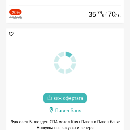
-20%
.79
70
35
/
лв.
€
44.99€
виж офертата
Павел Баня
Луксозен 5-звезден СПА хотел Княз Павел в Павел баня:
Нощувка със закуска и вечеря