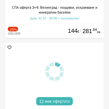
СПА оферта 3=4: Велинград - нощувки, изхранване и
минерални басейни
Дата: 01.07 - 30.09 + полупансион
-25%
144
.64
281
/
€
лв.
192.00€
виж офертата