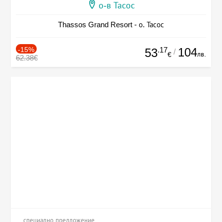
о-в Тасос
Thassos Grand Resort - о. Тасос
-15%
.17
104
53
/
лв.
€
62.38€
специално предложение