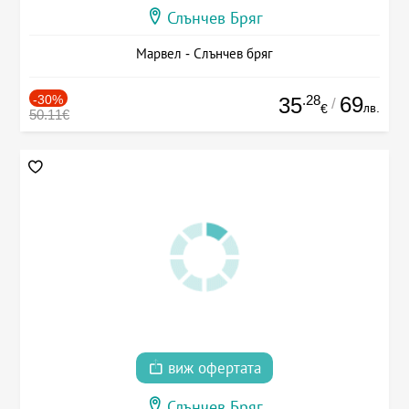
Слънчев Бряг
Марвел - Слънчев бряг
-30%
.28
69
35
/
лв.
€
50.11€
виж офертата
Слънчев Бряг