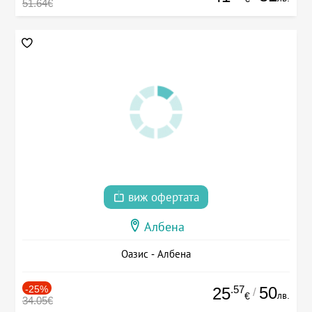
51.64€
виж офертата
Албена
Оазис - Албена
-25%
.57
50
25
/
лв.
€
34.05€