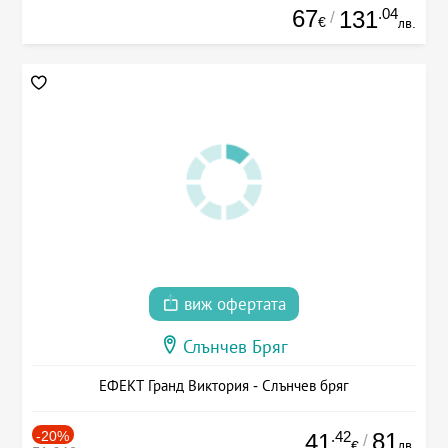
67
.04
131
/
€
лв.
виж офертата
Слънчев Бряг
ЕФЕКТ Гранд Виктория - Слънчев бряг
-20%
.42
81
41
/
лв.
€