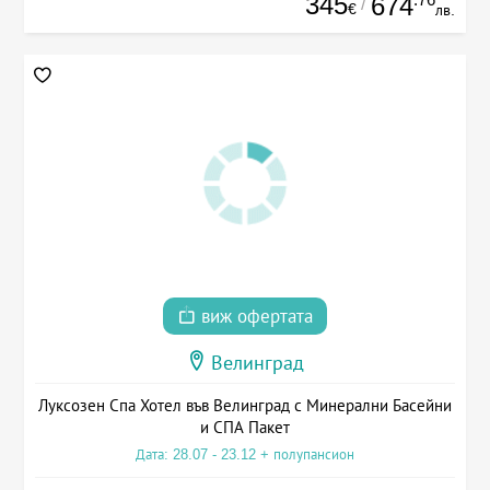
345
674
/
€
лв.
виж офертата
Велинград
Луксозен Спа Хотел във Велинград с Минерални Басейни
и СПА Пакет
Дата: 28.07 - 23.12 + полупансион