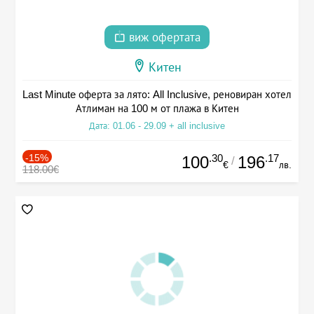
виж офертата
Китен
Last Minute оферта за лято: All Inclusive, реновиран хотел
Атлиман на 100 м от плажа в Китен
Дата: 01.06 - 29.09 + all inclusive
-15%
.30
.17
100
196
/
€
лв.
118.00€