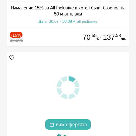
Намаление 15% за All Inclusive в хотел Съни, Созопол на
50 м от плажа
Дата: 30.07 - 30.09 + all inclusive
-15%
.55
.98
70
137
/
€
лв.
83.00€
виж офертата