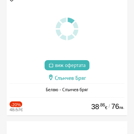
виж офертата
Слънчев Бряг
Белвю - Слънчев бряг
-20%
.86
76
38
/
лв.
€
48.57€