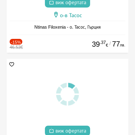
виж офертата
о-в Тасос
Ntinas Filoxenia - о. Тасос, Гърция
-15%
.37
77
39
/
лв.
€
46.53€
виж офертата