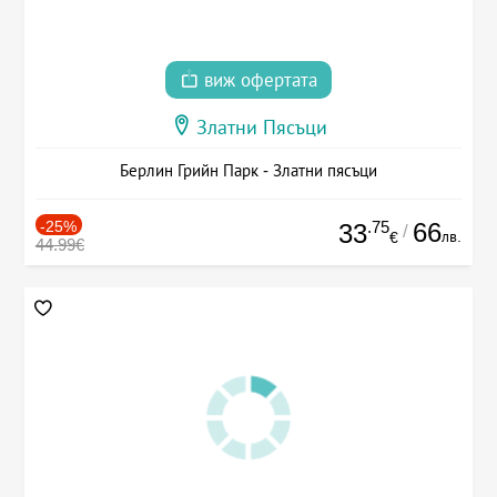
виж офертата
Златни Пясъци
Берлин Грийн Парк - Златни пясъци
-25%
.75
66
33
/
лв.
€
44.99€