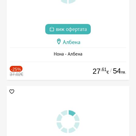
виж офертата
Албена
Нона - Албена
-25%
.61
54
27
/
лв.
€
37.02€