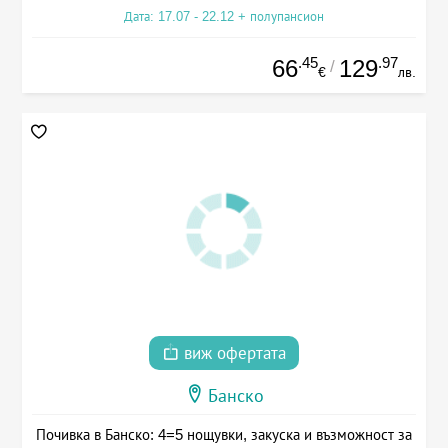
Дата: 17.07 - 22.12 + полупансион
.45
.97
66
129
/
€
лв.
виж офертата
Банско
Почивка в Банско: 4=5 нощувки, закуска и възможност за