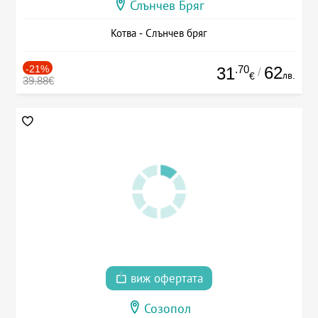
Слънчев Бряг
Котва - Слънчев бряг
-21%
.70
62
31
/
лв.
€
39.88€
виж офертата
Созопол