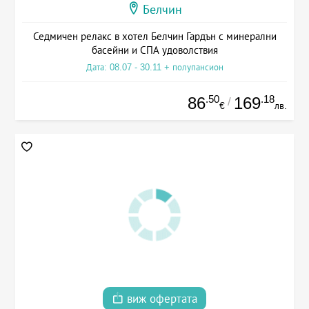
Белчин
Седмичен релакс в хотел Белчин Гардън с минерални
басейни и СПА удоволствия
Дата: 08.07 - 30.11 + полупансион
.50
.18
86
169
/
€
лв.
виж офертата