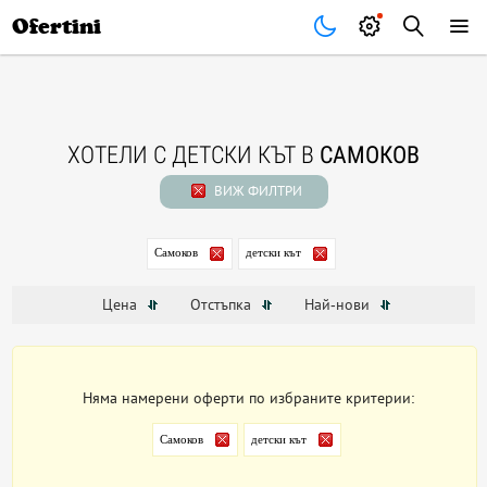
Почивки
Стоки
В града
Всички оферти
Ofertini
ХОТЕЛИ С ДЕТСКИ КЪТ В
САМОКОВ
ВИЖ ФИЛТРИ
Самоков
детски кът
Цена
Отстъпка
Най-нови
Няма намерени оферти по избраните критерии:
Самоков
детски кът