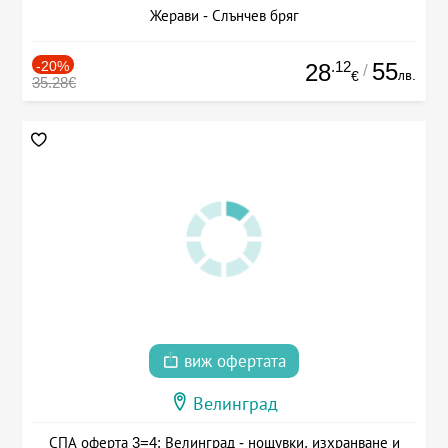
Жерави - Слънчев бряг
-20%
.12
55
28
/
лв.
€
35.28€
виж офертата
Велинград
СПА оферта 3=4: Велинград - нощувки, изхранване и