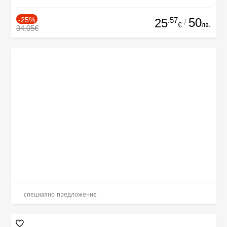
-25%
.57
50
25
/
лв.
€
34.05€
специално предложение