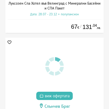
Луксозен Спа Хотел във Велинград с Минерални Басейни
и СПА Пакет
Дата: 28.07 - 23.12 + полупансион
67
.04
131
/
€
лв.
виж офертата
Слънчев Бряг