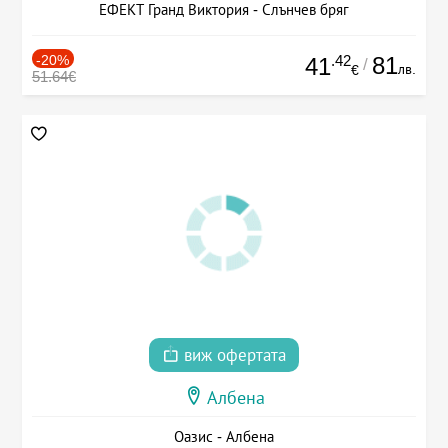
ЕФЕКТ Гранд Виктория - Слънчев бряг
-20%
.42
81
41
/
лв.
€
51.64€
виж офертата
Албена
Оазис - Албена