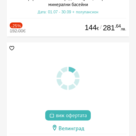
минерални басейни
Дата: 01.07 - 30.09 + полупансион
-25%
144
.64
281
/
€
лв.
192.00€
виж офертата
Велинград