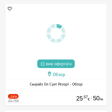
виж офертата
Обзор
Сънрайз Ол Суит Резорт - Обзор
-24%
.57
50
25
/
лв.
€
33.75€