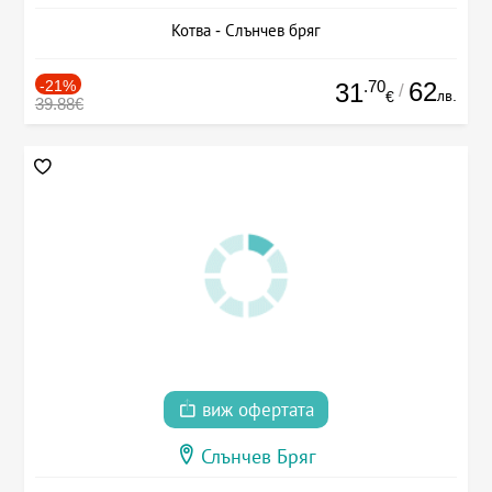
Котва - Слънчев бряг
-21%
.70
62
31
/
лв.
€
39.88€
виж офертата
Слънчев Бряг