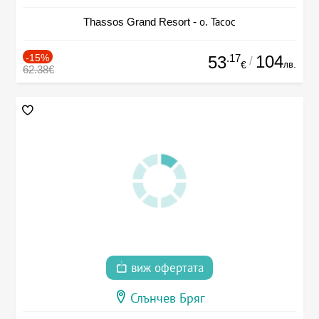
Thassos Grand Resort - о. Тасос
-15%
.17
104
53
/
лв.
€
62.38€
виж офертата
Слънчев Бряг