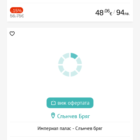
-15%
.06
94
48
/
лв.
€
56.75€
виж офертата
Слънчев Бряг
Империал палас - Слънчев бряг