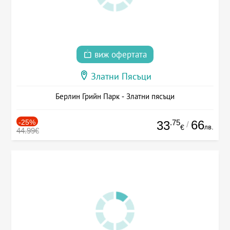
виж офертата
Златни Пясъци
Берлин Грийн Парк - Златни пясъци
-25%
.75
66
33
/
лв.
€
44.99€