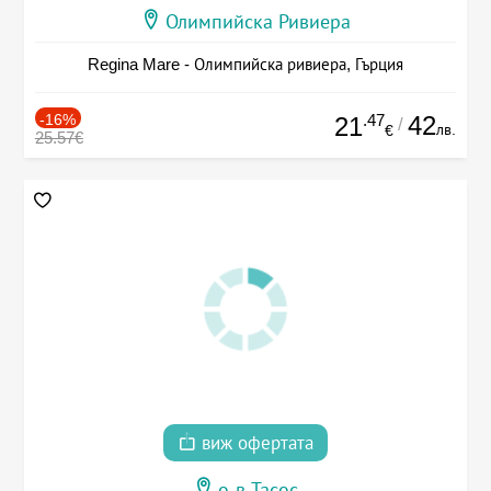
Олимпийска Ривиера
Regina Mare - Олимпийска ривиера, Гърция
-16%
.47
42
21
/
лв.
€
25.57€
виж офертата
о-в Тасос