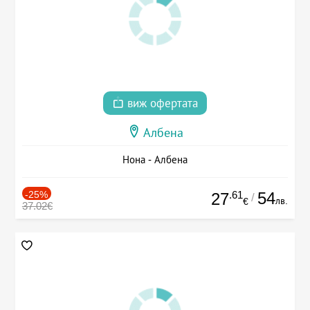
виж офертата
Албена
Нона - Албена
-25%
.61
54
27
/
лв.
€
37.02€