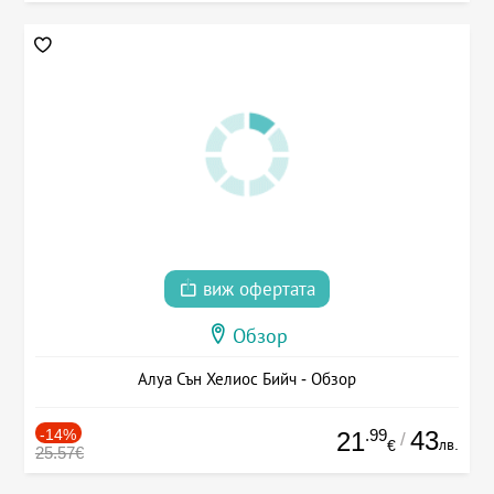
виж офертата
Обзор
Алуа Сън Хелиос Бийч - Обзор
-14%
.99
43
21
/
лв.
€
25.57€