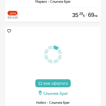
Марвел - Слънчев бряг
-30%
.28
69
35
/
лв.
€
50.11€
виж офертата
Слънчев Бряг
Нобел - Слънчев бряг