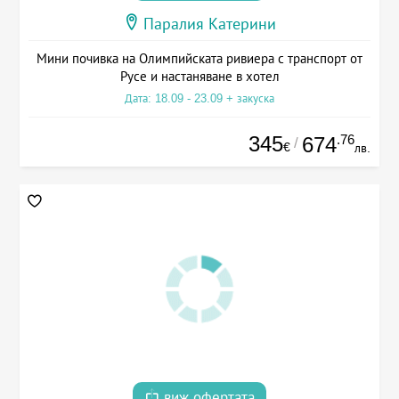
Паралия Катерини
Мини почивка на Олимпийската ривиера с транспорт от
Русе и настаняване в хотел
Дата: 18.09 - 23.09 + закуска
345
.76
674
/
€
лв.
виж офертата