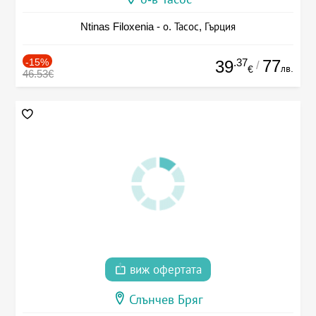
Ntinas Filoxenia - о. Тасос, Гърция
-15%
.37
77
39
/
лв.
€
46.53€
виж офертата
Слънчев Бряг