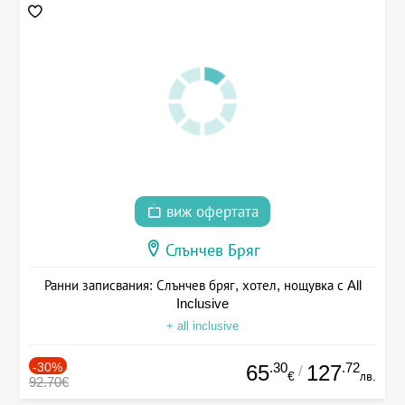
виж офертата
Слънчев Бряг
Ранни записвания: Слънчев бряг, хотел, нощувка с All
Inclusive
+ all inclusive
-30%
.30
.72
65
127
/
€
лв.
92.70€