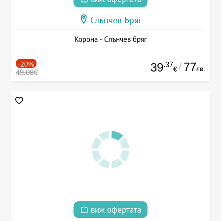
Слънчев Бряг
Корона - Слънчев бряг
-20%
.37
77
39
/
лв.
€
49.08€
виж офертата