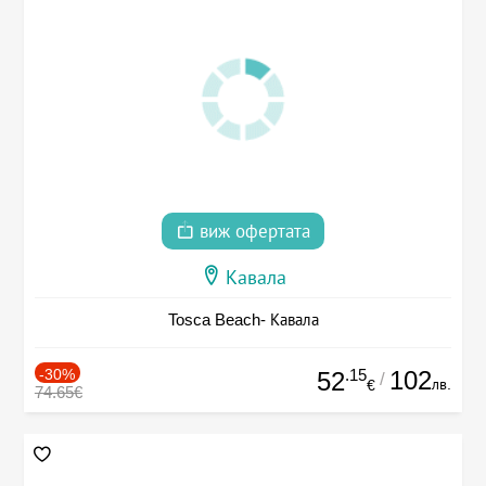
виж офертата
Кавала
Tosca Beach- Кавала
-30%
.15
102
52
/
лв.
€
74.65€