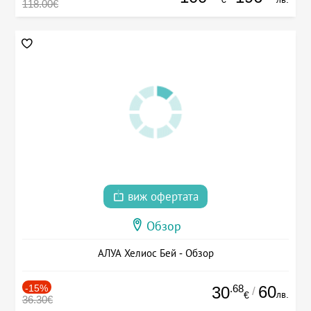
118.00€
виж офертата
Обзор
АЛУА Хелиос Бей - Обзор
-15%
.68
60
30
/
лв.
€
36.30€