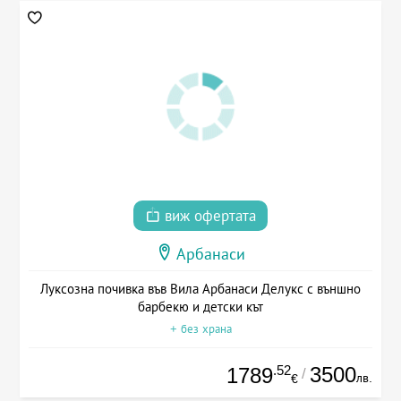
виж офертата
Арбанаси
Луксозна почивка във Вила Арбанаси Делукс с външно
барбекю и детски кът
+ без храна
.52
3500
1789
/
лв.
€