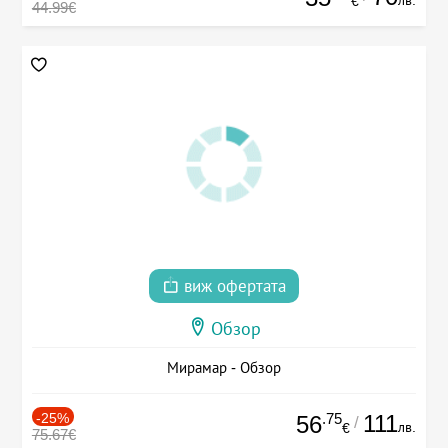
лв.
€
44.99€
виж офертата
Обзор
Мирамар - Обзор
-25%
.75
111
56
/
лв.
€
75.67€