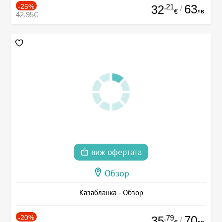
-25%
.21
63
32
/
лв.
€
42.95€
виж офертата
Обзор
Казабланка - Обзор
-20%
.79
70
35
/