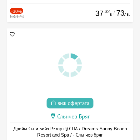
-30%
.32
73
37
/
лв.
€
53.17€
виж офертата
Слънчев Бряг
Дрийм Съни Бийч Резорт § СПА / Dreams Sunny Beach
Resort and Spa / - Слънчев бряг