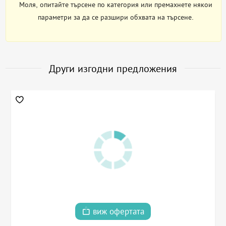
Моля, опитайте търсене по категория или премахнете някои
параметри за да се разшири обхвата на търсене.
Други изгодни предложения
виж офертата