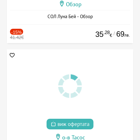
Обзор
СОЛ Луна Бей - Обзор
-15%
.28
69
35
/
лв.
€
41.42€
виж офертата
о-в Тасос