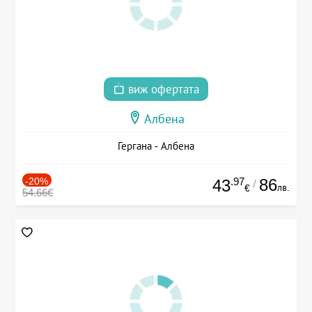
виж офертата
Албена
Гергана - Албена
-20%
.97
86
43
/
лв.
€
54.66€