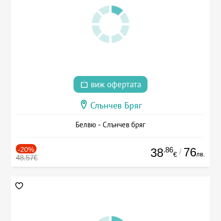
виж офертата
Слънчев Бряг
Белвю - Слънчев бряг
-20%
.86
76
38
/
лв.
€
48.57€