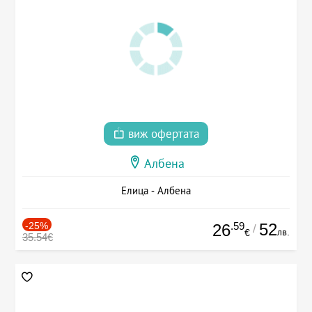
виж офертата
Албена
Елица - Албена
-25%
.59
52
26
/
лв.
€
35.54€