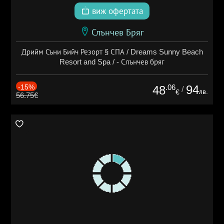
виж офертата
Слънчев Бряг
Дрийм Съни Бийч Резорт § СПА / Dreams Sunny Beach
Resort and Spa / - Слънчев бряг
-15%
.06
94
48
/
лв.
€
56.75€