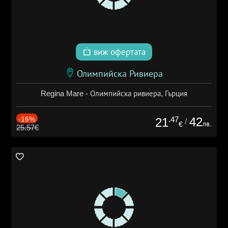
виж офертата
Олимпийска Ривиера
Regina Mare - Олимпийска ривиера, Гърция
-16%
.47
42
21
/
лв.
€
25.57€