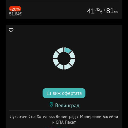
-20%
.42
81
41
/
лв.
€
51.64€
виж офертата
Велинград
Луксозен Спа Хотел във Велинград с Минерални Басейни
и СПА Пакет