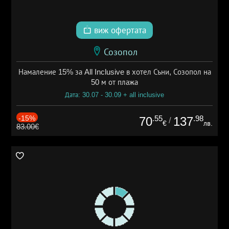
виж офертата
Созопол
Намаление 15% за All Inclusive в хотел Съни, Созопол на
50 м от плажа
Дата: 30.07 - 30.09 + all inclusive
-15%
.55
.98
70
137
/
€
лв.
83.00€