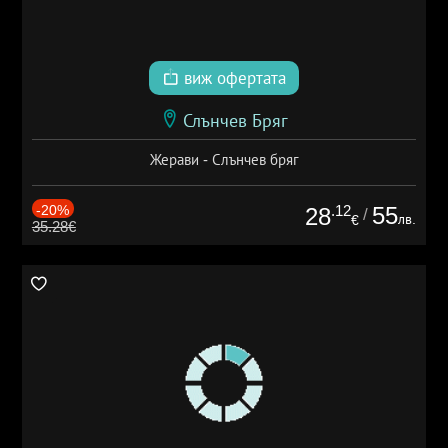
виж офертата
Слънчев Бряг
Жерави - Слънчев бряг
-20%
.12
55
28
/
лв.
€
35.28€