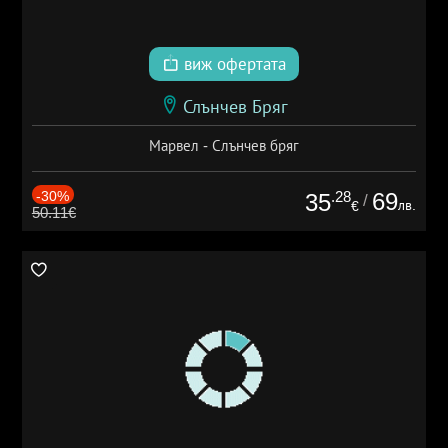
виж офертата
Слънчев Бряг
Марвел - Слънчев бряг
-30%
.28
69
35
/
лв.
€
50.11€