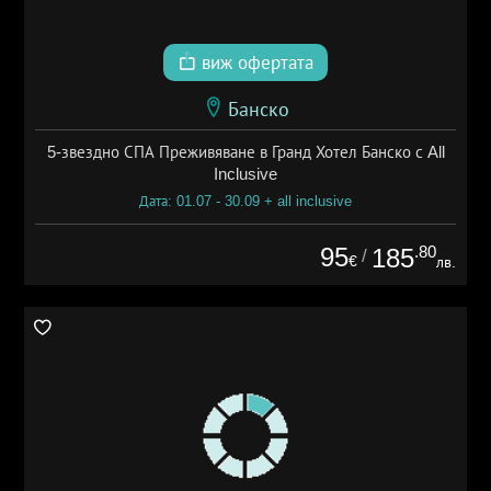
виж офертата
Банско
5-звездно СПА Преживяване в Гранд Хотел Банско с All
Inclusive
Дата: 01.07 - 30.09 + all inclusive
95
.80
185
/
€
лв.