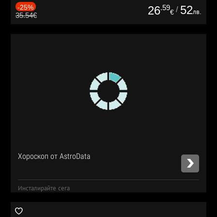
-25%
.59
52
26
/
лв.
€
35.54€
Хороскоп от AstroData
Инсталирайте сега