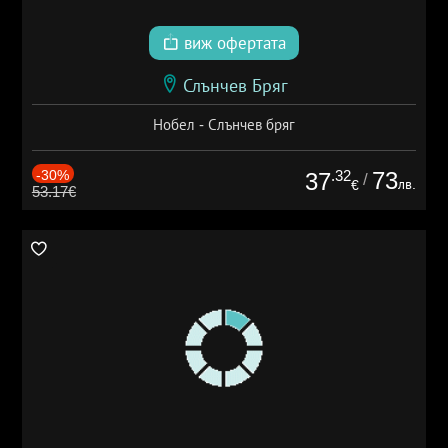
виж офертата
Слънчев Бряг
Нобел - Слънчев бряг
-30%
.32
73
37
/
лв.
€
53.17€