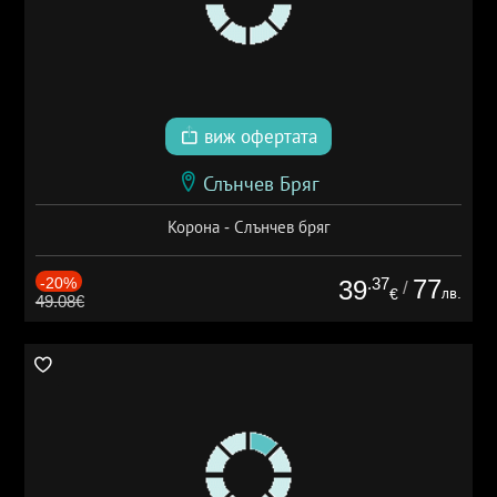
виж офертата
Слънчев Бряг
Корона - Слънчев бряг
-20%
.37
77
39
/
лв.
€
49.08€