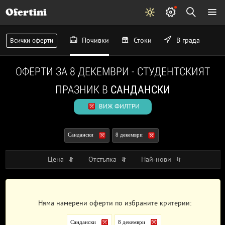
Ofertini
Почивки
Стоки
В града
Всички оферти
ОФЕРТИ ЗА 8 ДЕКЕМВРИ - СТУДЕНТСКИЯТ
ПРАЗНИК В
САНДАНСКИ
ВИЖ ФИЛТРИ
Сандански
8 декември
Цена
Отстъпка
Най-нови
Няма намерени оферти по избраните критерии:
Сандански
8 декември