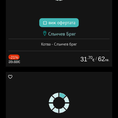
виж офертата
Слънчев Бряг
Котва - Слънчев бряг
-21%
.70
62
31
/
лв.
€
39.88€