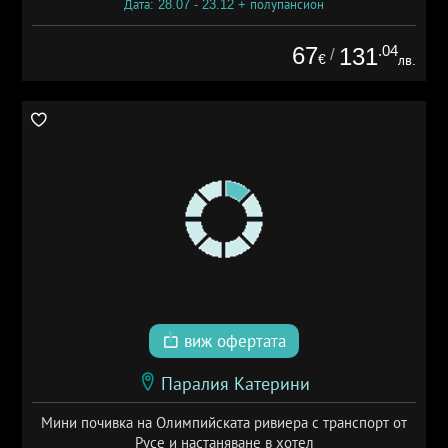
Дата: 28.07 - 23.12 + полупансион
67
.04
131
/
€
лв.
виж офертата
Паралия Катерини
Мини почивка на Олимпийската ривиера с транспорт от
Русе и настаняване в хотел