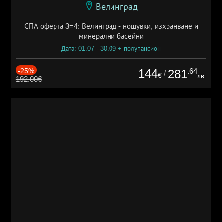
Велинград
СПА оферта 3=4: Велинград - нощувки, изхранване и
минерални басейни
Дата: 01.07 - 30.09 + полупансион
-25%
144
.64
281
/
€
лв.
192.00€