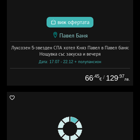
виж офертата
Павел Баня
Луксозен 5-звезден СПА хотел Княз Павел в Павел баня:
Нощувка със закуска и вечеря
Дата: 17.07 - 22.12 + полупансион
.45
.97
66
129
/
€
лв.