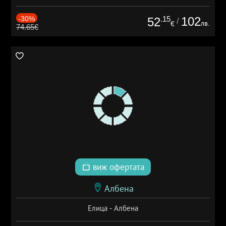
-30%
.15
102
52
/
лв.
€
74.65€
виж офертата
Албена
Елица - Албена