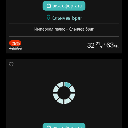
виж офертата
Слънчев Бряг
Империал палас - Слънчев бряг
-25%
.21
63
32
/
лв.
€
42.95€
виж офертата