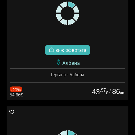
виж офертата
Албена
Гергана - Албена
-20%
.97
86
43
/
лв.
€
54.66€