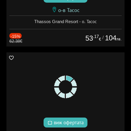
о-в Тасос
Thassos Grand Resort - о. Тасос
-15%
.17
104
53
/
лв.
€
62.38€
виж офертата