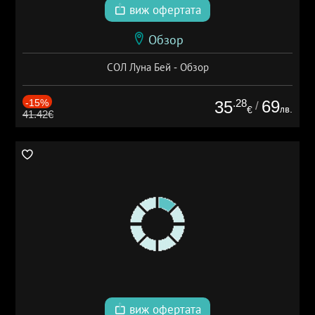
виж офертата
Обзор
СОЛ Луна Бей - Обзор
-15%
.28
69
35
/
лв.
€
41.42€
виж офертата