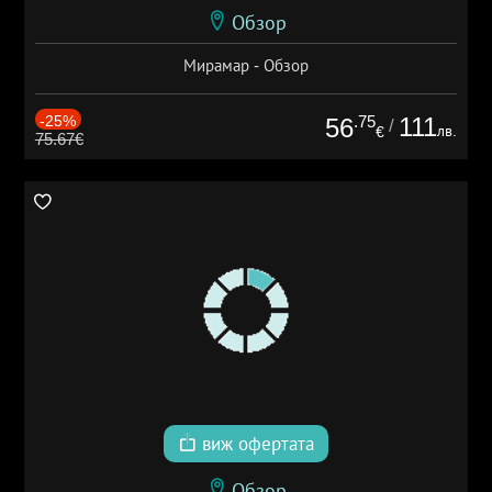
Обзор
Мирамар - Обзор
-25%
.75
111
56
/
лв.
€
75.67€
виж офертата
Обзор