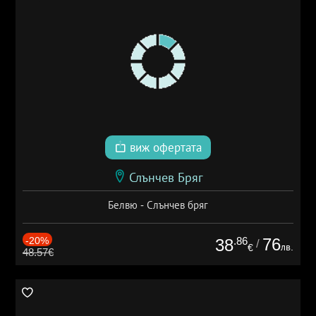
виж офертата
Слънчев Бряг
Белвю - Слънчев бряг
-20%
.86
76
38
/
лв.
€
48.57€