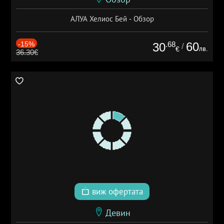
АЛУА Хелиос Бей - Обзор
-15%
.68
60
30
/
лв.
€
36.30€
виж офертата
Девин