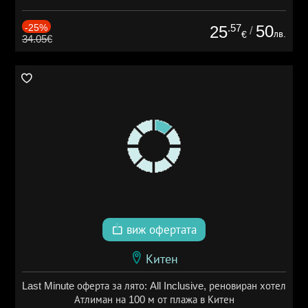
-25%
.57
50
25
/
лв.
€
34.05€
виж офертата
Китен
Last Minute оферта за лято: All Inclusive, реновиран хотел
Атлиман на 100 м от плажа в Китен