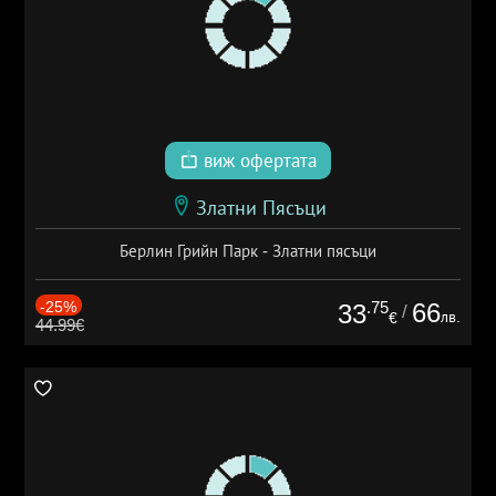
виж офертата
Златни Пясъци
Берлин Грийн Парк - Златни пясъци
-25%
.75
66
33
/
лв.
€
44.99€