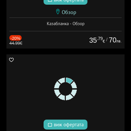
Обзор
Казабланка - Обзор
-20%
.79
70
35
/
лв.
€
44.99€
виж офертата