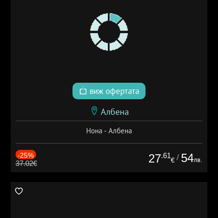
виж офертата
Албена
Нона - Албена
-25%
.61
54
27
/
лв.
€
37.02€