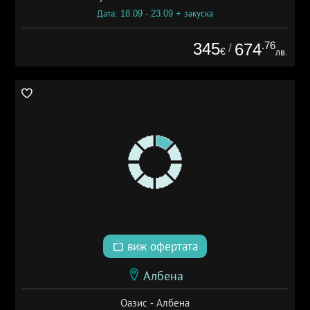
Дата: 18.09 - 23.09 + закуска
345
.76
674
/
€
лв.
виж офертата
Албена
Оазис - Албена