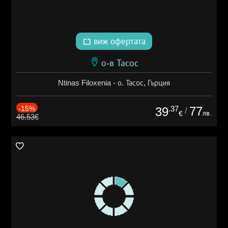
виж офертата
о-в Тасос
Ntinas Filoxenia - о. Тасос, Гърция
-15%
.37
77
39
/
лв.
€
46.53€