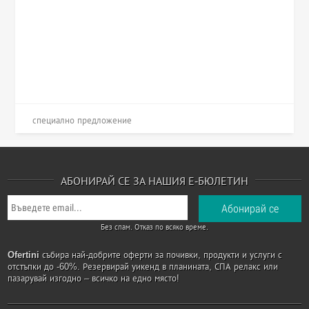
специално предложение
АБОНИРАЙ СЕ ЗА НАШИЯ Е-БЮЛЕТИН
Без спам. Отказ по всяко време.
Ofertini
събира най-добрите оферти за почивки, продукти и услуги с
отстъпки до -60%. Резервирай уикенд в планината, СПА релакс или
пазарувай изгодно – всичко на едно място!