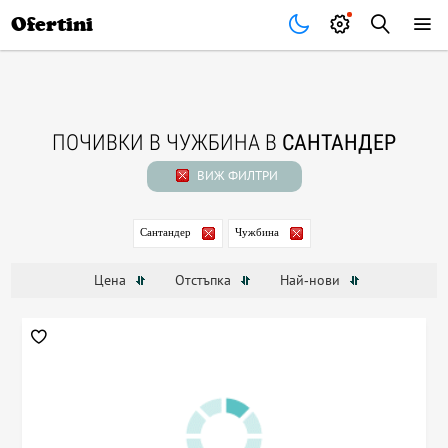
Почивки
Стоки
В града
Всички оферти
Ofertini
ПОЧИВКИ В ЧУЖБИНА В
САНТАНДЕР
ВИЖ ФИЛТРИ
Сантандер
Чужбина
Цена
Отстъпка
Най-нови