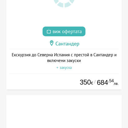
виж офертата
Сантандер
Екскурзия до Северна Испания с престой в Сантандер и
включени закуски
+ закуска
350
.54
684
/
€
лв.