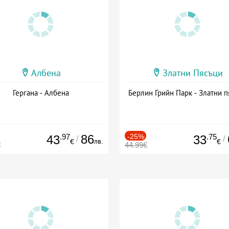
Албена
Златни Пясъци
Гергана - Албена
Берлин Грийн Парк - Златни п
.97
86
-25%
.75
43
33
/
/
лв.
€
€
€
44.99€