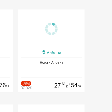
Албена
Нона - Албена
76
-25%
.61
54
27
/
лв.
лв.
€
37.02€