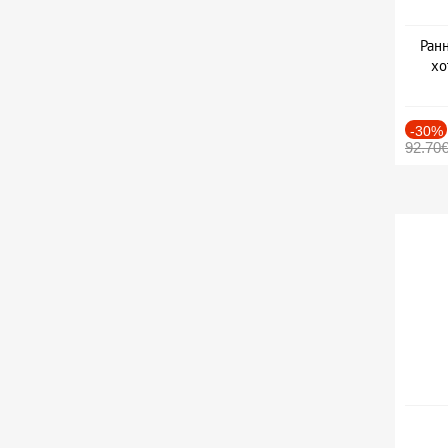
Ранн
хо
-30%
92.70