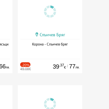
Слънчев Бряг
ясъци
Корона - Слънчев бряг
66
-20%
.37
77
39
/
лв.
лв.
€
49.08€