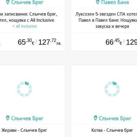
Слънчев Бряг
Павел Баня
и записвания: Слънчев бряг,
Луксозен 5-звезден СПА хоте
тел, нощувка с All Inclusive
Павел в Павел баня: Нощувка
закуска и вечеря
+ all inclusive
Дата: 17.07 - 22.12 + полупан
.30
.72
.45
65
127
66
12
/
/
€
лв.
€
€
Слънчев Бряг
Слънчев Бряг
Жерави - Слънчев бряг
Котва - Слънчев бряг