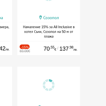
ра
Созопол
виера,
Намаление 15% за All Inclusive в
хотел Съни, Созопол на 50 м от
плажа
Дата: 30.07 - 30.09 + all inclusive
42
-15%
.55
.98
70
137
/
лв.
€
лв.
83.00€