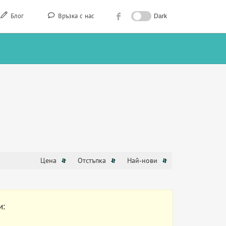
Блог
Връзка с нас
Dark
Цена
Отстъпка
Най-нови
и: