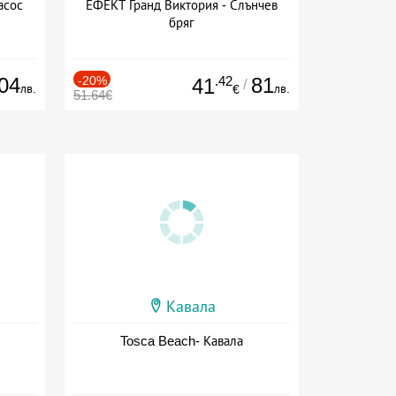
асос
ЕФЕКТ Гранд Виктория - Слънчев
бряг
04
-20%
.42
81
41
/
лв.
лв.
€
51.64€
Кавала
Tosca Beach- Кавала