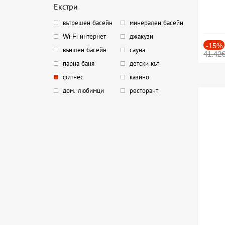
Екстри
вътрешен басейн
минерален басейн
Wi-Fi интернет
джакузи
-15%
външен басейн
сауна
41.42
парна баня
детски кът
фитнес
казино
дом. любимци
ресторант