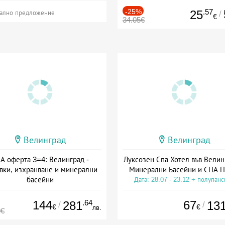
-25%
.57
25
/
ално предложение
€
34.05€
Велинград
Велинград
А оферта 3=4: Велинград -
Луксозен Спа Хотел във Велин
вки, изхранване и минерални
Минерални Басейни и СПА П
басейни
Дата: 28.07 - 23.12 + полупан
а: 01.07 - 30.09 + полупансион
144
.64
67
281
13
/
/
€
€
лв.
0€