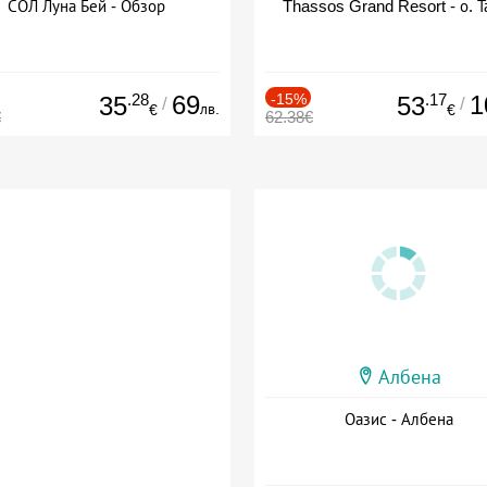
СОЛ Луна Бей - Обзор
Thassos Grand Resort - о. Т
.28
69
-15%
.17
1
35
53
/
/
лв.
€
€
€
62.38€
Албена
Оазис - Албена