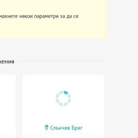
махнете някои параметри за да се
жения
Слънчев Бряг