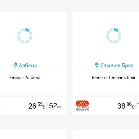
Албена
Слънчев Бряг
Елица - Албена
Белвю - Слънчев бряг
.59
52
-20%
.86
26
38
/
/
лв.
€
€
€
48.57€