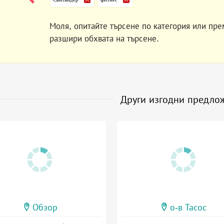
Моля, опитайте търсене по категория или пре
разшири обхвата на търсене.
Други изгодни предло
Обзор
о-в Тасос