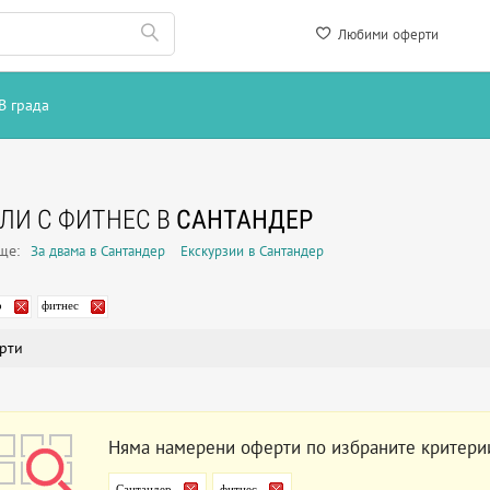
Любими оферти
В града
ЛИ С ФИТНЕС В
САНТАНДЕР
още:
За двама в Сантандер
Екскурзии в Сантандер
р
фитнес
рти
Няма намерени оферти по избраните критери
Сантандер
фитнес