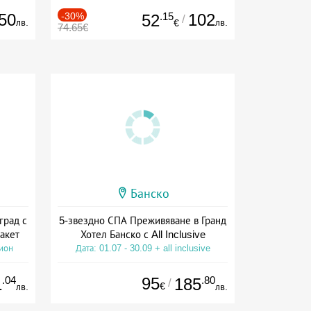
50
-30%
.15
102
52
/
лв.
лв.
€
74.65€
Банско
град с
5-звездно СПА Преживяване в Гранд
акет
Хотел Банско с All Inclusive
сион
Дата: 01.07 - 30.09 + all inclusive
.04
95
.80
1
185
/
€
лв.
лв.