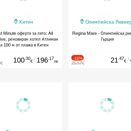
Китен
Олимпийска Ривие
t Minute оферта за лято: All
Regina Mare - Олимпийска ри
sive, реновиран хотел Атлиман
Гърция
а 100 м от плажа в Китен
а: 01.06 - 29.09 + all inclusive
.30
.17
-16%
.47
100
196
21
/
/
€
лв.
€
0€
25.57€