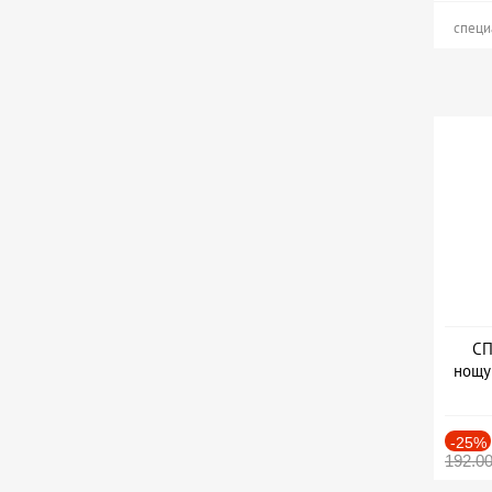
специ
СП
нощу
Дат
-25%
192.0