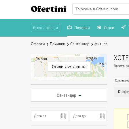
Ofertini
Почивки
Стоки
Всички оферти
Оферти
Почивки
Сантандер
фитнес
❯
❯
❯
ХОТЕ
Вижте 
Отиди към картата
Сантанде
0 офе
Сантандер