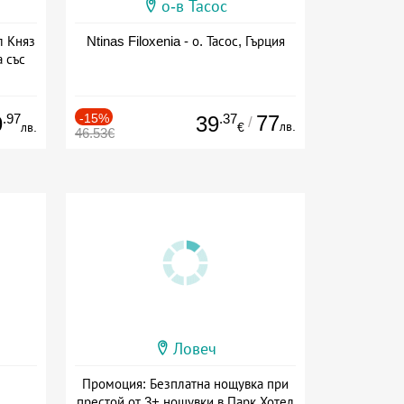
о-в Тасос
л Княз
Ntinas Filoxenia - о. Тасос, Гърция
 със
сион
.97
-15%
.37
77
9
39
/
лв.
лв.
€
46.53€
Ловеч
Промоция: Безплатна нощувка при
престой от 3+ нощувки в Парк Хотел