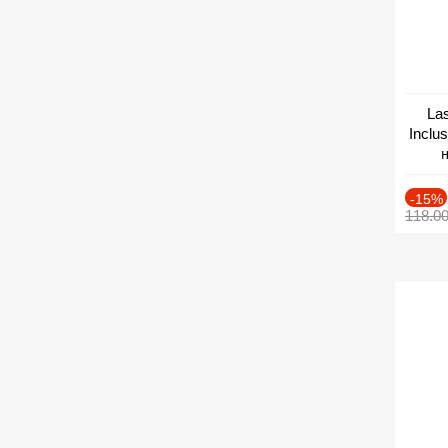
Las
Inclu
н
Дат
-15%
118.0