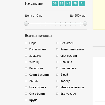
Изхранване
OB
BB
HB
FB
AI
Цена от 0 лв
До 300+ лв
Всички почивки
Море
Великден
Първа линия
Ранни записвания
За двама
СПА оферти
Уикенд
Планина
Екскурзии
Last minute
Свети Валентин
1 май
24 май
Коледа
Нова година
Майски празници
Ски оферти
Екотуризъм
Круиз