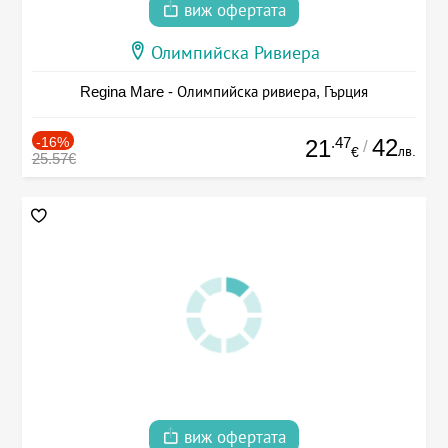
виж офертата
Олимпийска Ривиера
Regina Mare - Олимпийска ривиера, Гърция
-16%
.47
42
21
/
лв.
€
25.57€
виж офертата