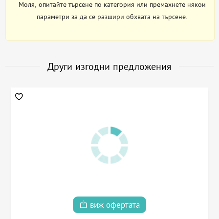
Моля, опитайте търсене по категория или премахнете някои
параметри за да се разшири обхвата на търсене.
Други изгодни предложения
виж офертата