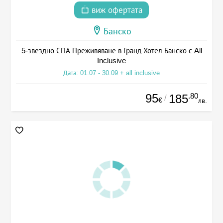
виж офертата
Банско
5-звездно СПА Преживяване в Гранд Хотел Банско с All
Inclusive
Дата: 01.07 - 30.09 + all inclusive
95
.80
185
/
€
лв.