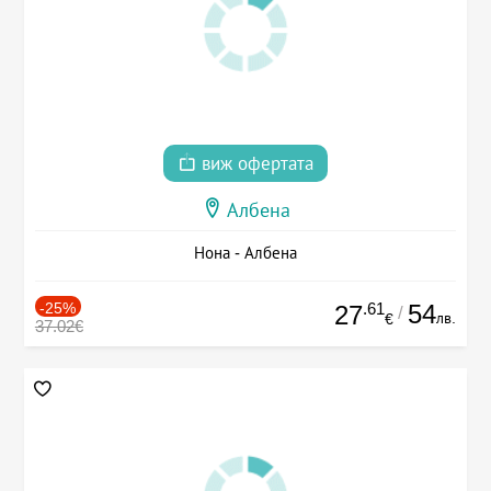
виж офертата
Албена
Нона - Албена
-25%
.61
54
27
/
лв.
€
37.02€