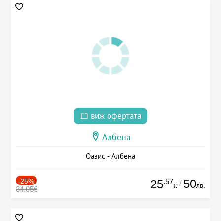
виж офертата
Албена
Оазис - Албена
-25%
.57
50
25
/
лв.
€
34.05€