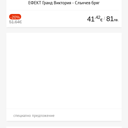
ЕФЕКТ Гранд Виктория - Слънчев бряг
-20%
.42
81
41
/
лв.
€
51.64€
специално предложение