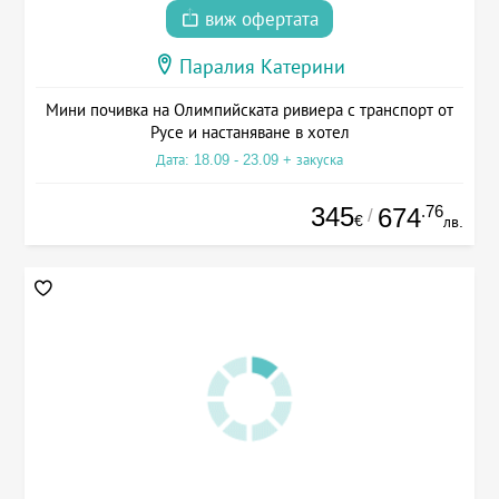
виж офертата
Паралия Катерини
Мини почивка на Олимпийската ривиера с транспорт от
Русе и настаняване в хотел
Дата: 18.09 - 23.09 + закуска
345
.76
674
/
€
лв.