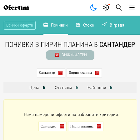
Ofertini
Почивки
Стоки
В града
Всички оферти
ПОЧИВКИ В ПИРИН ПЛАНИНА В
САНТАНДЕР
ВИЖ ФИЛТРИ
Сантандер
Пирин планина
Цена
Отстъпка
Най-нови
Няма намерени оферти по избраните критерии:
Сантандер
Пирин планина