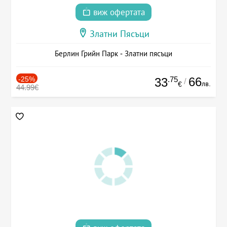
виж офертата
Златни Пясъци
Берлин Грийн Парк - Златни пясъци
-25%
.75
66
33
/
лв.
€
44.99€