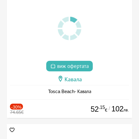
виж офертата
Кавала
Tosca Beach- Кавала
-30%
.15
102
52
/
лв.
€
74.65€