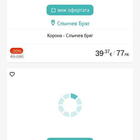
виж офертата
Слънчев Бряг
Корона - Слънчев бряг
-20%
.37
77
39
/
лв.
€
49.08€