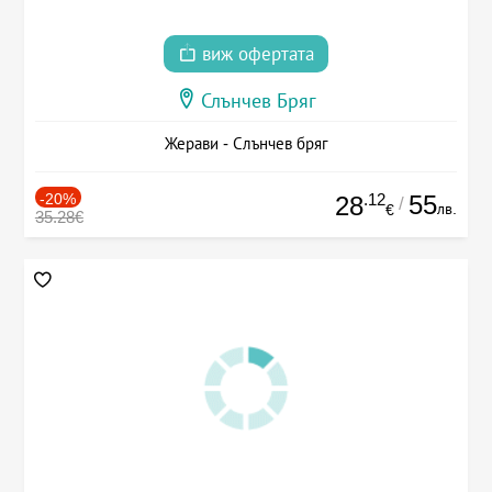
виж офертата
Слънчев Бряг
Жерави - Слънчев бряг
-20%
.12
55
28
/
лв.
€
35.28€