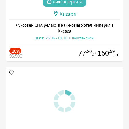
виж офертата
Хисаря
Луксозен СПА релакс в най-новия хотел Империя в
Хисаря
Дата: 25.06 - 01.10 + полупансион
-20%
.20
.99
77
150
/
€
лв.
96.50€