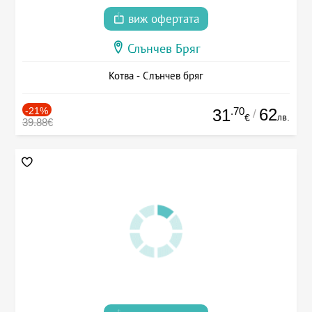
виж офертата
Слънчев Бряг
Котва - Слънчев бряг
-21%
.70
62
31
/
лв.
€
39.88€