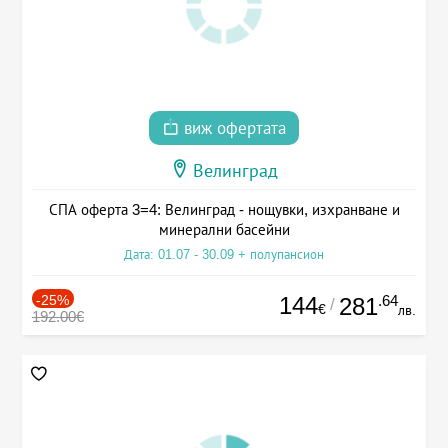
виж офертата
Велинград
СПА оферта 3=4: Велинград - нощувки, изхранване и
минерални басейни
Дата: 01.07 - 30.09 + полупансион
-25%
144
.64
281
/
€
лв.
192.00€