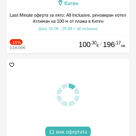
Китен
Last Minute оферта за лято: All Inclusive, реновиран хотел
Атлиман на 100 м от плажа в Китен
Дата: 01.06 - 29.09 + all inclusive
-15%
.30
.17
100
196
/
€
лв.
118.00€
виж офертата