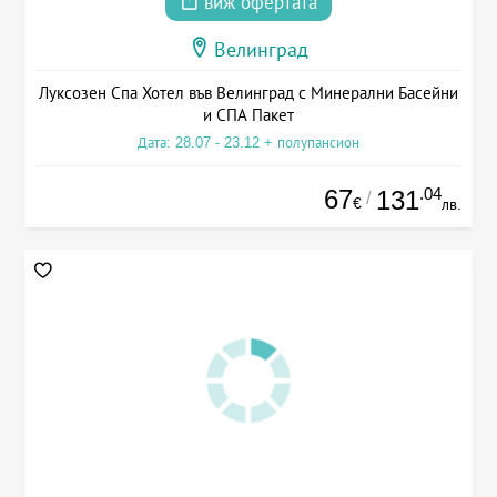
виж офертата
Велинград
Луксозен Спа Хотел във Велинград с Минерални Басейни
и СПА Пакет
Дата: 28.07 - 23.12 + полупансион
67
.04
131
/
€
лв.