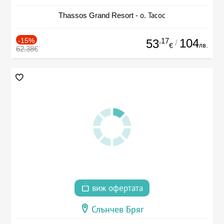
Thassos Grand Resort - о. Тасос
-15%
.17
104
53
/
лв.
€
62.38€
виж офертата
Слънчев Бряг