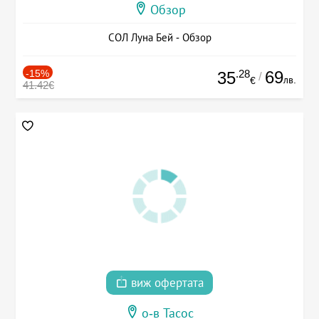
Обзор
СОЛ Луна Бей - Обзор
-15%
.28
69
35
/
лв.
€
41.42€
виж офертата
о-в Тасос