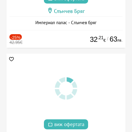
Слънчев Бряг
Империал палас - Слънчев бряг
-25%
.21
63
32
/
лв.
€
42.95€
виж офертата