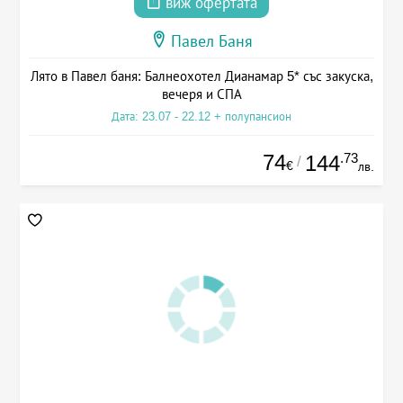
виж офертата
Павел Баня
Лято в Павел баня: Балнеохотел Дианамар 5* със закуска,
вечеря и СПА
Дата: 23.07 - 22.12 + полупансион
74
.73
144
/
€
лв.