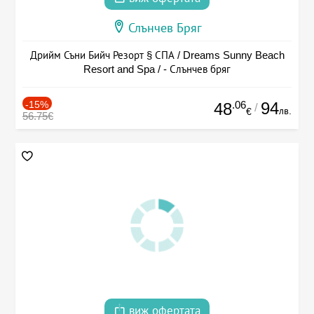
Слънчев Бряг
Дрийм Съни Бийч Резорт § СПА / Dreams Sunny Beach
Resort and Spa / - Слънчев бряг
-15%
.06
94
48
/
лв.
€
56.75€
виж офертата