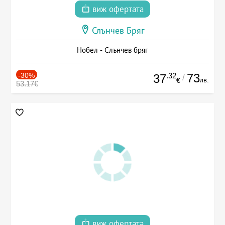
виж офертата
Слънчев Бряг
Нобел - Слънчев бряг
-30%
.32
73
37
/
лв.
€
53.17€
виж офертата