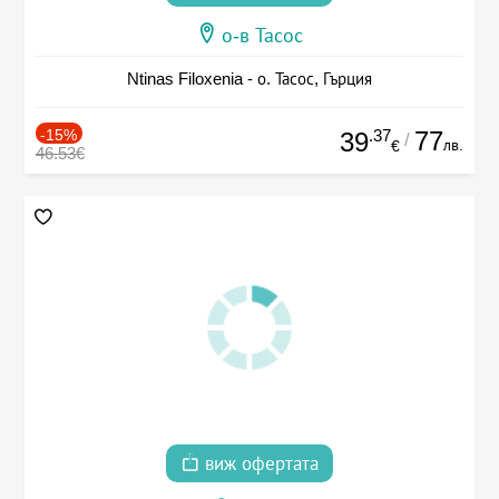
о-в Тасос
Ntinas Filoxenia - о. Тасос, Гърция
-15%
.37
77
39
/
лв.
€
46.53€
виж офертата