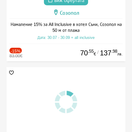
виж офертата
Созопол
Намаление 15% за All Inclusive в хотел Съни, Созопол на
50 м от плажа
Дата: 30.07 - 30.09 + all inclusive
-15%
.55
.98
70
137
/
€
лв.
83.00€