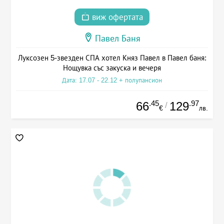
виж офертата
Павел Баня
Луксозен 5-звезден СПА хотел Княз Павел в Павел баня:
Нощувка със закуска и вечеря
Дата: 17.07 - 22.12 + полупансион
.45
.97
66
129
/
€
лв.