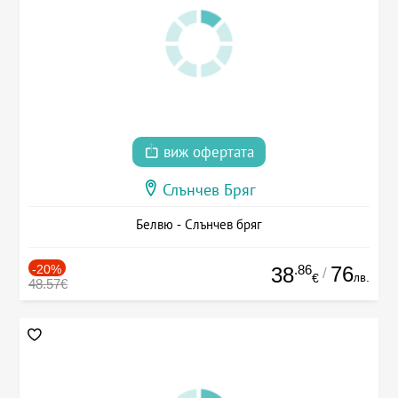
виж офертата
Слънчев Бряг
Белвю - Слънчев бряг
-20%
.86
76
38
/
лв.
€
48.57€