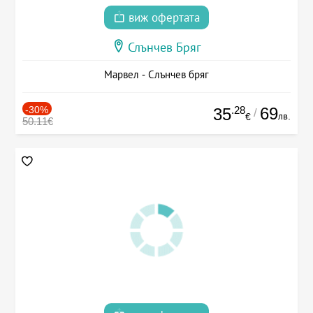
виж офертата
Слънчев Бряг
Марвел - Слънчев бряг
-30%
.28
69
35
/
лв.
€
50.11€