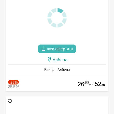
виж офертата
Албена
Елица - Албена
-25%
.59
52
26
/
лв.
€
35.54€