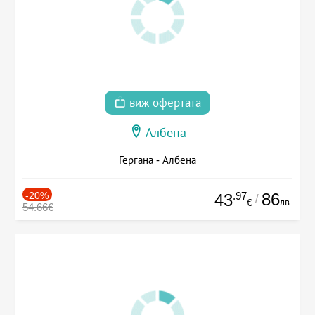
виж офертата
Албена
Гергана - Албена
-20%
.97
86
43
/
лв.
€
54.66€