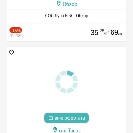
Обзор
СОЛ Луна Бей - Обзор
-15%
.28
69
35
/
лв.
€
41.42€
виж офертата
о-в Тасос