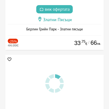
виж офертата
Златни Пясъци
Берлин Грийн Парк - Златни пясъци
-25%
.75
66
33
/
лв.
€
44.99€