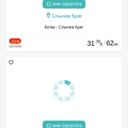
виж офертата
Слънчев Бряг
Котва - Слънчев бряг
-21%
.70
62
31
/
лв.
€
39.88€
виж офертата