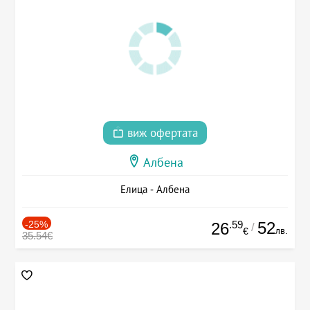
виж офертата
Албена
Елица - Албена
-25%
.59
52
26
/
лв.
€
35.54€