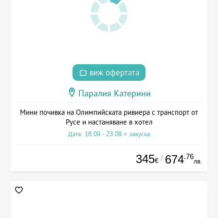
виж офертата
Паралия Катерини
Мини почивка на Олимпийската ривиера с транспорт от
Русе и настаняване в хотел
Дата: 18.09 - 23.09 + закуска
345
.76
674
/
€
лв.