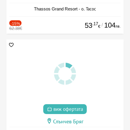
Thassos Grand Resort - о. Тасос
-15%
.17
104
53
/
лв.
€
62.38€
виж офертата
Слънчев Бряг