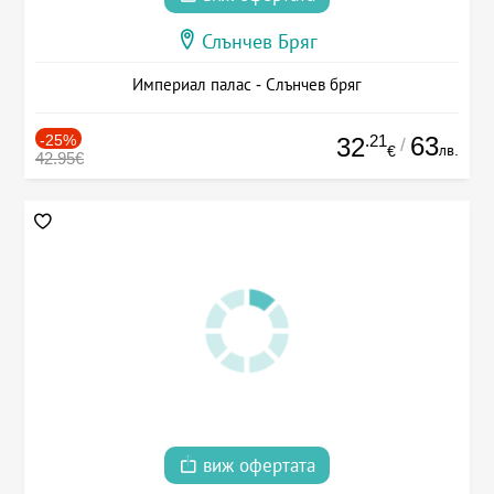
Слънчев Бряг
Империал палас - Слънчев бряг
-25%
.21
63
32
/
лв.
€
42.95€
виж офертата