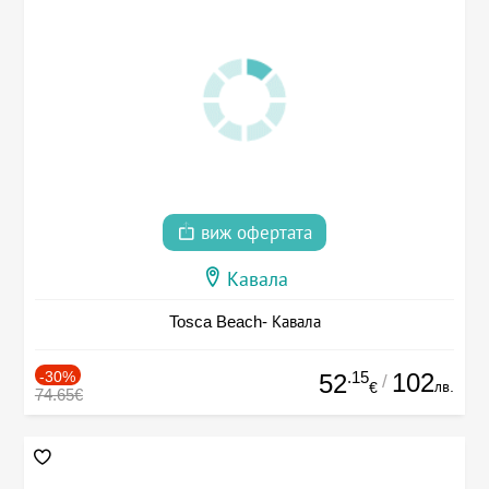
виж офертата
Кавала
Tosca Beach- Кавала
-30%
.15
102
52
/
лв.
€
74.65€