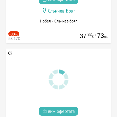
Слънчев Бряг
Нобел - Слънчев бряг
-30%
.32
73
37
/
лв.
€
53.17€
виж офертата