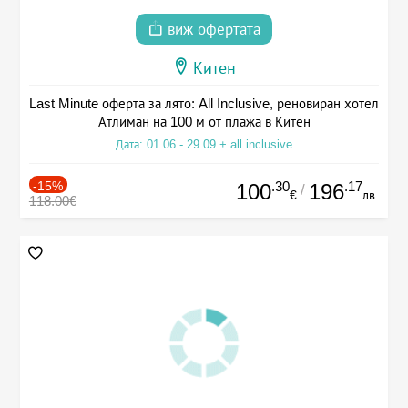
виж офертата
Китен
Last Minute оферта за лято: All Inclusive, реновиран хотел
Атлиман на 100 м от плажа в Китен
Дата: 01.06 - 29.09 + all inclusive
-15%
.30
.17
100
196
/
€
лв.
118.00€