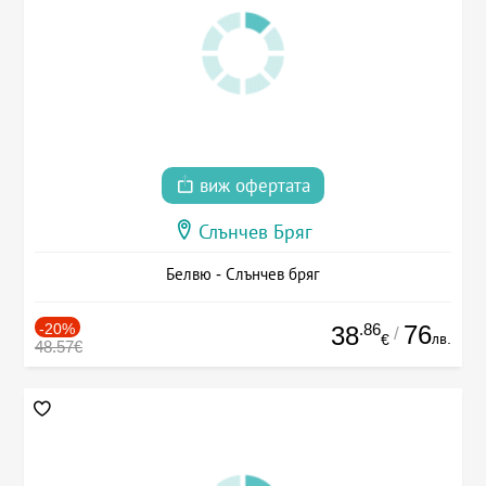
виж офертата
Слънчев Бряг
Белвю - Слънчев бряг
-20%
.86
76
38
/
лв.
€
48.57€