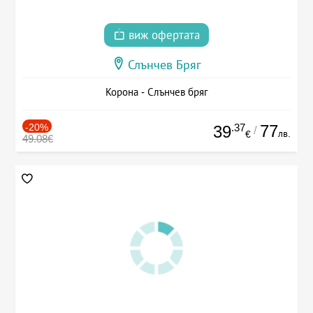
виж офертата
Слънчев Бряг
Корона - Слънчев бряг
-20%
.37
77
39
/
лв.
€
49.08€