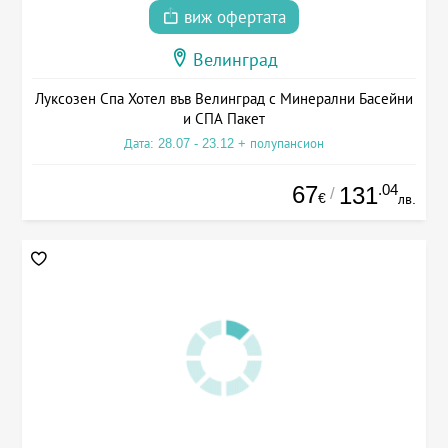
виж офертата
Велинград
Луксозен Спа Хотел във Велинград с Минерални Басейни
и СПА Пакет
Дата: 28.07 - 23.12 + полупансион
67
.04
131
/
€
лв.