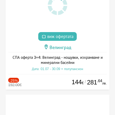
виж офертата
Велинград
СПА оферта 3=4: Велинград - нощувки, изхранване и
минерални басейни
Дата: 01.07 - 30.09 + полупансион
-25%
144
.64
281
/
€
лв.
192.00€