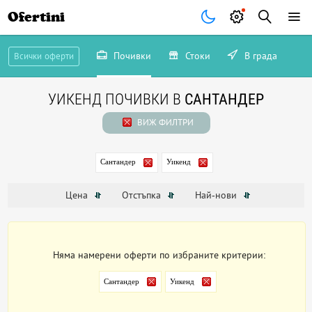
Ofertini
Почивки
Стоки
В града
Всички оферти
УИКЕНД ПОЧИВКИ В
САНТАНДЕР
ВИЖ ФИЛТРИ
Сантандер
Уикенд
Цена
Отстъпка
Най-нови
Няма намерени оферти по избраните критерии:
Сантандер
Уикенд