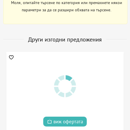
Моля, опитайте търсене по категория или премахнете някои
параметри за да се разшири обхвата на търсене.
Други изгодни предложения
виж офертата