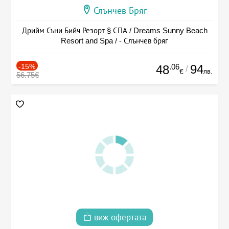
Слънчев Бряг
Дрийм Съни Бийч Резорт § СПА / Dreams Sunny Beach
Resort and Spa / - Слънчев бряг
-15%
.06
94
48
/
лв.
€
56.75€
виж офертата