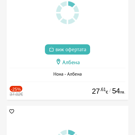
виж офертата
Албена
Нона - Албена
-25%
.61
54
27
/
лв.
€
37.02€