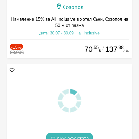
Созопол
Намаление 15% за All Inclusive в хотел Съни, Созопол на
50 м от плажа
Дата: 30.07 - 30.09 + all inclusive
-15%
.55
.98
70
137
/
€
лв.
83.00€
виж офертата