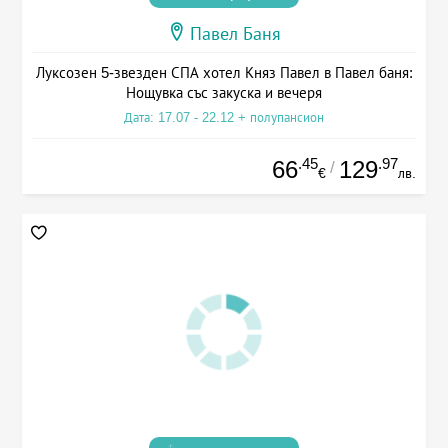
Павел Баня
Луксозен 5-звезден СПА хотел Княз Павел в Павел баня:
Нощувка със закуска и вечеря
Дата: 17.07 - 22.12 + полупансион
.45
.97
66
129
/
€
лв.