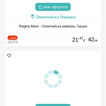
виж офертата
Олимпийска Ривиера
Regina Mare - Олимпийска ривиера, Гърция
-16%
.47
42
21
/
лв.
€
25.57€