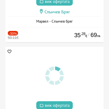
виж офертата
Слънчев Бряг
Марвел - Слънчев бряг
-30%
.28
69
35
/
лв.
€
50.11€
виж офертата