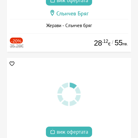
виж офертата
Слънчев Бряг
Жерави - Слънчев бряг
-20%
.12
55
28
/
лв.
€
35.28€
виж офертата