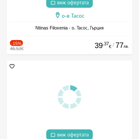
виж офертата
о-в Тасос
Ntinas Filoxenia - о. Тасос, Гърция
-15%
.37
77
39
/
лв.
€
46.53€
виж офертата