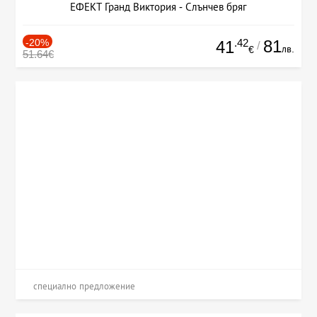
ЕФЕКТ Гранд Виктория - Слънчев бряг
-20%
.42
81
41
/
лв.
€
51.64€
специално предложение