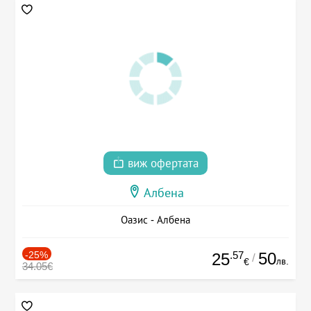
виж офертата
Албена
Оазис - Албена
-25%
.57
50
25
/
лв.
€
34.05€