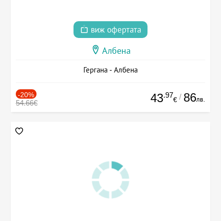
виж офертата
Албена
Гергана - Албена
-20%
.97
86
43
/
лв.
€
54.66€