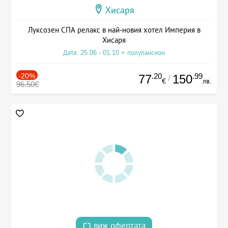
Хисаря
Луксозен СПА релакс в най-новия хотел Империя в
Хисаря
Дата: 25.06 - 01.10 + полупансион
-20%
.20
.99
77
150
/
€
лв.
96.50€
виж офертата