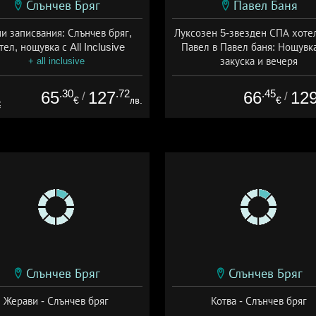
Слънчев Бряг
Павел Баня
и записвания: Слънчев бряг,
Луксозен 5-звезден СПА хоте
тел, нощувка с All Inclusive
Павел в Павел баня: Нощувка
закуска и вечеря
+ all inclusive
Дата: 17.07 - 22.12 + полупан
.30
.72
.45
65
127
66
12
/
/
€
лв.
€
€
Слънчев Бряг
Слънчев Бряг
Жерави - Слънчев бряг
Котва - Слънчев бряг