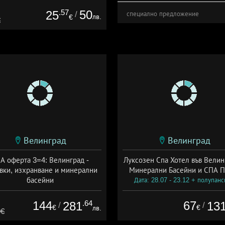
.57
50
25
/
специално предложение
лв.
€
€
Велинград
Велинград
А оферта 3=4: Велинград -
Луксозен Спа Хотел във Велин
вки, изхранване и минерални
Минерални Басейни и СПА П
басейни
Дата: 28.07 - 23.12 + полупан
а: 01.07 - 30.09 + полупансион
144
.64
67
281
13
/
/
€
€
лв.
0€