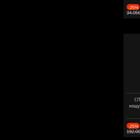
-25%
34.05
СП
нощу
Дат
-25%
192.0