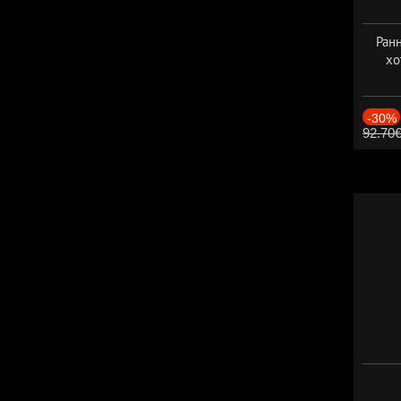
Ранн
хо
-30%
92.70