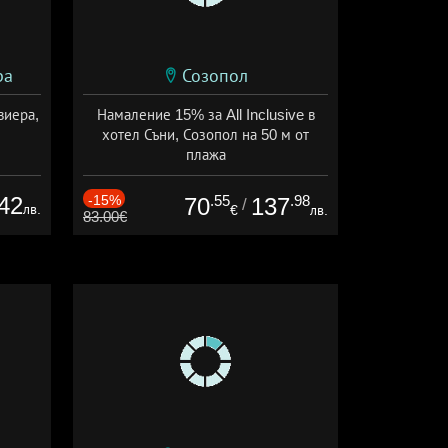
ра
Созопол
виера,
Намаление 15% за All Inclusive в
хотел Съни, Созопол на 50 м от
плажа
Дата: 30.07 - 30.09 + all inclusive
42
-15%
.55
.98
70
137
/
лв.
€
лв.
83.00€