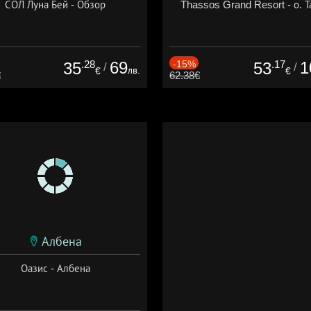
СОЛ Луна Бей - Обзор
Thassos Grand Resort - о. Т
.28
69
-15%
.17
1
35
53
/
/
лв.
€
€
€
62.38€
Албена
Оазис - Албена