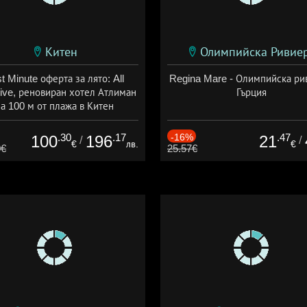
Китен
Олимпийска Ривие
t Minute оферта за лято: All
Regina Mare - Олимпийска ри
sive, реновиран хотел Атлиман
Гърция
а 100 м от плажа в Китен
а: 01.06 - 29.09 + all inclusive
.30
.17
-16%
.47
100
196
21
/
/
€
лв.
€
0€
25.57€