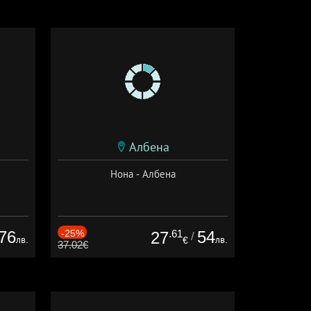
Албена
Нона - Албена
76
-25%
.61
54
27
/
лв.
лв.
€
37.02€