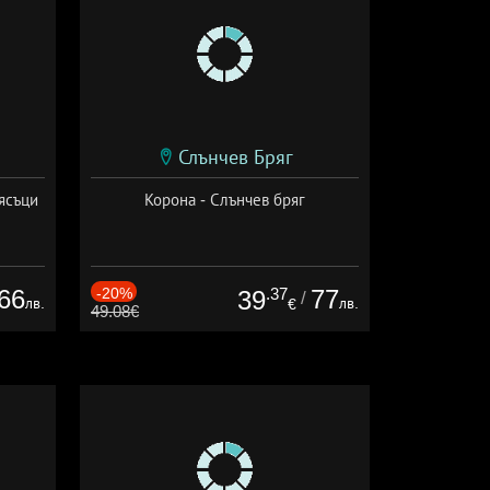
Слънчев Бряг
ясъци
Корона - Слънчев бряг
66
-20%
.37
77
39
/
лв.
лв.
€
49.08€