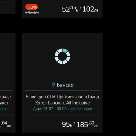
-30%
.15
102
52
/
лв.
€
74.65€
Банско
град с
5-звездно СПА Преживяване в Гранд
акет
Хотел Банско с All Inclusive
сион
Дата: 01.07 - 30.09 + all inclusive
.04
95
.80
1
185
/
€
лв.
лв.