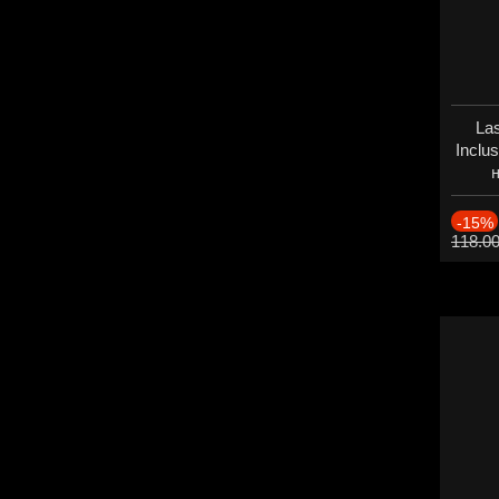
Las
Inclu
н
Дат
-15%
118.0