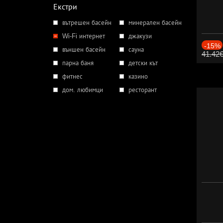
Екстри
вътрешен басейн
минерален басейн
Wi-Fi интернет
джакузи
-15%
външен басейн
сауна
41.42
парна баня
детски кът
фитнес
казино
дом. любимци
ресторант