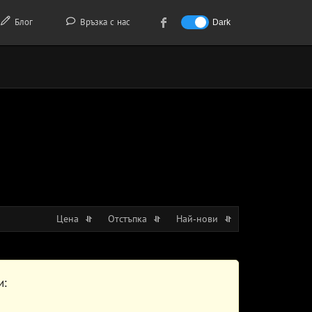
Блог
Връзка с нас
Dark
Цена
Отстъпка
Най-нови
и: