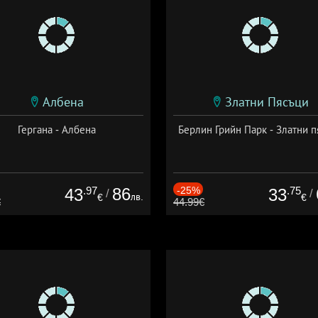
Албена
Златни Пясъци
Гергана - Албена
Берлин Грийн Парк - Златни п
.97
86
-25%
.75
43
33
/
/
лв.
€
€
€
44.99€