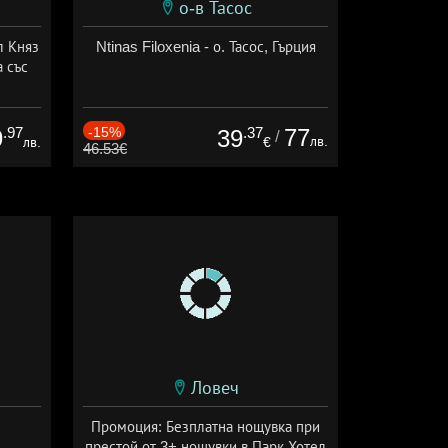
о-в Тасос
л Княз
Ntinas Filoxenia - о. Тасос, Гърция
 със
сион
.97
-15%
.37
77
9
39
/
лв.
лв.
€
46.53€
Ловеч
Промоция: Безплатна нощувка при
престой от 3+ нощувки в Парк Хотел