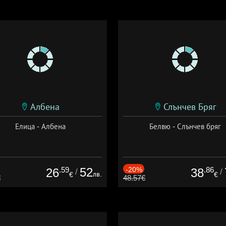
Албена
Слънчев Бряг
Елица - Албена
Белвю - Слънчев бряг
.59
52
-20%
.86
26
38
/
/
лв.
€
€
€
48.57€