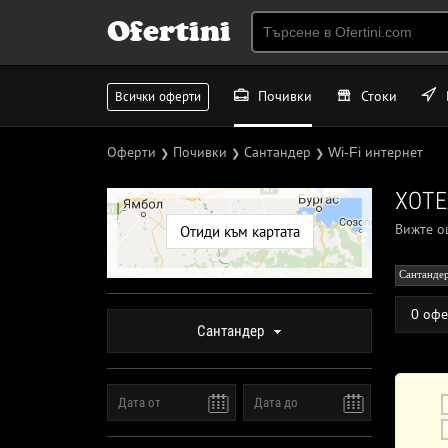
Ofertini
Почивки
Стоки
Всички оферти
Оферти
Почивки
Сантандер
Wi-Fi интернет
❯
❯
❯
ХОТЕ
Вижте 
Отиди към картата
Сантанде
0 офе
Сантандер