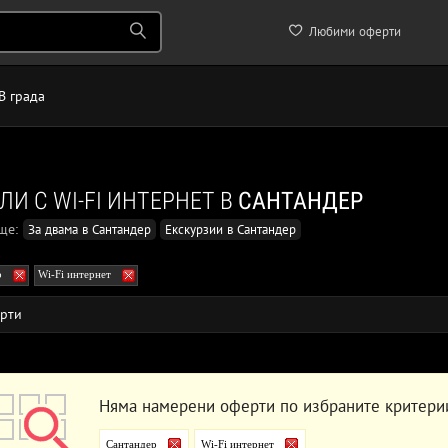
Любими оферти
В града
ЛИ С WI-FI ИНТЕРНЕТ В
САНТАНДЕР
още:
За двама в Сантандер
Екскурзии в Сантандер
р
Wi-Fi интернет
рти
Няма намерени оферти по избраните критери
Сантандер
Wi-Fi интернет