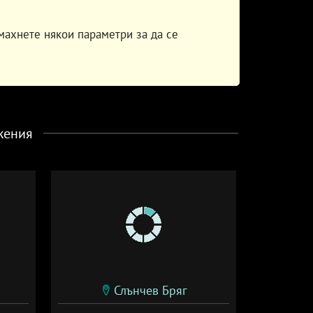
махнете някои параметри за да се
жения
Слънчев Бряг