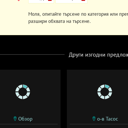
Моля, опитайте търсене по категория или пре
разшири обхвата на търсене.
Други изгодни предло
Обзор
о-в Тасос