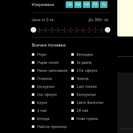
Изхранване
OB
BB
HB
FB
AI
Цена от 0 лв
До 300+ лв
Всички почивки
Море
Великден
Първа линия
За двама
Ранни записвания
СПА оферти
Планина
Уикенд
Екскурзии
Last minute
Ски оферти
Екотуризъм
Круиз
Свети Валентин
1 май
24 май
Коледа
Нова година
Майски празници