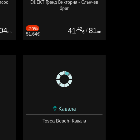
асос
ЕФЕКТ Гранд Виктория - Слънчев
бряг
04
-20%
.42
81
41
/
лв.
лв.
€
51.64€
Кавала
Tosca Beach- Кавала