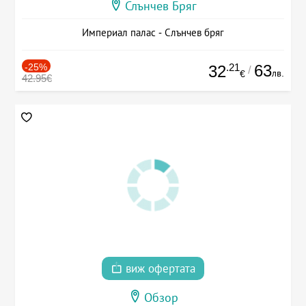
Слънчев Бряг
Империал палас - Слънчев бряг
-25%
.21
63
32
/
лв.
€
42.95€
виж офертата
Обзор