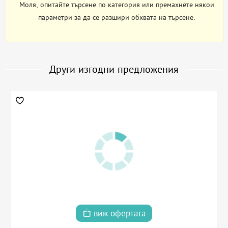
Моля, опитайте търсене по категория или премахнете някои
параметри за да се разшири обхвата на търсене.
Други изгодни предложения
виж офертата