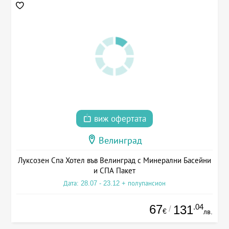
виж офертата
Велинград
Луксозен Спа Хотел във Велинград с Минерални Басейни
и СПА Пакет
Дата: 28.07 - 23.12 + полупансион
67
.04
131
/
€
лв.