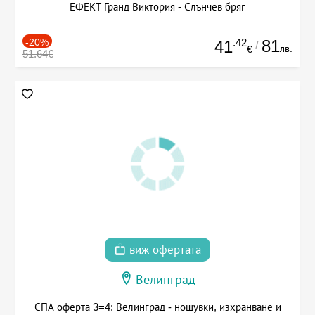
ЕФЕКТ Гранд Виктория - Слънчев бряг
-20%
.42
81
41
/
лв.
€
51.64€
виж офертата
Велинград
СПА оферта 3=4: Велинград - нощувки, изхранване и