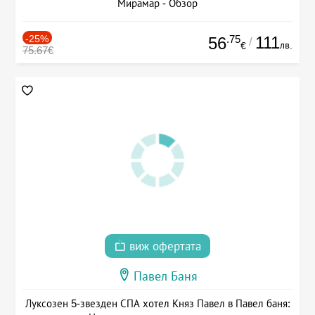
Мирамар - Обзор
-25%
.75
111
56
/
лв.
€
75.67€
виж офертата
Павел Баня
Луксозен 5-звезден СПА хотел Княз Павел в Павел баня: