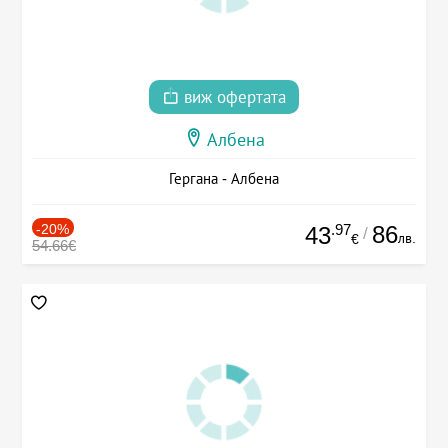
виж офертата
Албена
Гергана - Албена
-20%
.97
86
43
/
лв.
€
54.66€