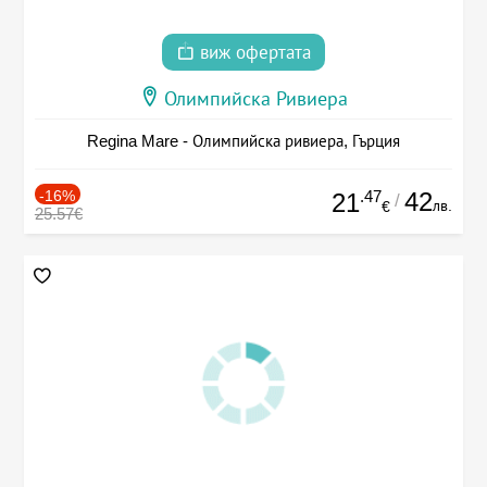
виж офертата
Олимпийска Ривиера
Regina Mare - Олимпийска ривиера, Гърция
-16%
.47
42
21
/
лв.
€
25.57€