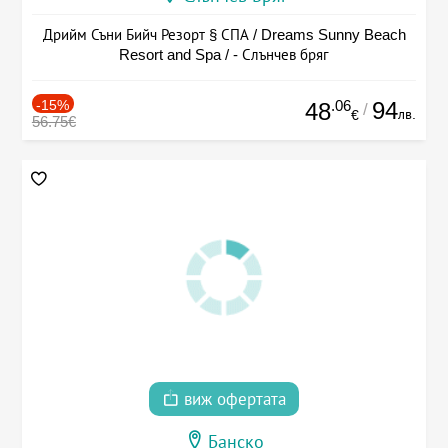
Дрийм Съни Бийч Резорт § СПА / Dreams Sunny Beach
Resort and Spa / - Слънчев бряг
-15%
.06
94
48
/
лв.
€
56.75€
виж офертата
Банско