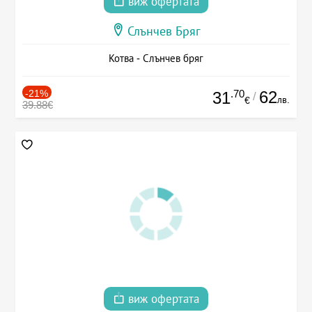
виж офертата
Слънчев Бряг
Котва - Слънчев бряг
-21%
.70
62
31
/
лв.
€
39.88€
виж офертата