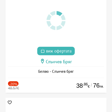
виж офертата
Слънчев Бряг
Белвю - Слънчев бряг
-20%
.86
76
38
/
лв.
€
48.57€