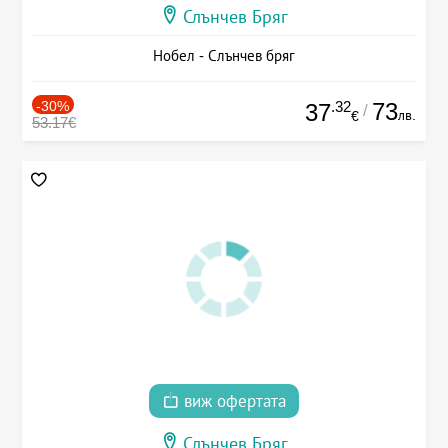
Слънчев Бряг
Нобел - Слънчев бряг
-30%
.32
73
37
/
лв.
€
53.17€
виж офертата
Слънчев Бряг