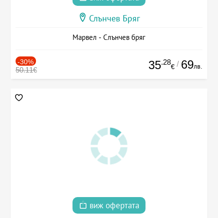
Слънчев Бряг
Марвел - Слънчев бряг
-30%
.28
69
35
/
лв.
€
50.11€
виж офертата