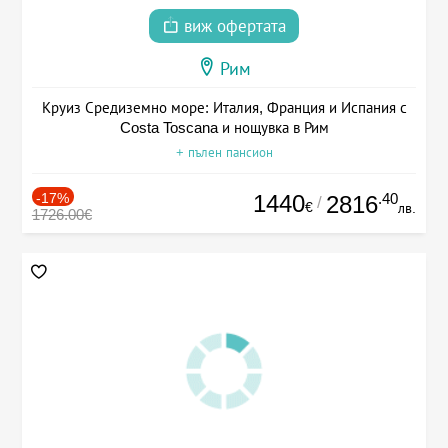
виж офертата
Рим
Круиз Средиземно море: Италия, Франция и Испания с
Costa Toscana и нощувка в Рим
+ пълен пансион
-17%
1440
.40
2816
/
€
лв.
1726.00€