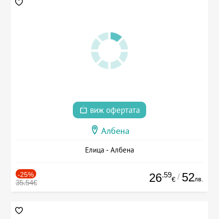
виж офертата
Албена
Елица - Албена
-25%
.59
52
26
/
лв.
€
35.54€