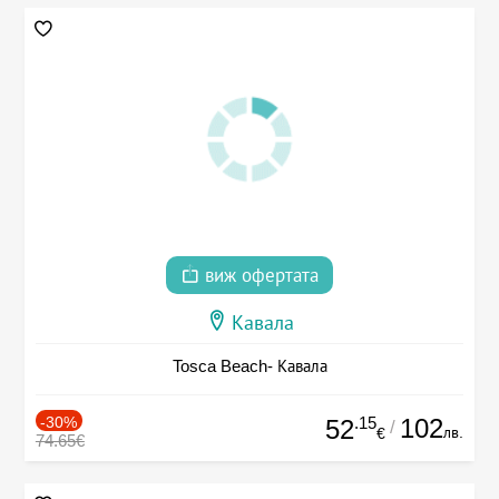
виж офертата
Кавала
Tosca Beach- Кавала
-30%
.15
102
52
/
лв.
€
74.65€