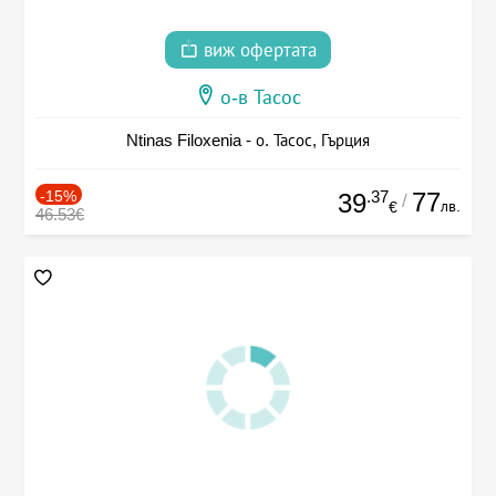
виж офертата
о-в Тасос
Ntinas Filoxenia - о. Тасос, Гърция
-15%
.37
77
39
/
лв.
€
46.53€