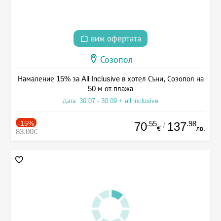
виж офертата
Созопол
Намаление 15% за All Inclusive в хотел Съни, Созопол на
50 м от плажа
Дата: 30.07 - 30.09 + all inclusive
-15%
.55
.98
70
137
/
€
лв.
83.00€