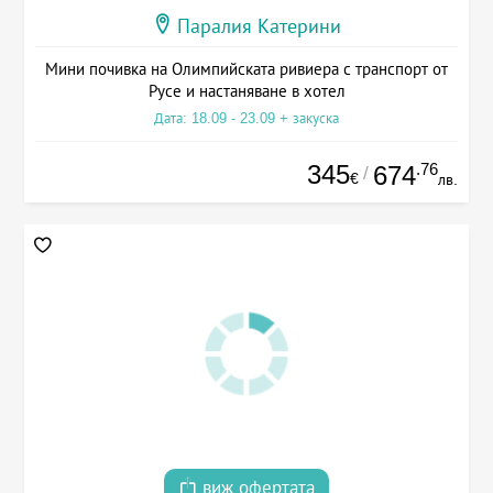
Паралия Катерини
Мини почивка на Олимпийската ривиера с транспорт от
Русе и настаняване в хотел
Дата: 18.09 - 23.09 + закуска
345
.76
674
/
€
лв.
виж офертата