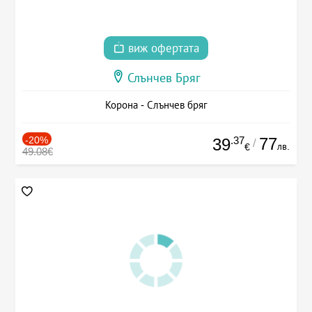
виж офертата
Слънчев Бряг
Корона - Слънчев бряг
-20%
.37
77
39
/
лв.
€
49.08€