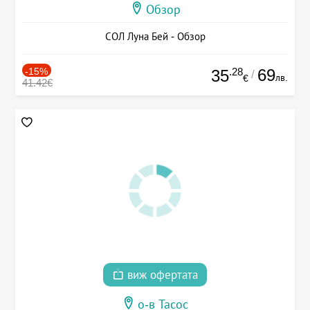
Обзор
СОЛ Луна Бей - Обзор
-15%
.28
69
35
/
лв.
€
41.42€
виж офертата
о-в Тасос