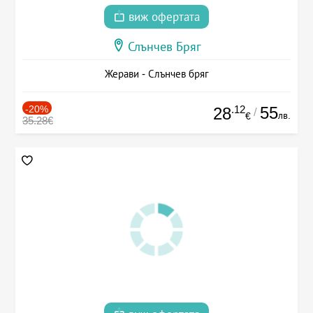
виж офертата
Слънчев Бряг
Жерави - Слънчев бряг
-20%
.12
55
28
/
лв.
€
35.28€