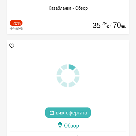
Казабланка - Обзор
-20%
.79
70
35
/
лв.
€
44.99€
виж офертата
Обзор