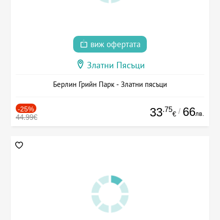
виж офертата
Златни Пясъци
Берлин Грийн Парк - Златни пясъци
-25%
.75
66
33
/
лв.
€
44.99€