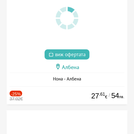
виж офертата
Албена
Нона - Албена
-25%
.61
54
27
/
лв.
€
37.02€