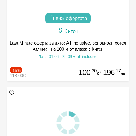
виж офертата
Китен
Last Minute оферта за лято: All Inclusive, реновиран хотел
Атлиман на 100 м от плажа в Китен
Дата: 01.06 - 29.09 + all inclusive
-15%
.30
.17
100
196
/
€
лв.
118.00€