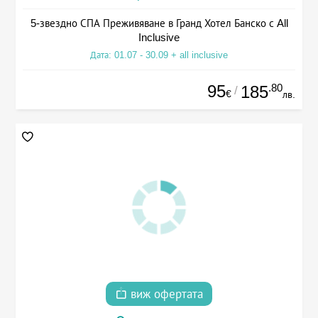
5-звездно СПА Преживяване в Гранд Хотел Банско с All
Inclusive
Дата: 01.07 - 30.09 + all inclusive
95
.80
185
/
€
лв.
виж офертата