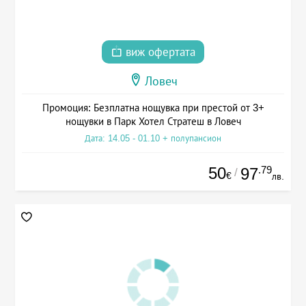
виж офертата
Ловеч
Промоция: Безплатна нощувка при престой от 3+
нощувки в Парк Хотел Стратеш в Ловеч
Дата: 14.05 - 01.10 + полупансион
50
.79
97
/
€
лв.