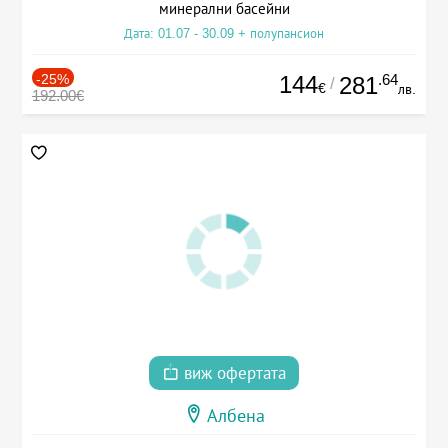
минерални басейни
Дата: 01.07 - 30.09 + полупансион
-25%
144
.64
281
/
€
лв.
192.00€
виж офертата
Албена