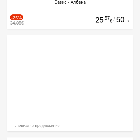
Оазис - Албена
-25%
.57
50
25
/
лв.
€
34.05€
специално предложение