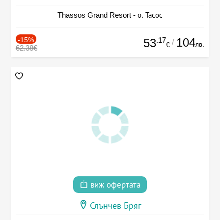
Thassos Grand Resort - о. Тасос
-15%
.17
104
53
/
лв.
€
62.38€
виж офертата
Слънчев Бряг