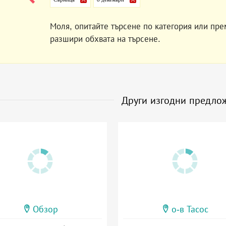
Моля, опитайте търсене по категория или пре
разшири обхвата на търсене.
Други изгодни предло
Обзор
о-в Тасос