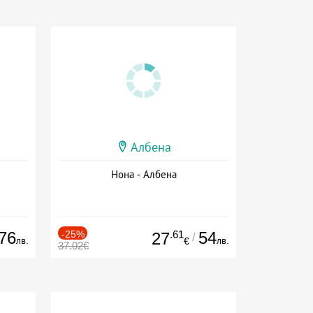
Албена
Нона - Албена
76
-25%
.61
54
27
/
лв.
лв.
€
37.02€