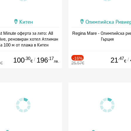
Китен
Олимпийска Ривие
t Minute оферта за лято: All
Regina Mare - Олимпийска ри
sive, реновиран хотел Атлиман
Гърция
а 100 м от плажа в Китен
а: 01.06 - 29.09 + all inclusive
.30
.17
-16%
.47
100
196
21
/
/
€
лв.
€
0€
25.57€