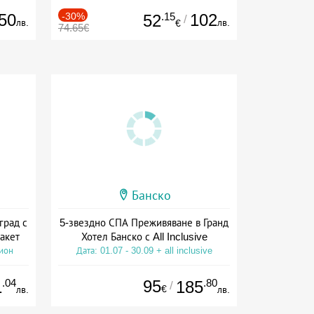
50
-30%
.15
102
52
/
лв.
лв.
€
74.65€
Банско
град с
5-звездно СПА Преживяване в Гранд
акет
Хотел Банско с All Inclusive
сион
Дата: 01.07 - 30.09 + all inclusive
.04
95
.80
1
185
/
€
лв.
лв.