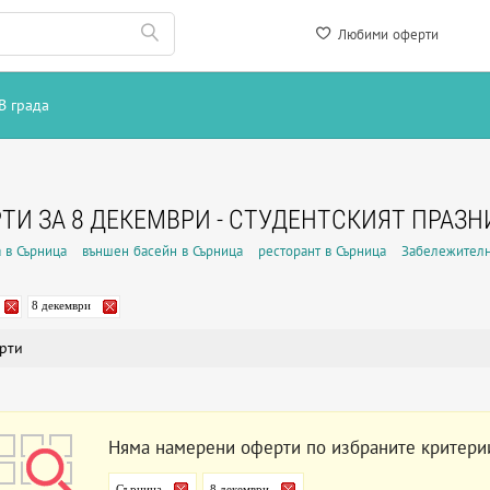
Любими оферти
В града
ТИ ЗА 8 ДЕКЕМВРИ - СТУДЕНТСКИЯТ ПРАЗН
 в Сърница
външен басейн в Сърница
ресторант в Сърница
Забележителн
8 декември
рти
Няма намерени оферти по избраните критери
Сърница
8 декември