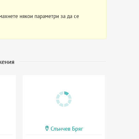
махнете някои параметри за да се
жения
Слънчев Бряг