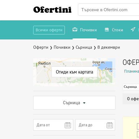
Ofertini
Почивки
Стоки
Всички оферти
Оферти
Почивки
Сърница
8 декември
❯
❯
❯
ОФЕР
Планина
Отиди към картата
Сърница
0 офе
Сърница