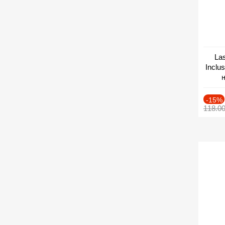
Las
Inclu
н
Дат
-15%
118.0