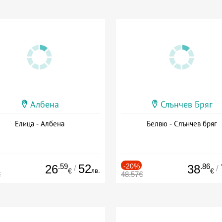
Албена
Слънчев Бряг
Елица - Албена
Белвю - Слънчев бряг
.59
52
-20%
.86
26
38
/
/
лв.
€
€
€
48.57€