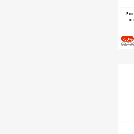
Ранн
хо
-30%
92.70