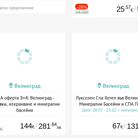
-25%
.57
25
/
ално предложение
€
34.05€
Велинград
Велинград
А оферта 3=4: Велинград -
Луксозен Спа Хотел във Велин
вки, изхранване и минерални
Минерални Басейни и СПА П
басейни
Дата: 28.07 - 23.12 + полупан
а: 01.07 - 30.09 + полупансион
144
.64
67
281
13
/
/
€
€
лв.
0€