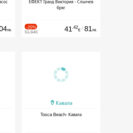
асос
ЕФЕКТ Гранд Виктория - Слънчев
бряг
04
-20%
.42
81
41
/
лв.
лв.
€
51.64€
Кавала
Tosca Beach- Кавала