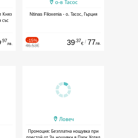
о-в Тасос
л Княз
Ntinas Filoxenia - о. Тасос, Гърция
 със
сион
.97
-15%
.37
77
9
39
/
лв.
лв.
€
46.53€
Ловеч
Промоция: Безплатна нощувка при
престой от 3+ нощувки в Парк Хотел