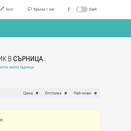
Блог
Връзка с нас
Dark
ИК В
СЪРНИЦА
ости около Сърница
Цена
Отстъпка
Най-нови
и: