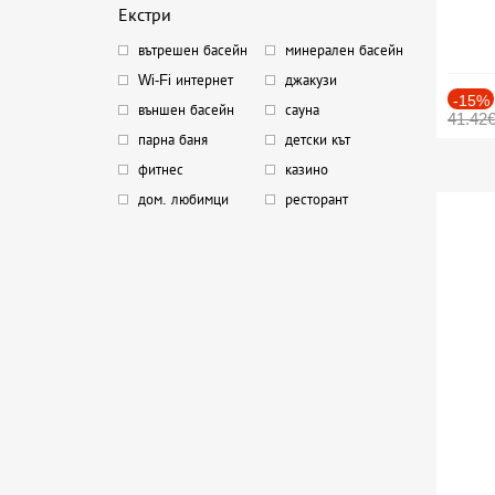
Екстри
вътрешен басейн
минерален басейн
Wi-Fi интернет
джакузи
-15%
външен басейн
сауна
41.42
парна баня
детски кът
фитнес
казино
дом. любимци
ресторант