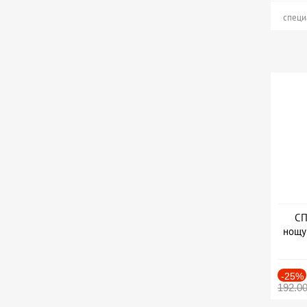
специ
СП
нощу
Дат
-25%
192.0