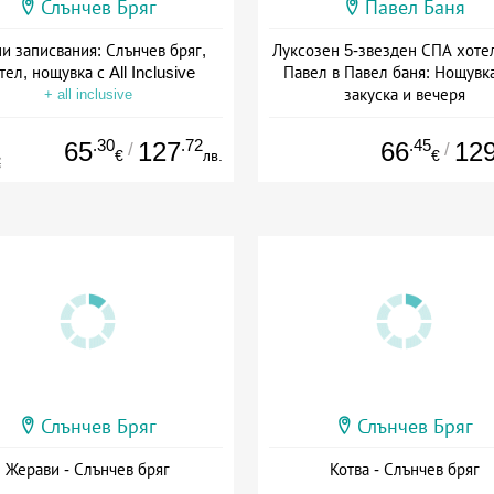
Слънчев Бряг
Павел Баня
и записвания: Слънчев бряг,
Луксозен 5-звезден СПА хоте
тел, нощувка с All Inclusive
Павел в Павел баня: Нощувка
закуска и вечеря
+ all inclusive
Дата: 17.07 - 22.12 + полупан
.30
.72
.45
65
127
66
12
/
/
€
лв.
€
€
Слънчев Бряг
Слънчев Бряг
Жерави - Слънчев бряг
Котва - Слънчев бряг