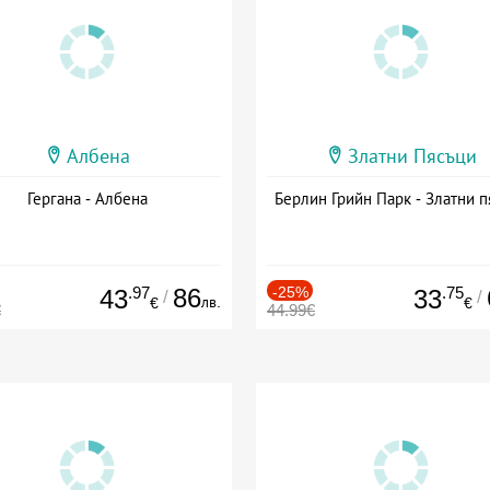
Албена
Златни Пясъци
Гергана - Албена
Берлин Грийн Парк - Златни п
.97
86
-25%
.75
43
33
/
/
лв.
€
€
€
44.99€