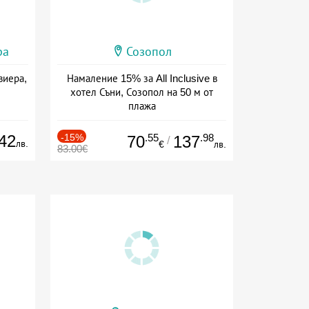
ра
Созопол
виера,
Намаление 15% за All Inclusive в
хотел Съни, Созопол на 50 м от
плажа
Дата: 30.07 - 30.09 + all inclusive
42
-15%
.55
.98
70
137
/
лв.
€
лв.
83.00€