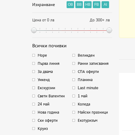
Изхранване
OB
BB
HB
FB
AI
Цена от 0 лв
До 300+ лв
Всички почивки
Море
Великден
Първа линия
Ранни записвания
За двама
СПА оферти
Уикенд
Планина
Екскурзии
Last minute
Свети Валентин
1 май
24 май
Коледа
Нова година
Майски празници
Ски оферти
Екотуризъм
Круиз