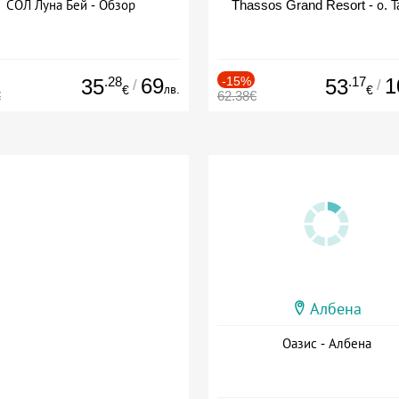
СОЛ Луна Бей - Обзор
Thassos Grand Resort - о. Т
.28
69
-15%
.17
1
35
53
/
/
лв.
€
€
€
62.38€
Албена
Оазис - Албена