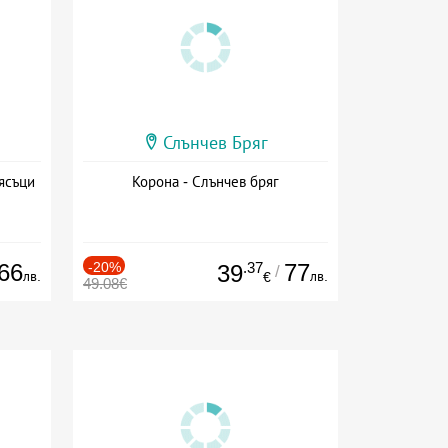
Слънчев Бряг
ясъци
Корона - Слънчев бряг
66
-20%
.37
77
39
/
лв.
лв.
€
49.08€