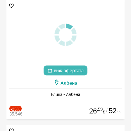
виж офертата
Албена
Елица - Албена
-25%
.59
52
26
/
лв.
€
35.54€