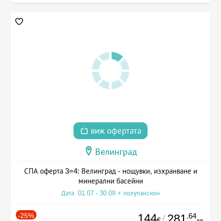
виж офертата
Велинград
СПА оферта 3=4: Велинград - нощувки, изхранване и
минерални басейни
Дата: 01.07 - 30.09 + полупансион
-25%
144
.64
281
/
€
лв.