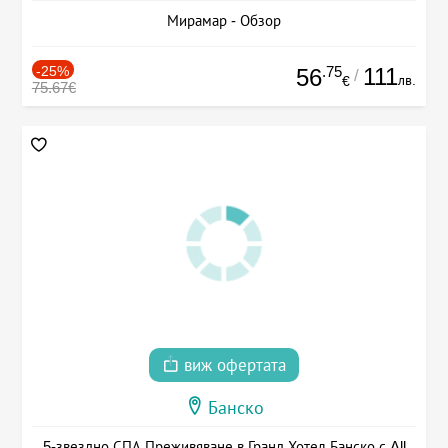
Мирамар - Обзор
-25%
.75
111
56
/
лв.
€
75.67€
виж офертата
Банско
5-звездно СПА Преживяване в Гранд Хотел Банско с All