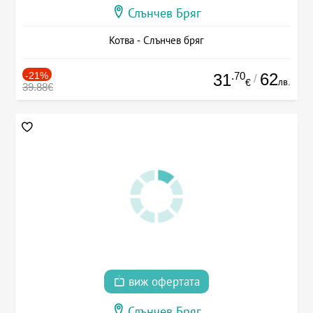
Слънчев Бряг
Котва - Слънчев бряг
-21%
.70
62
31
/
лв.
€
39.88€
виж офертата
Слънчев Бряг