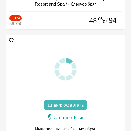
Resort and Spa / - Слънчев бряг
-15%
.06
94
48
/
лв.
€
56.75€
виж офертата
Слънчев Бряг
Империал палас - Слънчев бряг