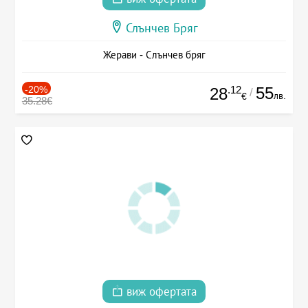
Слънчев Бряг
Жерави - Слънчев бряг
-20%
.12
55
28
/
лв.
€
35.28€
виж офертата