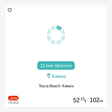
виж офертата
Кавала
Tosca Beach- Кавала
-30%
.15
102
52
/
лв.
€
74.65€