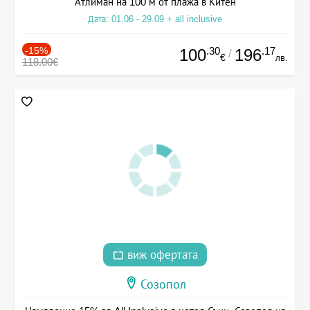
Атлиман на 100 м от плажа в Китен
Дата: 01.06 - 29.09 + all inclusive
-15%
.30
.17
100
196
/
€
лв.
118.00€
виж офертата
Созопол