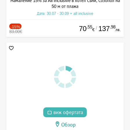
Намаление 15% за All Inclusive в хотел Съни, Созопол на
50 м от плажа
Дата: 30.07 - 30.09 + all inclusive
-15%
.55
.98
70
137
/
€
лв.
83.00€
виж офертата
Обзор