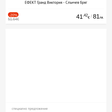
ЕФЕКТ Гранд Виктория - Слънчев бряг
-20%
.42
81
41
/
лв.
€
51.64€
специално предложение