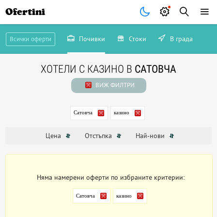
Ofertini
Почивки
Стоки
В града
Всички оферти
ХОТЕЛИ С КАЗИНО В
САТОВЧА
ВИЖ ФИЛТРИ
Сатовча
казино
Цена
Отстъпка
Най-нови
Няма намерени оферти по избраните критерии:
Сатовча
казино