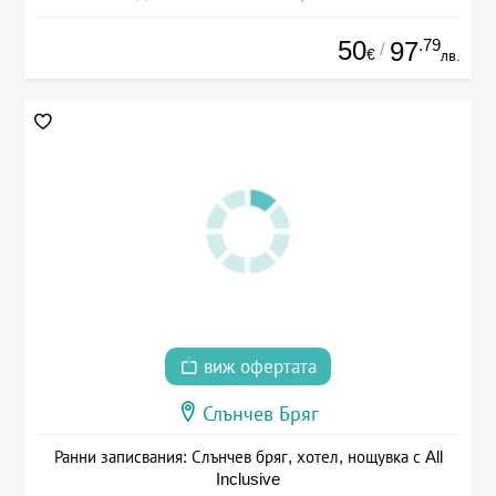
50
.79
97
/
€
лв.
виж офертата
Слънчев Бряг
Ранни записвания: Слънчев бряг, хотел, нощувка с All
Inclusive