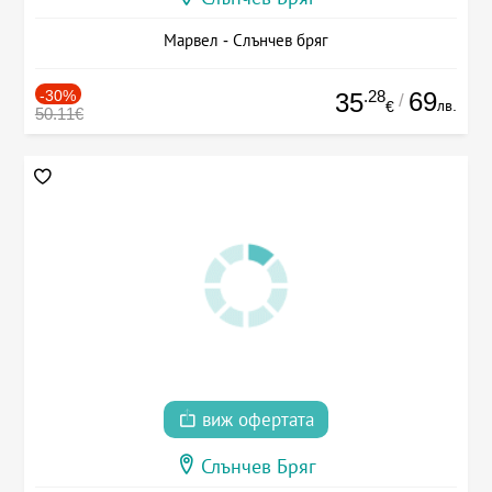
Марвел - Слънчев бряг
-30%
.28
69
35
/
лв.
€
50.11€
виж офертата
Слънчев Бряг