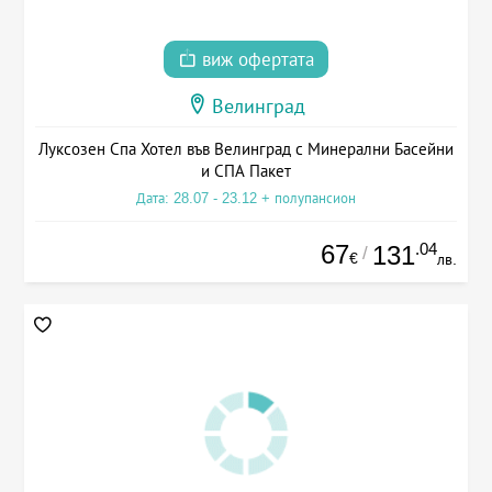
виж офертата
Велинград
Луксозен Спа Хотел във Велинград с Минерални Басейни
и СПА Пакет
Дата: 28.07 - 23.12 + полупансион
67
.04
131
/
€
лв.