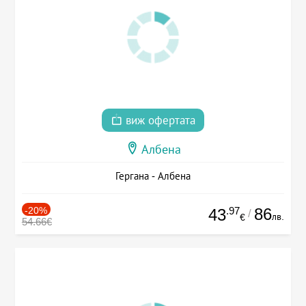
виж офертата
Албена
Гергана - Албена
-20%
.97
86
43
/
лв.
€
54.66€