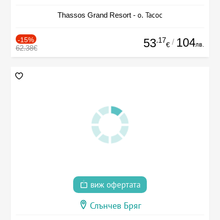
Thassos Grand Resort - о. Тасос
-15%
.17
104
53
/
лв.
€
62.38€
виж офертата
Слънчев Бряг