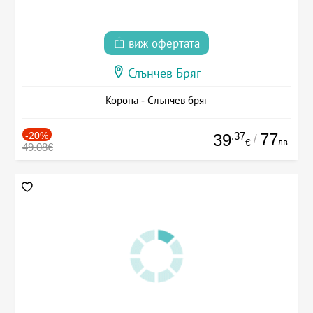
виж офертата
Слънчев Бряг
Корона - Слънчев бряг
-20%
.37
77
39
/
лв.
€
49.08€