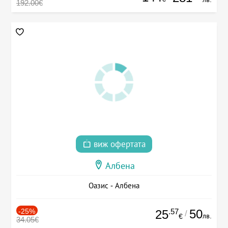
192.00€
виж офертата
Албена
Оазис - Албена
-25%
.57
50
25
/
лв.
€
34.05€