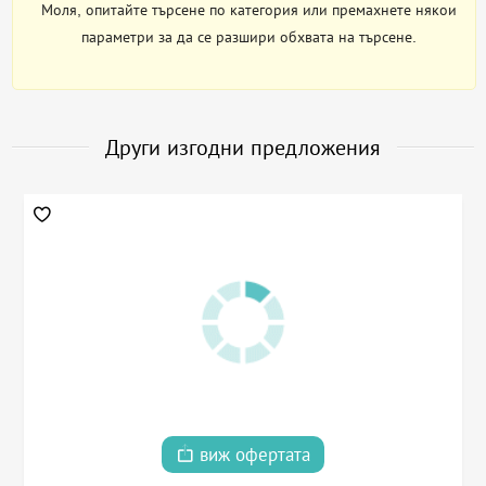
Моля, опитайте търсене по категория или премахнете някои
параметри за да се разшири обхвата на търсене.
Други изгодни предложения
виж офертата