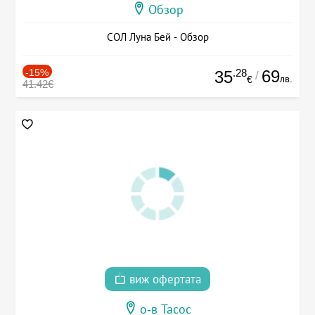
Обзор
СОЛ Луна Бей - Обзор
-15%
.28
69
35
/
лв.
€
41.42€
виж офертата
о-в Тасос