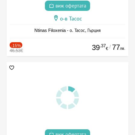
виж офертата
о-в Тасос
Ntinas Filoxenia - о. Тасос, Гърция
-15%
.37
77
39
/
лв.
€
46.53€
виж офертата