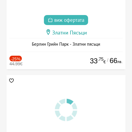
виж офертата
Златни Пясъци
Берлин Грийн Парк - Златни пясъци
-25%
.75
66
33
/
лв.
€
44.99€