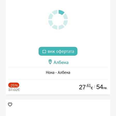
виж офертата
Албена
Нона - Албена
-25%
.61
54
27
/
лв.
€
37.02€