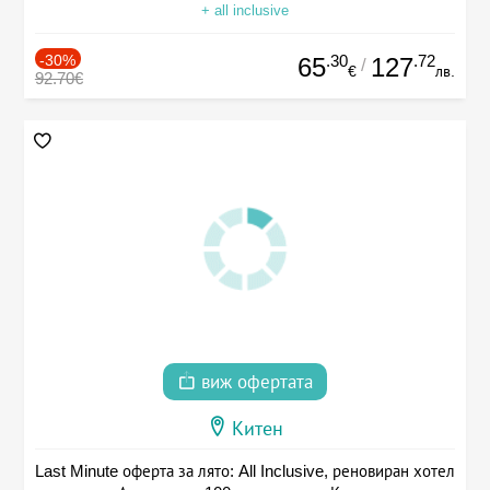
+ all inclusive
-30%
.30
.72
65
127
/
€
лв.
92.70€
виж офертата
Китен
Last Minute оферта за лято: All Inclusive, реновиран хотел