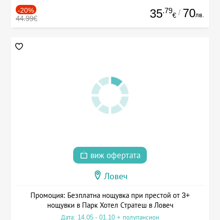
-20%
.79
70
35
/
лв.
€
44.99€
виж офертата
Ловеч
Промоция: Безплатна нощувка при престой от 3+
нощувки в Парк Хотел Стратеш в Ловеч
Дата: 14.05 - 01.10 + полупансион