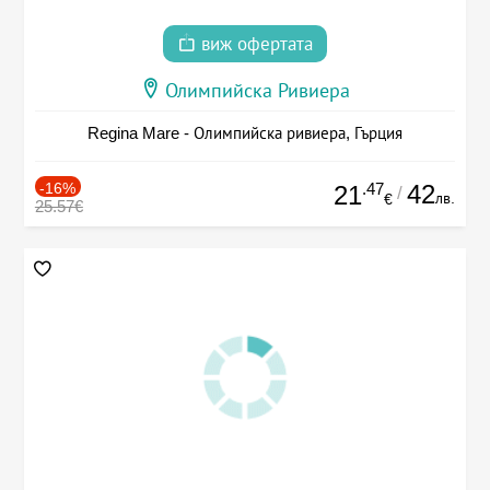
виж офертата
Олимпийска Ривиера
Regina Mare - Олимпийска ривиера, Гърция
-16%
.47
42
21
/
лв.
€
25.57€