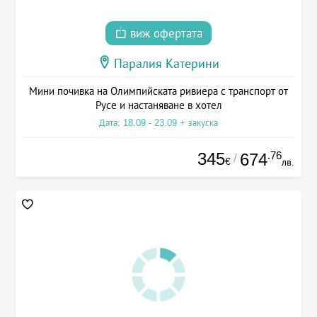
виж офертата
Паралия Катерини
Мини почивка на Олимпийската ривиера с транспорт от
Русе и настаняване в хотел
Дата: 18.09 - 23.09 + закуска
345
.76
674
/
€
лв.