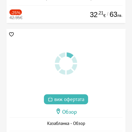
-25%
.21
63
32
/
лв.
€
42.95€
виж офертата
Обзор
Казабланка - Обзор