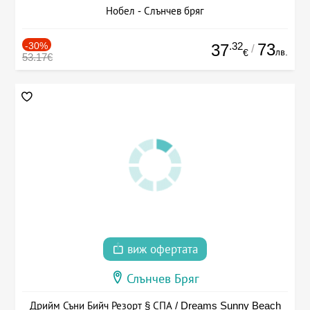
Нобел - Слънчев бряг
-30%
.32
73
37
/
лв.
€
53.17€
виж офертата
Слънчев Бряг
Дрийм Съни Бийч Резорт § СПА / Dreams Sunny Beach