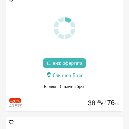
виж офертата
Слънчев Бряг
Белвю - Слънчев бряг
-20%
.86
76
38
/
лв.
€
48.57€