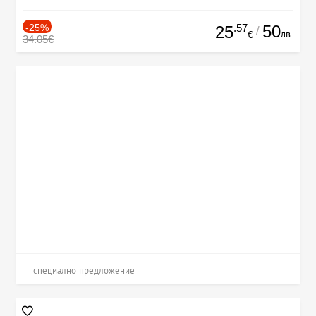
-25%
.57
50
25
/
лв.
€
34.05€
специално предложение