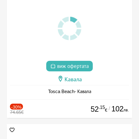
виж офертата
Кавала
Tosca Beach- Кавала
-30%
.15
102
52
/
лв.
€
74.65€