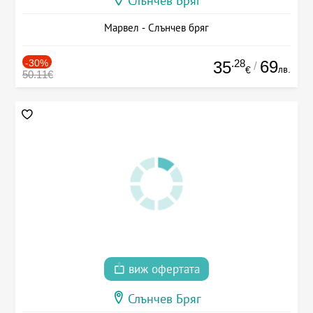
Слънчев Бряг
Марвел - Слънчев бряг
-30%
.28
69
35
/
лв.
€
50.11€
виж офертата
Слънчев Бряг