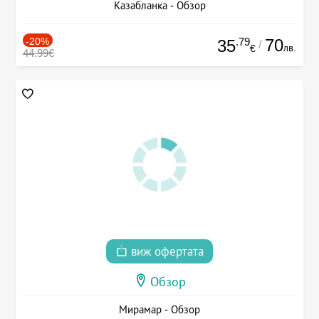
Казабланка - Обзор
-20%
.79
70
35
/
лв.
€
44.99€
виж офертата
Обзор
Мирамар - Обзор