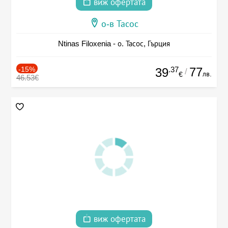
виж офертата
о-в Тасос
Ntinas Filoxenia - о. Тасос, Гърция
-15%
.37
77
39
/
лв.
€
46.53€
виж офертата