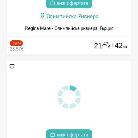
виж офертата
Олимпийска Ривиера
Regina Mare - Олимпийска ривиера, Гърция
-16%
.47
42
21
/
лв.
€
25.57€
виж офертата