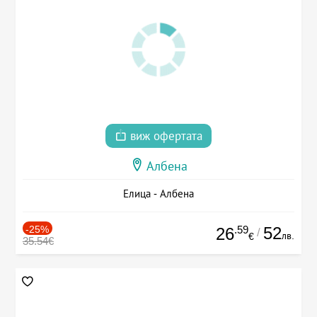
виж офертата
Албена
Елица - Албена
-25%
.59
52
26
/
лв.
€
35.54€