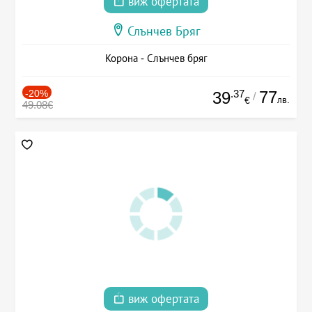
виж офертата
Слънчев Бряг
Корона - Слънчев бряг
-20%
.37
77
39
/
лв.
€
49.08€
виж офертата