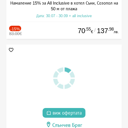
Намаление 15% за All Inclusive в хотел Съни, Созопол на
50 м от плажа
Дата: 30.07 - 30.09 + all inclusive
-15%
.55
.98
70
137
/
€
лв.
83.00€
виж офертата
Слънчев Бряг