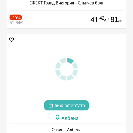
ЕФЕКТ Гранд Виктория - Слънчев бряг
-20%
.42
81
41
/
лв.
€
51.64€
виж офертата
Албена
Оазис - Албена