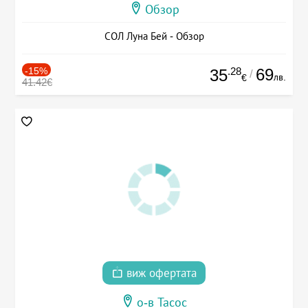
Обзор
СОЛ Луна Бей - Обзор
-15%
.28
69
35
/
лв.
€
41.42€
виж офертата
о-в Тасос