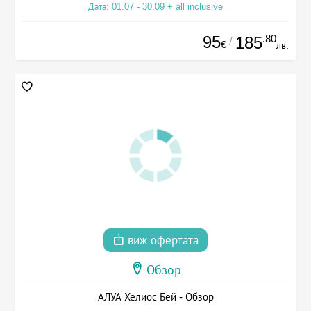
Дата: 01.07 - 30.09 + all inclusive
95
.80
185
/
€
лв.
виж офертата
Обзор
АЛУА Хелиос Бей - Обзор