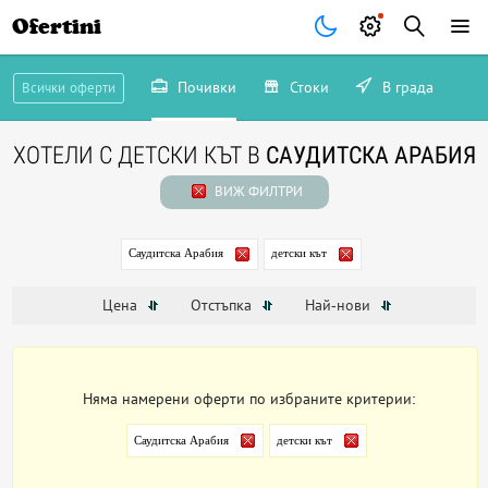
Ofertini
Почивки
Стоки
В града
Всички оферти
ХОТЕЛИ С ДЕТСКИ КЪТ В
САУДИТСКА АРАБИЯ
ВИЖ ФИЛТРИ
Саудитска Арабия
детски кът
Цена
Отстъпка
Най-нови
Няма намерени оферти по избраните критерии:
Саудитска Арабия
детски кът