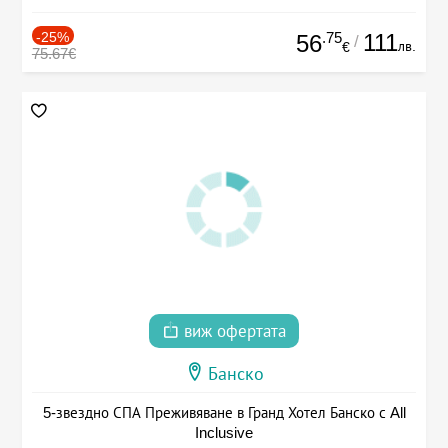
-25%
.75
111
56
/
лв.
€
75.67€
виж офертата
Банско
5-звездно СПА Преживяване в Гранд Хотел Банско с All
Inclusive