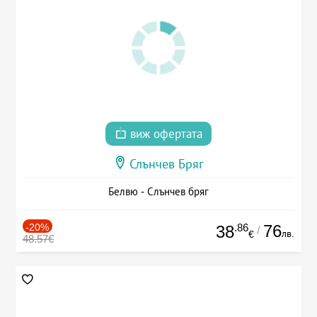
виж офертата
Слънчев Бряг
Белвю - Слънчев бряг
-20%
.86
76
38
/
лв.
€
48.57€