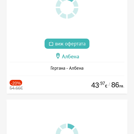
виж офертата
Албена
Гергана - Албена
-20%
.97
86
43
/
лв.
€
54.66€