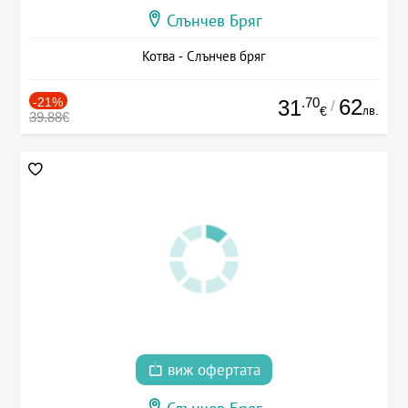
Слънчев Бряг
Котва - Слънчев бряг
-21%
.70
62
31
/
лв.
€
39.88€
виж офертата