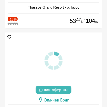
Thassos Grand Resort - о. Тасос
-15%
.17
104
53
/
лв.
€
62.38€
виж офертата
Слънчев Бряг