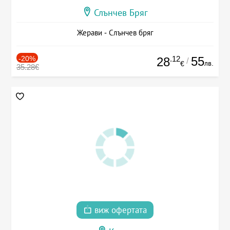
Слънчев Бряг
Жерави - Слънчев бряг
-20%
.12
55
28
/
лв.
€
35.28€
виж офертата