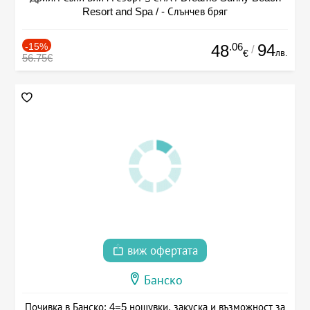
Resort and Spa / - Слънчев бряг
-15%
.06
94
48
/
лв.
€
56.75€
виж офертата
Банско
Почивка в Банско: 4=5 нощувки, закуска и възможност за