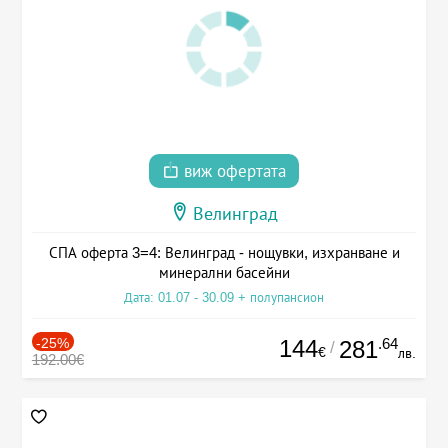
виж офертата
Велинград
СПА оферта 3=4: Велинград - нощувки, изхранване и
минерални басейни
Дата: 01.07 - 30.09 + полупансион
-25%
144
.64
281
/
€
лв.
192.00€