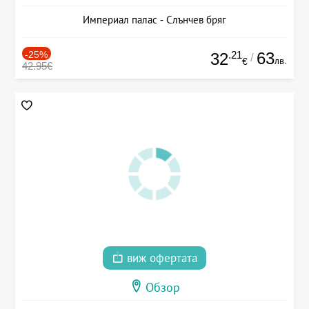
Империал палас - Слънчев бряг
-25%
.21
63
32
/
лв.
€
42.95€
виж офертата
Обзор