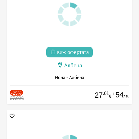
виж офертата
Албена
Нона - Албена
-25%
.61
54
27
/
лв.
€
37.02€