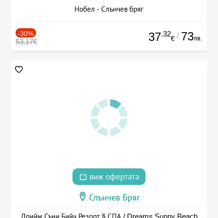
Нобел - Слънчев бряг
-30%
.32
73
37
/
лв.
€
53.17€
виж офертата
Слънчев Бряг
Дрийм Съни Бийч Резорт § СПА / Dreams Sunny Beach