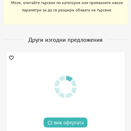
Моля, опитайте търсене по категория или премахнете някои
параметри за да се разшири обхвата на търсене.
Други изгодни предложения
виж офертата