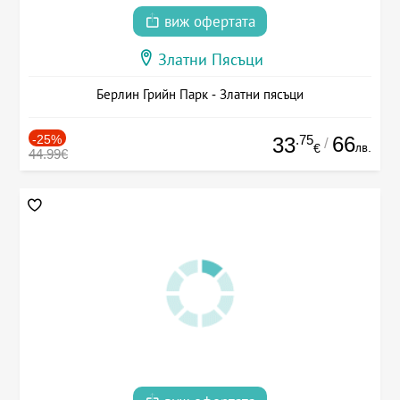
виж офертата
Златни Пясъци
Берлин Грийн Парк - Златни пясъци
-25%
.75
66
33
/
лв.
€
44.99€