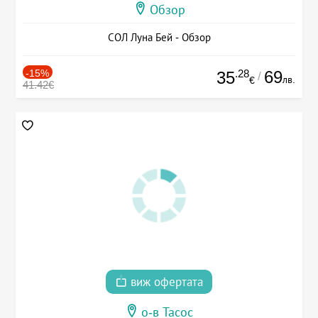
Обзор
СОЛ Луна Бей - Обзор
-15%
.28
69
35
/
лв.
€
41.42€
виж офертата
о-в Тасос