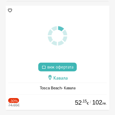
виж офертата
Кавала
Tosca Beach- Кавала
-30%
.15
102
52
/
лв.
€
74.65€