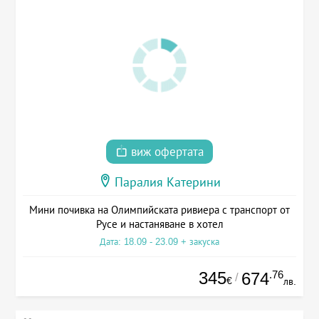
виж офертата
Паралия Катерини
Мини почивка на Олимпийската ривиера с транспорт от
Русе и настаняване в хотел
Дата: 18.09 - 23.09 + закуска
345
.76
674
/
€
лв.