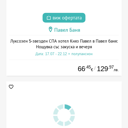
виж офертата
Павел Баня
Луксозен 5-звезден СПА хотел Княз Павел в Павел баня:
Нощувка със закуска и вечеря
Дата: 17.07 - 22.12 + полупансион
.45
.97
66
129
/
€
лв.