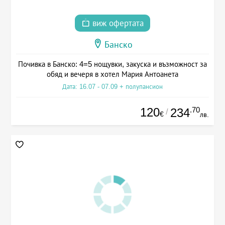
виж офертата
Банско
Почивка в Банско: 4=5 нощувки, закуска и възможност за
обяд и вечеря в хотел Мария Антоанета
Дата: 16.07 - 07.09 + полупансион
120
.70
234
/
€
лв.