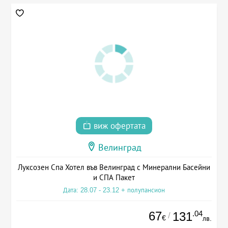
виж офертата
Велинград
Луксозен Спа Хотел във Велинград с Минерални Басейни
и СПА Пакет
Дата: 28.07 - 23.12 + полупансион
67
.04
131
/
€
лв.