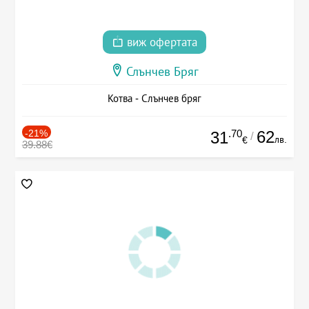
виж офертата
Слънчев Бряг
Котва - Слънчев бряг
-21%
.70
62
31
/
лв.
€
39.88€