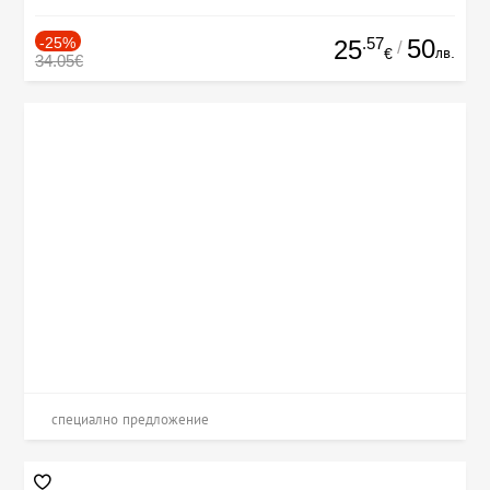
-25%
.57
50
25
/
лв.
€
34.05€
специално предложение