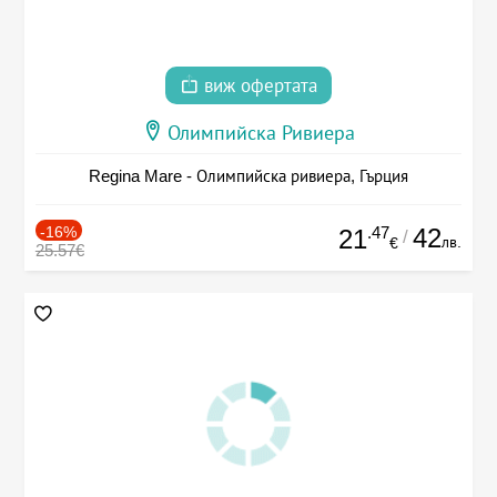
виж офертата
Олимпийска Ривиера
Regina Mare - Олимпийска ривиера, Гърция
-16%
.47
42
21
/
лв.
€
25.57€