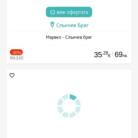
виж офертата
Слънчев Бряг
Марвел - Слънчев бряг
-30%
.28
69
35
/
лв.
€
50.11€