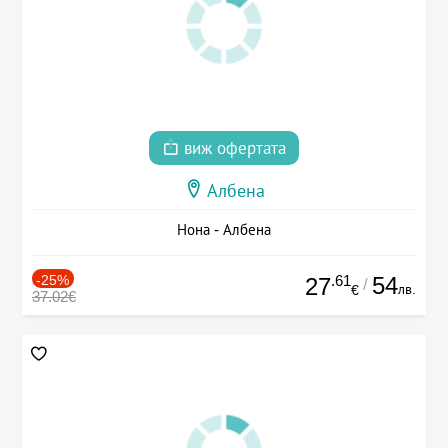
виж офертата
Албена
Нона - Албена
-25%
.61
54
27
/
лв.
€
37.02€