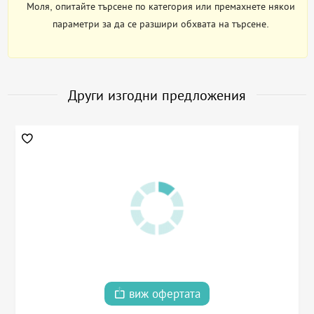
Моля, опитайте търсене по категория или премахнете някои
параметри за да се разшири обхвата на търсене.
Други изгодни предложения
виж офертата