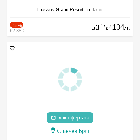
Thassos Grand Resort - о. Тасос
-15%
.17
104
53
/
лв.
€
62.38€
виж офертата
Слънчев Бряг