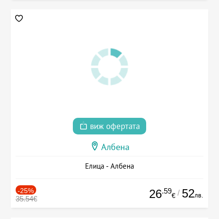
виж офертата
Албена
Елица - Албена
-25%
.59
52
26
/
лв.
€
35.54€