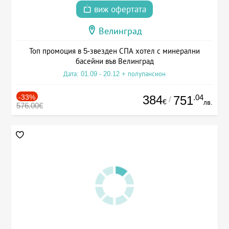
виж офертата
Велинград
Топ промоция в 5-звезден СПА хотел с минерални
басейни във Велинград
Дата: 01.09 - 20.12 + полупансион
-33%
384
.04
751
/
€
лв.
576.00€