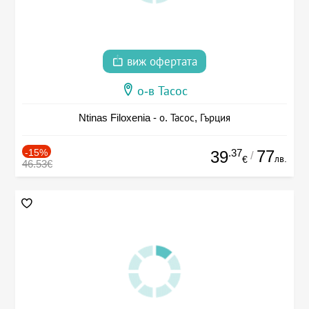
виж офертата
о-в Тасос
Ntinas Filoxenia - о. Тасос, Гърция
-15%
.37
77
39
/
лв.
€
46.53€