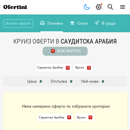
Ofertini
Почивки
Стоки
В града
Всички оферти
КРУИЗ ОФЕРТИ В
САУДИТСКА АРАБИЯ
ВИЖ ФИЛТРИ
Саудитска Арабия
Круиз
Цена
Отстъпка
Най-нови
Няма намерени оферти по избраните критерии:
Саудитска Арабия
Круиз