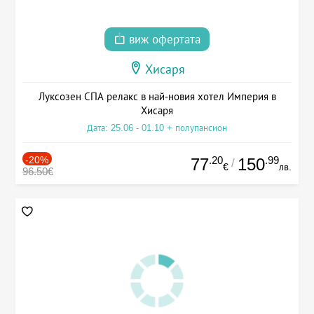
виж офертата
Хисаря
Луксозен СПА релакс в най-новия хотел Империя в
Хисаря
Дата: 25.06 - 01.10 + полупансион
-20%
.20
.99
77
150
/
€
лв.
96.50€