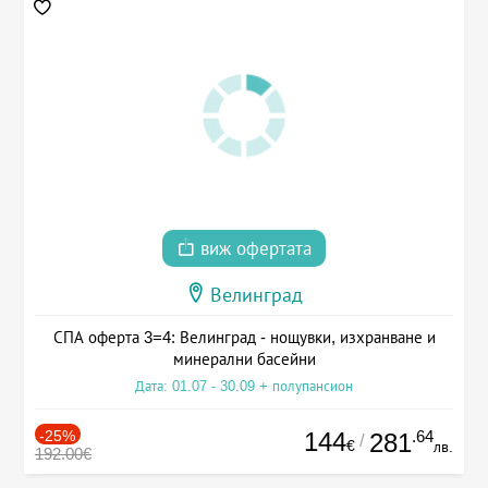
виж офертата
Велинград
СПА оферта 3=4: Велинград - нощувки, изхранване и
минерални басейни
Дата: 01.07 - 30.09 + полупансион
-25%
144
.64
281
/
€
лв.
192.00€