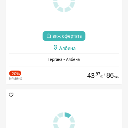
виж офертата
Албена
Гергана - Албена
-20%
.97
86
43
/
лв.
€
54.66€