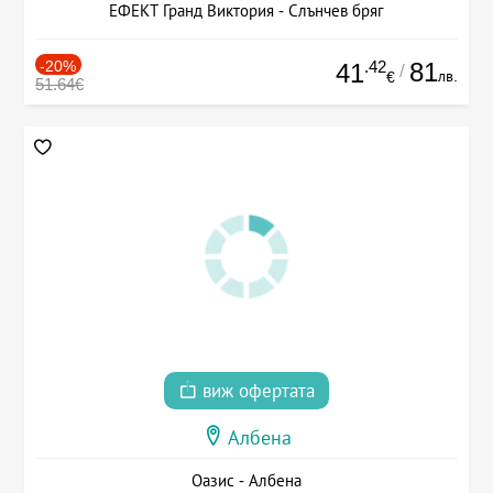
ЕФЕКТ Гранд Виктория - Слънчев бряг
-20%
.42
81
41
/
лв.
€
51.64€
виж офертата
Албена
Оазис - Албена