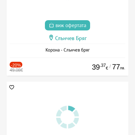
виж офертата
Слънчев Бряг
Корона - Слънчев бряг
-20%
.37
77
39
/
лв.
€
49.08€