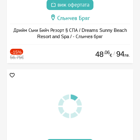
виж офертата
Слънчев Бряг
Дрийм Съни Бийч Резорт § СПА / Dreams Sunny Beach
Resort and Spa / - Слънчев бряг
-15%
.06
94
48
/
лв.
€
56.75€