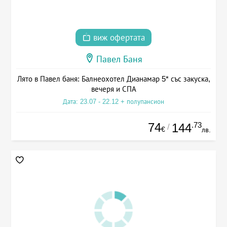
виж офертата
Павел Баня
Лято в Павел баня: Балнеохотел Дианамар 5* със закуска,
вечеря и СПА
Дата: 23.07 - 22.12 + полупансион
74
.73
144
/
€
лв.