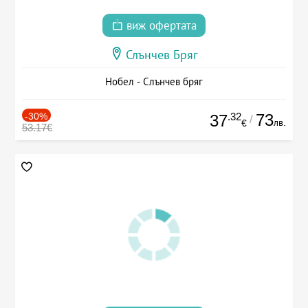
виж офертата
Слънчев Бряг
Нобел - Слънчев бряг
-30%
.32
73
37
/
лв.
€
53.17€