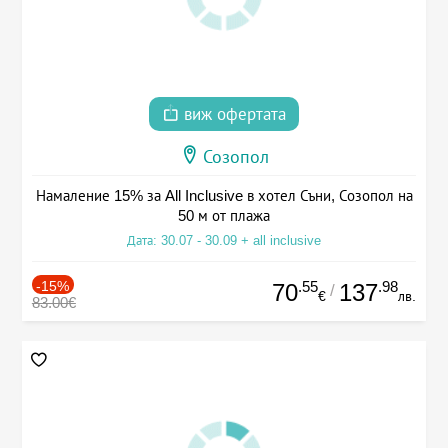
виж офертата
Созопол
Намаление 15% за All Inclusive в хотел Съни, Созопол на
50 м от плажа
Дата: 30.07 - 30.09 + all inclusive
-15%
.55
.98
70
137
/
€
лв.
83.00€