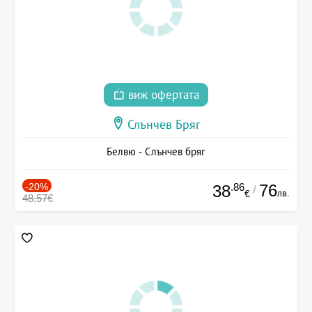
виж офертата
Слънчев Бряг
Белвю - Слънчев бряг
-20%
.86
76
38
/
лв.
€
48.57€