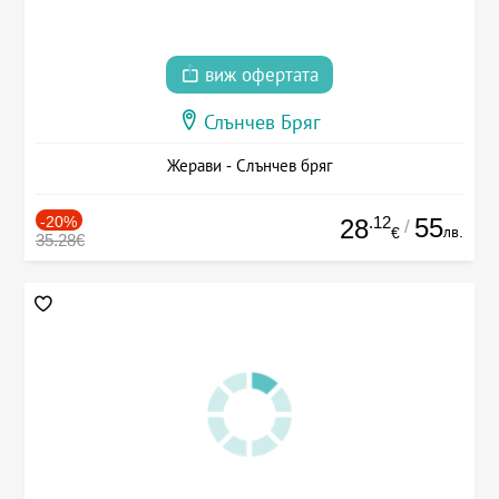
виж офертата
Слънчев Бряг
Жерави - Слънчев бряг
-20%
.12
55
28
/
лв.
€
35.28€