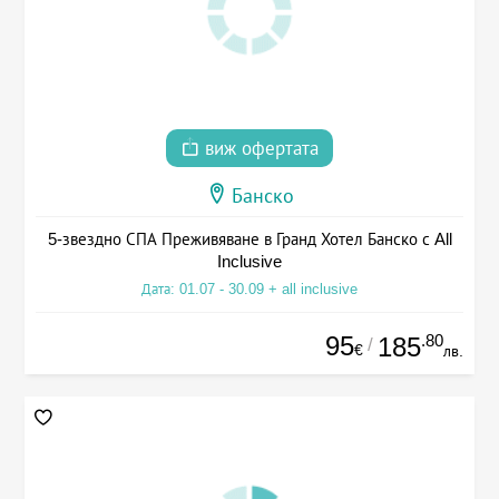
виж офертата
Банско
5-звездно СПА Преживяване в Гранд Хотел Банско с All
Inclusive
Дата: 01.07 - 30.09 + all inclusive
95
.80
185
/
€
лв.