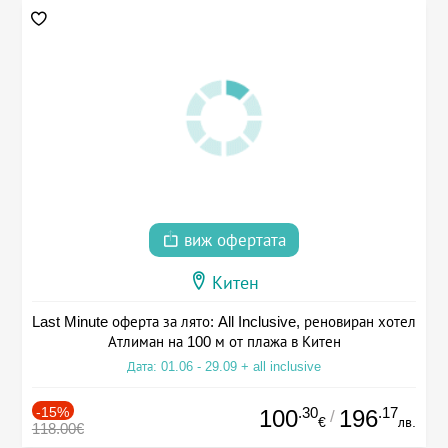
виж офертата
Китен
Last Minute оферта за лято: All Inclusive, реновиран хотел
Атлиман на 100 м от плажа в Китен
Дата: 01.06 - 29.09 + all inclusive
-15%
.30
.17
100
196
/
€
лв.
118.00€