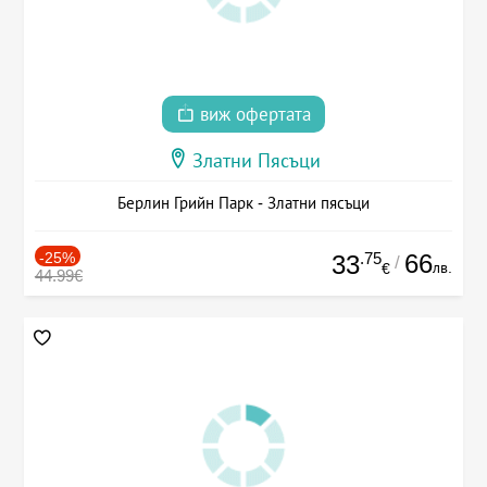
виж офертата
Златни Пясъци
Берлин Грийн Парк - Златни пясъци
-25%
.75
66
33
/
лв.
€
44.99€