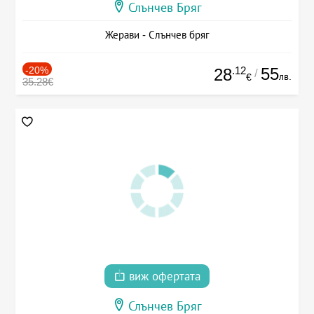
Слънчев Бряг
Жерави - Слънчев бряг
-20%
.12
55
28
/
лв.
€
35.28€
виж офертата
Слънчев Бряг