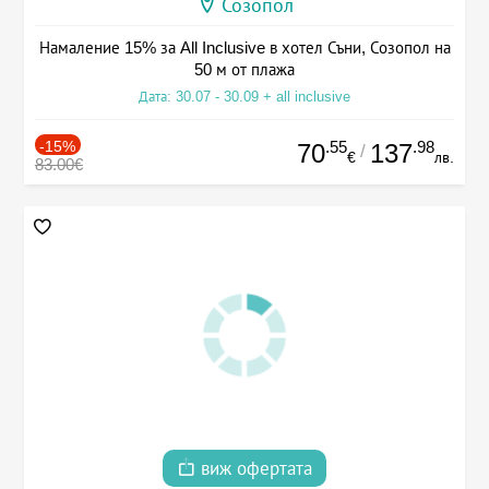
Созопол
Намаление 15% за All Inclusive в хотел Съни, Созопол на
50 м от плажа
Дата: 30.07 - 30.09 + all inclusive
-15%
.55
.98
70
137
/
€
лв.
83.00€
виж офертата