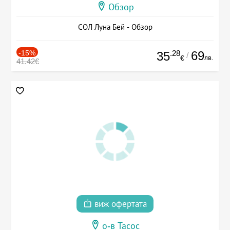
Обзор
СОЛ Луна Бей - Обзор
-15%
.28
69
35
/
лв.
€
41.42€
виж офертата
о-в Тасос