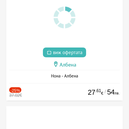
виж офертата
Албена
Нона - Албена
-25%
.61
54
27
/
лв.
€
37.02€