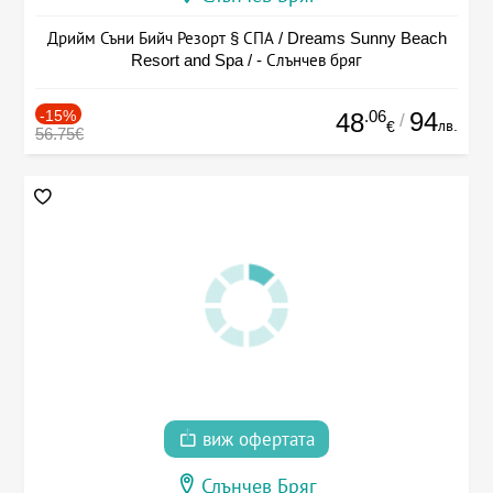
Дрийм Съни Бийч Резорт § СПА / Dreams Sunny Beach
Resort and Spa / - Слънчев бряг
-15%
.06
94
48
/
лв.
€
56.75€
виж офертата
Слънчев Бряг