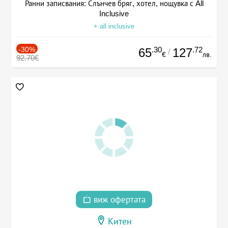
Ранни записвания: Слънчев бряг, хотел, нощувка с All
Inclusive
+ all inclusive
-30%
.30
.72
65
127
/
€
лв.
92.70€
виж офертата
Китен