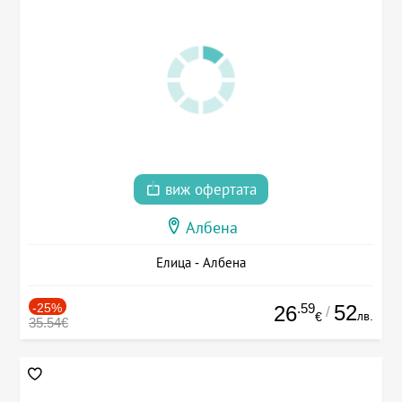
виж офертата
Албена
Елица - Албена
-25%
.59
52
26
/
лв.
€
35.54€