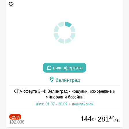
виж офертата
Велинград
СПА оферта 3=4: Велинград - нощувки, изхранване и
минерални басейни
Дата: 01.07 - 30.09 + полупансион
-25%
144
.64
281
/
€
лв.
192.00€