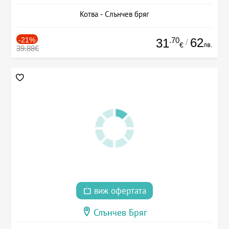
Котва - Слънчев бряг
-21%
.70
62
31
/
лв.
€
39.88€
виж офертата
Слънчев Бряг