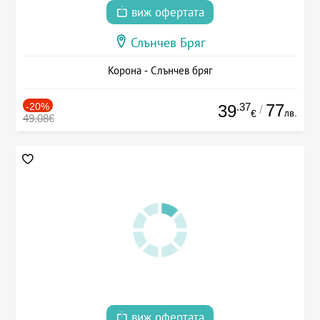
виж офертата
Слънчев Бряг
Корона - Слънчев бряг
-20%
.37
77
39
/
лв.
€
49.08€
виж офертата