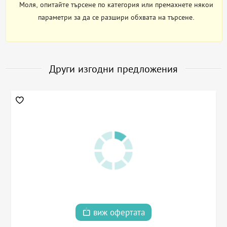
Моля, опитайте търсене по категория или премахнете някои
параметри за да се разшири обхвата на търсене.
Други изгодни предложения
виж офертата