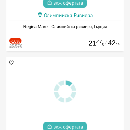
виж офертата
Олимпийска Ривиера
Regina Mare - Олимпийска ривиера, Гърция
-16%
.47
42
21
/
лв.
€
25.57€
виж офертата