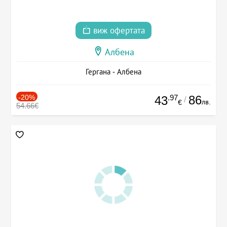
виж офертата
Албена
Гергана - Албена
-20%
.97
86
43
/
лв.
€
54.66€