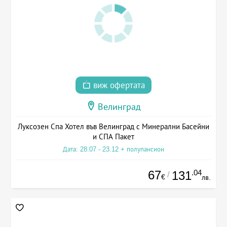
виж офертата
Велинград
Луксозен Спа Хотел във Велинград с Минерални Басейни
и СПА Пакет
Дата: 28.07 - 23.12 + полупансион
67
.04
131
/
€
лв.