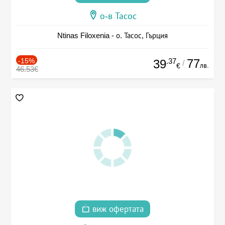
о-в Тасос
Ntinas Filoxenia - о. Тасос, Гърция
-15%
.37
77
39
/
лв.
€
46.53€
виж офертата