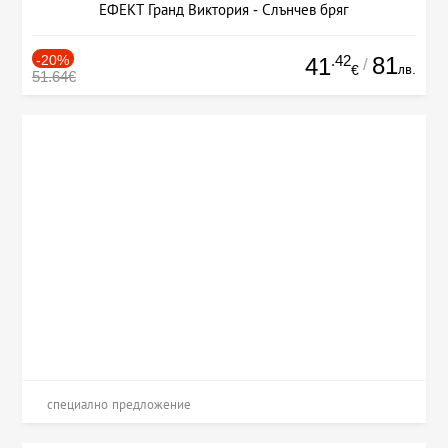
ЕФЕКТ Гранд Виктория - Слънчев бряг
-20%
.42
81
41
/
лв.
€
51.64€
специално предложение