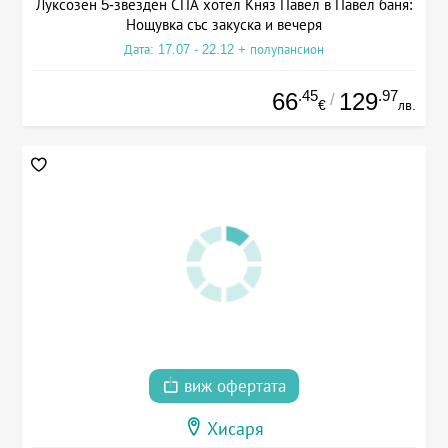
Луксозен 5-звезден СПА хотел Княз Павел в Павел баня:
Нощувка със закуска и вечеря
Дата: 17.07 - 22.12 + полупансион
.45
.97
66
129
/
€
лв.
виж офертата
Хисаря