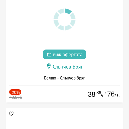
виж офертата
Слънчев Бряг
Белвю - Слънчев бряг
-20%
.86
76
38
/
лв.
€
48.57€