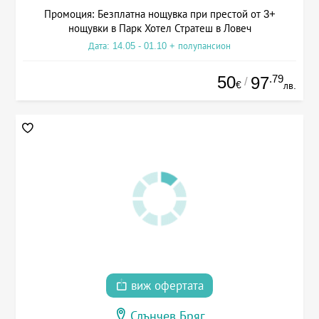
Промоция: Безплатна нощувка при престой от 3+
нощувки в Парк Хотел Стратеш в Ловеч
Дата: 14.05 - 01.10 + полупансион
50
.79
97
/
€
лв.
виж офертата
Слънчев Бряг