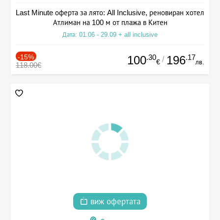
Last Minute оферта за лято: All Inclusive, реновиран хотел
Атлиман на 100 м от плажа в Китен
Дата: 01.06 - 29.09 + all inclusive
-15%
.30
.17
100
196
/
€
лв.
118.00€
виж офертата