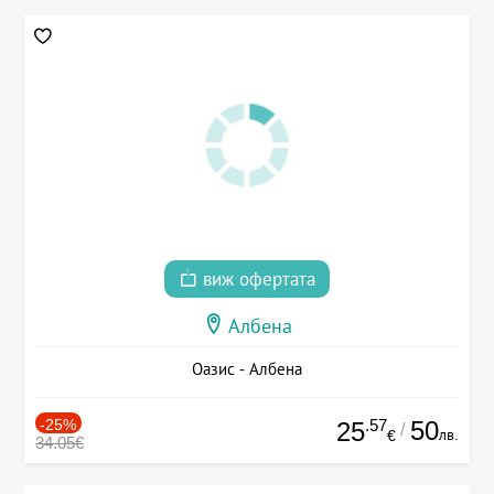
виж офертата
Албена
Оазис - Албена
-25%
.57
50
25
/
лв.
€
34.05€