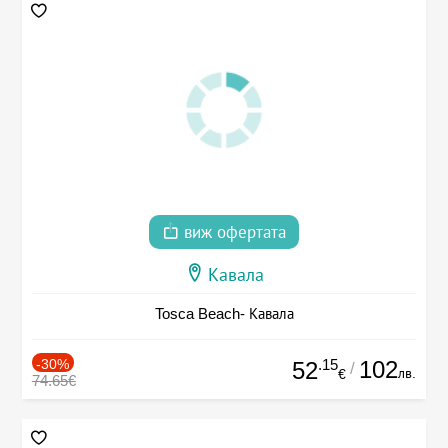
виж офертата
Кавала
Tosca Beach- Кавала
-30%
.15
102
52
/
лв.
€
74.65€