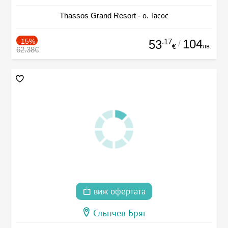
Thassos Grand Resort - о. Тасос
-15%
.17
104
53
/
лв.
€
62.38€
виж офертата
Слънчев Бряг