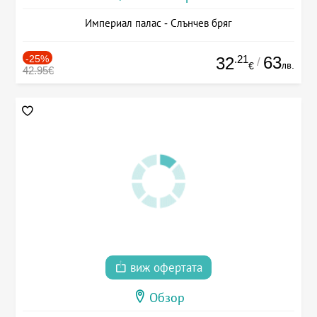
Империал палас - Слънчев бряг
-25%
.21
63
32
/
лв.
€
42.95€
виж офертата
Обзор