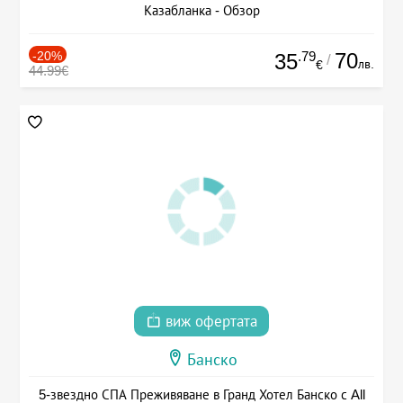
Казабланка - Обзор
-20%
.79
70
35
/
лв.
€
44.99€
виж офертата
Банско
5-звездно СПА Преживяване в Гранд Хотел Банско с All