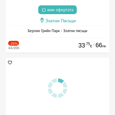
виж офертата
Златни Пясъци
Берлин Грийн Парк - Златни пясъци
-25%
.75
66
33
/
лв.
€
44.99€