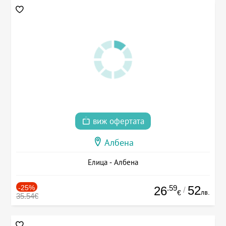
виж офертата
Албена
Елица - Албена
-25%
.59
52
26
/
лв.
€
35.54€