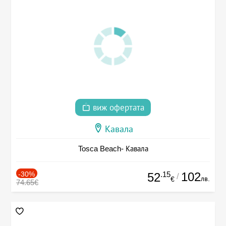
виж офертата
Кавала
Tosca Beach- Кавала
-30%
.15
102
52
/
лв.
€
74.65€