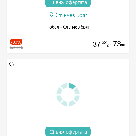
виж офертата
Слънчев Бряг
Нобел - Слънчев бряг
-30%
.32
73
37
/
лв.
€
53.17€
виж офертата