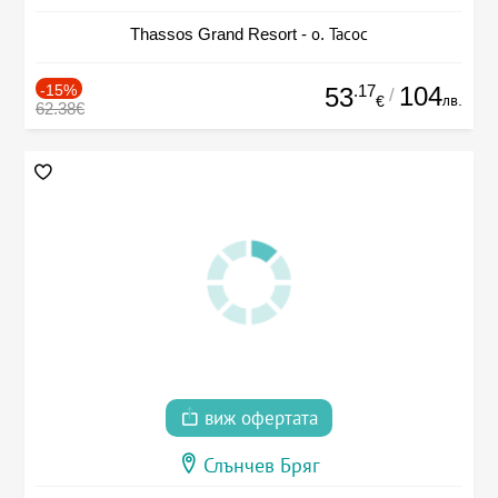
Thassos Grand Resort - о. Тасос
-15%
.17
104
53
/
лв.
€
62.38€
виж офертата
Слънчев Бряг