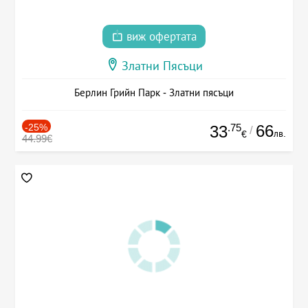
виж офертата
Златни Пясъци
Берлин Грийн Парк - Златни пясъци
-25%
.75
66
33
/
лв.
€
44.99€