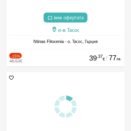
виж офертата
о-в Тасос
Ntinas Filoxenia - о. Тасос, Гърция
-15%
.37
77
39
/
лв.
€
46.53€