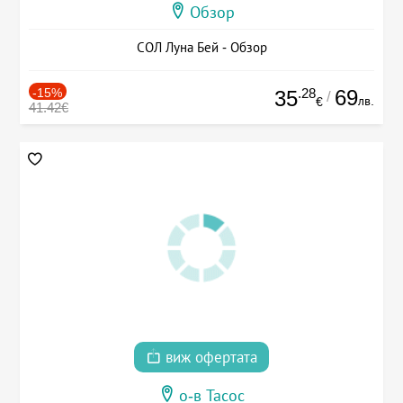
Обзор
СОЛ Луна Бей - Обзор
-15%
.28
69
35
/
лв.
€
41.42€
виж офертата
о-в Тасос