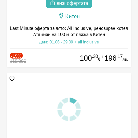
виж офертата
Китен
Last Minute оферта за лято: All Inclusive, реновиран хотел
Атлиман на 100 м от плажа в Китен
Дата: 01.06 - 29.09 + all inclusive
-15%
.30
.17
100
196
/
€
лв.
118.00€