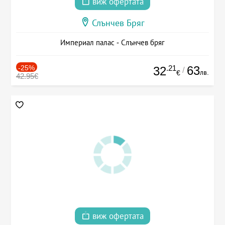
виж офертата
Слънчев Бряг
Империал палас - Слънчев бряг
-25%
.21
63
32
/
лв.
€
42.95€
виж офертата