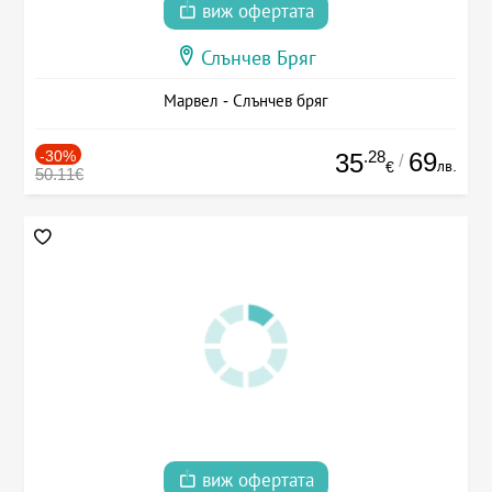
виж офертата
Слънчев Бряг
Марвел - Слънчев бряг
-30%
.28
69
35
/
лв.
€
50.11€
виж офертата