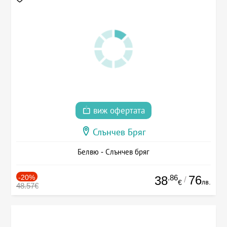
виж офертата
Слънчев Бряг
Белвю - Слънчев бряг
-20%
.86
76
38
/
лв.
€
48.57€