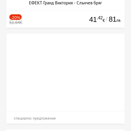
ЕФЕКТ Гранд Виктория - Слънчев бряг
-20%
.42
81
41
/
лв.
€
51.64€
специално предложение