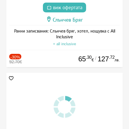
виж офертата
Слънчев Бряг
Ранни записвания: Слънчев бряг, хотел, нощувка с All
Inclusive
+ all inclusive
-30%
.30
.72
65
127
/
€
лв.
92.70€