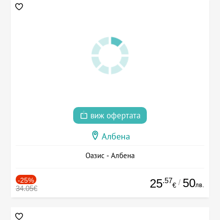
виж офертата
Албена
Оазис - Албена
-25%
.57
50
25
/
лв.
€
34.05€