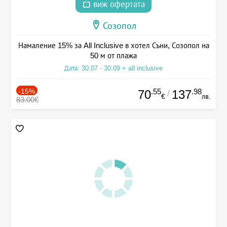
виж офертата
Созопол
Намаление 15% за All Inclusive в хотел Съни, Созопол на
50 м от плажа
Дата: 30.07 - 30.09 + all inclusive
-15%
.55
.98
70
137
/
€
лв.
83.00€