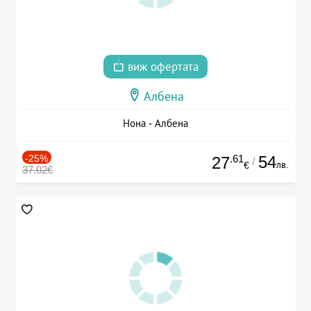
виж офертата
Албена
Нона - Албена
-25%
.61
54
27
/
лв.
€
37.02€