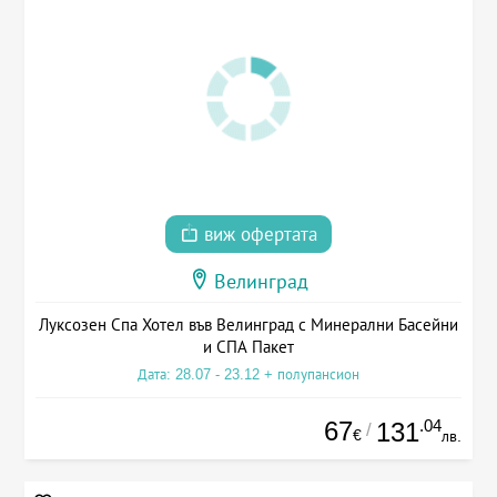
виж офертата
Велинград
Луксозен Спа Хотел във Велинград с Минерални Басейни
и СПА Пакет
Дата: 28.07 - 23.12 + полупансион
67
.04
131
/
€
лв.