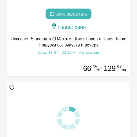
виж офертата
Павел Баня
Луксозен 5-звезден СПА хотел Княз Павел в Павел баня:
Нощувка със закуска и вечеря
Дата: 17.07 - 22.12 + полупансион
.45
.97
66
129
/
€
лв.