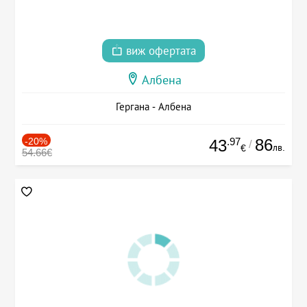
виж офертата
Албена
Гергана - Албена
-20%
.97
86
43
/
лв.
€
54.66€