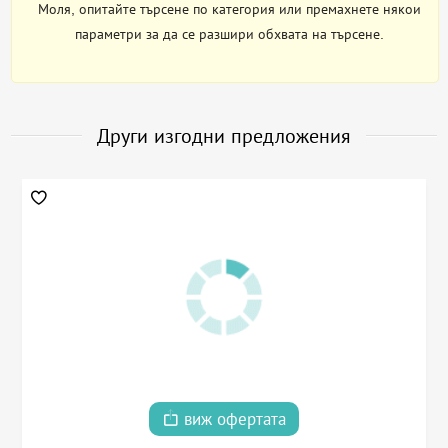
Моля, опитайте търсене по категория или премахнете някои
параметри за да се разшири обхвата на търсене.
Други изгодни предложения
виж офертата