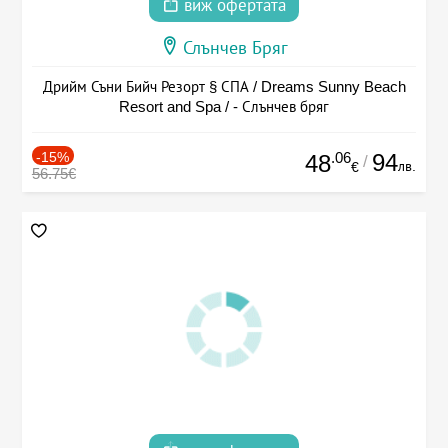
виж офертата
Слънчев Бряг
Дрийм Съни Бийч Резорт § СПА / Dreams Sunny Beach
Resort and Spa / - Слънчев бряг
-15%
.06
94
48
/
лв.
€
56.75€