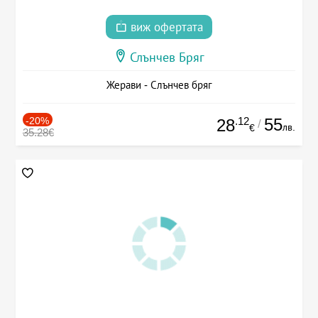
виж офертата
Слънчев Бряг
Жерави - Слънчев бряг
-20%
.12
55
28
/
лв.
€
35.28€