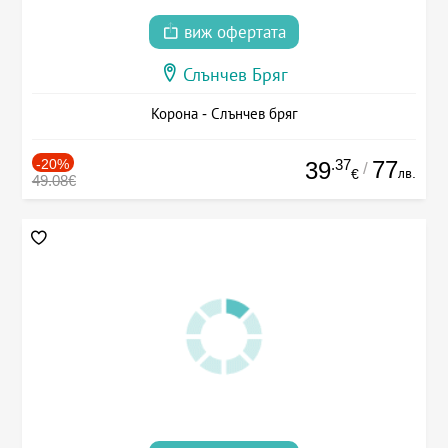
виж офертата
Слънчев Бряг
Корона - Слънчев бряг
-20%
.37
77
39
/
лв.
€
49.08€