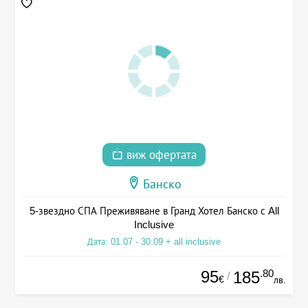
виж офертата
Банско
5-звездно СПА Преживяване в Гранд Хотел Банско с All
Inclusive
Дата: 01.07 - 30.09 + all inclusive
95
.80
185
/
€
лв.