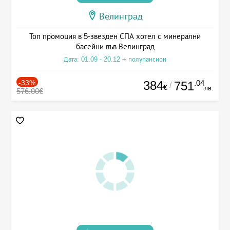
Велинград
Топ промоция в 5-звезден СПА хотел с минерални
басейни във Велинград
Дата: 01.09 - 20.12 + полупансион
-33%
384
.04
751
/
€
лв.
576.00€