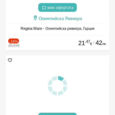
виж офертата
Олимпийска Ривиера
Regina Mare - Олимпийска ривиера, Гърция
-16%
.47
42
21
/
лв.
€
25.57€