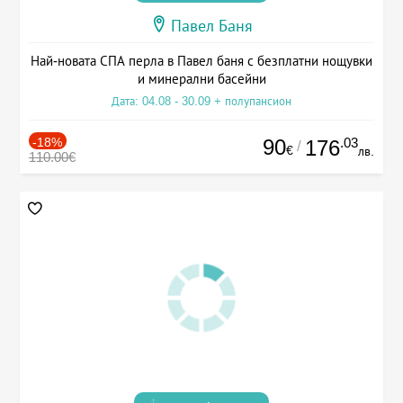
Павел Баня
Най-новата СПА перла в Павел баня с безплатни нощувки
и минерални басейни
Дата: 04.08 - 30.09 + полупансион
-18%
90
.03
176
/
€
лв.
110.00€