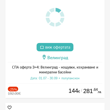
виж офертата
Велинград
СПА оферта 3=4: Велинград - нощувки, изхранване и
минерални басейни
Дата: 01.07 - 30.09 + полупансион
-25%
144
.64
281
/
€
лв.
192.00€