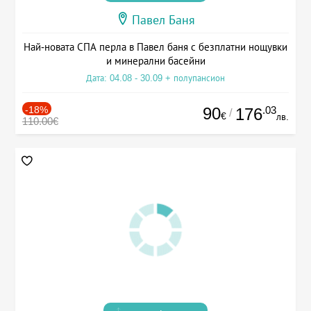
Павел Баня
Най-новата СПА перла в Павел баня с безплатни нощувки
и минерални басейни
Дата: 04.08 - 30.09 + полупансион
-18%
90
.03
176
/
€
лв.
110.00€