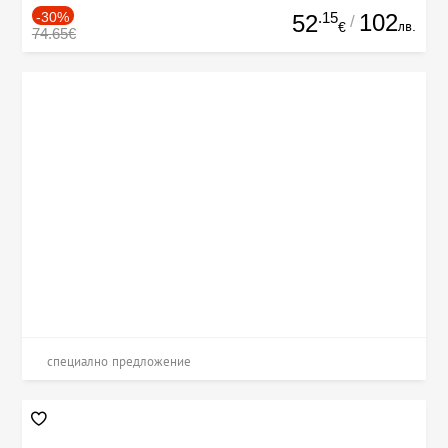
-30%
.15
102
52
/
лв.
€
74.65€
специално предложение