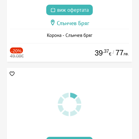
виж офертата
Слънчев Бряг
Корона - Слънчев бряг
-20%
.37
77
39
/
лв.
€
49.08€