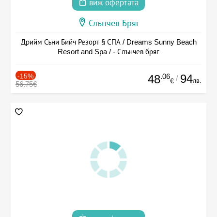
виж офертата
Слънчев Бряг
Дрийм Съни Бийч Резорт § СПА / Dreams Sunny Beach
Resort and Spa / - Слънчев бряг
-15%
.06
94
48
/
лв.
€
56.75€