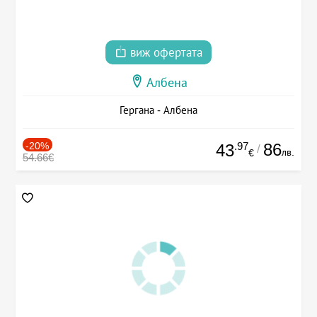
виж офертата
Албена
Гергана - Албена
-20%
.97
86
43
/
лв.
€
54.66€