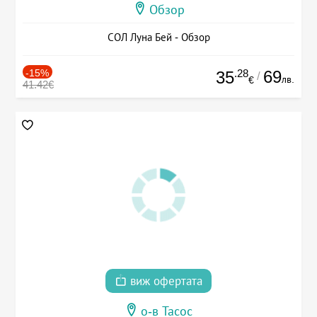
Обзор
СОЛ Луна Бей - Обзор
-15%
.28
69
35
/
лв.
€
41.42€
виж офертата
о-в Тасос