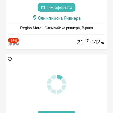
виж офертата
Олимпийска Ривиера
Regina Mare - Олимпийска ривиера, Гърция
-16%
.47
42
21
/
лв.
€
25.57€