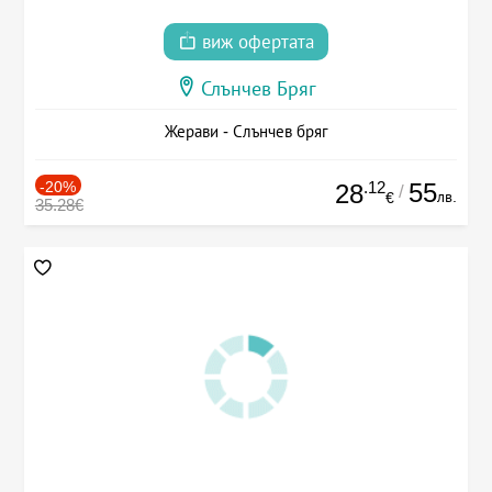
виж офертата
Слънчев Бряг
Жерави - Слънчев бряг
-20%
.12
55
28
/
лв.
€
35.28€