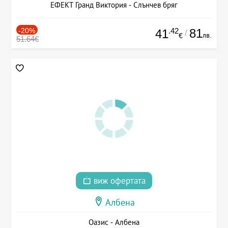
ЕФЕКТ Гранд Виктория - Слънчев бряг
-20%
.42
81
41
/
лв.
€
51.64€
виж офертата
Албена
Оазис - Албена