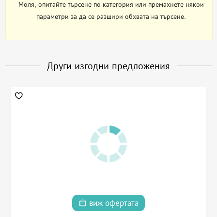
Моля, опитайте търсене по категория или премахнете някои
параметри за да се разшири обхвата на търсене.
Други изгодни предложения
виж офертата