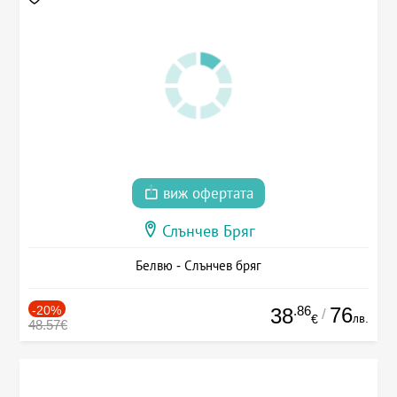
виж офертата
Слънчев Бряг
Белвю - Слънчев бряг
-20%
.86
76
38
/
лв.
€
48.57€