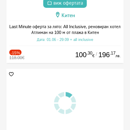
виж офертата
Китен
Last Minute оферта за лято: All Inclusive, реновиран хотел
Атлиман на 100 м от плажа в Китен
Дата: 01.06 - 29.09 + all inclusive
-15%
.30
.17
100
196
/
€
лв.
118.00€