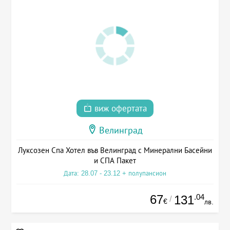
виж офертата
Велинград
Луксозен Спа Хотел във Велинград с Минерални Басейни
и СПА Пакет
Дата: 28.07 - 23.12 + полупансион
67
.04
131
/
€
лв.