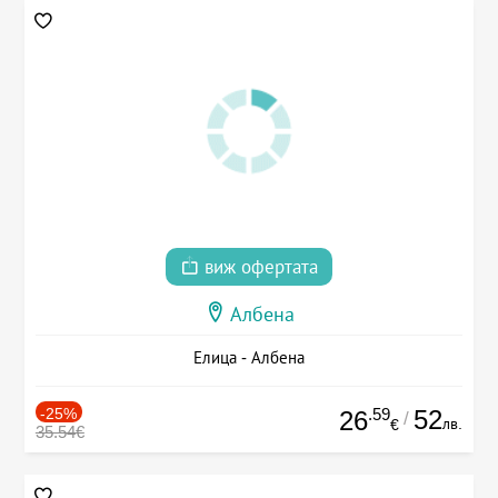
виж офертата
Албена
Елица - Албена
-25%
.59
52
26
/
лв.
€
35.54€