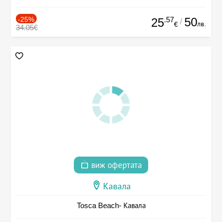
-25%
.57
50
25
/
лв.
€
34.05€
виж офертата
Кавала
Tosca Beach- Кавала