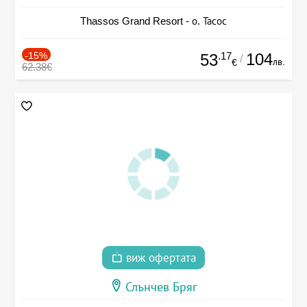
Thassos Grand Resort - о. Тасос
-15%
.17
104
53
/
лв.
€
62.38€
виж офертата
Слънчев Бряг