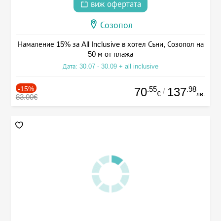
виж офертата
Созопол
Намаление 15% за All Inclusive в хотел Съни, Созопол на
50 м от плажа
Дата: 30.07 - 30.09 + all inclusive
-15%
.55
.98
70
137
/
€
лв.
83.00€