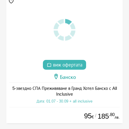
виж офертата
Банско
5-звездно СПА Преживяване в Гранд Хотел Банско с All
Inclusive
Дата: 01.07 - 30.09 + all inclusive
95
.80
185
/
€
лв.