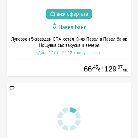
виж офертата
Павел Баня
Луксозен 5-звезден СПА хотел Княз Павел в Павел баня:
Нощувка със закуска и вечеря
Дата: 17.07 - 22.12 + полупансион
.45
.97
66
129
/
€
лв.