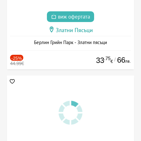
виж офертата
Златни Пясъци
Берлин Грийн Парк - Златни пясъци
-25%
.75
66
33
/
лв.
€
44.99€