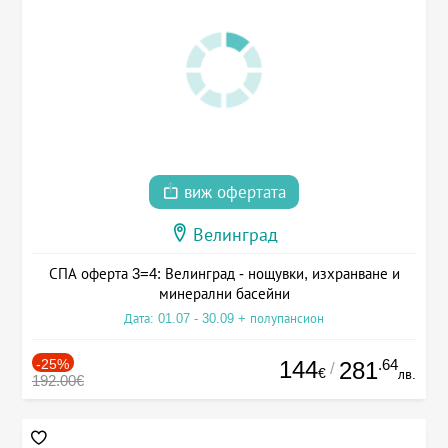
виж офертата
Велинград
СПА оферта 3=4: Велинград - нощувки, изхранване и
минерални басейни
Дата: 01.07 - 30.09 + полупансион
-25%
144
.64
281
/
€
лв.
192.00€