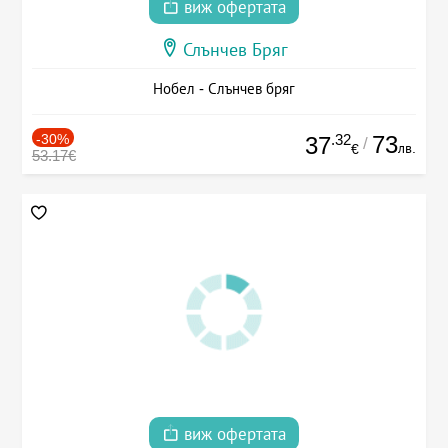
виж офертата
Слънчев Бряг
Нобел - Слънчев бряг
-30%
.32
73
37
/
лв.
€
53.17€
виж офертата