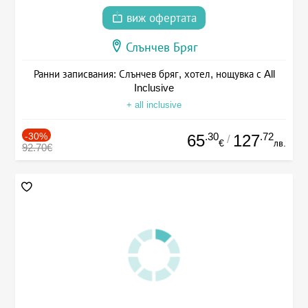
виж офертата
Слънчев Бряг
Ранни записвания: Слънчев бряг, хотел, нощувка с All
Inclusive
+ all inclusive
-30%
.30
.72
65
127
/
€
лв.
92.70€