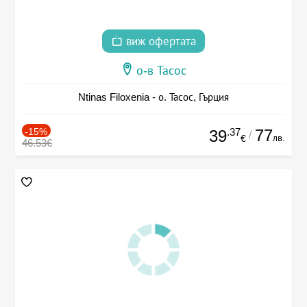
виж офертата
о-в Тасос
Ntinas Filoxenia - о. Тасос, Гърция
-15%
.37
77
39
/
лв.
€
46.53€