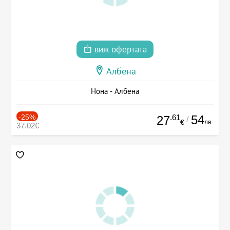
виж офертата
Албена
Нона - Албена
-25%
.61
54
27
/
лв.
€
37.02€