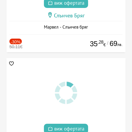
виж офертата
Слънчев Бряг
Марвел - Слънчев бряг
-30%
.28
69
35
/
лв.
€
50.11€
виж офертата