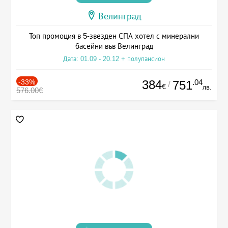
Велинград
Топ промоция в 5-звезден СПА хотел с минерални
басейни във Велинград
Дата: 01.09 - 20.12 + полупансион
-33%
384
.04
751
/
€
лв.
576.00€