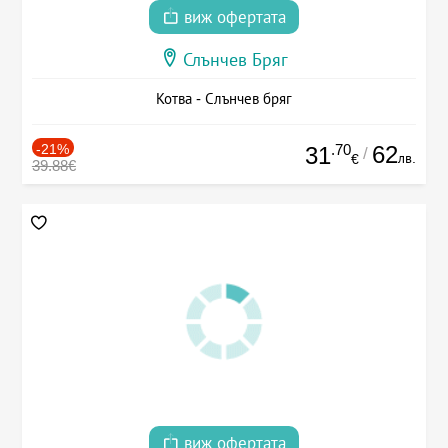
виж офертата
Слънчев Бряг
Котва - Слънчев бряг
-21%
.70
62
31
/
лв.
€
39.88€
виж офертата