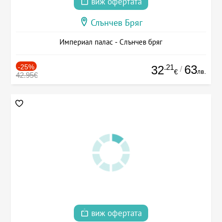
виж офертата
Слънчев Бряг
Империал палас - Слънчев бряг
-25%
.21
63
32
/
лв.
€
42.95€
виж офертата