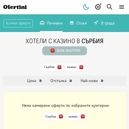
Ofertini
Почивки
Стоки
В града
Всички оферти
ХОТЕЛИ С КАЗИНО В
СЪРБИЯ
ВИЖ ФИЛТРИ
Сърбия
казино
Цена
Отстъпка
Най-нови
Няма намерени оферти по избраните критерии:
Сърбия
казино