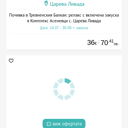
Царева Ливада
Почивка в Тревненския Балкан: релакс с включена закуска
в Комплекс Асеневци с. Царева Ливада
Дата: 14.07 - 30.09 + закуска
36
.41
70
/
€
лв.
виж офертата