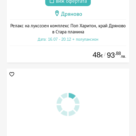
виж офертата
Дряново
Релакс на луксозен комплекс Поп Харитон, край Дряново
в Стара планина
Дата: 16.07 - 20.12 + полупансион
48
.88
93
/
€
лв.