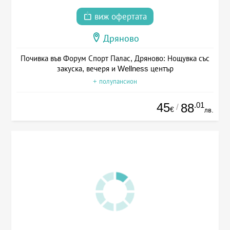
виж офертата
Дряново
Почивка във Форум Спорт Палас, Дряново: Нощувка със
закуска, вечеря и Wellness център
+ полупансион
45
.01
88
/
€
лв.