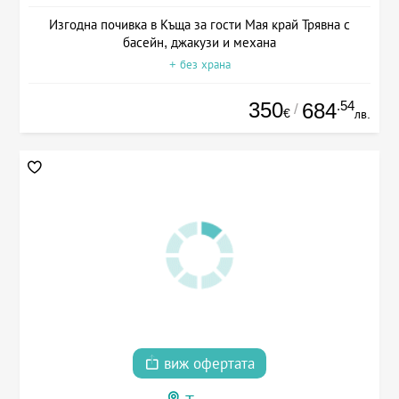
Изгодна почивка в Къща за гости Мая край Трявна с
басейн, джакузи и механа
+ без храна
350
.54
684
/
€
лв.
виж офертата