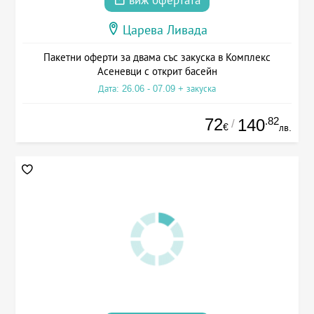
виж офертата
Царева Ливада
Пакетни оферти за двама със закуска в Комплекс
Асеневци с открит басейн
Дата: 26.06 - 07.09 + закуска
72
.82
140
/
€
лв.