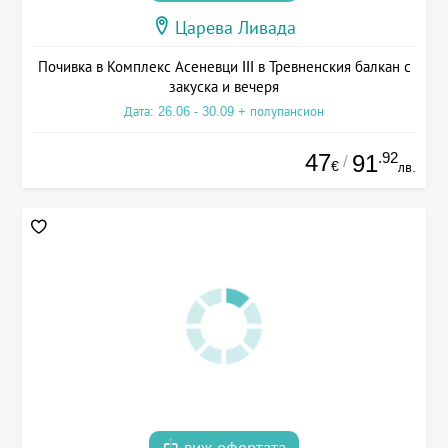
Царева Ливада
Почивка в Комплекс Асеневци III в Тревненския балкан с
закуска и вечеря
Дата: 26.06 - 30.09 + полупансион
47
.92
91
/
€
лв.