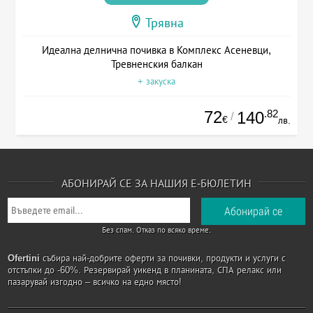
Трявна
Идеална делнична почивка в Комплекс Асеневци,
Тревненския балкан
+ закуска
72
.82
140
/
€
лв.
АБОНИРАЙ СЕ ЗА НАШИЯ Е-БЮЛЕТИН
Без спам. Отказ по всяко време.
Ofertini
събира най-добрите оферти за почивки, продукти и услуги с
отстъпки до -60%. Резервирай уикенд в планината, СПА релакс или
пазарувай изгодно – всичко на едно място!