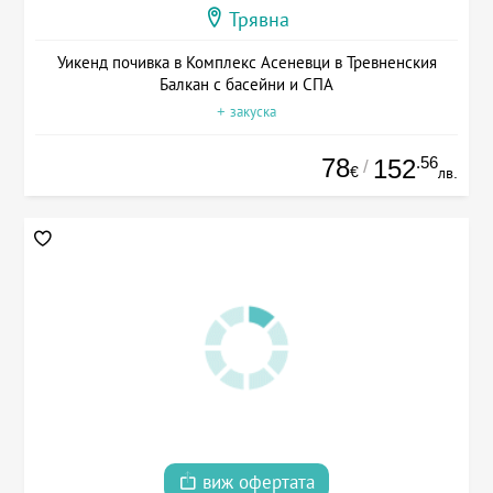
Трявна
Уикенд почивка в Комплекс Асеневци в Тревненския
Балкан с басейни и СПА
+ закуска
78
.56
152
/
€
лв.
виж офертата