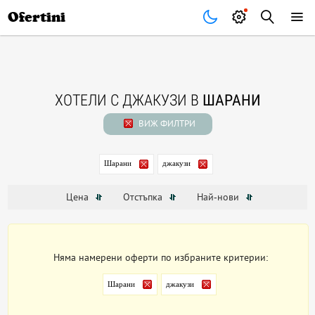
Почивки
Стоки
В града
Всички оферти
Ofertini
ХОТЕЛИ С ДЖАКУЗИ В
ШАРАНИ
ВИЖ ФИЛТРИ
Шарани
джакузи
Цена
Отстъпка
Най-нови
Няма намерени оферти по избраните критерии:
Шарани
джакузи