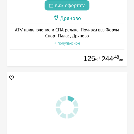
виж офертата
Дряново
АТV приключение и СПА релакс: Почивка във Форум
Спорт Палас, Дряново
+ полупансион
125
.48
244
/
€
лв.