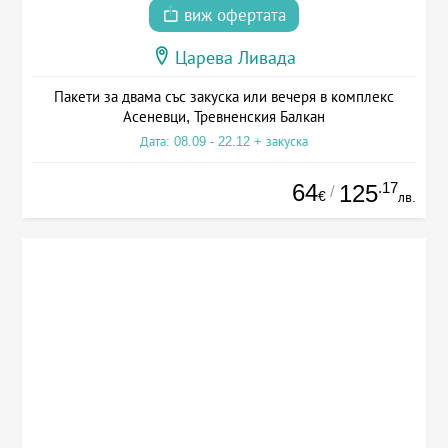
виж офертата
Царева Ливада
Пакети за двама със закуска или вечеря в комплекс
Асеневци, Тревненския Балкан
Дата: 08.09 - 22.12 + закуска
64
.17
125
/
€
лв.