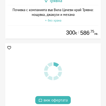
Трявна
Почивка с компанията във Вила Цачеви край Трявна:
нощувка, джакузи и механа
+ без храна
300
.75
586
/
€
лв.
виж офертата