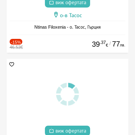
виж офертата
о-в Тасос
Ntinas Filoxenia - о. Тасос, Гърция
-15%
.37
77
39
/
лв.
€
46.53€
виж офертата