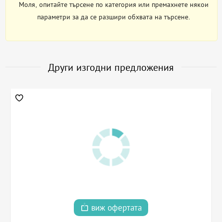
Моля, опитайте търсене по категория или премахнете някои
параметри за да се разшири обхвата на търсене.
Други изгодни предложения
виж офертата