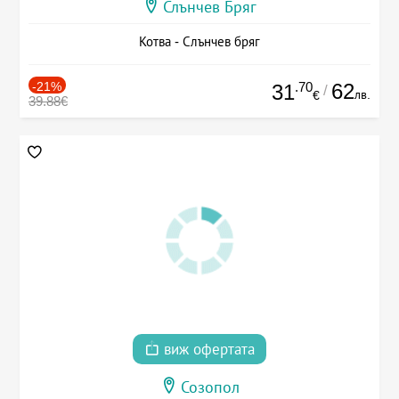
Слънчев Бряг
Котва - Слънчев бряг
-21%
.70
62
31
/
лв.
€
39.88€
виж офертата
Созопол