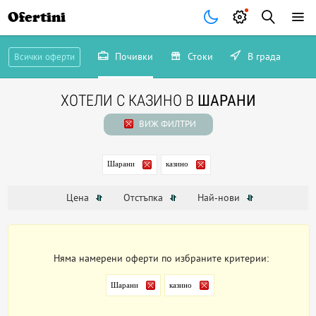
Ofertini
Почивки
Стоки
В града
Всички оферти
ХОТЕЛИ С КАЗИНО В
ШАРАНИ
ВИЖ ФИЛТРИ
Шарани
казино
Цена
Отстъпка
Най-нови
Няма намерени оферти по избраните критерии:
Шарани
казино