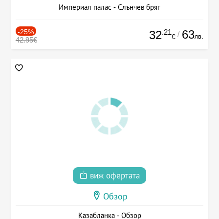
Империал палас - Слънчев бряг
-25%
.21
63
32
/
лв.
€
42.95€
виж офертата
Обзор
Казабланка - Обзор