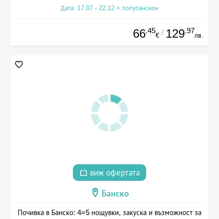
Дата: 17.07 - 22.12 + полупансион
.45
.97
66
129
/
€
лв.
виж офертата
Банско
Почивка в Банско: 4=5 нощувки, закуска и възможност за