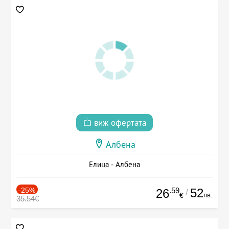
виж офертата
Албена
Елица - Албена
-25%
.59
52
26
/
лв.
€
35.54€