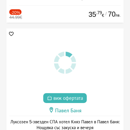
-20%
.79
70
35
/
лв.
€
44.99€
виж офертата
Павел Баня
Луксозен 5-звезден СПА хотел Княз Павел в Павел баня:
Нощувка със закуска и вечеря