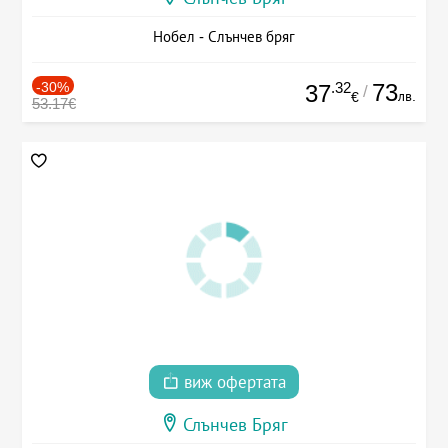
Нобел - Слънчев бряг
-30%
.32
73
37
/
лв.
€
53.17€
виж офертата
Слънчев Бряг