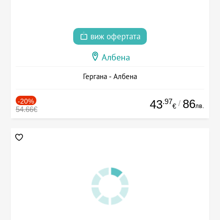
виж офертата
Албена
Гергана - Албена
-20%
.97
86
43
/
лв.
€
54.66€