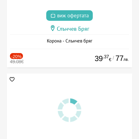
виж офертата
Слънчев Бряг
Корона - Слънчев бряг
-20%
.37
77
39
/
лв.
€
49.08€