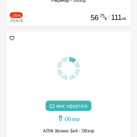
Мирамар - Обзор
-25%
.75
111
56
/
лв.
€
75.67€
виж офертата
Обзор
АЛУА Хелиос Бей - Обзор