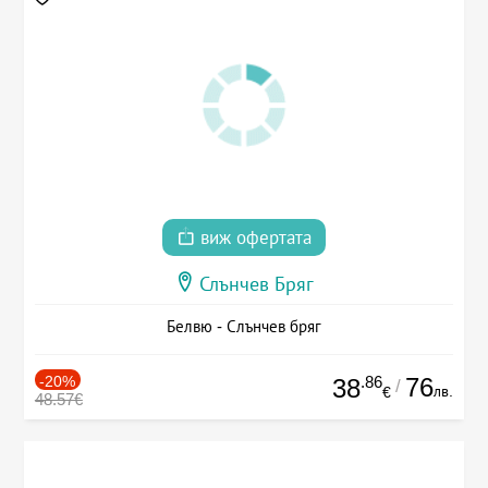
виж офертата
Слънчев Бряг
Белвю - Слънчев бряг
-20%
.86
76
38
/
лв.
€
48.57€