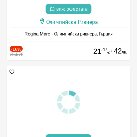
виж офертата
Олимпийска Ривиера
Regina Mare - Олимпийска ривиера, Гърция
-16%
.47
42
21
/
лв.
€
25.57€