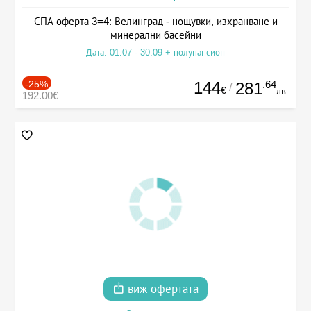
СПА оферта 3=4: Велинград - нощувки, изхранване и
минерални басейни
Дата: 01.07 - 30.09 + полупансион
-25%
144
.64
281
/
€
лв.
192.00€
виж офертата