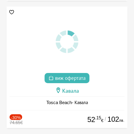
виж офертата
Кавала
Tosca Beach- Кавала
-30%
.15
102
52
/
лв.
€
74.65€