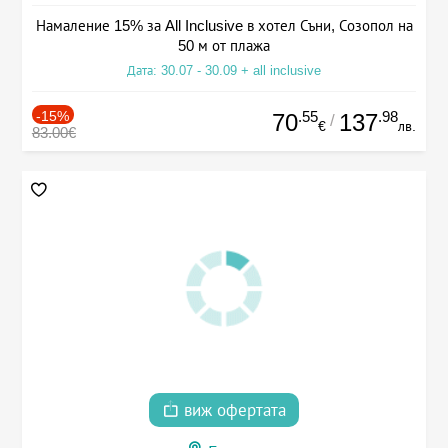
Намаление 15% за All Inclusive в хотел Съни, Созопол на
50 м от плажа
Дата: 30.07 - 30.09 + all inclusive
-15%
.55
.98
70
137
/
€
лв.
83.00€
виж офертата