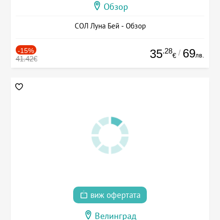
Обзор
СОЛ Луна Бей - Обзор
-15%
.28
69
35
/
лв.
€
41.42€
виж офертата
Велинград