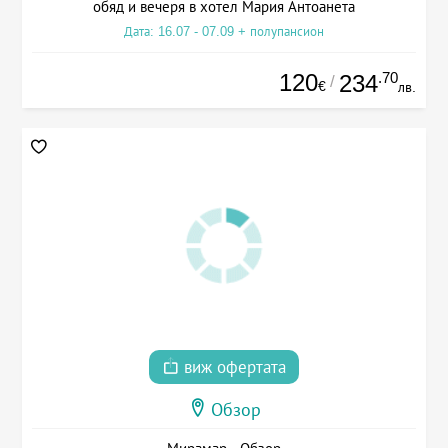
обяд и вечеря в хотел Мария Антоанета
Дата: 16.07 - 07.09 + полупансион
120
.70
234
/
€
лв.
виж офертата
Обзор