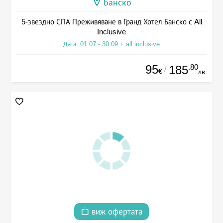
Банско
5-звездно СПА Преживяване в Гранд Хотел Банско с All
Inclusive
Дата: 01.07 - 30.09 + all inclusive
95
.80
185
/
€
лв.
виж офертата