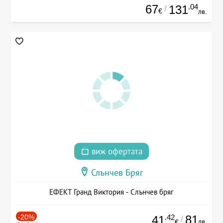
67
.04
131
/
€
лв.
виж офертата
Слънчев Бряг
ЕФЕКТ Гранд Виктория - Слънчев бряг
-20%
.42
81
41
/
лв.
€