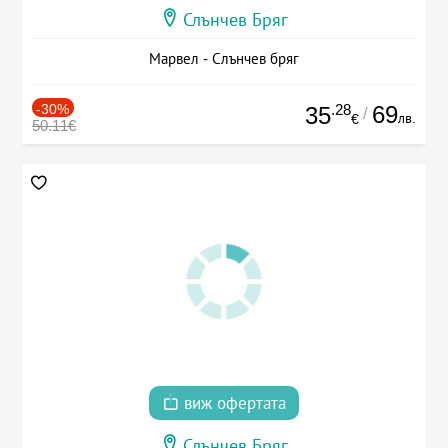
Слънчев Бряг
Марвел - Слънчев бряг
-30%
.28
69
35
/
лв.
€
50.11€
виж офертата
Слънчев Бряг