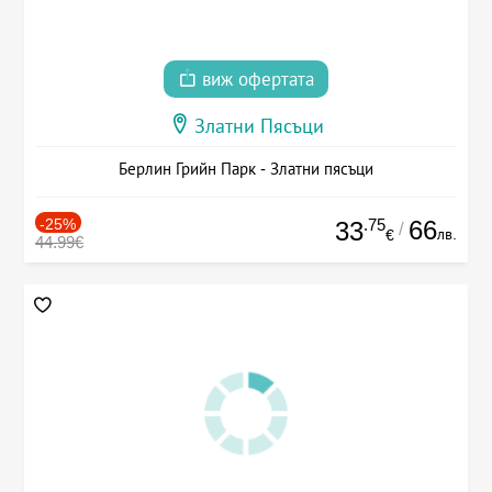
виж офертата
Златни Пясъци
Берлин Грийн Парк - Златни пясъци
-25%
.75
66
33
/
лв.
€
44.99€