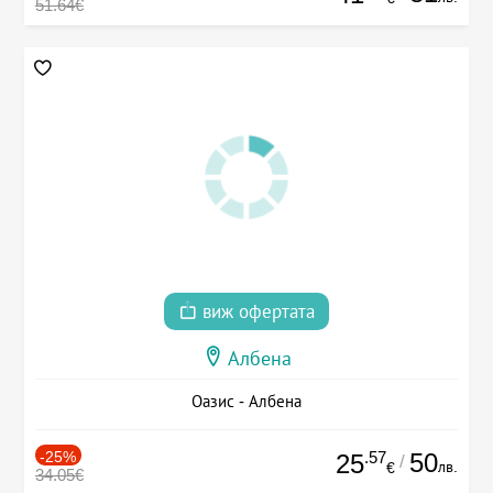
51.64€
виж офертата
Албена
Оазис - Албена
-25%
.57
50
25
/
лв.
€
34.05€