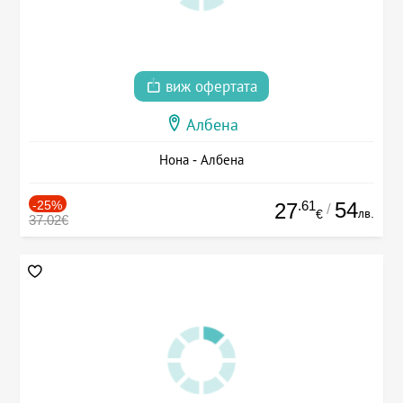
виж офертата
Албена
Нона - Албена
-25%
.61
54
27
/
лв.
€
37.02€