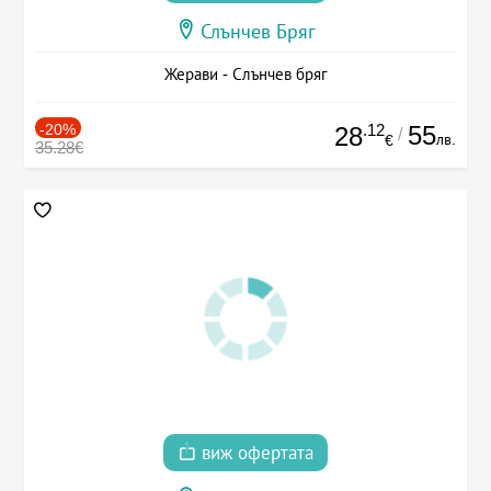
Слънчев Бряг
Жерави - Слънчев бряг
-20%
.12
55
28
/
лв.
€
35.28€
виж офертата