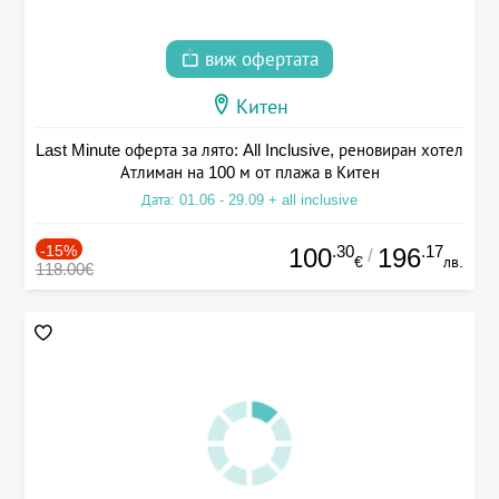
виж офертата
Китен
Last Minute оферта за лято: All Inclusive, реновиран хотел
Атлиман на 100 м от плажа в Китен
Дата: 01.06 - 29.09 + all inclusive
-15%
.30
.17
100
196
/
€
лв.
118.00€