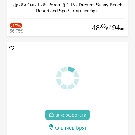
Дрийм Съни Бийч Резорт § СПА / Dreams Sunny Beach
Resort and Spa / - Слънчев бряг
-15%
.06
94
48
/
лв.
€
56.75€
виж офертата
Слънчев Бряг