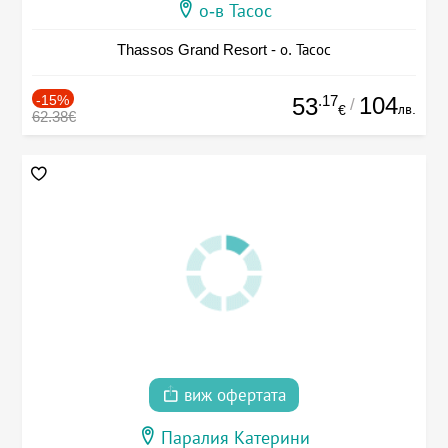
о-в Тасос
Thassos Grand Resort - о. Тасос
-15%
.17
104
53
/
лв.
€
62.38€
виж офертата
Паралия Катерини