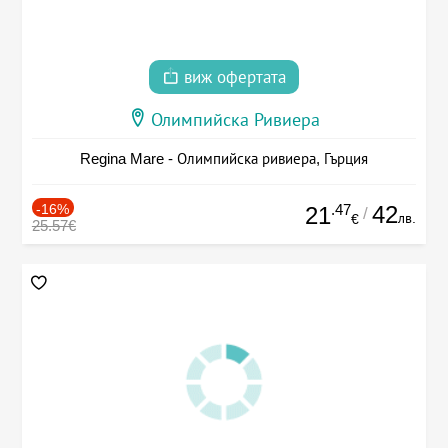
виж офертата
Олимпийска Ривиера
Regina Mare - Олимпийска ривиера, Гърция
-16%
.47
42
21
/
лв.
€
25.57€