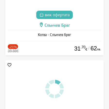
виж офертата
Слънчев Бряг
Котва - Слънчев бряг
-21%
.70
62
31
/
лв.
€
39.88€