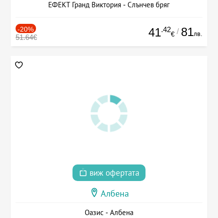
ЕФЕКТ Гранд Виктория - Слънчев бряг
-20%
.42
81
41
/
лв.
€
51.64€
виж офертата
Албена
Оазис - Албена