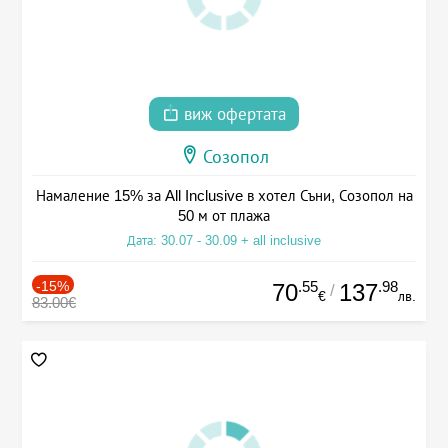
виж офертата
Созопол
Намаление 15% за All Inclusive в хотел Съни, Созопол на
50 м от плажа
Дата: 30.07 - 30.09 + all inclusive
-15%
.55
.98
70
137
/
€
лв.
83.00€