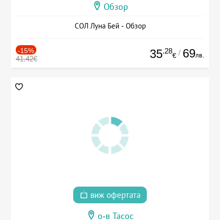
Обзор
СОЛ Луна Бей - Обзор
-15%
.28
69
35
/
лв.
€
41.42€
виж офертата
о-в Тасос