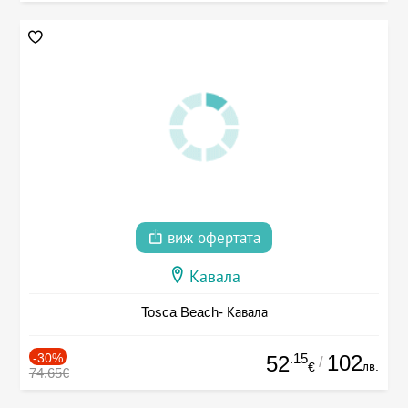
виж офертата
Кавала
Tosca Beach- Кавала
-30%
.15
102
52
/
лв.
€
74.65€