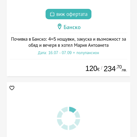
виж офертата
Банско
Почивка в Банско: 4=5 нощувки, закуска и възможност за
обяд и вечеря в хотел Мария Антоанета
Дата: 16.07 - 07.09 + полупансион
120
.70
234
/
€
лв.