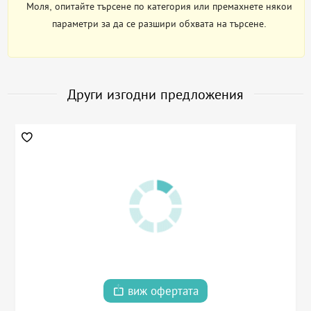
Моля, опитайте търсене по категория или премахнете някои
параметри за да се разшири обхвата на търсене.
Други изгодни предложения
виж офертата