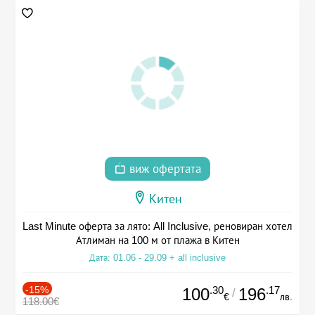
виж офертата
Китен
Last Minute оферта за лято: All Inclusive, реновиран хотел
Атлиман на 100 м от плажа в Китен
Дата: 01.06 - 29.09 + all inclusive
-15%
.30
.17
100
196
/
€
лв.
118.00€