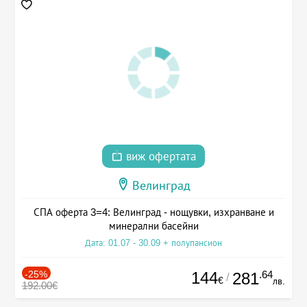
виж офертата
Велинград
СПА оферта 3=4: Велинград - нощувки, изхранване и
минерални басейни
Дата: 01.07 - 30.09 + полупансион
-25%
144
.64
281
/
€
лв.
192.00€