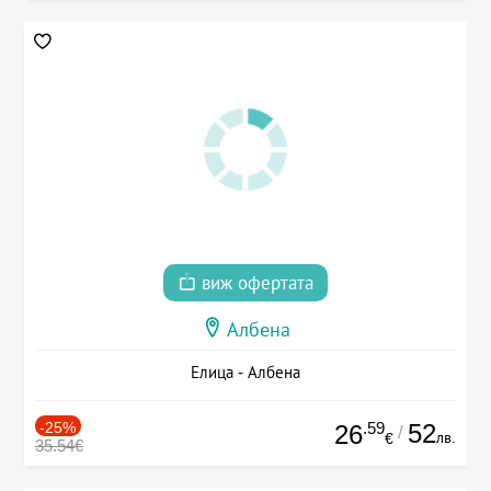
виж офертата
Албена
Елица - Албена
-25%
.59
52
26
/
лв.
€
35.54€