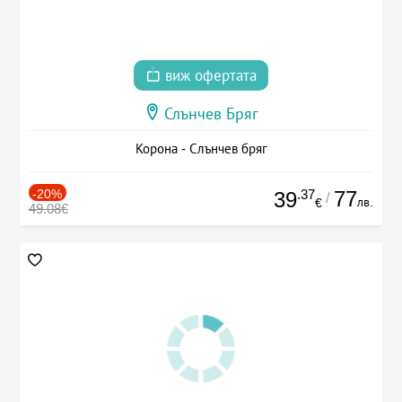
виж офертата
Слънчев Бряг
Корона - Слънчев бряг
-20%
.37
77
39
/
лв.
€
49.08€