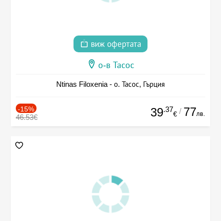
виж офертата
о-в Тасос
Ntinas Filoxenia - о. Тасос, Гърция
-15%
.37
77
39
/
лв.
€
46.53€