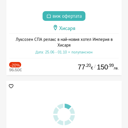
виж офертата
Хисаря
Луксозен СПА релакс в най-новия хотел Империя в
Хисаря
Дата: 25.06 - 01.10 + полупансион
-20%
.20
.99
77
150
/
€
лв.
96.50€