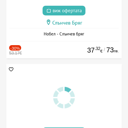
виж офертата
Слънчев Бряг
Нобел - Слънчев бряг
-30%
.32
73
37
/
лв.
€
53.17€