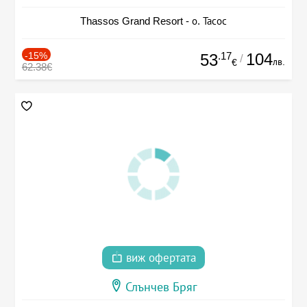
Thassos Grand Resort - о. Тасос
-15%
.17
104
53
/
лв.
€
62.38€
виж офертата
Слънчев Бряг