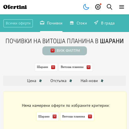
Ofertini
Почивки
Стоки
В града
Всички оферти
ПОЧИВКИ НА ВИТОША ПЛАНИНА В
ШАРАНИ
ВИЖ ФИЛТРИ
Шарани
Витоша планина
Цена
Отстъпка
Най-нови
Няма намерени оферти по избраните критерии:
Шарани
Витоша планина