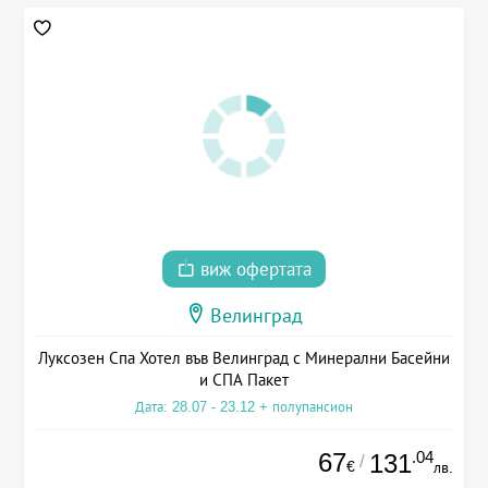
виж офертата
Велинград
Луксозен Спа Хотел във Велинград с Минерални Басейни
и СПА Пакет
Дата: 28.07 - 23.12 + полупансион
67
.04
131
/
€
лв.