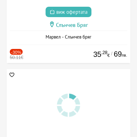
виж офертата
Слънчев Бряг
Марвел - Слънчев бряг
-30%
.28
69
35
/
лв.
€
50.11€