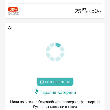
-25%
.57
50
25
/
лв.
€
34.05€
виж офертата
Паралия Катерини
Мини почивка на Олимпийската ривиера с транспорт от
Русе и настаняване в хотел