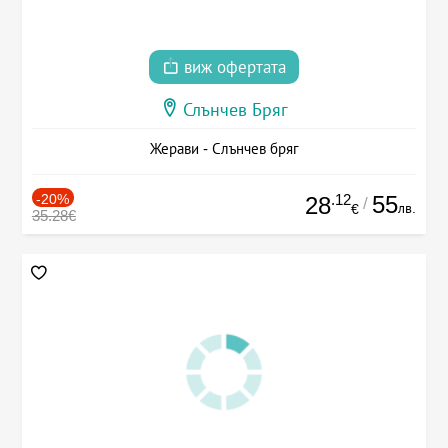
виж офертата
Слънчев Бряг
Жерави - Слънчев бряг
-20%
.12
55
28
/
лв.
€
35.28€