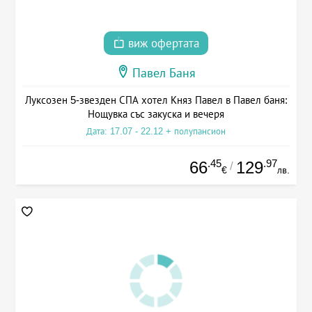
виж офертата
Павел Баня
Луксозен 5-звезден СПА хотел Княз Павел в Павел баня:
Нощувка със закуска и вечеря
Дата: 17.07 - 22.12 + полупансион
.45
.97
66
129
/
€
лв.