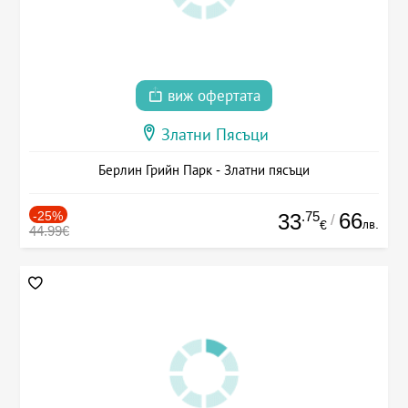
виж офертата
Златни Пясъци
Берлин Грийн Парк - Златни пясъци
-25%
.75
66
33
/
лв.
€
44.99€