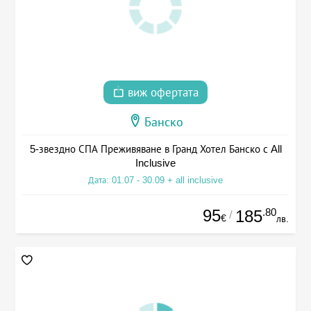
виж офертата
Банско
5-звездно СПА Преживяване в Гранд Хотел Банско с All
Inclusive
Дата: 01.07 - 30.09 + all inclusive
95
.80
185
/
€
лв.