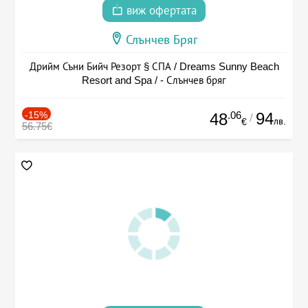
виж офертата
Слънчев Бряг
Дрийм Съни Бийч Резорт § СПА / Dreams Sunny Beach
Resort and Spa / - Слънчев бряг
-15%
.06
94
48
/
лв.
€
56.75€