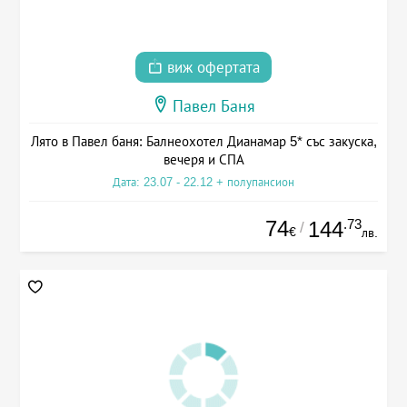
виж офертата
Павел Баня
Лято в Павел баня: Балнеохотел Дианамар 5* със закуска,
вечеря и СПА
Дата: 23.07 - 22.12 + полупансион
74
.73
144
/
€
лв.