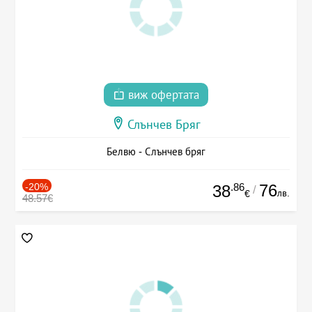
виж офертата
Слънчев Бряг
Белвю - Слънчев бряг
-20%
.86
76
38
/
лв.
€
48.57€