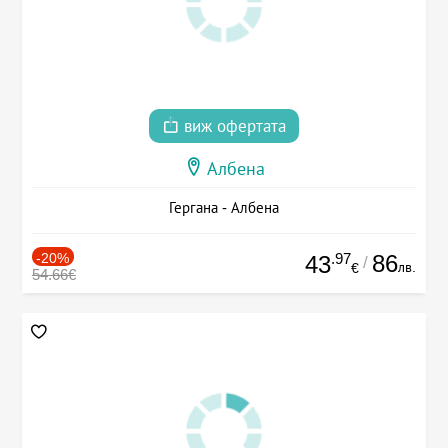
виж офертата
Албена
Гергана - Албена
-20%
.97
86
43
/
лв.
€
54.66€