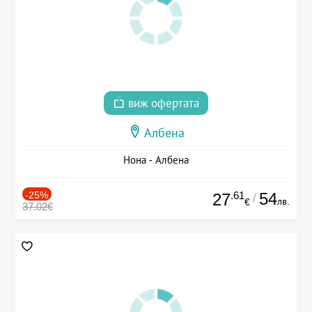
виж офертата
Албена
Нона - Албена
-25%
.61
54
27
/
лв.
€
37.02€