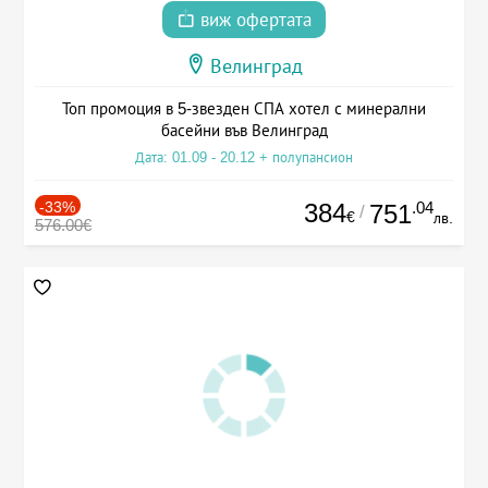
виж офертата
Велинград
Топ промоция в 5-звезден СПА хотел с минерални
басейни във Велинград
Дата: 01.09 - 20.12 + полупансион
-33%
384
.04
751
/
€
лв.
576.00€