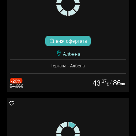
виж офертата
Албена
Гергана - Албена
-20%
.97
86
43
/
лв.
€
54.66€