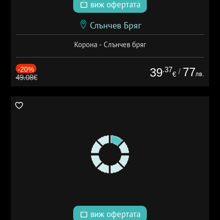
виж офертата
Слънчев Бряг
Корона - Слънчев бряг
-20%
.37
77
39
/
лв.
€
49.08€
виж офертата