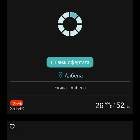
виж офертата
Албена
Елица - Албена
-25%
.59
52
26
/
лв.
€
35.54€