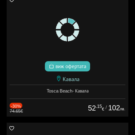
виж офертата
Кавала
Tosca Beach- Кавала
-30%
.15
102
52
/
лв.
€
74.65€