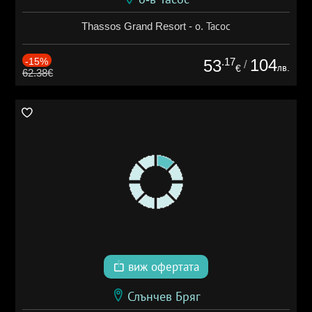
Thassos Grand Resort - о. Тасос
-15%
.17
104
53
/
лв.
€
62.38€
виж офертата
Слънчев Бряг