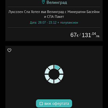
Велинград
Луксозен Спа Хотел във Велинград с Минерални Басейни
и СПА Пакет
Дата: 28.07 - 23.12 + полупансион
67
.04
131
/
€
лв.
виж офертата