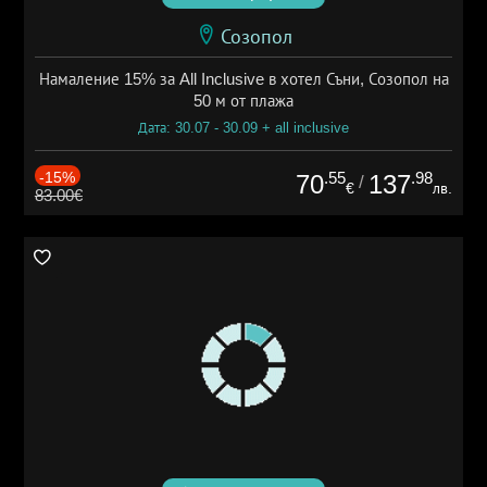
Созопол
Намаление 15% за All Inclusive в хотел Съни, Созопол на
50 м от плажа
Дата: 30.07 - 30.09 + all inclusive
-15%
.55
.98
70
137
/
€
лв.
83.00€