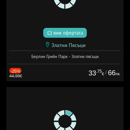
виж офертата
Златни Пясъци
Берлин Грийн Парк - Златни пясъци
-25%
.75
66
33
/
лв.
€
44.99€