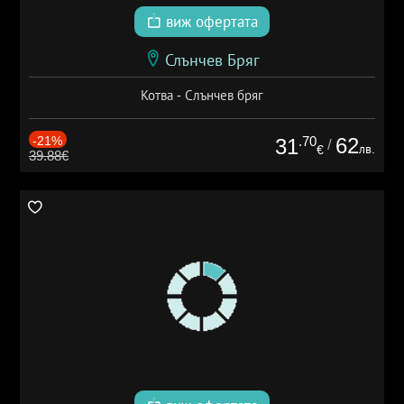
виж офертата
Слънчев Бряг
Котва - Слънчев бряг
-21%
.70
62
31
/
лв.
€
39.88€