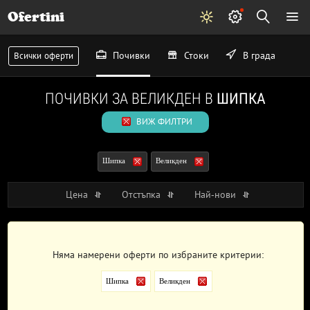
Ofertini
Почивки
Стоки
В града
Всички оферти
ПОЧИВКИ ЗА ВЕЛИКДЕН В
ШИПКА
ВИЖ ФИЛТРИ
Шипка
Великден
Цена
Отстъпка
Най-нови
Няма намерени оферти по избраните критерии:
Шипка
Великден