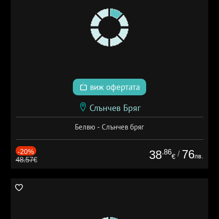
виж офертата
Слънчев Бряг
Белвю - Слънчев бряг
-20%
.86
76
38
/
лв.
€
48.57€