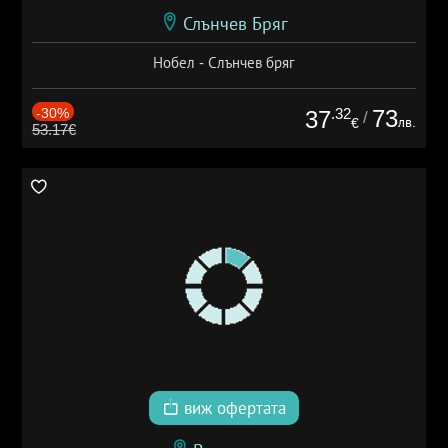
Слънчев Бряг
Нобел - Слънчев бряг
-30%
.32
73
37
/
лв.
€
53.17€
виж офертата