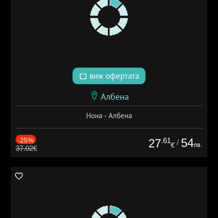
виж офертата
Албена
Нона - Албена
-25%
.61
54
27
/
лв.
€
37.02€