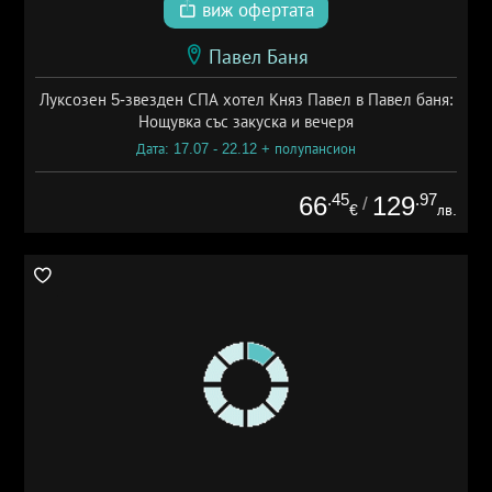
виж офертата
Павел Баня
Луксозен 5-звезден СПА хотел Княз Павел в Павел баня:
Нощувка със закуска и вечеря
Дата: 17.07 - 22.12 + полупансион
.45
.97
66
129
/
€
лв.