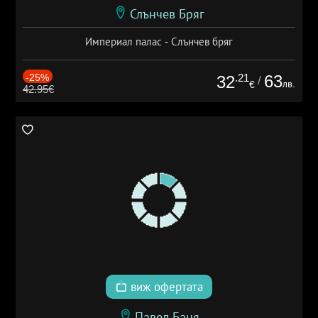
Слънчев Бряг
Империал палас - Слънчев бряг
-25%
.21
63
32
/
лв.
€
42.95€
виж офертата
Павел Баня