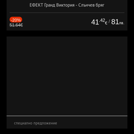
ЕФЕКТ Гранд Виктория - Слънчев бряг
-20%
.42
81
41
/
лв.
€
51.64€
специално предложение