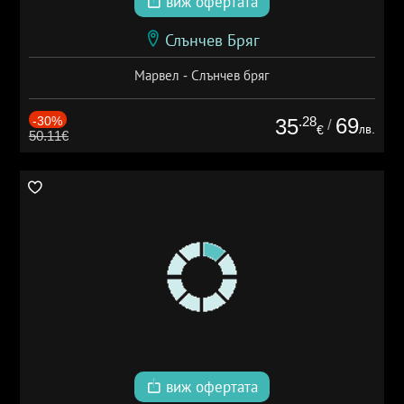
виж офертата
Слънчев Бряг
Марвел - Слънчев бряг
-30%
.28
69
35
/
лв.
€
50.11€
виж офертата