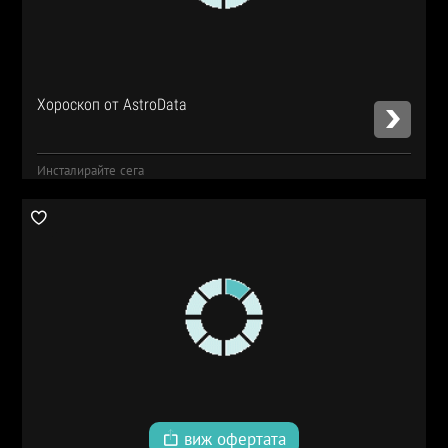
Хороскоп от AstroData
Инсталирайте сега
виж офертата