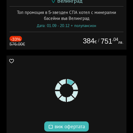
Велинград
Топ промоция в 5-звезден СПА хотел с минерални
басейни във Велинград
Дата: 01.09 - 20.12 + полупансион
-33%
384
.04
751
/
€
лв.
576.00€
виж офертата