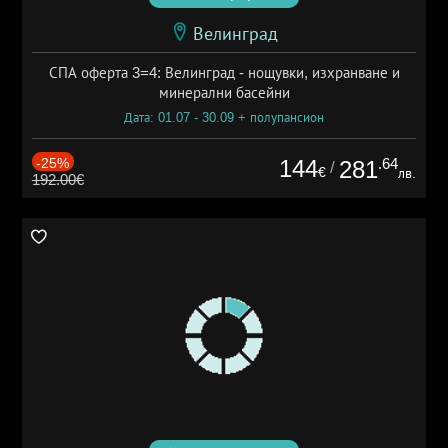
Велинград
СПА оферта 3=4: Велинград - нощувки, изхранване и
минерални басейни
Дата: 01.07 - 30.09 + полупансион
-25%
144
.64
281
/
€
лв.
192.00€