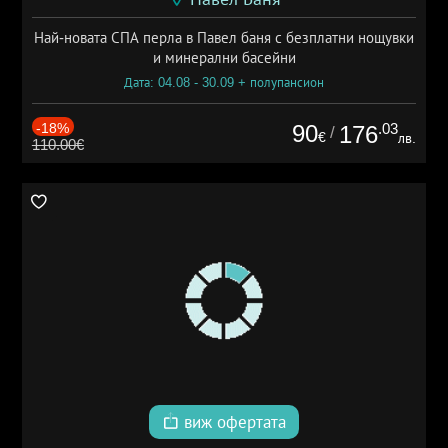
Най-новата СПА перла в Павел баня с безплатни нощувки
и минерални басейни
Дата: 04.08 - 30.09 + полупансион
-18%
90
.03
176
/
€
лв.
110.00€
виж офертата