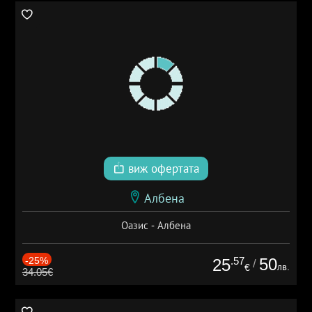
виж офертата
Албена
Оазис - Албена
-25%
.57
50
25
/
лв.
€
34.05€