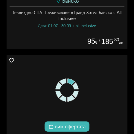
Банско
5-звездно СПА Преживяване в Гранд Хотел Банско с All
Inclusive
Дата: 01.07 - 30.09 + all inclusive
95
.80
185
/
€
лв.
виж офертата