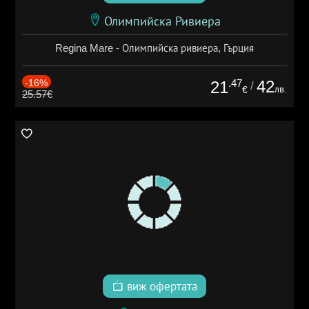
Олимпийска Ривиера
Regina Mare - Олимпийска ривиера, Гърция
-16%
.47
42
21
/
лв.
€
25.57€
виж офертата