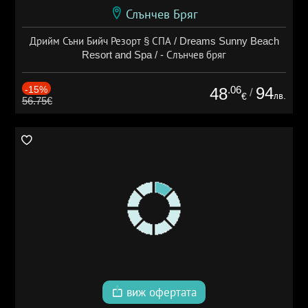
Слънчев Бряг
Дрийм Съни Бийч Резорт § СПА / Dreams Sunny Beach
Resort and Spa / - Слънчев бряг
-15%
.06
94
48
/
лв.
€
56.75€
виж офертата