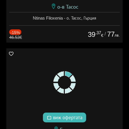
о-в Тасос
Ntinas Filoxenia - о. Тасос, Гърция
-15%
.37
77
39
/
лв.
€
46.53€
виж офертата