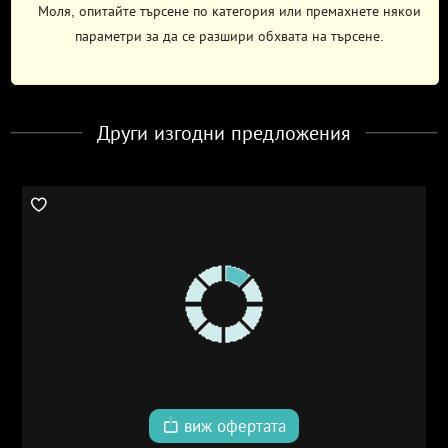
Моля, опитайте търсене по категория или премахнете някои
параметри за да се разшири обхвата на търсене.
Други изгодни предложения
виж офертата