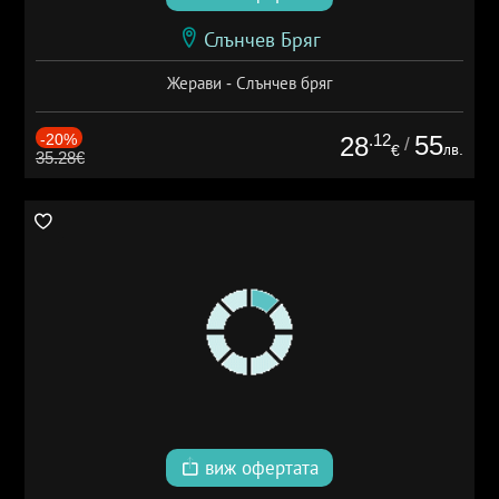
Слънчев Бряг
Жерави - Слънчев бряг
-20%
.12
55
28
/
лв.
€
35.28€
виж офертата