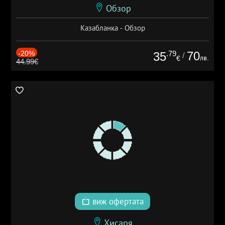
Обзор
Казабланка - Обзор
-20%
.79
70
35
/
лв.
€
44.99€
виж офертата
Хисаря