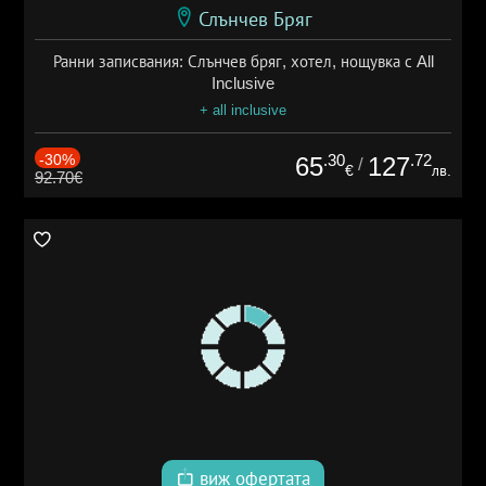
Слънчев Бряг
Ранни записвания: Слънчев бряг, хотел, нощувка с All
Inclusive
+ all inclusive
-30%
.30
.72
65
127
/
€
лв.
92.70€
виж офертата