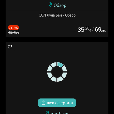
Обзор
СОЛ Луна Бей - Обзор
-15%
.28
69
35
/
лв.
€
41.42€
виж офертата
о-в Тасос