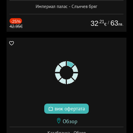
Империал палас - Слънчев бряг
-25%
.21
63
32
/
лв.
€
42.95€
виж офертата
Обзор
Казабланка - Обзор