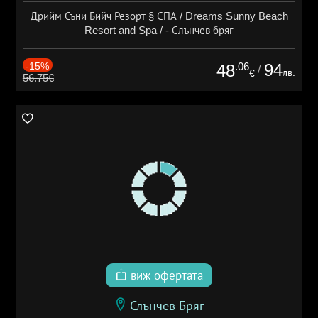
Дрийм Съни Бийч Резорт § СПА / Dreams Sunny Beach
Resort and Spa / - Слънчев бряг
-15%
.06
94
48
/
лв.
€
56.75€
виж офертата
Слънчев Бряг