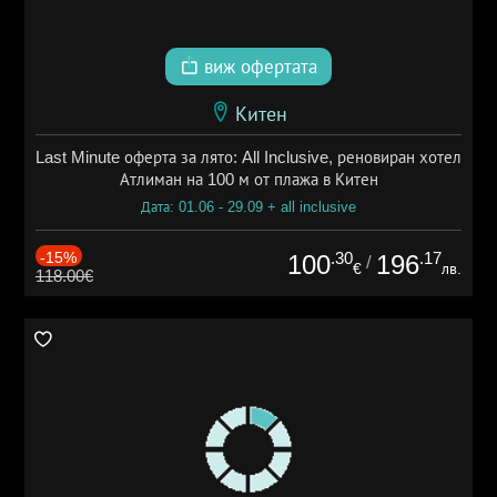
виж офертата
Китен
Last Minute оферта за лято: All Inclusive, реновиран хотел
Атлиман на 100 м от плажа в Китен
Дата: 01.06 - 29.09 + all inclusive
-15%
.30
.17
100
196
/
€
лв.
118.00€