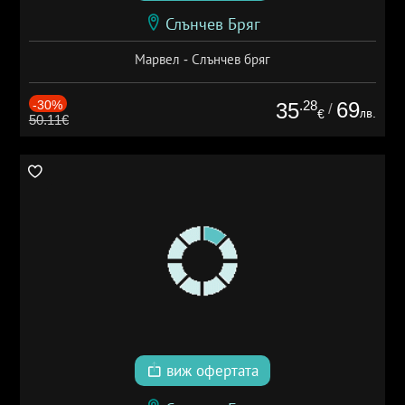
Слънчев Бряг
Марвел - Слънчев бряг
-30%
.28
69
35
/
лв.
€
50.11€
виж офертата