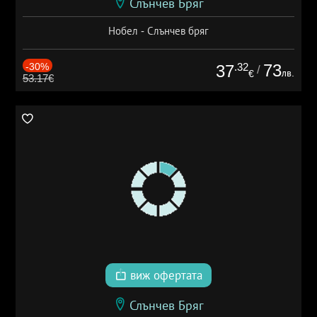
Слънчев Бряг
Нобел - Слънчев бряг
-30%
.32
73
37
/
лв.
€
53.17€
виж офертата
Слънчев Бряг