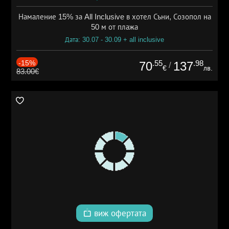
Намаление 15% за All Inclusive в хотел Съни, Созопол на
50 м от плажа
Дата: 30.07 - 30.09 + all inclusive
-15%
.55
.98
70
137
/
€
лв.
83.00€
виж офертата