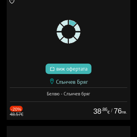
виж офертата
Слънчев Бряг
Белвю - Слънчев бряг
-20%
.86
76
38
/
лв.
€
48.57€