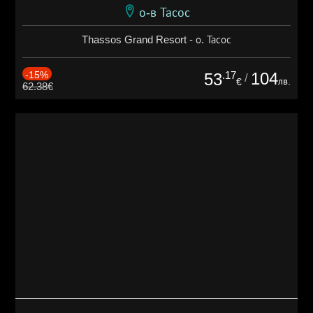
о-в Тасос
Thassos Grand Resort - о. Тасос
-15%
.17
104
53
/
лв.
€
62.38€