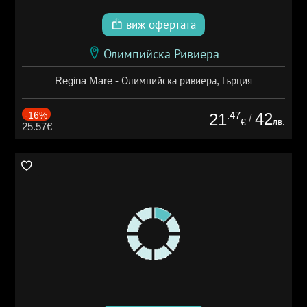
виж офертата
Олимпийска Ривиера
Regina Mare - Олимпийска ривиера, Гърция
-16%
.47
42
21
/
лв.
€
25.57€