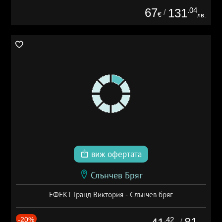
67
.04
131
/
€
лв.
виж офертата
Слънчев Бряг
ЕФЕКТ Гранд Виктория - Слънчев бряг
-20%
.42
/