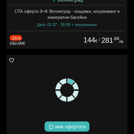
СПА оферта 3=4: Велинград - нощувки, изхранване и
минерални басейни
Дата: 01.07 - 30.09 + полупансион
-25%
144
.64
281
/
€
лв.
192.00€
виж офертата