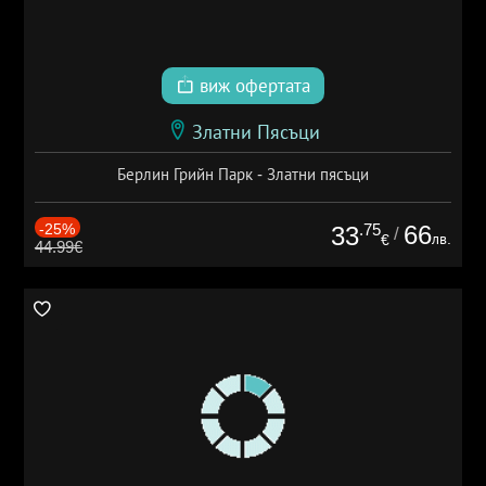
виж офертата
Златни Пясъци
Берлин Грийн Парк - Златни пясъци
-25%
.75
66
33
/
лв.
€
44.99€