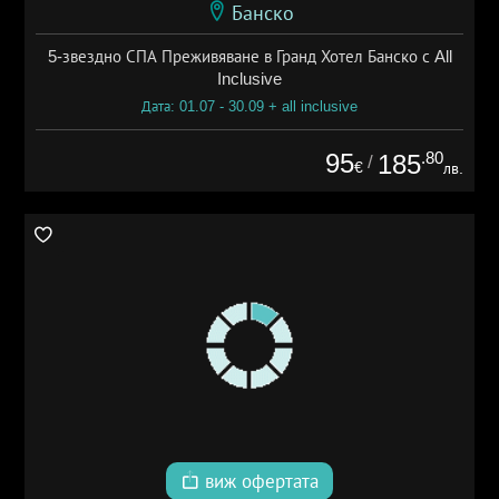
Банско
5-звездно СПА Преживяване в Гранд Хотел Банско с All
Inclusive
Дата: 01.07 - 30.09 + all inclusive
95
.80
185
/
€
лв.
виж офертата