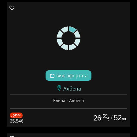
виж офертата
Албена
Елица - Албена
-25%
.59
52
26
/
лв.
€
35.54€