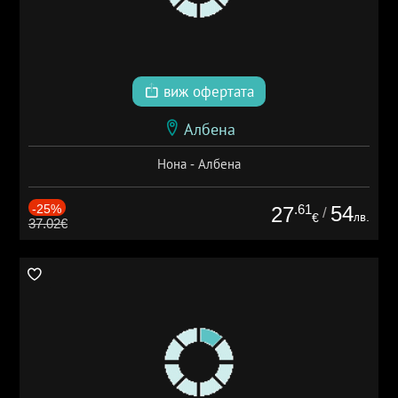
виж офертата
Албена
Нона - Албена
-25%
.61
54
27
/
лв.
€
37.02€