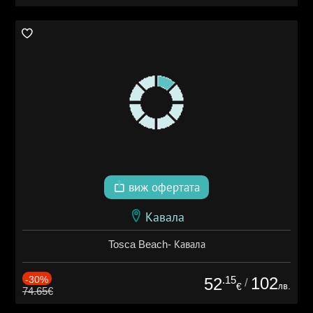
виж офертата
Кавала
Tosca Beach- Кавала
-30%
.15
102
52
/
лв.
€
74.65€