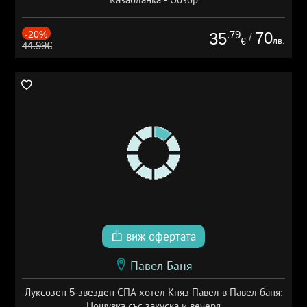
-20%
.79
70
35
/
лв.
€
44.99€
виж офертата
Павел Баня
Луксозен 5-звезден СПА хотел Княз Павел в Павел баня:
Нощувка със закуска и вечеря