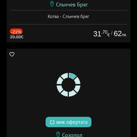
Слънчев Бряг
Котва - Слънчев бряг
-21%
.70
62
31
/
лв.
€
39.88€
виж офертата
Созопол