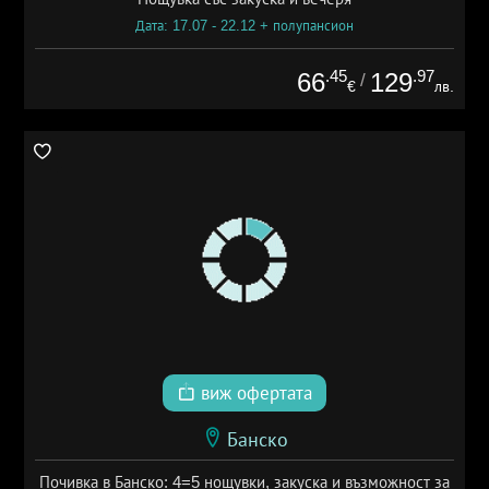
Дата: 17.07 - 22.12 + полупансион
.45
.97
66
129
/
€
лв.
виж офертата
Банско
Почивка в Банско: 4=5 нощувки, закуска и възможност за