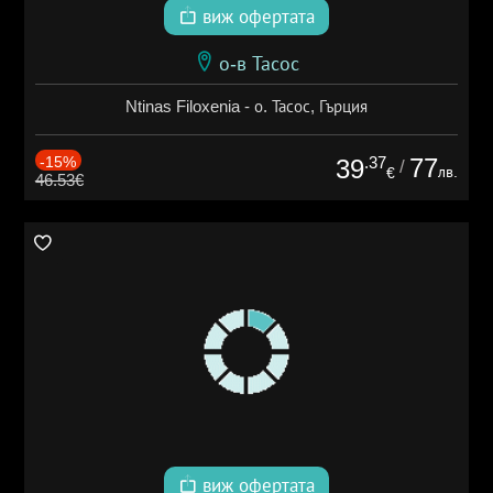
виж офертата
о-в Тасос
Ntinas Filoxenia - о. Тасос, Гърция
-15%
.37
77
39
/
лв.
€
46.53€
виж офертата