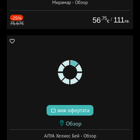
Мирамар - Обзор
-25%
.75
111
56
/
лв.
€
75.67€
виж офертата
Обзор
АЛУА Хелиос Бей - Обзор