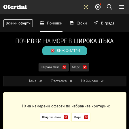
Ofertini
Почивки
Стоки
В града
Всички оферти
ПОЧИВКИ НА МОРЕ В
ШИРОКА ЛЪКА
ВИЖ ФИЛТРИ
Широка Лъка
Море
Цена
Отстъпка
Най-нови
Няма намерени оферти по избраните критерии:
Широка Лъка
Море