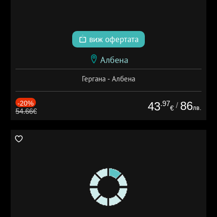
виж офертата
Албена
Гергана - Албена
-20%
.97
86
43
/
лв.
€
54.66€