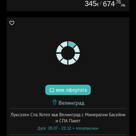
345
.76
674
/
€
лв.
виж офертата
Велинград
Луксозен Спа Хотел във Велинград с Минерални Басейни
и СПА Пакет
Дата: 28.07 - 23.12 + полупансион