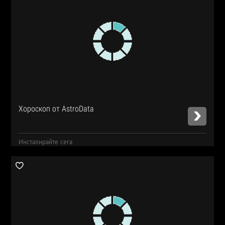
Хороскоп от AstroData
Инсталирайте сега