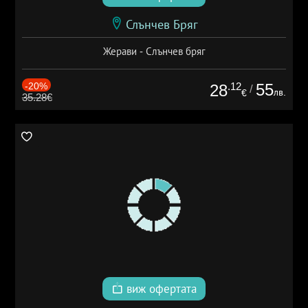
Слънчев Бряг
Жерави - Слънчев бряг
-20%
.12
55
28
/
лв.
€
35.28€
виж офертата