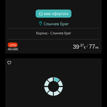
виж офертата
Слънчев Бряг
Корона - Слънчев бряг
-20%
.37
77
39
/
лв.
€
49.08€