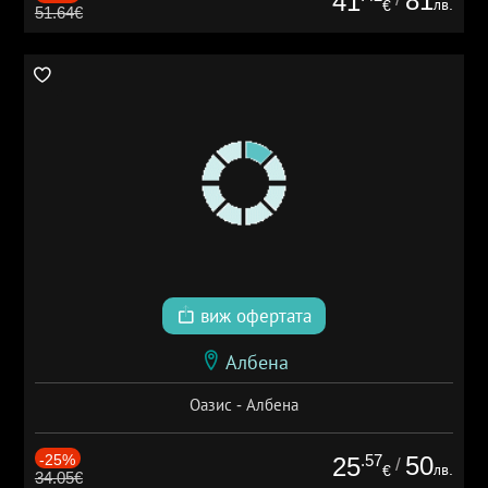
81
41
лв.
€
51.64€
виж офертата
Албена
Оазис - Албена
-25%
.57
50
25
/
лв.
€
34.05€