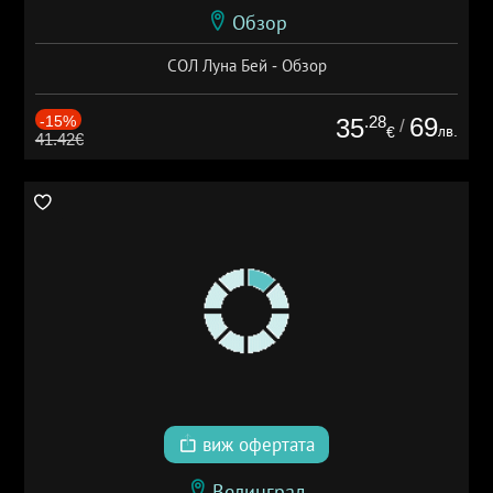
Обзор
СОЛ Луна Бей - Обзор
-15%
.28
69
35
/
лв.
€
41.42€
виж офертата
Велинград