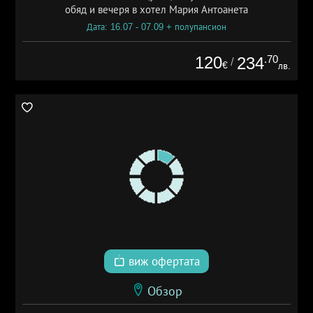
обяд и вечеря в хотел Мария Антоанета
Дата: 16.07 - 07.09 + полупансион
120
.70
234
/
€
лв.
виж офертата
Обзор