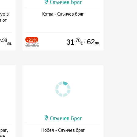
Слънчев Бряг
ive в
Котва - Слънчев бряг
м от
ive
.98
-21%
.70
62
7
31
/
лв.
лв.
€
39.88€
Слънчев Бряг
ряг,
Нобел - Слънчев бряг
ive