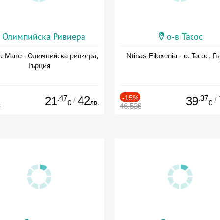
Олимпийска Ривиера
о-в Тасос
a Mare - Олимпийска ривиера,
Ntinas Filoxenia - о. Тасос, Г
Гърция
.47
42
-15%
.37
21
39
/
/
лв.
€
€
€
46.53€