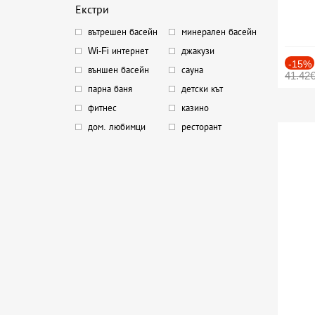
Екстри
вътрешен басейн
минерален басейн
Wi-Fi интернет
джакузи
-15%
външен басейн
сауна
41.42
парна баня
детски кът
фитнес
казино
дом. любимци
ресторант