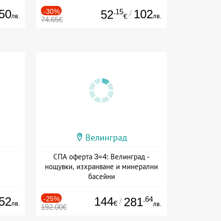
50
-30%
.15
102
52
/
лв.
лв.
€
74.65€
Велинград
СПА оферта 3=4: Велинград -
нощувки, изхранване и минерални
басейни
Дата: 01.07 - 30.09 + полупансион
52
-25%
144
.64
281
/
лв.
€
лв.
192.00€