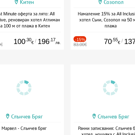
Китен
Созопол
t Minute оферта за лято: All
Намаление 15% за All Inclus
sive, реновиран хотел Атлиман
хотел Съни, Созопол на 50 
а 100 м от плажа в Китен
плажа
а: 01.06 - 29.09 + all inclusive
Дата: 30.07 - 30.09 + all inclus
.30
.17
-15%
.55
100
196
70
13
/
/
€
лв.
€
0€
83.00€
Слънчев Бряг
Слънчев Бряг
Марвел - Слънчев бряг
Ранни записвания: Слънчев б
хотел, нощувка с All Inclus