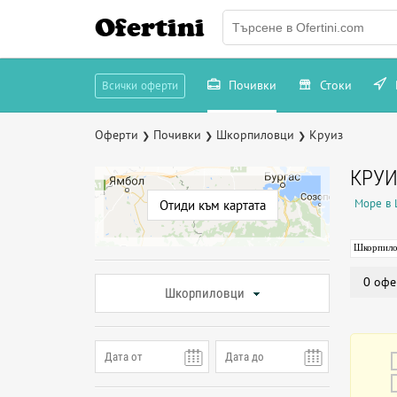
Ofertini
Почивки
Стоки
Всички оферти
Оферти
Почивки
Шкорпиловци
Круиз
❯
❯
❯
КРУИ
Море в
Отиди към картата
Шкорпило
0 офе
Шкорпиловци