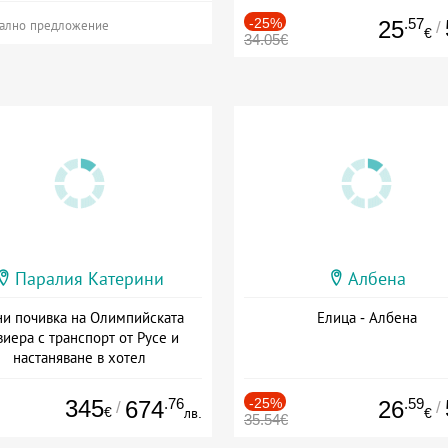
-25%
.57
25
/
ално предложение
€
34.05€
Паралия Катерини
Албена
и почивка на Олимпийската
Елица - Албена
виера с транспорт от Русе и
настаняване в хотел
Дата: 18.09 - 23.09 + закуска
345
.76
-25%
.59
674
26
/
/
€
лв.
€
35.54€