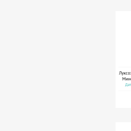
Луксо
Мин
Дат