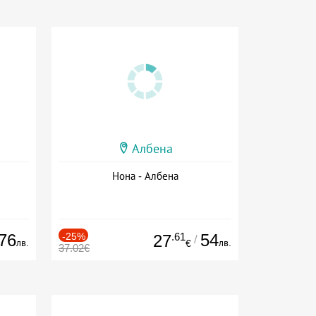
Албена
Нона - Албена
76
-25%
.61
54
27
/
лв.
лв.
€
37.02€