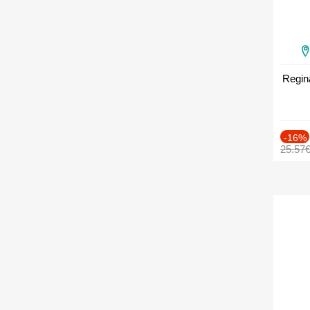
Regin
-16%
25.57