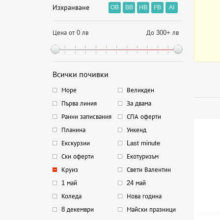
Изхранване
OB
BB
HB
FB
AI
Цена от 0 лв
До 300+ лв
Всички почивки
Море
Великден
Първа линия
За двама
Ранни записвания
СПА оферти
Планина
Уикенд
Екскурзии
Last minute
Ски оферти
Екотуризъм
Круиз
Свети Валентин
1 май
24 май
Коледа
Нова година
8 декември
Майски празници