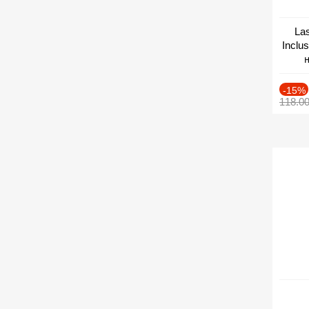
Las
Inclu
н
Дат
-15%
118.0