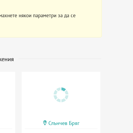
махнете някои параметри за да се
жения
Слънчев Бряг