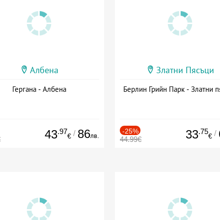
Албена
Златни Пясъци
Гергана - Албена
Берлин Грийн Парк - Златни п
.97
86
-25%
.75
43
33
/
/
лв.
€
€
€
44.99€