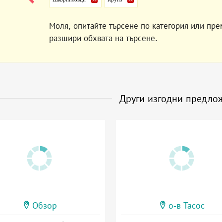
Моля, опитайте търсене по категория или пре
разшири обхвата на търсене.
Други изгодни предло
Обзор
о-в Тасос