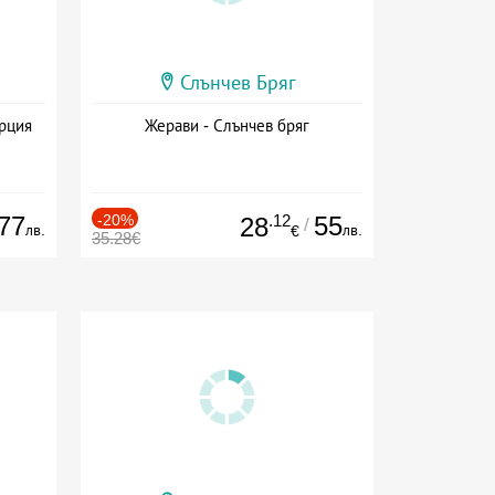
Слънчев Бряг
ърция
Жерави - Слънчев бряг
77
-20%
.12
55
28
/
лв.
лв.
€
35.28€