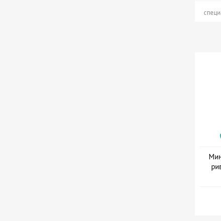
специ
Мин
ри