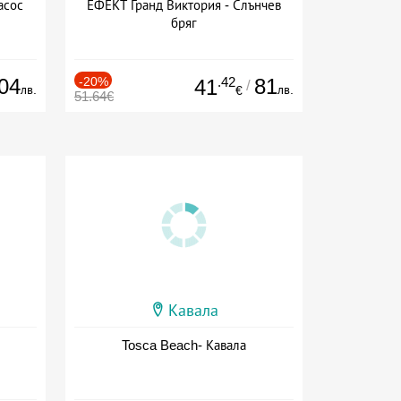
асос
ЕФЕКТ Гранд Виктория - Слънчев
бряг
04
-20%
.42
81
41
/
лв.
лв.
€
51.64€
Кавала
Tosca Beach- Кавала