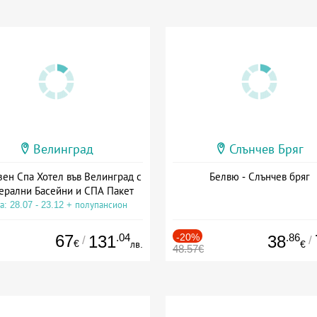
Велинград
Слънчев Бряг
зен Спа Хотел във Велинград с
Белвю - Слънчев бряг
ерални Басейни и СПА Пакет
а: 28.07 - 23.12 + полупансион
67
.04
-20%
.86
131
38
/
/
€
лв.
€
48.57€