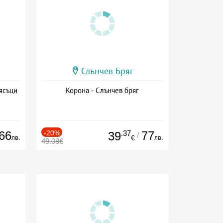
Слънчев Бряг
ясъци
Корона - Слънчев бряг
66
-20%
.37
77
39
/
лв.
лв.
€
49.08€