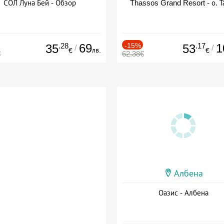
СОЛ Луна Бей - Обзор
Thassos Grand Resort - о. Т
.28
69
-15%
.17
1
35
53
/
/
лв.
€
€
€
62.38€
Албена
Оазис - Албена