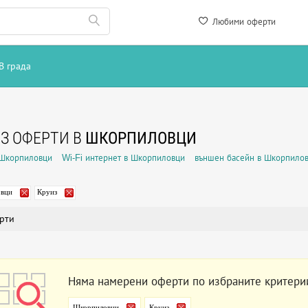
Любими оферти
В града
З ОФЕРТИ В
ШКОРПИЛОВЦИ
 Шкорпиловци
Wi-Fi интернет в Шкорпиловци
външен басейн в Шкорпило
вци
Круиз
рти
Няма намерени оферти по избраните критери
Шкорпиловци
Круиз