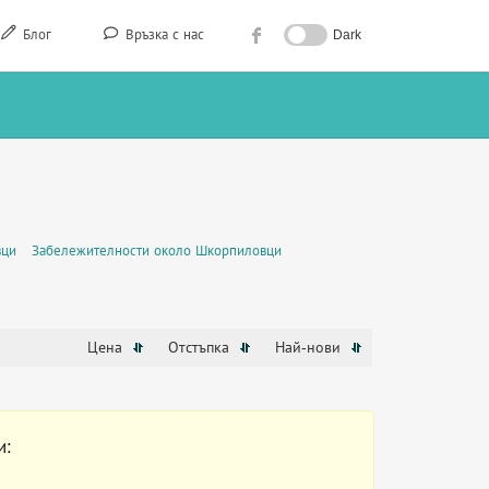
Блог
Връзка с нас
Dark
вци
Забележителности около Шкорпиловци
Цена
Отстъпка
Най-нови
и: