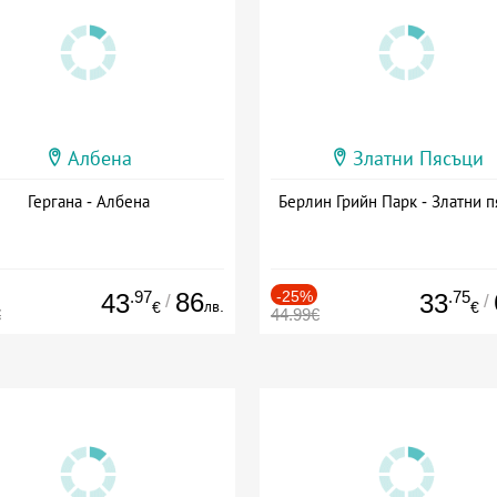
Албена
Златни Пясъци
Гергана - Албена
Берлин Грийн Парк - Златни п
.97
86
-25%
.75
43
33
/
/
лв.
€
€
€
44.99€