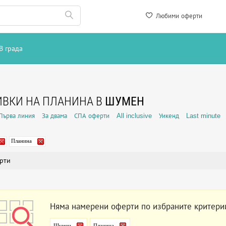
Любими оферти
В града
ВКИ НА ПЛАНИНА В
ШУМЕН
Първа линия
За двама
СПА оферти
All inclusive
Уикенд
Last minute
Планина
рти
Няма намерени оферти по избраните критери
Шумен
Планина