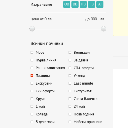
Изхранване
OB
BB
HB
FB
AI
Цена от 0 лв
До 300+ лв
Всички почивки
Море
Великден
Първа линия
За двама
Ранни записвания
СПА оферти
Планина
Уикенд
Екскурзии
Last minute
Ски оферти
Екотуризъм
Круиз
Свети Валентин
1 май
24 май
Коледа
Нова година
8 декември
Майски празници