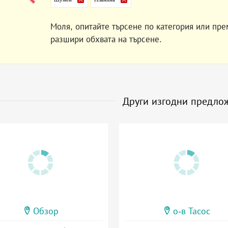
Моля, опитайте търсене по категория или пре
разшири обхвата на търсене.
Други изгодни предло
Обзор
о-в Тасос