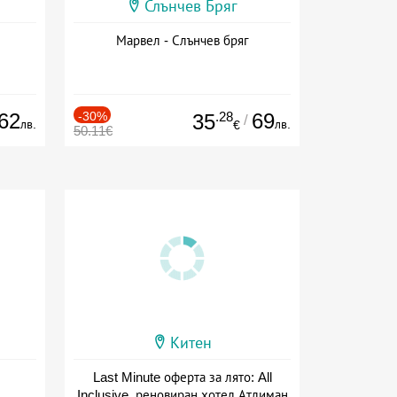
Слънчев Бряг
Марвел - Слънчев бряг
62
-30%
.28
69
35
/
лв.
лв.
€
50.11€
Китен
Last Minute оферта за лято: All
Inclusive, реновиран хотел Атлиман