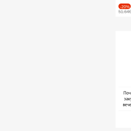
-20%
51.64
Поч
зак
веч
Дат