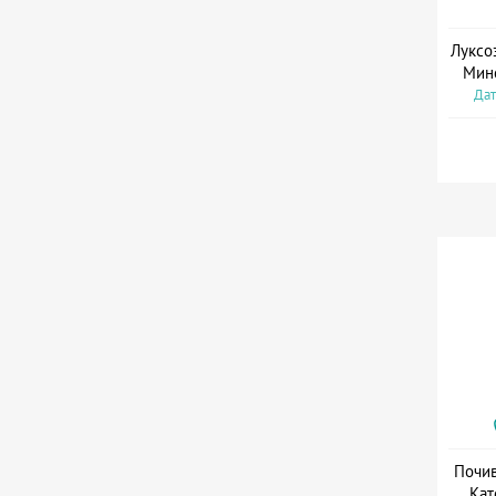
Луксо
Мин
Дат
Почив
Кат