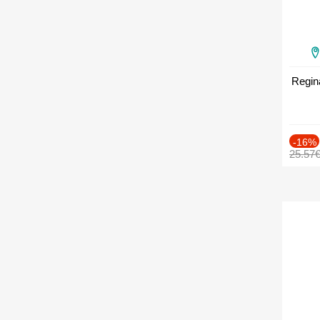
Regin
-16%
25.57