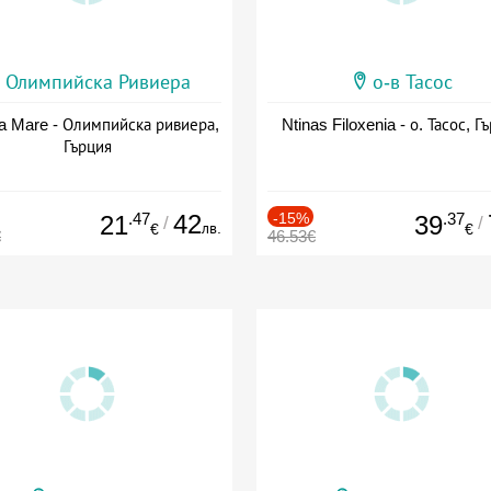
Олимпийска Ривиера
о-в Тасос
a Mare - Олимпийска ривиера,
Ntinas Filoxenia - о. Тасос, Г
Гърция
.47
42
-15%
.37
21
39
/
/
лв.
€
€
€
46.53€