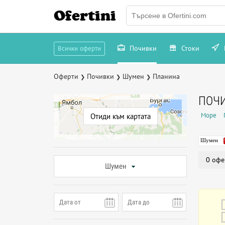
Ofertini
Почивки
Стоки
Всички оферти
Оферти
Почивки
Шумен
Планина
❯
❯
❯
ПОЧИ
Море
Отиди към картата
Шумен
0 офе
Шумен