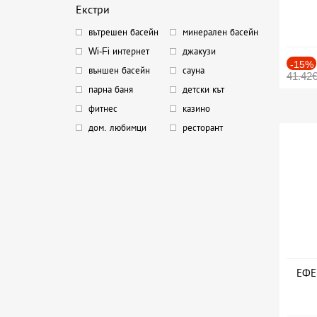
Екстри
вътрешен басейн
минерален басейн
Wi-Fi интернет
джакузи
-15%
външен басейн
сауна
41.42
парна баня
детски кът
фитнес
казино
дом. любимци
ресторант
ЕФЕК