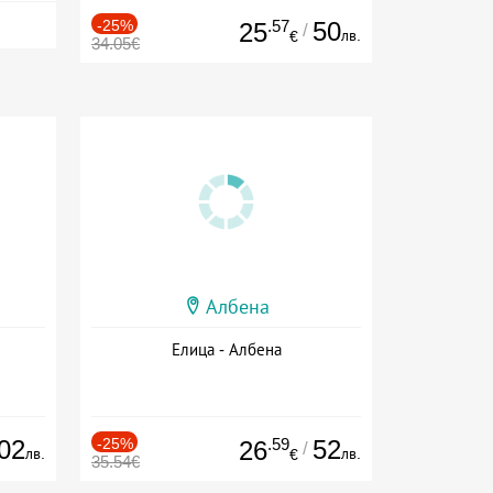
-25%
.57
50
25
/
лв.
€
34.05€
Албена
Елица - Албена
02
-25%
.59
52
26
/
лв.
лв.
€
35.54€