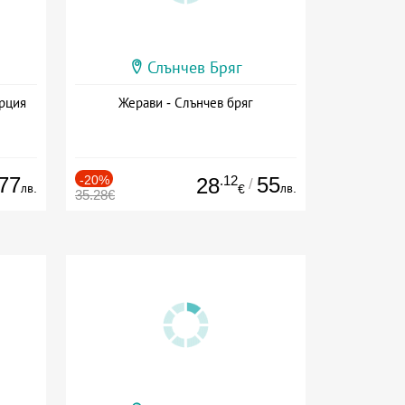
Слънчев Бряг
ърция
Жерави - Слънчев бряг
77
-20%
.12
55
28
/
лв.
лв.
€
35.28€