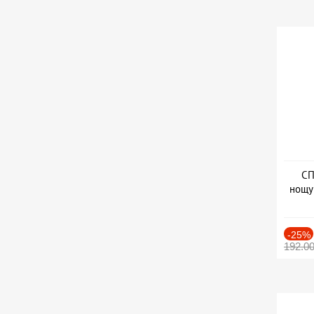
СП
нощу
Дат
-25%
192.0