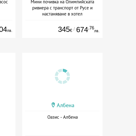
асос
Мини почивка на Олимпийската
ривиера с транспорт от Русе и
настаняване в хотел
Дата: 18.09 - 23.09 + закуска
04
345
.76
674
/
лв.
€
лв.
Албена
Оазис - Албена