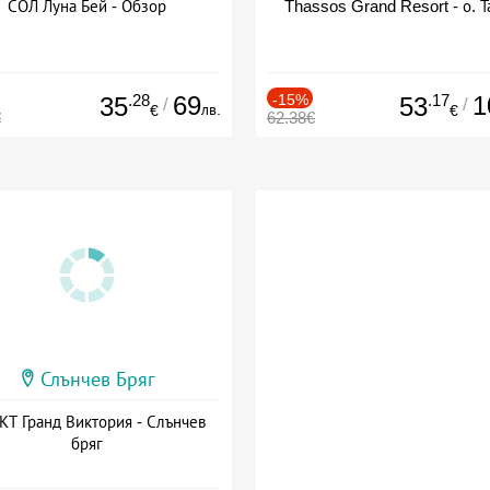
СОЛ Луна Бей - Обзор
Thassos Grand Resort - о. Т
.28
69
-15%
.17
1
35
53
/
/
лв.
€
€
€
62.38€
Слънчев Бряг
Т Гранд Виктория - Слънчев
бряг