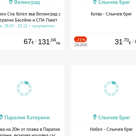
Велинград
Слънчев Бряг
зен Спа Хотел във Велинград с
Котва - Слънчев бряг
ерални Басейни и СПА Пакет
а: 28.07 - 23.12 + полупансион
67
.04
-21%
.70
131
31
/
/
€
лв.
€
39.88€
Паралия Катерини
Слънчев Бряг
ка на 20м от плажа в Паралия
Нобел - Слънчев бряг
ерини, включва нощувка със