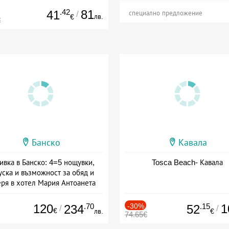
.42
81
41
/
специално предложение
лв.
€
€
Банско
Кавала
ивка в Банско: 4=5 нощувки,
Tosca Beach- Кавала
уска и възможност за обяд и
еря в хотел Мария Антоанета
а: 16.07 - 07.09 + полупансион
120
.70
-30%
.15
1
234
52
/
/
€
лв.
€
74.65€