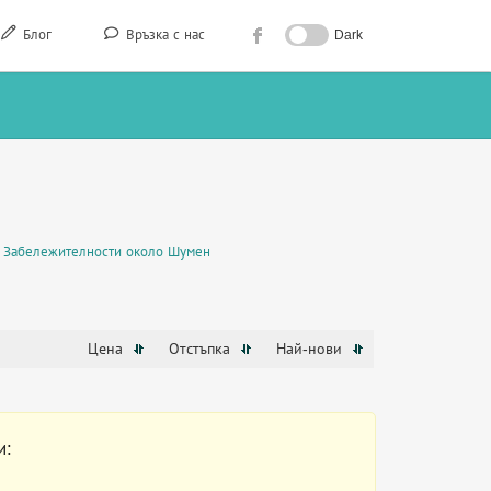
Блог
Връзка с нас
Dark
Забележителности около Шумен
Цена
Отстъпка
Най-нови
и: