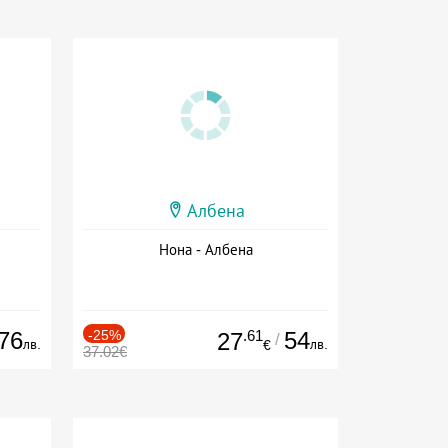
Албена
Нона - Албена
76
-25%
.61
54
27
/
лв.
лв.
€
37.02€