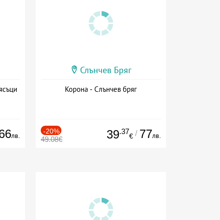
Слънчев Бряг
ясъци
Корона - Слънчев бряг
66
-20%
.37
77
39
/
лв.
лв.
€
49.08€