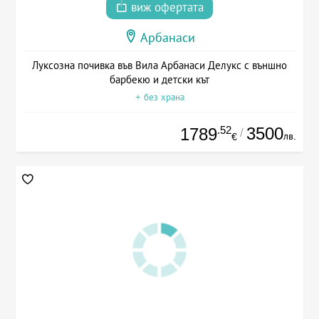
виж офертата
Арбанаси
Луксозна почивка във Вила Арбанаси Делукс с външно
барбекю и детски кът
+ без храна
.52
3500
1789
/
лв.
€