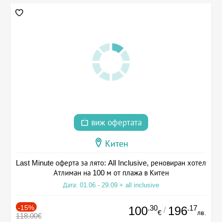
виж офертата
Китен
Last Minute оферта за лято: All Inclusive, реновиран хотел
Атлиман на 100 м от плажа в Китен
Дата: 01.06 - 29.09 + all inclusive
-15%
.30
.17
100
196
/
€
лв.
118.00€