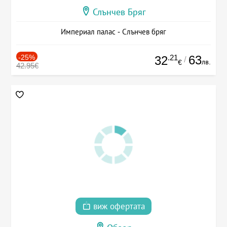
Слънчев Бряг
Империал палас - Слънчев бряг
-25%
.21
63
32
/
лв.
€
42.95€
виж офертата