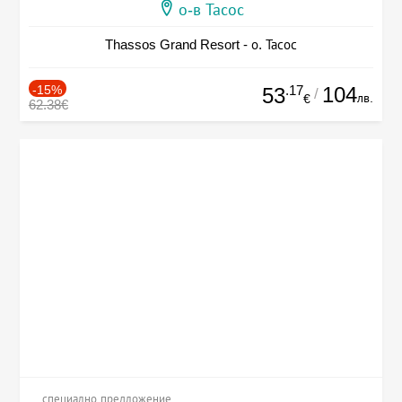
о-в Тасос
Thassos Grand Resort - о. Тасос
-15%
.17
104
53
/
лв.
€
62.38€
специално предложение