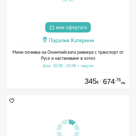
виж офертата
Паралия Катерини
Мини почивка на Олимпийската ривиера с транспорт от
Русе и настаняване в хотел
Дата: 18.09 - 23.09 + закуска
345
.76
674
/
€
лв.