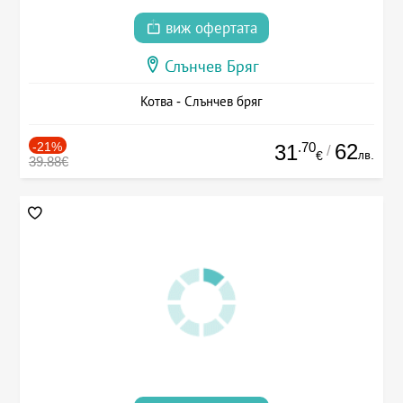
виж офертата
Слънчев Бряг
Котва - Слънчев бряг
-21%
.70
62
31
/
лв.
€
39.88€