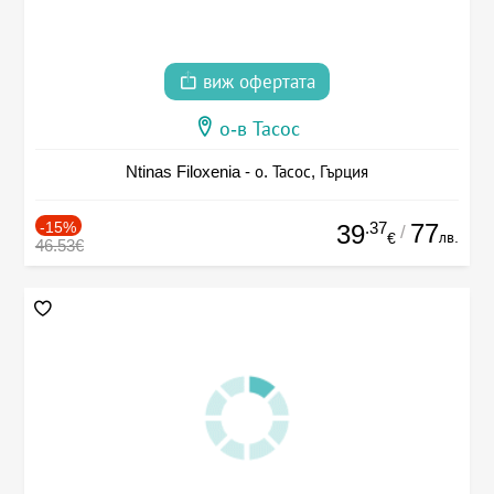
виж офертата
о-в Тасос
Ntinas Filoxenia - о. Тасос, Гърция
-15%
.37
77
39
/
лв.
€
46.53€