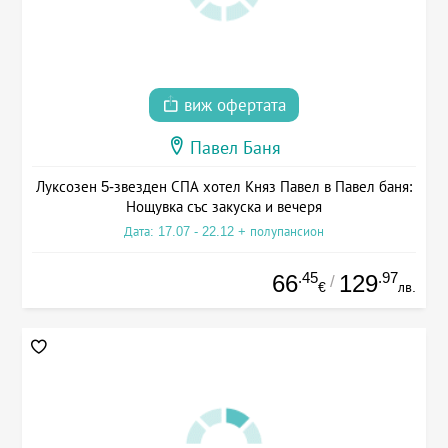
виж офертата
Павел Баня
Луксозен 5-звезден СПА хотел Княз Павел в Павел баня:
Нощувка със закуска и вечеря
Дата: 17.07 - 22.12 + полупансион
.45
.97
66
129
/
€
лв.