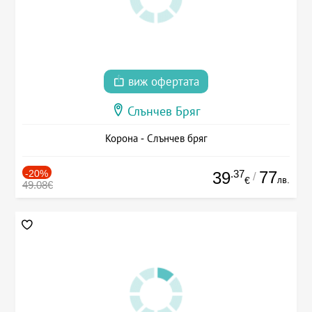
виж офертата
Слънчев Бряг
Корона - Слънчев бряг
-20%
.37
77
39
/
лв.
€
49.08€