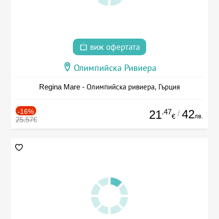
виж офертата
Олимпийска Ривиера
Regina Mare - Олимпийска ривиера, Гърция
-16%
.47
42
21
/
лв.
€
25.57€