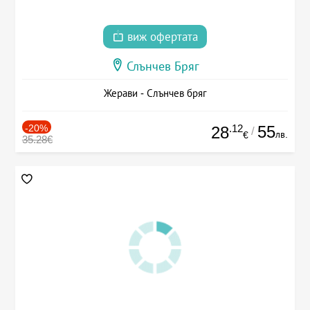
виж офертата
Слънчев Бряг
Жерави - Слънчев бряг
-20%
.12
55
28
/
лв.
€
35.28€