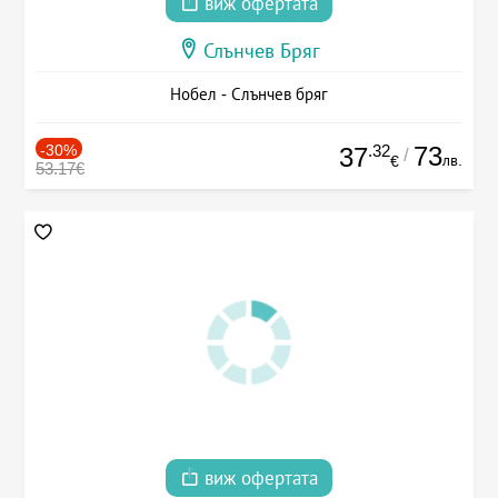
виж офертата
Слънчев Бряг
Нобел - Слънчев бряг
-30%
.32
73
37
/
лв.
€
53.17€
виж офертата