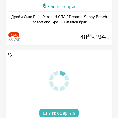
Слънчев Бряг
Дрийм Съни Бийч Резорт § СПА / Dreams Sunny Beach
Resort and Spa / - Слънчев бряг
-15%
.06
94
48
/
лв.
€
56.75€
виж офертата