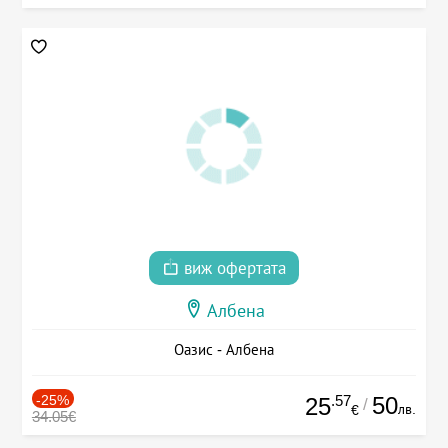
виж офертата
Албена
Оазис - Албена
-25%
.57
50
25
/
лв.
€
34.05€