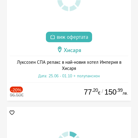
виж офертата
Хисаря
Луксозен СПА релакс в най-новия хотел Империя в
Хисаря
Дата: 25.06 - 01.10 + полупансион
-20%
.20
.99
77
150
/
€
лв.
96.50€