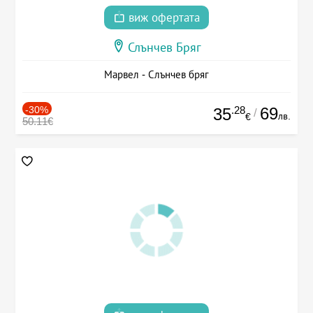
виж офертата
Слънчев Бряг
Марвел - Слънчев бряг
-30%
.28
69
35
/
лв.
€
50.11€