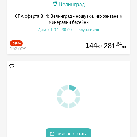
Велинград
СПА оферта 3=4: Велинград - нощувки, изхранване и
минерални басейни
Дата: 01.07 - 30.09 + полупансион
-25%
144
.64
281
/
€
лв.
192.00€
виж офертата