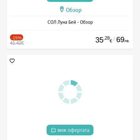
Обзор
СОЛ Луна Бей - Обзор
-15%
.28
69
35
/
лв.
€
41.42€
виж офертата