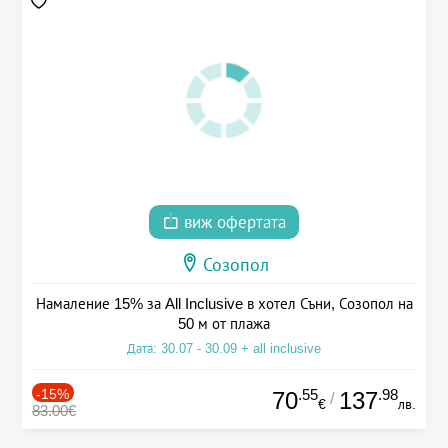
виж офертата
Созопол
Намаление 15% за All Inclusive в хотел Съни, Созопол на
50 м от плажа
Дата: 30.07 - 30.09 + all inclusive
-15%
.55
.98
70
137
/
€
лв.
83.00€