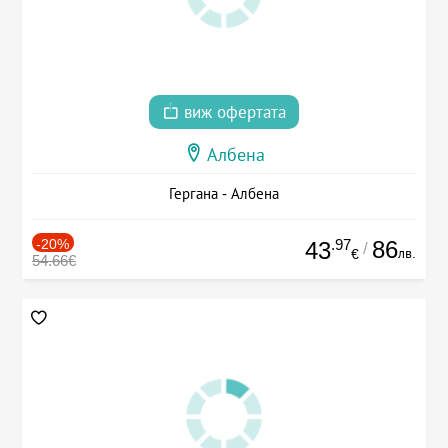
виж офертата
Албена
Гергана - Албена
-20%
.97
86
43
/
лв.
€
54.66€