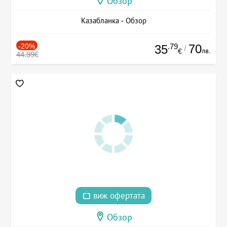
Обзор
Казабланка - Обзор
-20%
.79
70
35
/
лв.
€
44.99€
виж офертата
Обзор