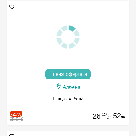
виж офертата
Албена
Елица - Албена
-25%
.59
52
26
/
лв.
€
35.54€