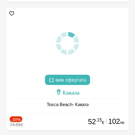
виж офертата
Кавала
Tosca Beach- Кавала
-30%
.15
102
52
/
лв.
€
74.65€