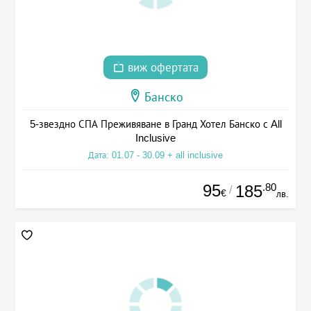
виж офертата
Банско
5-звездно СПА Преживяване в Гранд Хотел Банско с All
Inclusive
Дата: 01.07 - 30.09 + all inclusive
95
.80
185
/
€
лв.