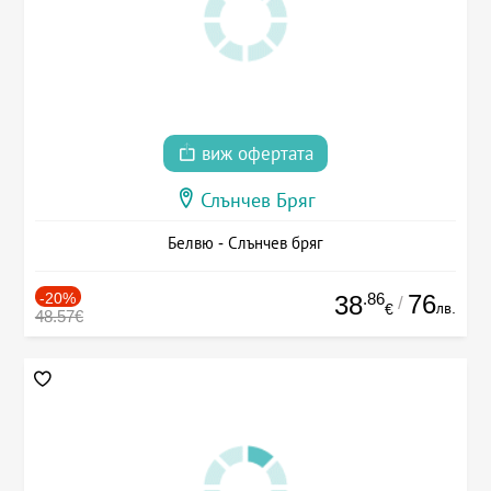
виж офертата
Слънчев Бряг
Белвю - Слънчев бряг
-20%
.86
76
38
/
лв.
€
48.57€