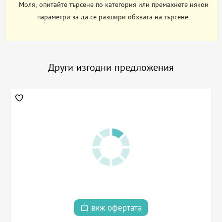
Моля, опитайте търсене по категория или премахнете някои
параметри за да се разшири обхвата на търсене.
Други изгодни предложения
виж офертата