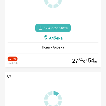
виж офертата
Албена
Нона - Албена
-25%
.61
54
27
/
лв.
€
37.02€