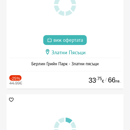
виж офертата
Златни Пясъци
Берлин Грийн Парк - Златни пясъци
-25%
.75
66
33
/
лв.
€
44.99€