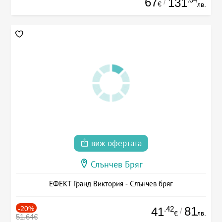
67
131
/
€
лв.
виж офертата
Слънчев Бряг
ЕФЕКТ Гранд Виктория - Слънчев бряг
-20%
.42
81
41
/
лв.
€
51.64€