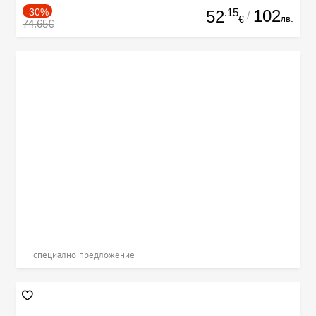
-30%
.15
102
52
/
лв.
€
74.65€
специално предложение