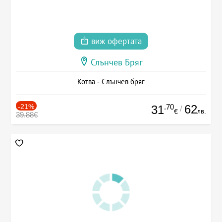
виж офертата
Слънчев Бряг
Котва - Слънчев бряг
-21%
.70
62
31
/
лв.
€
39.88€