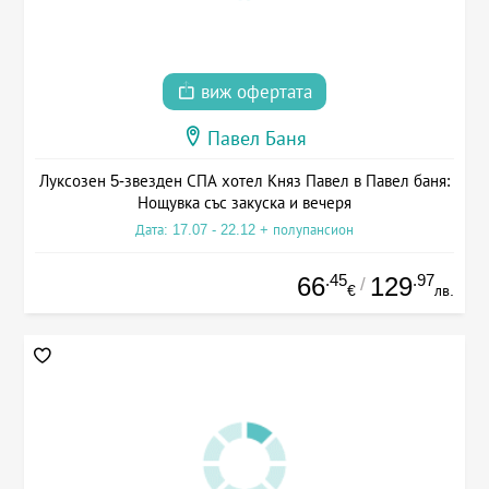
виж офертата
Павел Баня
Луксозен 5-звезден СПА хотел Княз Павел в Павел баня:
Нощувка със закуска и вечеря
Дата: 17.07 - 22.12 + полупансион
.45
.97
66
129
/
€
лв.