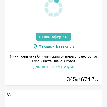
виж офертата
Паралия Катерини
Мини почивка на Олимпийската ривиера с транспорт от
Русе и настаняване в хотел
Дата: 18.09 - 23.09 + закуска
345
.76
674
/
€
лв.