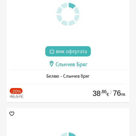
виж офертата
Слънчев Бряг
Белвю - Слънчев бряг
-20%
.86
76
38
/
лв.
€
48.57€