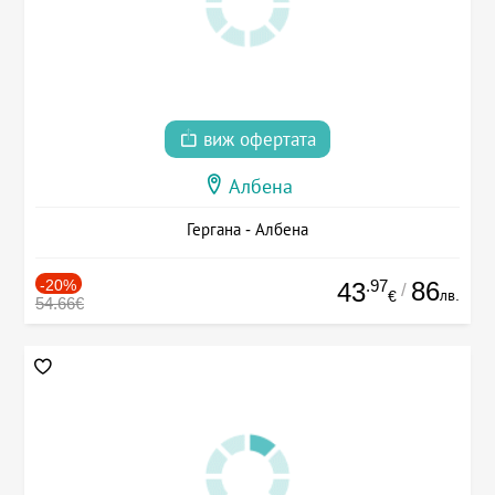
виж офертата
Албена
Гергана - Албена
-20%
.97
86
43
/
лв.
€
54.66€