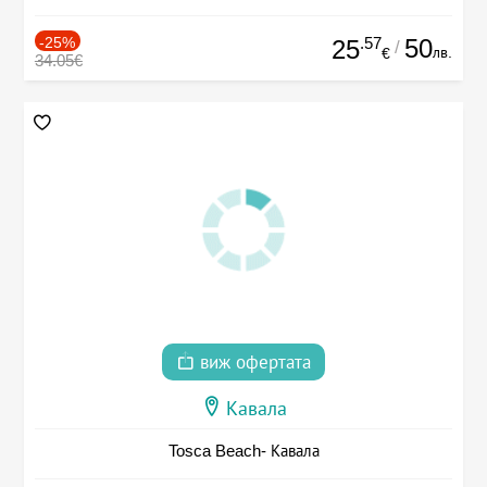
-25%
.57
50
25
/
лв.
€
34.05€
виж офертата
Кавала
Tosca Beach- Кавала