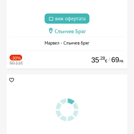
виж офертата
Слънчев Бряг
Марвел - Слънчев бряг
-30%
.28
69
35
/
лв.
€
50.11€