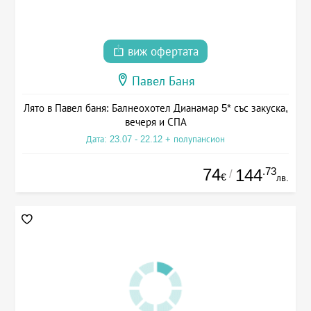
виж офертата
Павел Баня
Лято в Павел баня: Балнеохотел Дианамар 5* със закуска,
вечеря и СПА
Дата: 23.07 - 22.12 + полупансион
74
.73
144
/
€
лв.