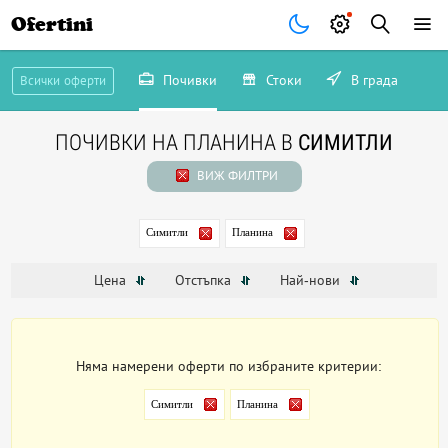
Ofertini
Почивки
Стоки
В града
Всички оферти
ПОЧИВКИ НА ПЛАНИНА В
СИМИТЛИ
ВИЖ ФИЛТРИ
Симитли
Планина
Цена
Отстъпка
Най-нови
Няма намерени оферти по избраните критерии:
Симитли
Планина