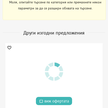
Моля, опитайте търсене по категория или премахнете някои
параметри за да се разшири обхвата на търсене.
Други изгодни предложения
виж офертата