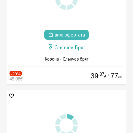
виж офертата
Слънчев Бряг
Корона - Слънчев бряг
-20%
.37
77
39
/
лв.
€
49.08€