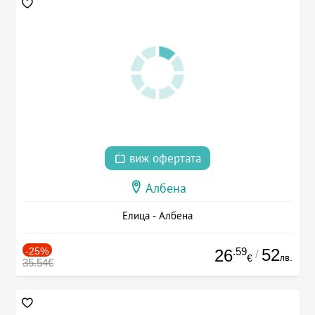
виж офертата
Албена
Елица - Албена
-25%
.59
52
26
/
лв.
€
35.54€