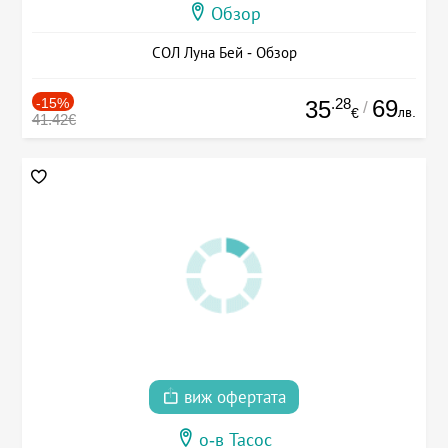
Обзор
СОЛ Луна Бей - Обзор
-15%
.28
69
35
/
лв.
€
41.42€
виж офертата
о-в Тасос