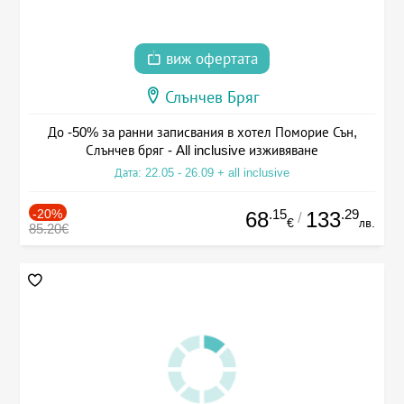
виж офертата
Слънчев Бряг
До -50% за ранни записвания в хотел Поморие Сън,
Слънчев бряг - All inclusive изживяване
Дата: 22.05 - 26.09 + all inclusive
-20%
.15
.29
68
133
/
€
лв.
85.20€