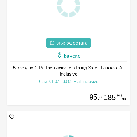
виж офертата
Банско
5-звездно СПА Преживяване в Гранд Хотел Банско с All
Inclusive
Дата: 01.07 - 30.09 + all inclusive
95
.80
185
/
€
лв.