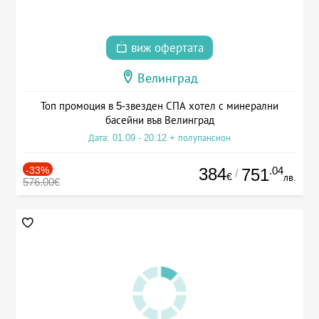
виж офертата
Велинград
Топ промоция в 5-звезден СПА хотел с минерални
басейни във Велинград
Дата: 01.09 - 20.12 + полупансион
-33%
384
.04
751
/
€
лв.
576.00€