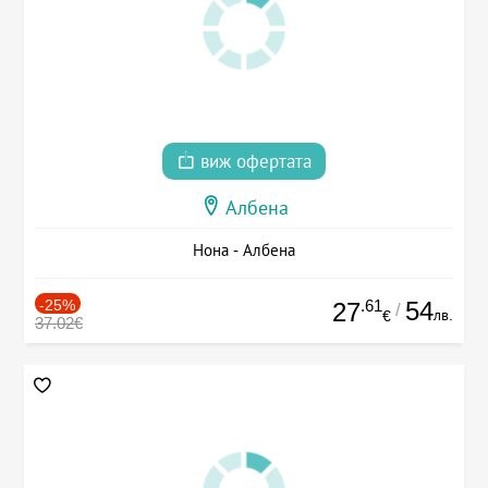
виж офертата
Албена
Нона - Албена
-25%
.61
54
27
/
лв.
€
37.02€