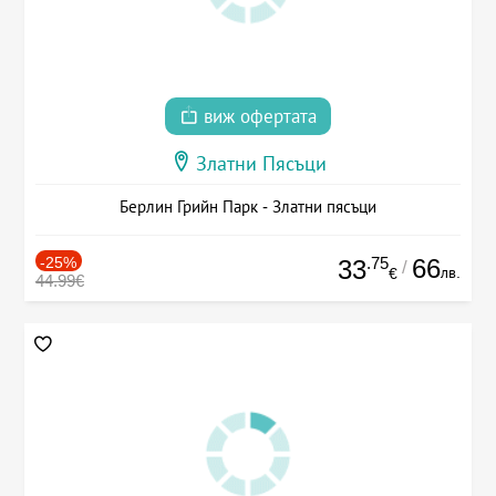
виж офертата
Златни Пясъци
Берлин Грийн Парк - Златни пясъци
-25%
.75
66
33
/
лв.
€
44.99€