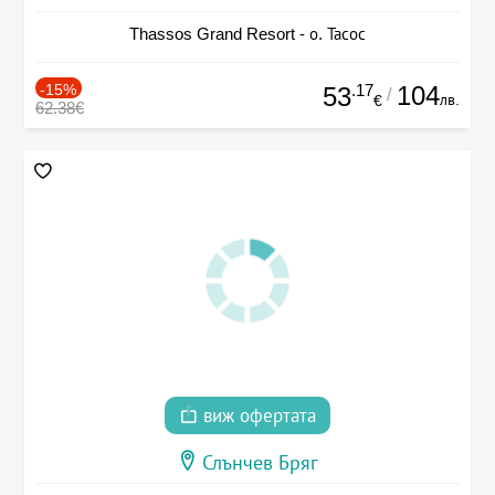
Thassos Grand Resort - о. Тасос
-15%
.17
104
53
/
лв.
€
62.38€
виж офертата
Слънчев Бряг