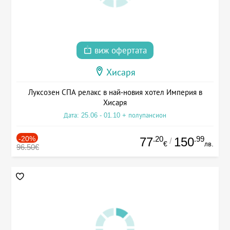
виж офертата
Хисаря
Луксозен СПА релакс в най-новия хотел Империя в
Хисаря
Дата: 25.06 - 01.10 + полупансион
-20%
.20
.99
77
150
/
€
лв.
96.50€