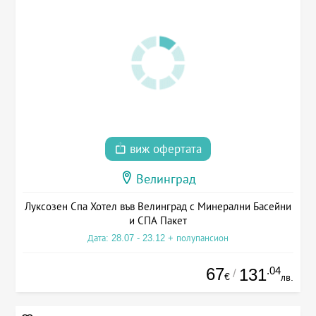
виж офертата
Велинград
Луксозен Спа Хотел във Велинград с Минерални Басейни
и СПА Пакет
Дата: 28.07 - 23.12 + полупансион
67
.04
131
/
€
лв.