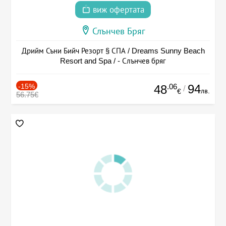
виж офертата
Слънчев Бряг
Дрийм Съни Бийч Резорт § СПА / Dreams Sunny Beach
Resort and Spa / - Слънчев бряг
-15%
.06
94
48
/
лв.
€
56.75€