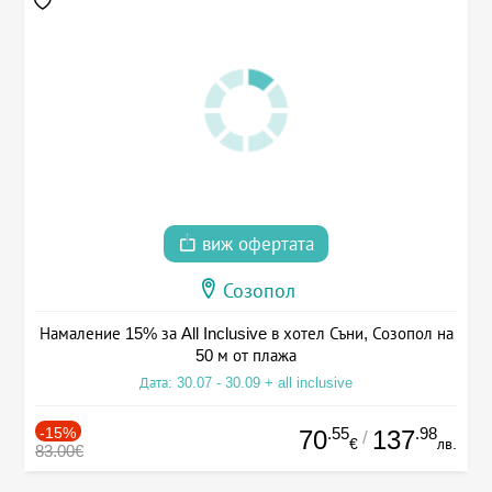
виж офертата
Созопол
Намаление 15% за All Inclusive в хотел Съни, Созопол на
50 м от плажа
Дата: 30.07 - 30.09 + all inclusive
-15%
.55
.98
70
137
/
€
лв.
83.00€