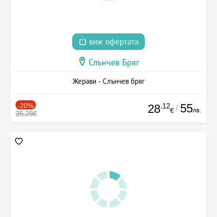
виж офертата
Слънчев Бряг
Жерави - Слънчев бряг
-20%
.12
55
28
/
лв.
€
35.28€