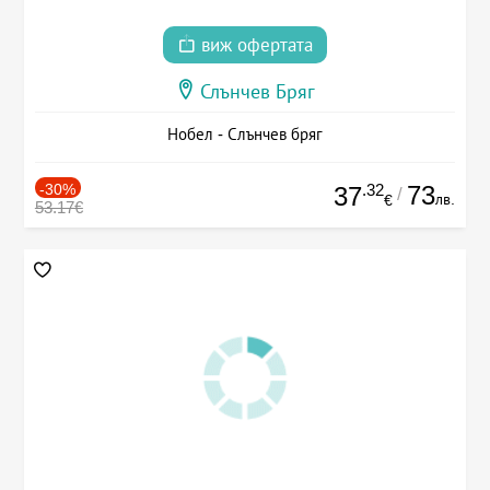
виж офертата
Слънчев Бряг
Нобел - Слънчев бряг
-30%
.32
73
37
/
лв.
€
53.17€