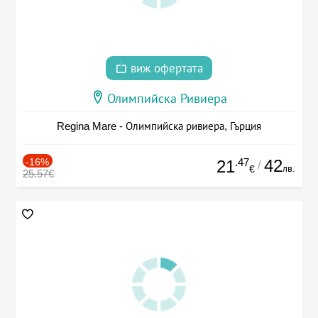
виж офертата
Олимпийска Ривиера
Regina Mare - Олимпийска ривиера, Гърция
-16%
.47
42
21
/
лв.
€
25.57€