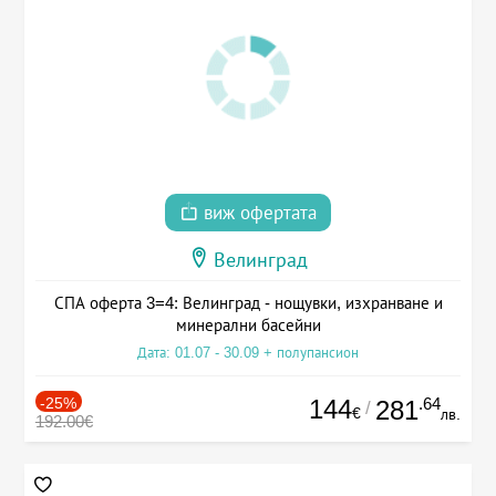
виж офертата
Велинград
СПА оферта 3=4: Велинград - нощувки, изхранване и
минерални басейни
Дата: 01.07 - 30.09 + полупансион
-25%
144
.64
281
/
€
лв.
192.00€