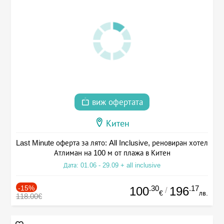
виж офертата
Китен
Last Minute оферта за лято: All Inclusive, реновиран хотел
Атлиман на 100 м от плажа в Китен
Дата: 01.06 - 29.09 + all inclusive
-15%
.30
.17
100
196
/
€
лв.
118.00€