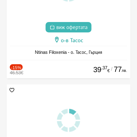
виж офертата
о-в Тасос
Ntinas Filoxenia - о. Тасос, Гърция
-15%
.37
77
39
/
лв.
€
46.53€