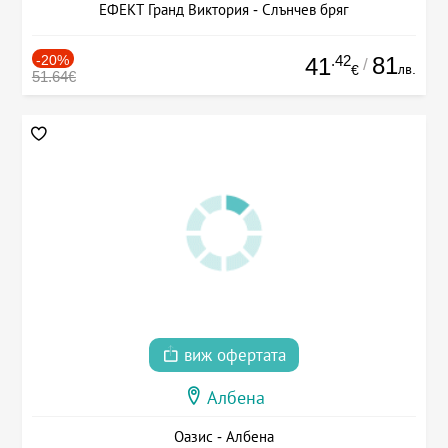
ЕФЕКТ Гранд Виктория - Слънчев бряг
-20%
.42
81
41
/
лв.
€
51.64€
виж офертата
Албена
Оазис - Албена