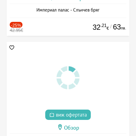
Империал палас - Слънчев бряг
-25%
.21
63
32
/
лв.
€
42.95€
виж офертата
Обзор