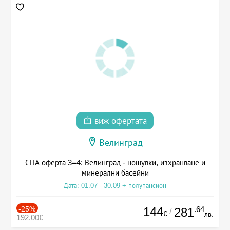
виж офертата
Велинград
СПА оферта 3=4: Велинград - нощувки, изхранване и
минерални басейни
Дата: 01.07 - 30.09 + полупансион
-25%
144
.64
281
/
€
лв.
192.00€