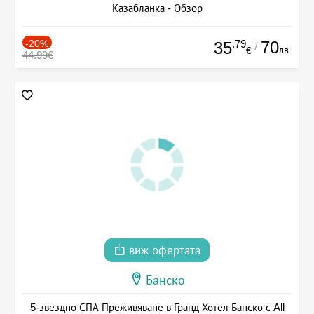
Казабланка - Обзор
-20%
.79
70
35
/
лв.
€
44.99€
виж офертата
Банско
5-звездно СПА Преживяване в Гранд Хотел Банско с All