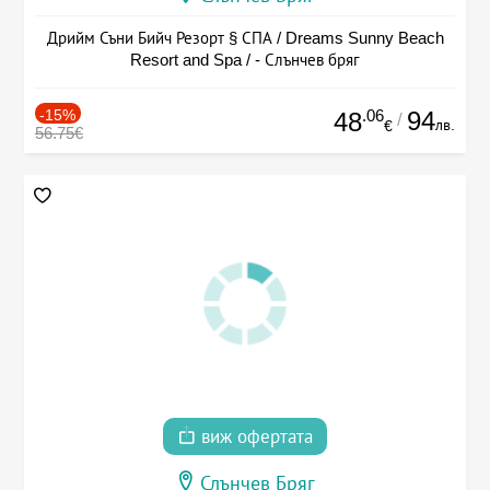
Дрийм Съни Бийч Резорт § СПА / Dreams Sunny Beach
Resort and Spa / - Слънчев бряг
-15%
.06
94
48
/
лв.
€
56.75€
виж офертата
Слънчев Бряг