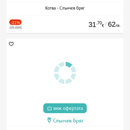
Котва - Слънчев бряг
-21%
.70
62
31
/
лв.
€
39.88€
виж офертата
Слънчев Бряг