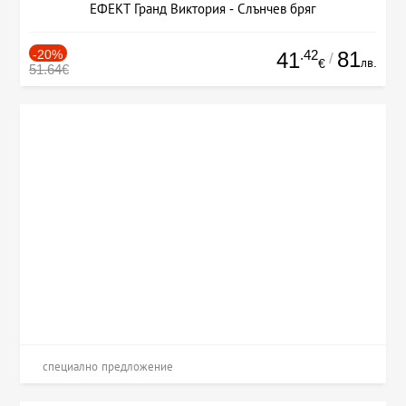
ЕФЕКТ Гранд Виктория - Слънчев бряг
-20%
.42
81
41
/
лв.
€
51.64€
специално предложение