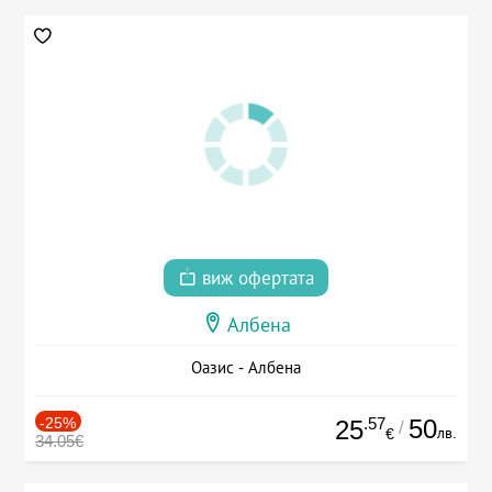
виж офертата
Албена
Оазис - Албена
-25%
.57
50
25
/
лв.
€
34.05€