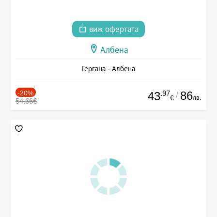
виж офертата
Албена
Гергана - Албена
-20%
.97
86
43
/
лв.
€
54.66€