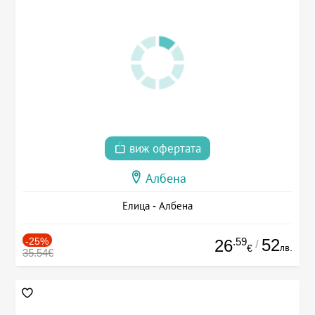
виж офертата
Албена
Елица - Албена
-25%
.59
52
26
/
лв.
€
35.54€