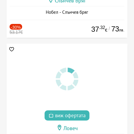
Слънчев Бряг
Нобел - Слънчев бряг
-30%
.32
73
37
/
лв.
€
53.17€
виж офертата
Ловеч