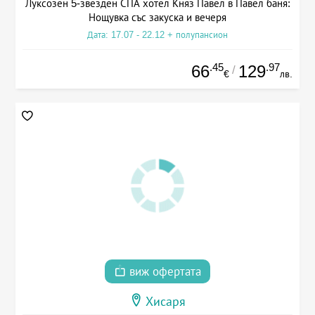
Луксозен 5-звезден СПА хотел Княз Павел в Павел баня:
Нощувка със закуска и вечеря
Дата: 17.07 - 22.12 + полупансион
.45
.97
66
129
/
€
лв.
виж офертата
Хисаря