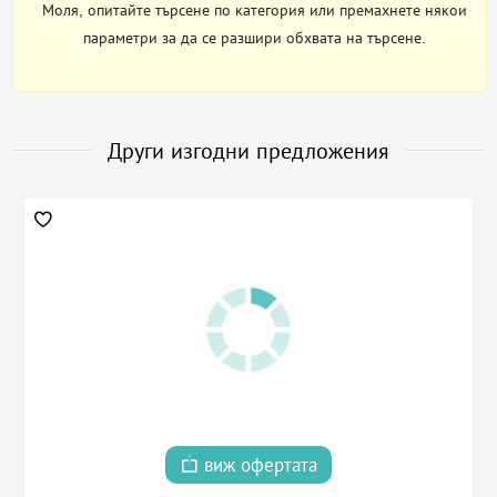
Моля, опитайте търсене по категория или премахнете някои
параметри за да се разшири обхвата на търсене.
Други изгодни предложения
виж офертата