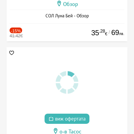
Обзор
СОЛ Луна Бей - Обзор
-15%
.28
69
35
/
лв.
€
41.42€
виж офертата
о-в Тасос