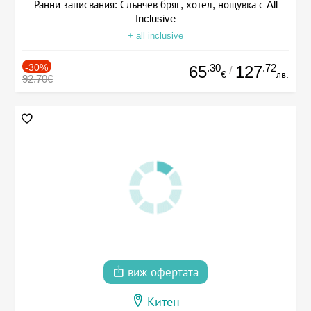
Ранни записвания: Слънчев бряг, хотел, нощувка с All
Inclusive
+ all inclusive
-30%
.30
.72
65
127
/
€
лв.
92.70€
виж офертата
Китен