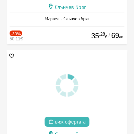
Слънчев Бряг
Марвел - Слънчев бряг
-30%
.28
69
35
/
лв.
€
50.11€
виж офертата