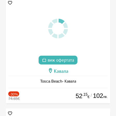
виж офертата
Кавала
Tosca Beach- Кавала
-30%
.15
102
52
/
лв.
€
74.65€