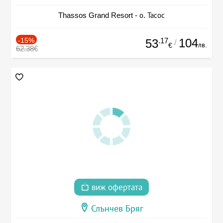
Thassos Grand Resort - о. Тасос
-15%
.17
104
53
/
лв.
€
62.38€
виж офертата
Слънчев Бряг