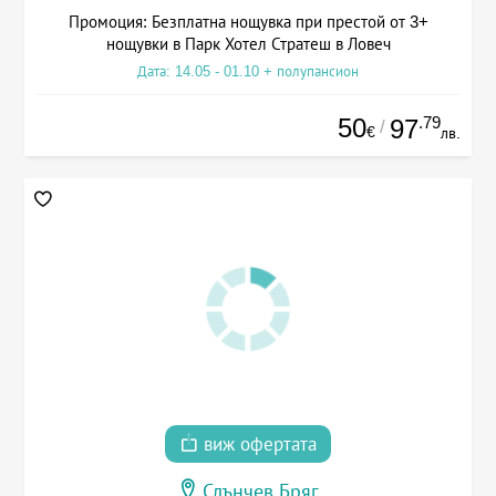
Промоция: Безплатна нощувка при престой от 3+
нощувки в Парк Хотел Стратеш в Ловеч
Дата: 14.05 - 01.10 + полупансион
50
.79
97
/
€
лв.
виж офертата
Слънчев Бряг