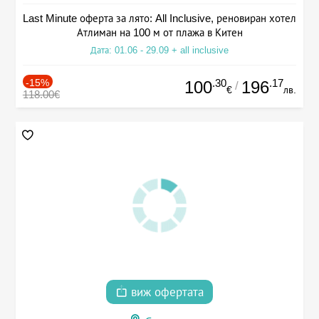
Last Minute оферта за лято: All Inclusive, реновиран хотел
Атлиман на 100 м от плажа в Китен
Дата: 01.06 - 29.09 + all inclusive
-15%
.30
.17
100
196
/
€
лв.
118.00€
виж офертата