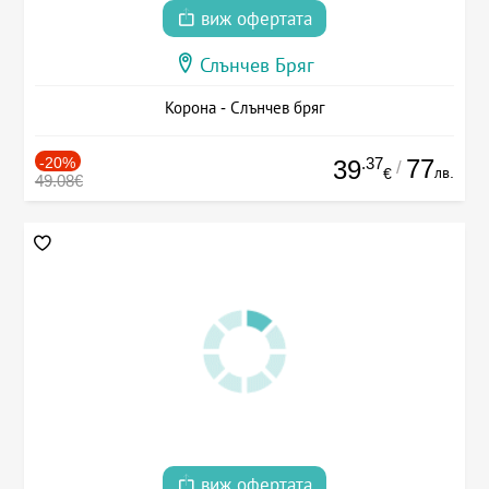
виж офертата
Слънчев Бряг
Корона - Слънчев бряг
-20%
.37
77
39
/
лв.
€
49.08€
виж офертата