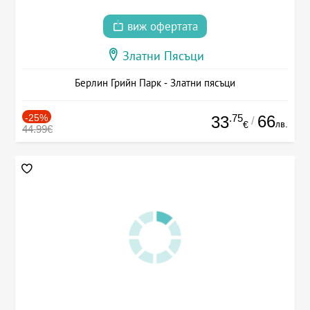
виж офертата
Златни Пясъци
Берлин Грийн Парк - Златни пясъци
-25%
.75
66
33
/
лв.
€
44.99€