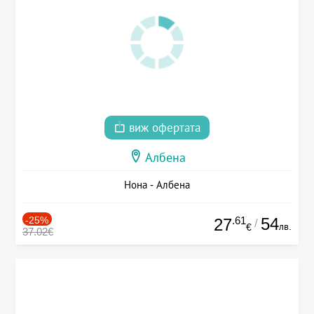
виж офертата
Албена
Нона - Албена
-25%
.61
54
27
/
лв.
€
37.02€