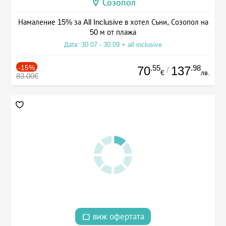
Созопол
Намаление 15% за All Inclusive в хотел Съни, Созопол на
50 м от плажа
Дата: 30.07 - 30.09 + all inclusive
-15%
.55
.98
70
137
/
€
лв.
83.00€
виж офертата