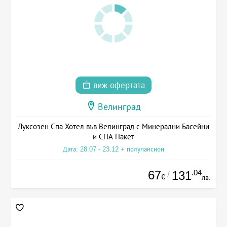
виж офертата
Велинград
Луксозен Спа Хотел във Велинград с Минерални Басейни
и СПА Пакет
Дата: 28.07 - 23.12 + полупансион
67
.04
131
/
€
лв.