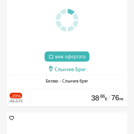
виж офертата
Слънчев Бряг
Белвю - Слънчев бряг
-20%
.86
76
38
/
лв.
€
48.57€