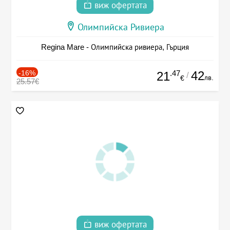
виж офертата
Олимпийска Ривиера
Regina Mare - Олимпийска ривиера, Гърция
-16%
.47
42
21
/
лв.
€
25.57€
виж офертата