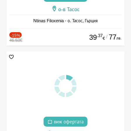
о-в Тасос
Ntinas Filoxenia - о. Тасос, Гърция
-15%
.37
77
39
/
лв.
€
46.53€
виж офертата