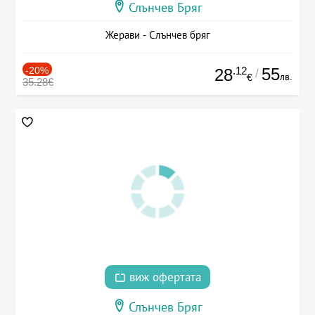
Слънчев Бряг
Жерави - Слънчев бряг
-20%
.12
55
28
/
лв.
€
35.28€
виж офертата
Слънчев Бряг