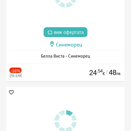
виж офертата
Синеморец
Белла Виста - Синеморец
-16%
.54
48
24
/
лв.
€
29.14€