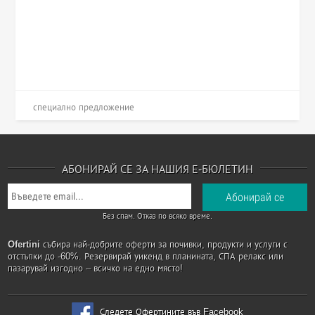
специално предложение
АБОНИРАЙ СЕ ЗА НАШИЯ Е-БЮЛЕТИН
Без спам. Отказ по всяко време.
Ofertini
събира най-добрите оферти за почивки, продукти и услуги с
отстъпки до -60%. Резервирай уикенд в планината, СПА релакс или
пазарувай изгодно – всичко на едно място!
Следете Офертините във Facebook