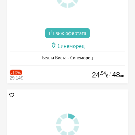
виж офертата
Синеморец
Белла Виста - Синеморец
-16%
.54
48
24
/
лв.
€
29.14€