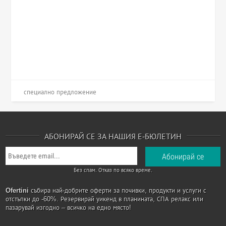
специално предложение
АБОНИРАЙ СЕ ЗА НАШИЯ Е-БЮЛЕТИН
Без спам. Отказ по всяко време.
Ofertini
събира най-добрите оферти за почивки, продукти и услуги с
отстъпки до -60%. Резервирай уикенд в планината, СПА релакс или
пазарувай изгодно – всичко на едно място!