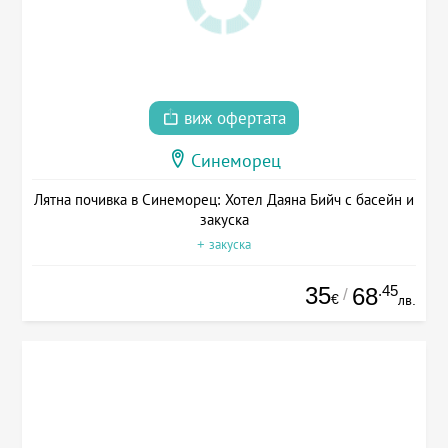
виж офертата
Синеморец
Лятна почивка в Синеморец: Хотел Даяна Бийч с басейн и
закуска
+ закуска
35
.45
68
/
€
лв.