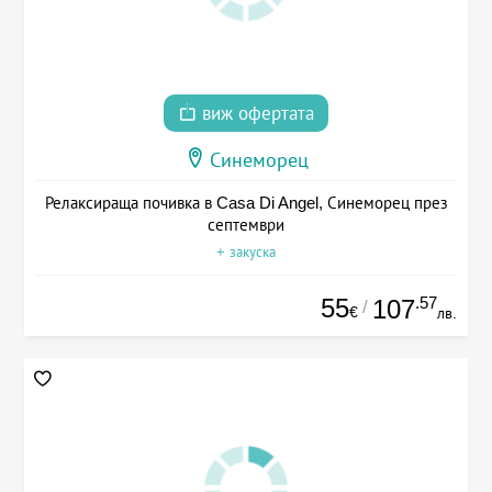
виж офертата
Синеморец
Релаксираща почивка в Casa Di Angel, Синеморец през
септември
+ закуска
55
.57
107
/
€
лв.