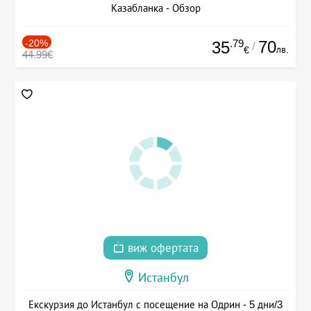
Казабланка - Обзор
-20%
.79
70
35
/
лв.
€
44.99€
виж офертата
Истанбул
Екскурзия до Истанбул с посещение на Одрин - 5 дни/3