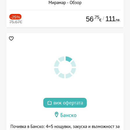
Мирамар - Обзор
-25%
.75
111
56
/
лв.
€
75.67€
виж офертата
Банско
Почивка в Банско: 4=5 нощувки, закуска и възможност за