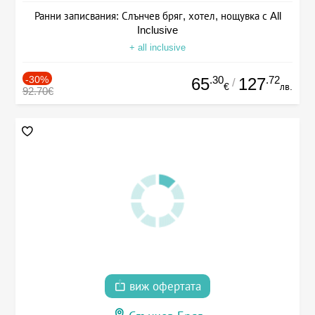
Ранни записвания: Слънчев бряг, хотел, нощувка с All
Inclusive
+ all inclusive
-30%
.30
.72
65
127
/
€
лв.
92.70€
виж офертата