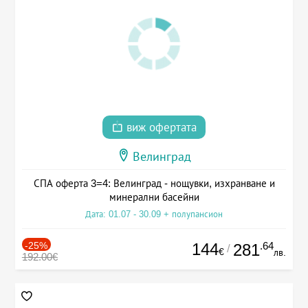
виж офертата
Велинград
СПА оферта 3=4: Велинград - нощувки, изхранване и
минерални басейни
Дата: 01.07 - 30.09 + полупансион
-25%
144
.64
281
/
€
лв.
192.00€