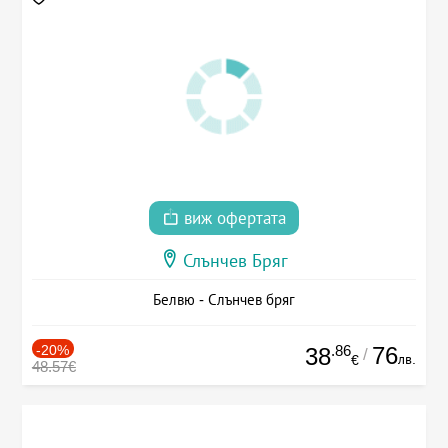
виж офертата
Слънчев Бряг
Белвю - Слънчев бряг
-20%
.86
76
38
/
лв.
€
48.57€