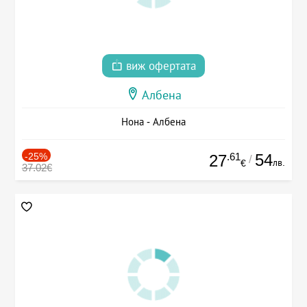
виж офертата
Албена
Нона - Албена
-25%
.61
54
27
/
лв.
€
37.02€