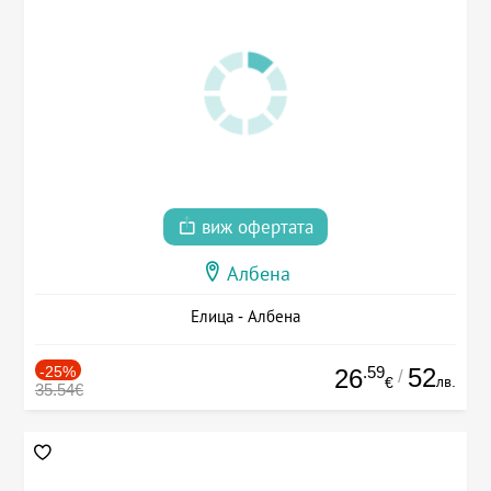
виж офертата
Албена
Елица - Албена
-25%
.59
52
26
/
лв.
€
35.54€