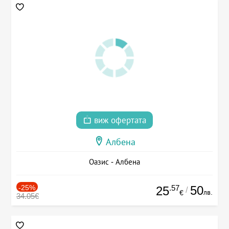
виж офертата
Албена
Оазис - Албена
-25%
.57
50
25
/
лв.
€
34.05€