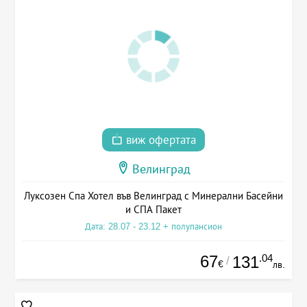
виж офертата
Велинград
Луксозен Спа Хотел във Велинград с Минерални Басейни
и СПА Пакет
Дата: 28.07 - 23.12 + полупансион
67
.04
131
/
€
лв.