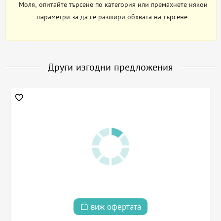
Моля, опитайте търсене по категория или премахнете някои
параметри за да се разшири обхвата на търсене.
Други изгодни предложения
виж офертата