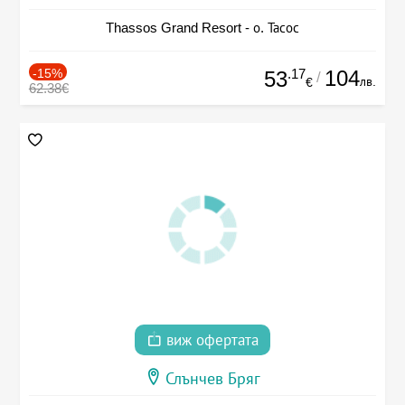
Thassos Grand Resort - о. Тасос
-15%
.17
104
53
/
лв.
€
62.38€
виж офертата
Слънчев Бряг