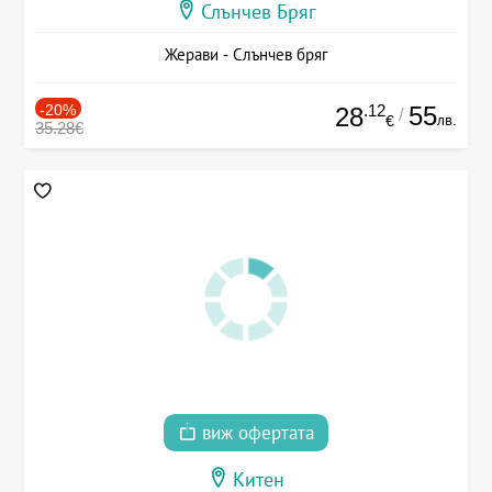
Слънчев Бряг
Жерави - Слънчев бряг
-20%
.12
55
28
/
лв.
€
35.28€
виж офертата
Китен