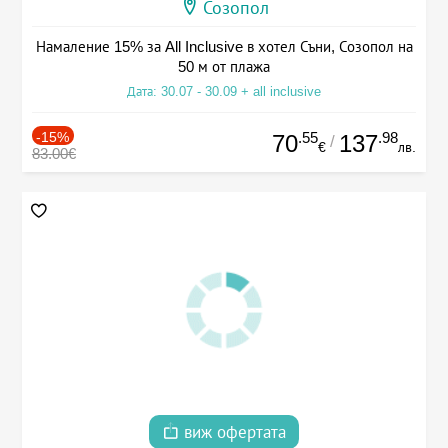
Созопол
Намаление 15% за All Inclusive в хотел Съни, Созопол на
50 м от плажа
Дата: 30.07 - 30.09 + all inclusive
-15%
.55
.98
70
137
/
€
лв.
83.00€
виж офертата