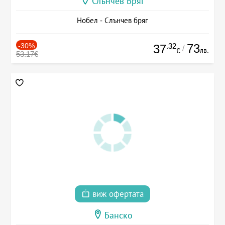
Слънчев Бряг
Нобел - Слънчев бряг
-30%
.32
73
37
/
лв.
€
53.17€
виж офертата
Банско