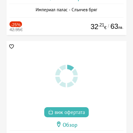
Империал палас - Слънчев бряг
-25%
.21
63
32
/
лв.
€
42.95€
виж офертата
Обзор