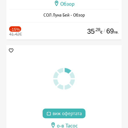
Обзор
СОЛ Луна Бей - Обзор
-15%
.28
69
35
/
лв.
€
41.42€
виж офертата
о-в Тасос