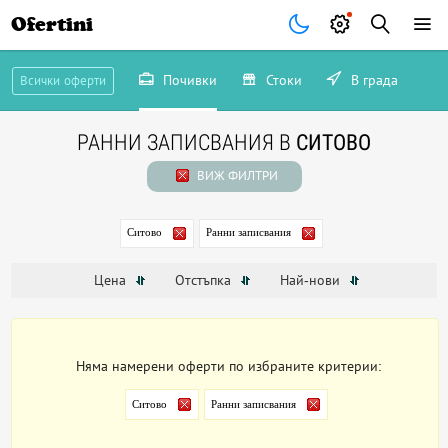
Ofertini
Почивки
Стоки
В града
Всички оферти
РАННИ ЗАПИСВАНИЯ В
СИТОВО
ВИЖ ФИЛТРИ
Ситово
Ранни записвания
Цена
Отстъпка
Най-нови
Няма намерени оферти по избраните критерии:
Ситово
Ранни записвания