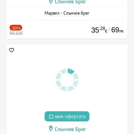
Слънчев Бряг
Марвел - Слънчев бряг
-30%
.28
69
35
/
лв.
€
50.11€
виж офертата
Слънчев Бряг