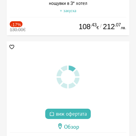
нощувки в 3* хотел
+ закуска
-17%
.43
.07
108
212
/
€
лв.
130.00€
виж офертата
Обзор