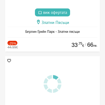
виж офертата
Златни Пясъци
Берлин Грийн Парк - Златни пясъци
-25%
.75
66
33
/
лв.
€
44.99€