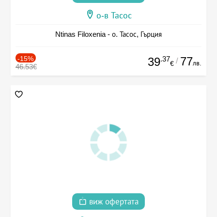
о-в Тасос
Ntinas Filoxenia - о. Тасос, Гърция
-15%
.37
77
39
/
лв.
€
46.53€
виж офертата