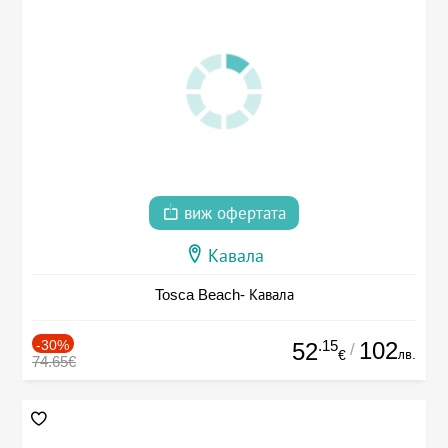
виж офертата
Кавала
Tosca Beach- Кавала
-30%
.15
102
52
/
лв.
€
74.65€