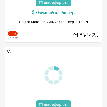
виж офертата
Олимпийска Ривиера
Regina Mare - Олимпийска ривиера, Гърция
-16%
.47
42
21
/
лв.
€
25.57€
виж офертата