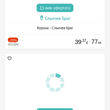
виж офертата
Слънчев Бряг
Корона - Слънчев бряг
-20%
.37
77
39
/
лв.
€
49.08€