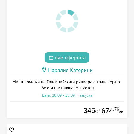
виж офертата
Паралия Катерини
Мини почивка на Олимпийската ривиера с транспорт от
Русе и настаняване в хотел
Дата: 18.09 - 23.09 + закуска
345
.76
674
/
€
лв.