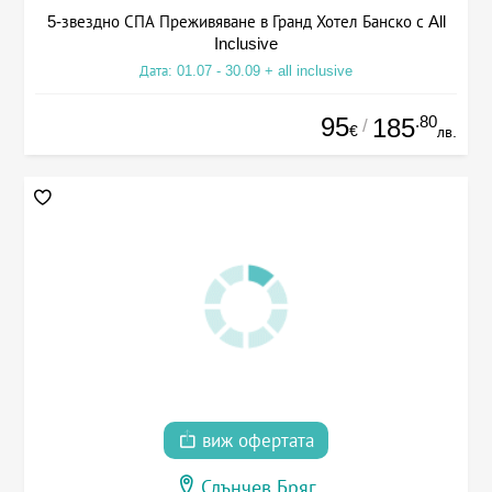
5-звездно СПА Преживяване в Гранд Хотел Банско с All
Inclusive
Дата: 01.07 - 30.09 + all inclusive
95
.80
185
/
€
лв.
виж офертата
Слънчев Бряг