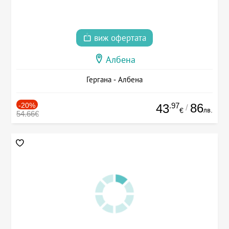
виж офертата
Албена
Гергана - Албена
-20%
.97
86
43
/
лв.
€
54.66€