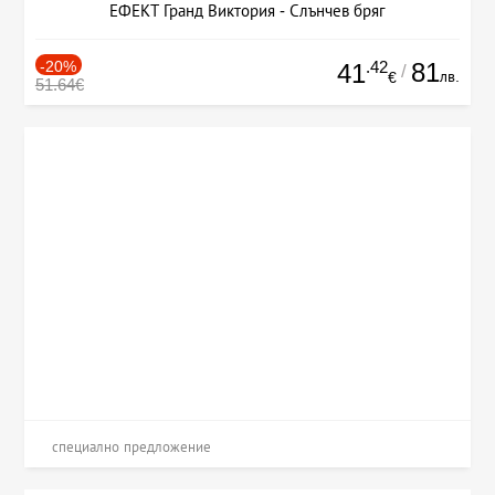
ЕФЕКТ Гранд Виктория - Слънчев бряг
-20%
.42
81
41
/
лв.
€
51.64€
специално предложение