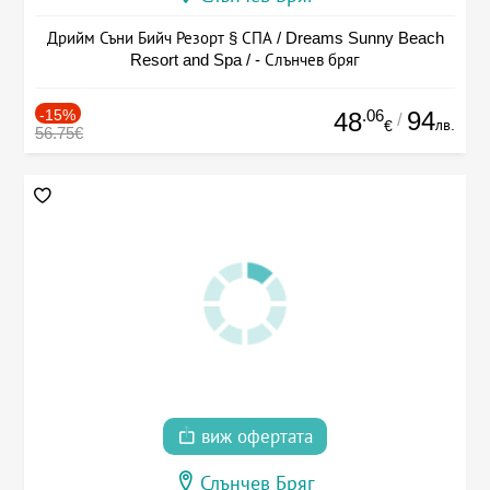
Дрийм Съни Бийч Резорт § СПА / Dreams Sunny Beach
Resort and Spa / - Слънчев бряг
-15%
.06
94
48
/
лв.
€
56.75€
виж офертата
Слънчев Бряг