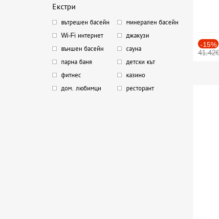
Екстри
вътрешен басейн
минерален басейн
Wi-Fi интернет
джакузи
-15%
външен басейн
сауна
41.42
парна баня
детски кът
фитнес
казино
дом. любимци
ресторант