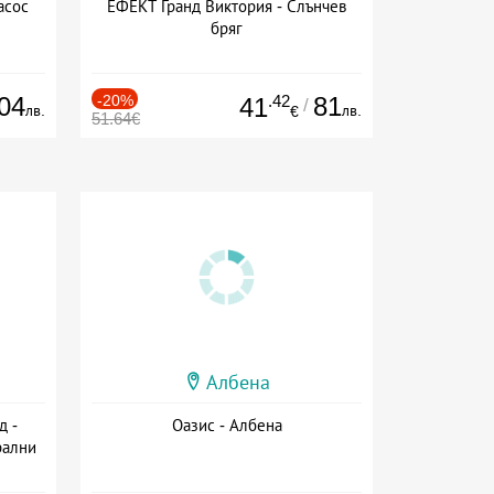
асос
ЕФЕКТ Гранд Виктория - Слънчев
бряг
04
-20%
.42
81
41
/
лв.
лв.
€
51.64€
Албена
д -
Оазис - Албена
рални
сион