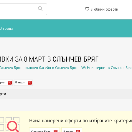
Любими оферти
В града
ВКИ ЗА 8 МАРТ В
СЛЪНЧЕВ БРЯГ
Слънчев Бряг
външен басейн в Слънчев Бряг
Wi-Fi интернет в Слънчев Бря
ряг
8 март
рти
Няма намерени оферти по избраните критери
Слънчев Бряг
8 март