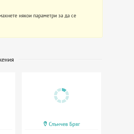
махнете някои параметри за да се
жения
Слънчев Бряг