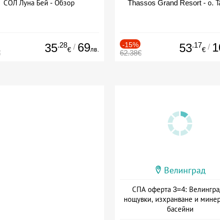
СОЛ Луна Бей - Обзор
Thassos Grand Resort - о. Т
.28
69
-15%
.17
1
35
53
/
/
лв.
€
€
€
62.38€
Велинград
СПА оферта 3=4: Велингра
нощувки, изхранване и мине
басейни
Дата: 01.07 - 30.09 + полупан