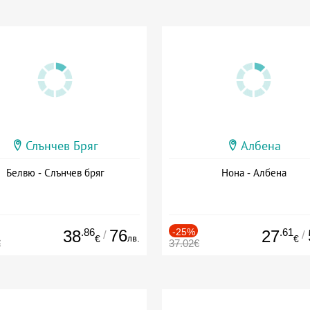
Слънчев Бряг
Албена
Белвю - Слънчев бряг
Нона - Албена
.86
76
-25%
.61
38
27
/
/
лв.
€
€
€
37.02€