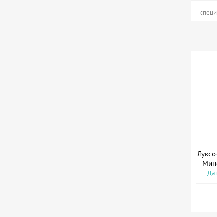
специ
Луксо
Мин
Дат