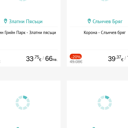
Златни Пясъци
Слънчев Бряг
н Грийн Парк - Златни пясъци
Корона - Слънчев бряг
.75
66
-20%
.37
33
39
/
/
лв.
€
€
€
49.08€