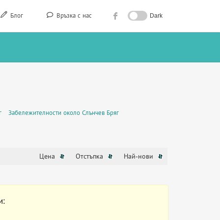
Блог
Връзка с нас
Dark
г
Забележителности около Слънчев Бряг
Цена
Отстъпка
Най-нови
и: