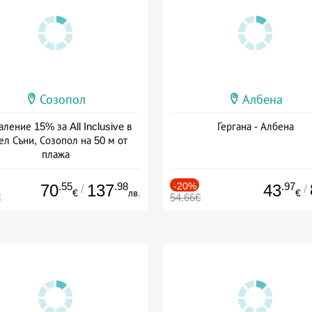
Созопол
Албена
ление 15% за All Inclusive в
Гергана - Албена
ел Съни, Созопол на 50 м от
плажа
а: 30.07 - 30.09 + all inclusive
.55
.98
-20%
.97
70
137
43
/
/
€
лв.
€
€
54.66€