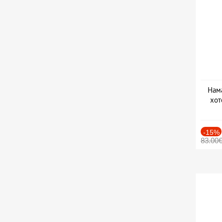
Нама
хот
Дат
-15%
83.00