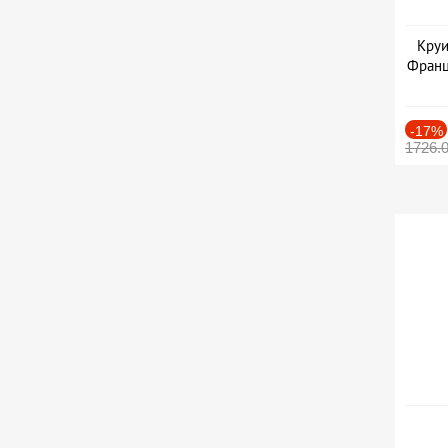
Круи
Франц
-17%
1726.