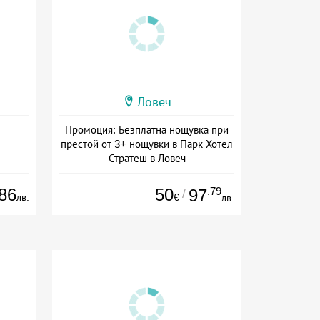
Ловеч
Промоция: Безплатна нощувка при
престой от 3+ нощувки в Парк Хотел
Стратеш в Ловеч
Дата: 14.05 - 01.10 + полупансион
86
50
.79
97
/
лв.
€
лв.