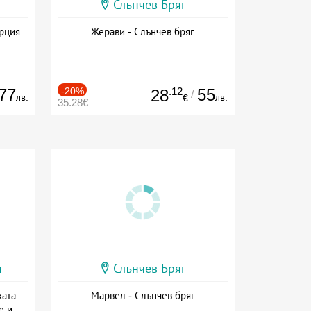
Слънчев Бряг
ърция
Жерави - Слънчев бряг
77
-20%
.12
55
28
/
лв.
лв.
€
35.28€
и
Слънчев Бряг
ката
Марвел - Слънчев бряг
е и