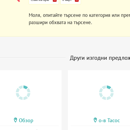
Моля, опитайте търсене по категория или пре
разшири обхвата на търсене.
Други изгодни предло
Обзор
о-в Тасос