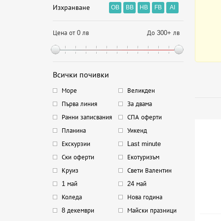
Изхранване
OB
BB
HB
FB
AI
Цена от 0 лв
До 300+ лв
Всички почивки
Море
Великден
Първа линия
За двама
Ранни записвания
СПА оферти
Планина
Уикенд
Екскурзии
Last minute
Ски оферти
Екотуризъм
Круиз
Свети Валентин
1 май
24 май
Коледа
Нова година
8 декември
Майски празници