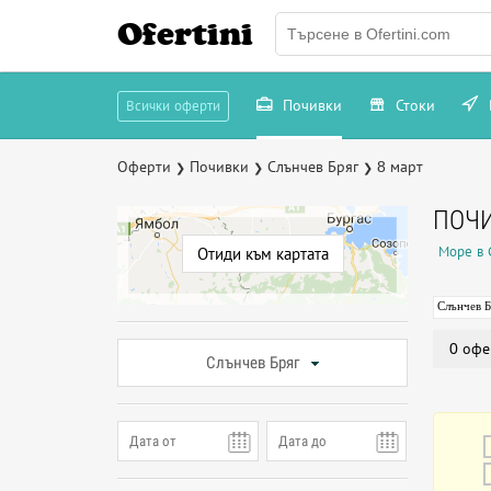
Ofertini
Почивки
Стоки
Всички оферти
Оферти
Почивки
Слънчев Бряг
8 март
❯
❯
❯
ПОЧИ
Море в 
Отиди към картата
Слънчев Б
0 офе
Слънчев Бряг