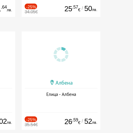
.64
-25%
.57
50
1
25
/
лв.
лв.
€
34.05€
Албена
Елица - Албена
02
-25%
.59
52
26
/
лв.
лв.
€
35.54€