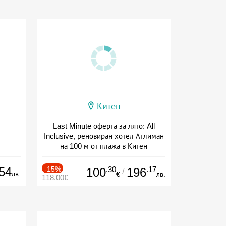
Китен
Last Minute оферта за лято: All
Inclusive, реновиран хотел Атлиман
на 100 м от плажа в Китен
Дата: 01.06 - 29.09 + all inclusive
54
-15%
.30
.17
100
196
/
лв.
€
лв.
118.00€