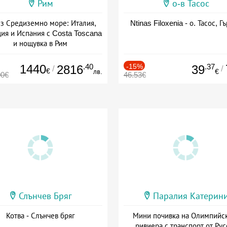
Рим
о-в Тасос
з Средиземно море: Италия,
Ntinas Filoxenia - о. Тасос, Г
ия и Испания с Costa Toscana
и нощувка в Рим
+ пълен пансион
1440
.40
-15%
.37
2816
39
/
/
€
лв.
€
00€
46.53€
Слънчев Бряг
Паралия Катерин
Котва - Слънчев бряг
Мини почивка на Олимпийс
ривиера с транспорт от Рус