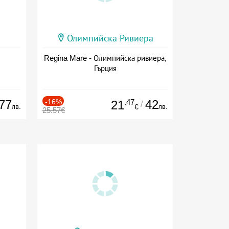
Олимпийска Ривиера
Regina Mare - Олимпийска ривиера,
Гърция
77
-16%
.47
42
21
/
лв.
лв.
€
25.57€