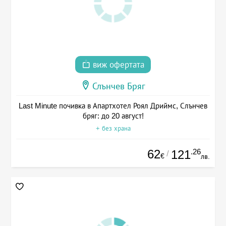
виж офертата
Слънчев Бряг
Last Minute почивка в Апартхотел Роял Дриймс, Слънчев
бряг: до 20 август!
+ без храна
62
.26
121
/
€
лв.