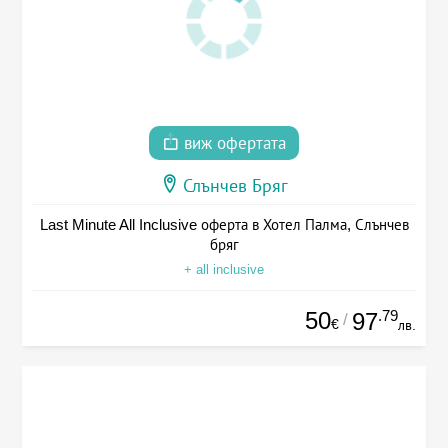
виж офертата
Слънчев Бряг
Last Minute All Inclusive оферта в Хотел Палма, Слънчев
бряг
+ all inclusive
50
.79
97
/
€
лв.