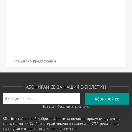
специално предложение
АБОНИРАЙ СЕ ЗА НАШИЯ Е-БЮЛЕТИН
Без спам. Отказ по всяко време.
Ofertini
събира най-добрите оферти за почивки, продукти и услуги с
отстъпки до -60%. Резервирай уикенд в планината, СПА релакс или
пазарувай изгодно – всичко на едно място!