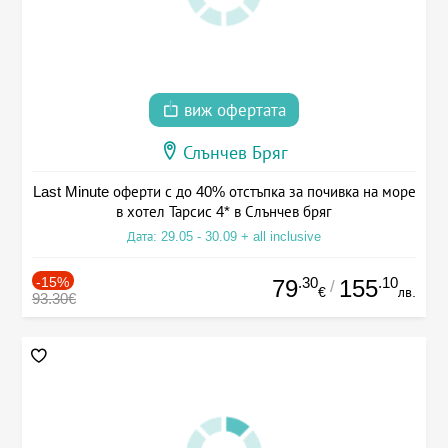
виж офертата
Слънчев Бряг
Last Minute оферти с до 40% отстъпка за почивка на море
в хотел Тарсис 4* в Слънчев бряг
Дата: 29.05 - 30.09 + all inclusive
-15%
.30
.10
79
155
/
€
лв.
93.30€