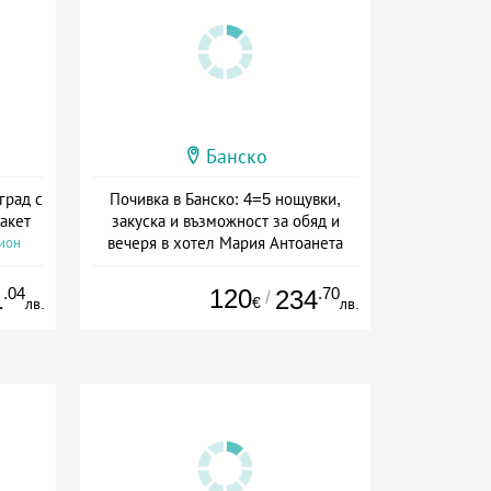
Банско
град с
Почивка в Банско: 4=5 нощувки,
акет
закуска и възможност за обяд и
вечеря в хотел Мария Антоанета
сион
Дата: 16.07 - 07.09 + полупансион
.04
120
.70
1
234
/
€
лв.
лв.