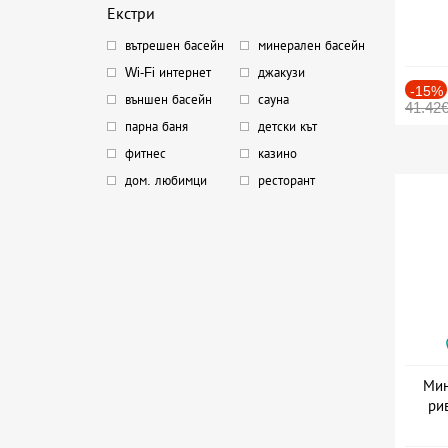
Екстри
вътрешен басейн
минерален басейн
Wi-Fi интернет
джакузи
-15%
външен басейн
сауна
41.42
парна баня
детски кът
фитнес
казино
дом. любимци
ресторант
Мин
ри