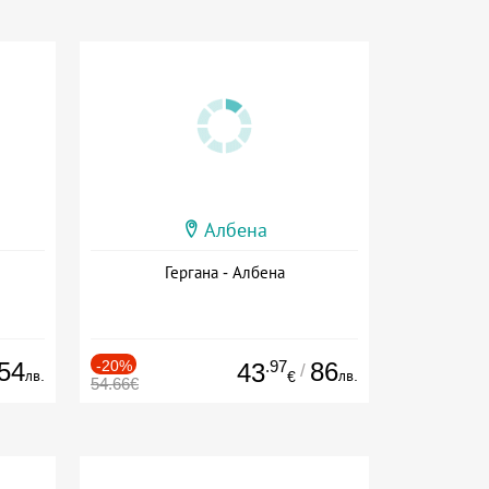
Албена
Гергана - Албена
54
-20%
.97
86
43
/
лв.
лв.
€
54.66€