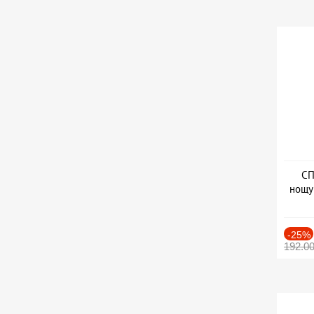
СП
нощу
Дат
-25%
192.0