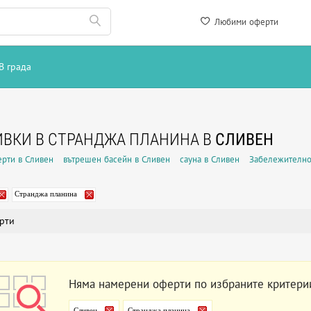
Любими оферти
В града
ВКИ В СТРАНДЖА ПЛАНИНА В
СЛИВЕН
рти в Сливен
вътрешен басейн в Сливен
сауна в Сливен
Забележително
Странджа планина
рти
Няма намерени оферти по избраните критери
Сливен
Странджа планина