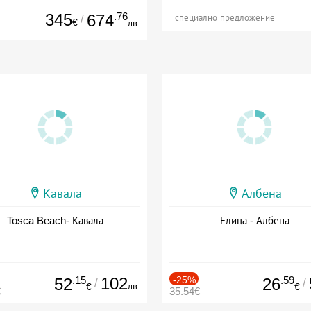
345
.76
674
/
специално предложение
€
лв.
Кавала
Албена
Tosca Beach- Кавала
Елица - Албена
.15
102
-25%
.59
52
26
/
/
лв.
€
€
€
35.54€