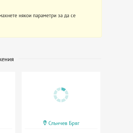
махнете някои параметри за да се
жения
Слънчев Бряг