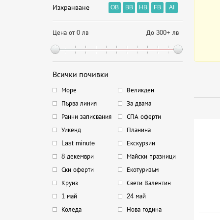
Изхранване
OB
BB
HB
FB
AI
Цена от 0 лв
До 300+ лв
Всички почивки
Море
Великден
Първа линия
За двама
Ранни записвания
СПА оферти
Уикенд
Планина
Last minute
Екскурзии
8 декември
Майски празници
Ски оферти
Екотуризъм
Круиз
Свети Валентин
1 май
24 май
Коледа
Нова година