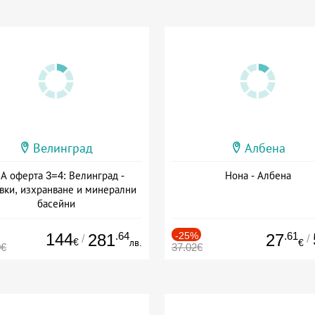
Велинград
Албена
А оферта 3=4: Велинград -
Нона - Албена
вки, изхранване и минерални
басейни
а: 01.07 - 30.09 + полупансион
144
.64
-25%
.61
281
27
/
/
€
лв.
€
0€
37.02€