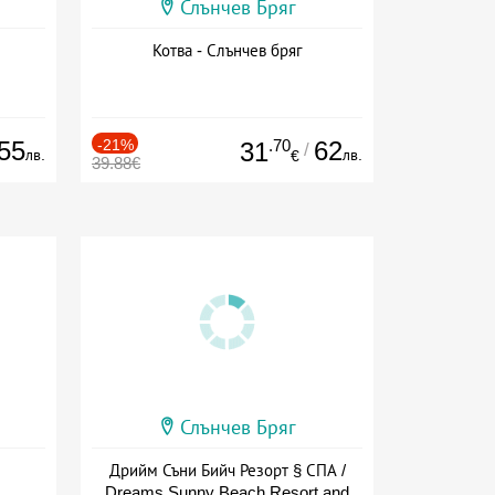
Слънчев Бряг
Котва - Слънчев бряг
55
-21%
.70
62
31
/
лв.
лв.
€
39.88€
Слънчев Бряг
Дрийм Съни Бийч Резорт § СПА /
Dreams Sunny Beach Resort and