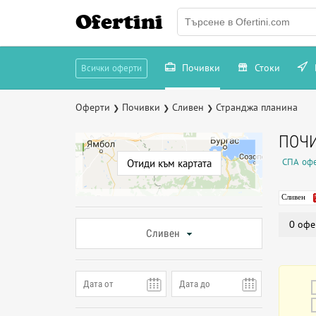
Ofertini
Почивки
Стоки
Всички оферти
Оферти
Почивки
Сливен
Странджа планина
❯
❯
❯
ПОЧИ
СПА офе
Отиди към картата
Сливен
0 офе
Сливен