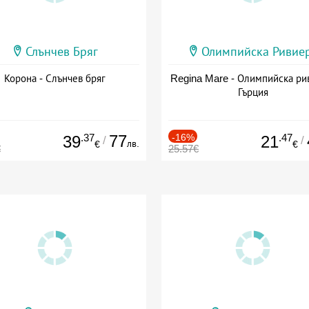
Слънчев Бряг
Олимпийска Ривие
Корона - Слънчев бряг
Regina Mare - Олимпийска ри
Гърция
.37
77
-16%
.47
39
21
/
/
лв.
€
€
€
25.57€