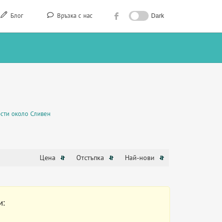
Блог
Връзка с нас
Dark
сти около Сливен
Цена
Отстъпка
Най-нови
и: