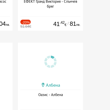
асос
ЕФЕКТ Гранд Виктория - Слънчев
бряг
04
-20%
.42
81
41
/
лв.
лв.
€
51.64€
Албена
Оазис - Албена