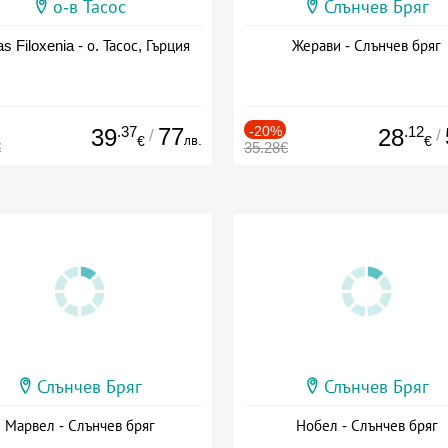
о-в Тасос
Слънчев Бряг
as Filoxenia - о. Тасос, Гърция
Жерави - Слънчев бряг
.37
77
-20%
.12
39
28
/
/
лв.
€
€
€
35.28€
Слънчев Бряг
Слънчев Бряг
Марвел - Слънчев бряг
Нобел - Слънчев бряг