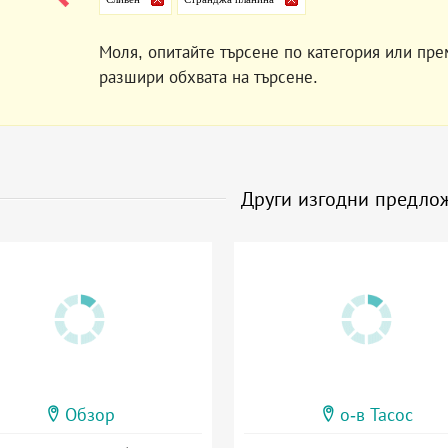
Моля, опитайте търсене по категория или пре
разшири обхвата на търсене.
Други изгодни предло
Обзор
о-в Тасос