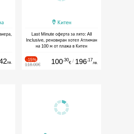
ра
Китен
виера,
Last Minute оферта за лято: All
Inclusive, реновиран хотел Атлиман
на 100 м от плажа в Китен
Дата: 01.06 - 29.09 + all inclusive
42
-15%
.30
.17
100
196
/
лв.
€
лв.
118.00€