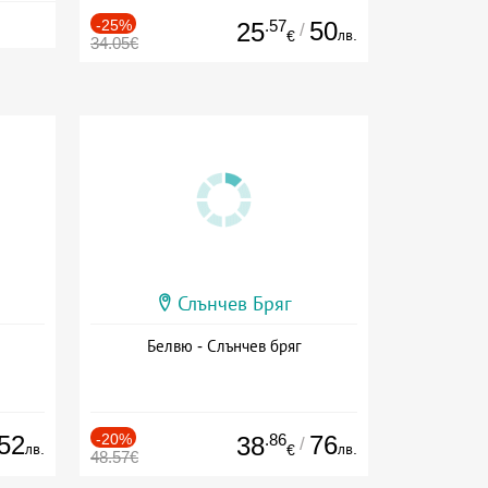
-25%
.57
50
25
/
лв.
€
34.05€
Слънчев Бряг
Белвю - Слънчев бряг
52
-20%
.86
76
38
/
лв.
лв.
€
48.57€