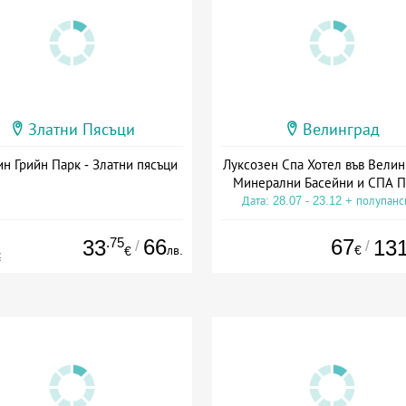
Златни Пясъци
Велинград
н Грийн Парк - Златни пясъци
Луксозен Спа Хотел във Велин
Минерални Басейни и СПА П
Дата: 28.07 - 23.12 + полупан
.75
66
67
33
13
/
/
лв.
€
€
€