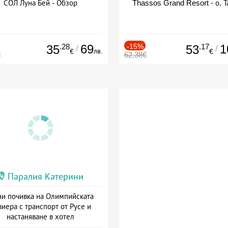
СОЛ Луна Бей - Обзор
Thassos Grand Resort - о. Т
.28
69
-15%
.17
1
35
53
/
/
лв.
€
€
€
62.38€
Паралия Катерини
и почивка на Олимпийската
виера с транспорт от Русе и
настаняване в хотел
Дата: 18.09 - 23.09 + закуска