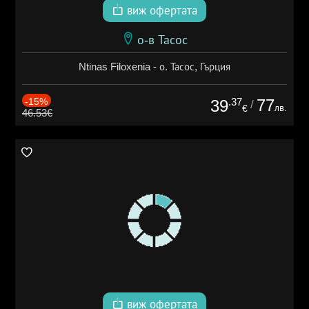
виж офертата
о-в Тасос
Ntinas Filoxenia - о. Тасос, Гърция
-15%
.37
77
39
/
лв.
€
46.53€
виж офертата