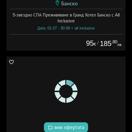
Банско
5-звездно СПА Преживяване в Гранд Хотел Банско с All
Inclusive
Дата: 01.07 - 30.09 + all inclusive
95
.80
185
/
€
лв.
виж офертата