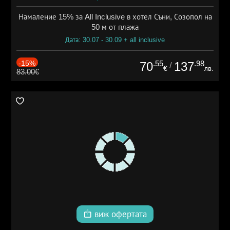
Намаление 15% за All Inclusive в хотел Съни, Созопол на
50 м от плажа
Дата: 30.07 - 30.09 + all inclusive
-15%
.55
.98
70
137
/
€
лв.
83.00€
виж офертата