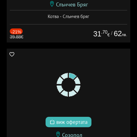
Слънчев Бряг
Котва - Слънчев бряг
-21%
.70
62
31
/
лв.
€
39.88€
виж офертата
Созопол