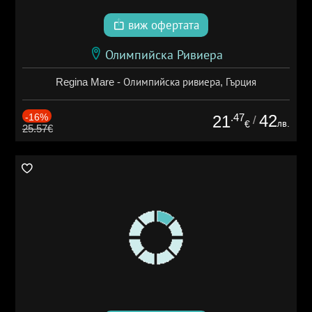
виж офертата
Олимпийска Ривиера
Regina Mare - Олимпийска ривиера, Гърция
-16%
.47
42
21
/
лв.
€
25.57€