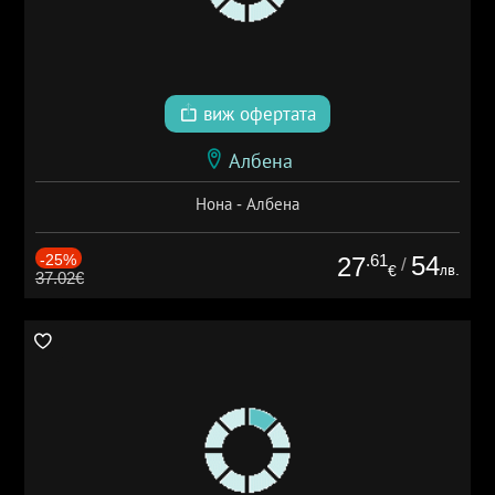
виж офертата
Албена
Нона - Албена
-25%
.61
54
27
/
лв.
€
37.02€