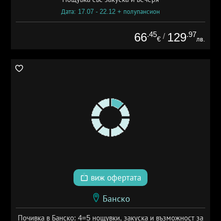
Дата: 17.07 - 22.12 + полупансион
.45
.97
66
129
/
€
лв.
виж офертата
Банско
Почивка в Банско: 4=5 нощувки, закуска и възможност за