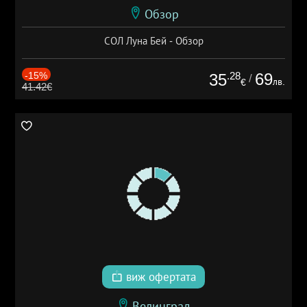
Обзор
СОЛ Луна Бей - Обзор
-15%
.28
69
35
/
лв.
€
41.42€
виж офертата
Велинград