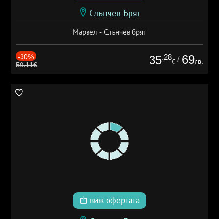
Слънчев Бряг
Марвел - Слънчев бряг
-30%
.28
69
35
/
лв.
€
50.11€
виж офертата