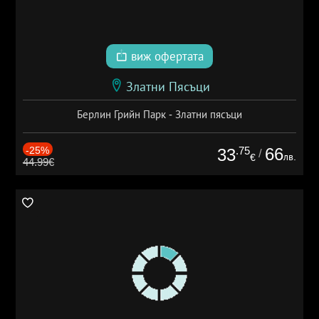
виж офертата
Златни Пясъци
Берлин Грийн Парк - Златни пясъци
-25%
.75
66
33
/
лв.
€
44.99€