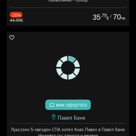
-20%
.79
70
35
/
лв.
€
44.99€
виж офертата
Павел Баня
Луксозен 5-звезден СПА хотел Княз Павел в Павел баня:
Нощувка със закуска и вечеря