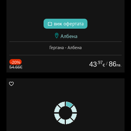
виж офертата
Албена
Гергана - Албена
-20%
.97
86
43
/
лв.
€
54.66€