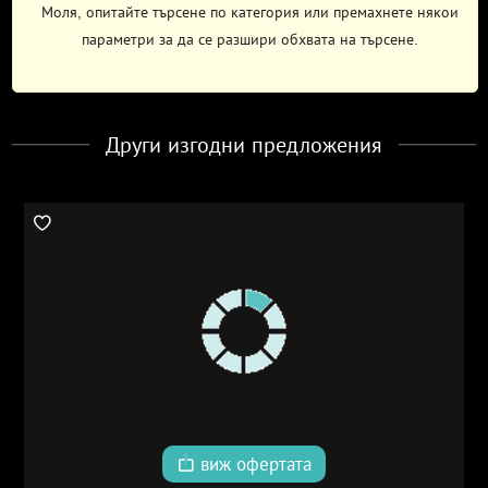
Моля, опитайте търсене по категория или премахнете някои
параметри за да се разшири обхвата на търсене.
Други изгодни предложения
виж офертата