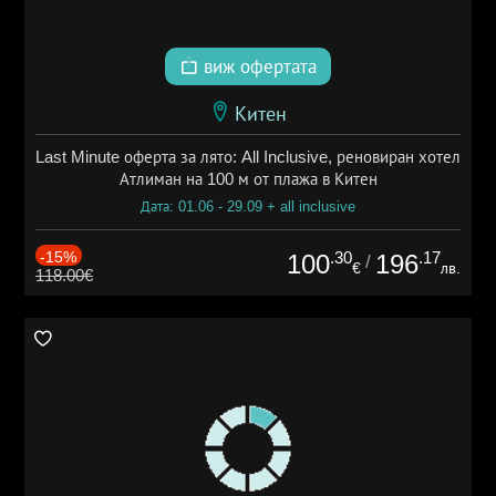
виж офертата
Китен
Last Minute оферта за лято: All Inclusive, реновиран хотел
Атлиман на 100 м от плажа в Китен
Дата: 01.06 - 29.09 + all inclusive
-15%
.30
.17
100
196
/
€
лв.
118.00€