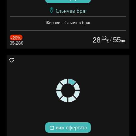
Слънчев Бряг
Жерави - Слънчев бряг
-20%
.12
55
28
/
лв.
€
35.28€
виж офертата