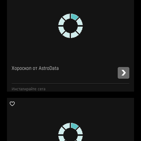
Хороскоп от AstroData
Инсталирайте сега