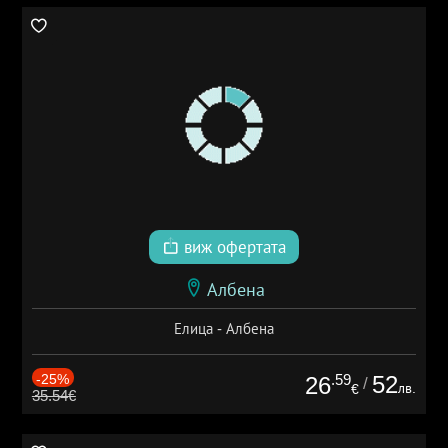
виж офертата
Албена
Елица - Албена
-25%
.59
52
26
/
лв.
€
35.54€