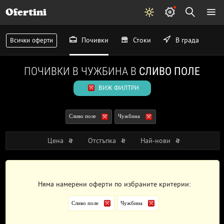
Ofertini
Почивки
Стоки
В града
Всички оферти
ПОЧИВКИ В ЧУЖБИНА В
СЛИВО ПОЛЕ
ВИЖ ФИЛТРИ
Сливо поле
Чужбина
Цена
Отстъпка
Най-нови
Няма намерени оферти по избраните критерии:
Сливо поле
Чужбина