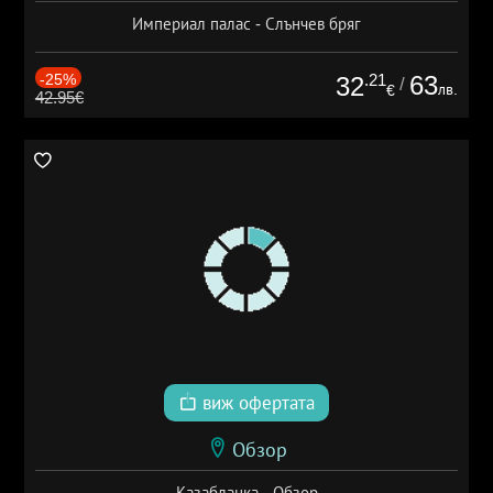
Империал палас - Слънчев бряг
-25%
.21
63
32
/
лв.
€
42.95€
виж офертата
Обзор
Казабланка - Обзор