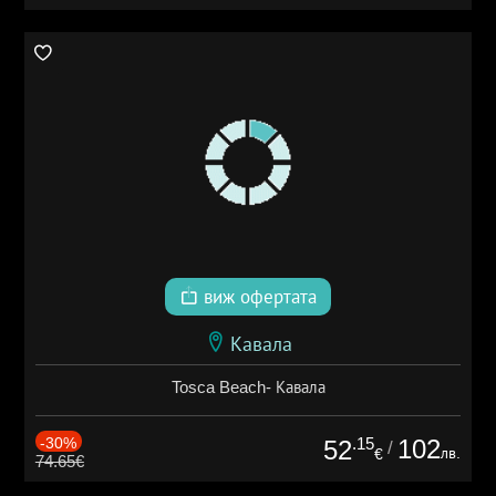
виж офертата
Кавала
Tosca Beach- Кавала
-30%
.15
102
52
/
лв.
€
74.65€