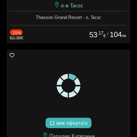
о-в Тасос
Thassos Grand Resort - о. Тасос
-15%
.17
104
53
/
лв.
€
62.38€
виж офертата
Паралия Катерини