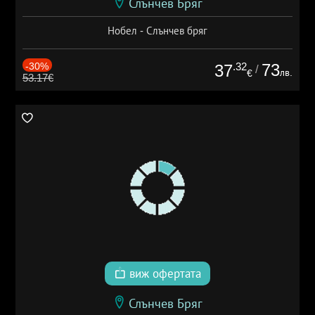
Слънчев Бряг
Нобел - Слънчев бряг
-30%
.32
73
37
/
лв.
€
53.17€
виж офертата
Слънчев Бряг