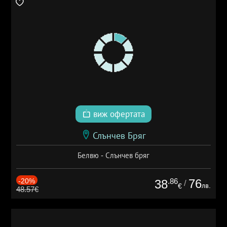
виж офертата
Слънчев Бряг
Белвю - Слънчев бряг
-20%
.86
76
38
/
лв.
€
48.57€