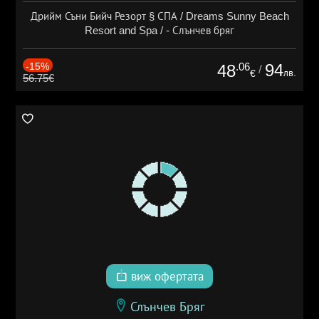
Дрийм Съни Бийч Резорт § СПА / Dreams Sunny Beach
Resort and Spa / - Слънчев бряг
-15%
.06
94
48
/
лв.
€
56.75€
виж офертата
Слънчев Бряг