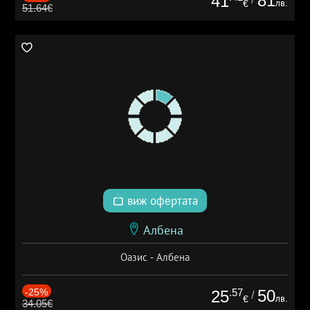
81
41
лв.
€
51.64€
виж офертата
Албена
Оазис - Албена
-25%
.57
50
25
/
лв.
€
34.05€