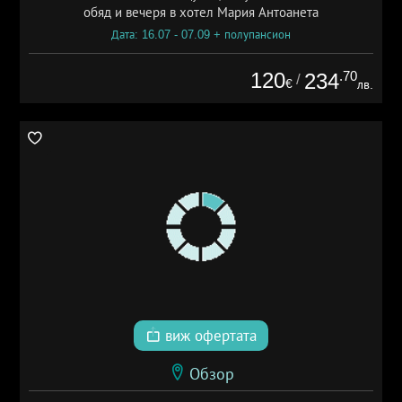
обяд и вечеря в хотел Мария Антоанета
Дата: 16.07 - 07.09 + полупансион
120
.70
234
/
€
лв.
виж офертата
Обзор