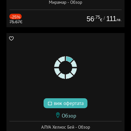
Мирамар - Обзор
-25%
.75
111
56
/
лв.
€
75.67€
виж офертата
Обзор
АЛУА Хелиос Бей - Обзор