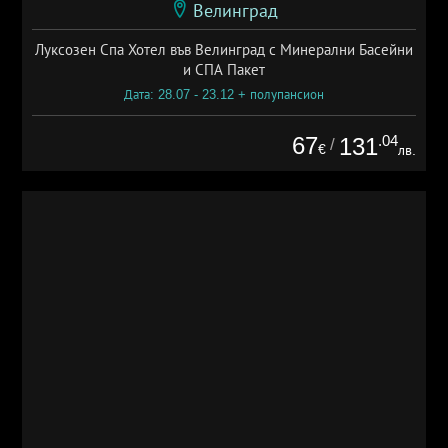
Велинград
Луксозен Спа Хотел във Велинград с Минерални Басейни
и СПА Пакет
Дата: 28.07 - 23.12 + полупансион
67
.04
131
/
€
лв.