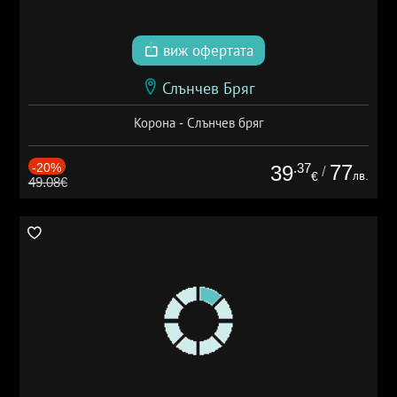
виж офертата
Слънчев Бряг
Корона - Слънчев бряг
-20%
.37
77
39
/
лв.
€
49.08€