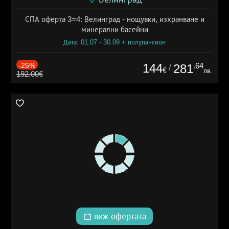
СПА оферта 3=4: Велинград - нощувки, изхранване и
минерални басейни
Дата: 01.07 - 30.09 + полупансион
-25%
144
.64
281
/
€
лв.
192.00€
виж офертата