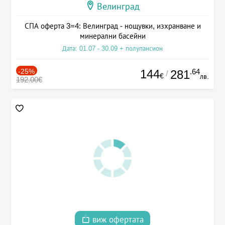
Велинград
СПА оферта 3=4: Велинград - нощувки, изхранване и
минерални басейни
Дата: 01.07 - 30.09 + полупансион
-25%
144
.64
281
/
€
лв.
192.00€
виж офертата