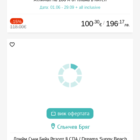
Дата: 01.06 - 29.09 + all inclusive
-15%
.30
.17
100
196
/
€
лв.
118.00€
виж офертата
Слънчев Бряг
Дрийм Съни Бийч Резорт § СПА / Dreams Sunny Beach