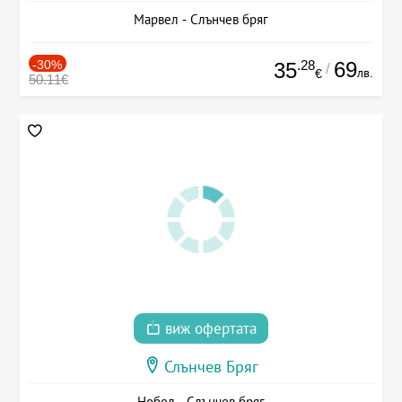
Марвел - Слънчев бряг
-30%
.28
69
35
/
лв.
€
50.11€
виж офертата
Слънчев Бряг
Нобел - Слънчев бряг