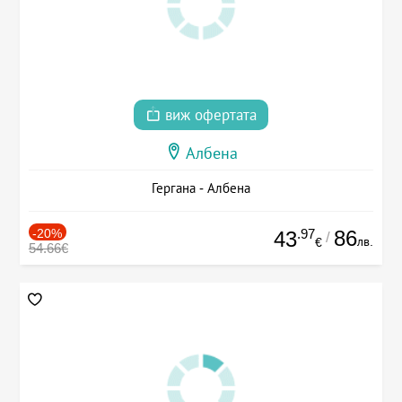
виж офертата
Албена
Гергана - Албена
-20%
.97
86
43
/
лв.
€
54.66€