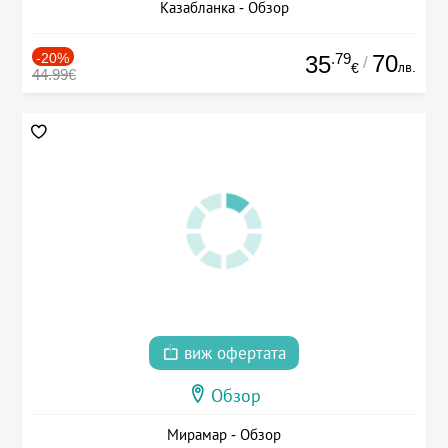
Казабланка - Обзор
-20%
.79
70
35
/
лв.
€
44.99€
виж офертата
Обзор
Мирамар - Обзор