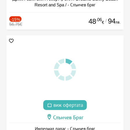
Resort and Spa / - Слънчев бряг
-15%
.06
94
48
/
лв.
€
56.75€
виж офертата
Слънчев Бряг
Империал палас - Слънчев бряг