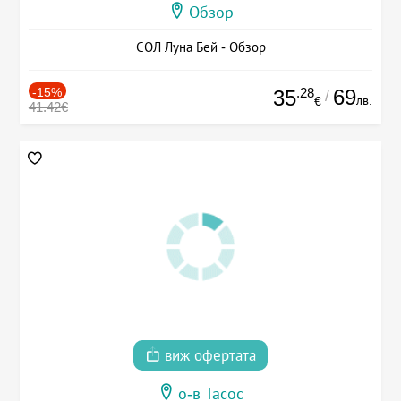
Обзор
СОЛ Луна Бей - Обзор
-15%
.28
69
35
/
лв.
€
41.42€
виж офертата
о-в Тасос