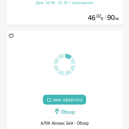
Дата: 16.04 - 31.10 + полупансион
.02
90
46
/
лв.
€
виж офертата
Обзор
АЛУА Хелиос Бей - Обзор