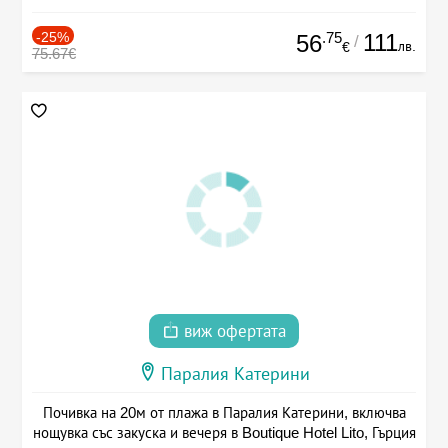
-25%
.75
111
56
/
лв.
€
75.67€
виж офертата
Паралия Катерини
Почивка на 20м от плажа в Паралия Катерини, включва
нощувка със закуска и вечеря в Boutique Hotel Lito, Гърция