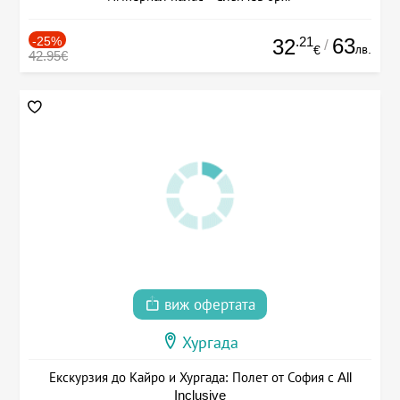
-25%
.21
63
32
/
лв.
€
42.95€
виж офертата
Хургада
Екскурзия до Кайро и Хургада: Полет от София с All
Inclusive