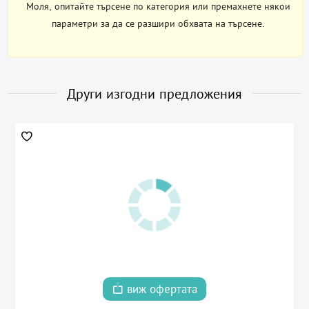
Моля, опитайте търсене по категория или премахнете някои
параметри за да се разшири обхвата на търсене.
Други изгодни предложения
виж офертата