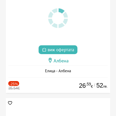
виж офертата
Албена
Елица - Албена
-25%
.59
52
26
/
лв.
€
35.54€