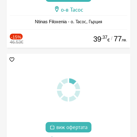
о-в Тасос
Ntinas Filoxenia - о. Тасос, Гърция
-15%
.37
77
39
/
лв.
€
46.53€
виж офертата