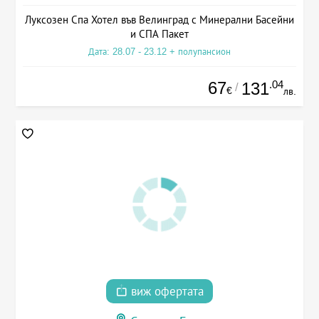
Луксозен Спа Хотел във Велинград с Минерални Басейни
и СПА Пакет
Дата: 28.07 - 23.12 + полупансион
67
.04
131
/
€
лв.
виж офертата