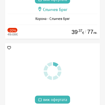
Слънчев Бряг
Корона - Слънчев бряг
-20%
.37
77
39
/
лв.
€
49.08€
виж офертата