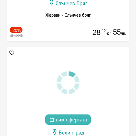
Слънчев Бряг
Жерави - Слънчев бряг
-20%
.12
55
28
/
лв.
€
35.28€
виж офертата
Велинград