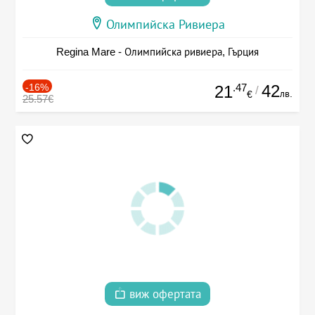
Олимпийска Ривиера
Regina Mare - Олимпийска ривиера, Гърция
-16%
.47
42
21
/
лв.
€
25.57€
виж офертата