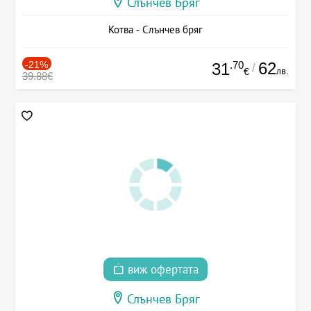
Слънчев Бряг
Котва - Слънчев бряг
-21%
.70
62
31
/
лв.
€
39.88€
виж офертата
Слънчев Бряг