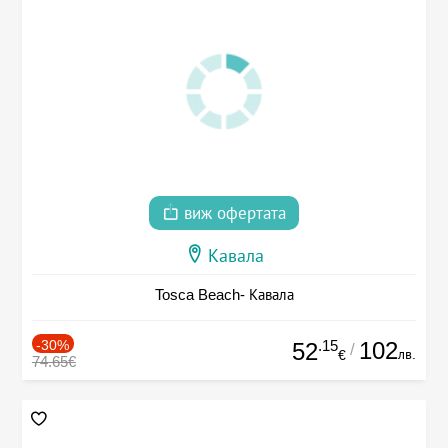
виж офертата
Кавала
Tosca Beach- Кавала
-30%
.15
102
52
/
лв.
€
74.65€