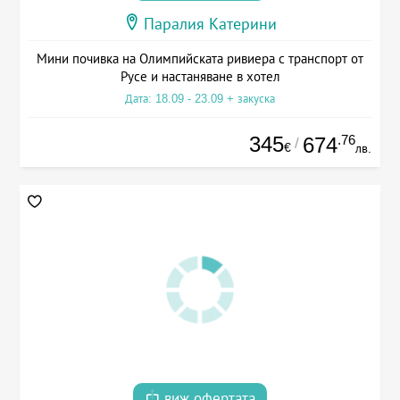
Паралия Катерини
Мини почивка на Олимпийската ривиера с транспорт от
Русе и настаняване в хотел
Дата: 18.09 - 23.09 + закуска
345
.76
674
/
€
лв.
виж офертата