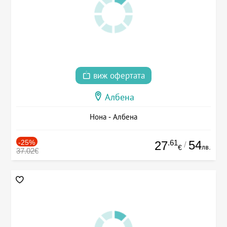
виж офертата
Албена
Нона - Албена
-25%
.61
54
27
/
лв.
€
37.02€