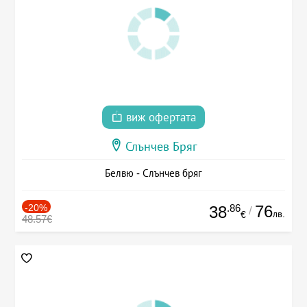
виж офертата
Слънчев Бряг
Белвю - Слънчев бряг
-20%
.86
76
38
/
лв.
€
48.57€