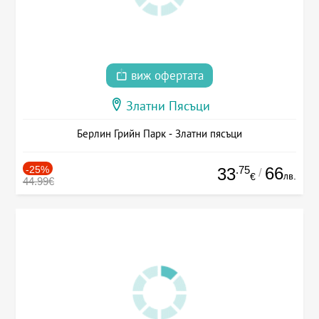
виж офертата
Златни Пясъци
Берлин Грийн Парк - Златни пясъци
-25%
.75
66
33
/
лв.
€
44.99€