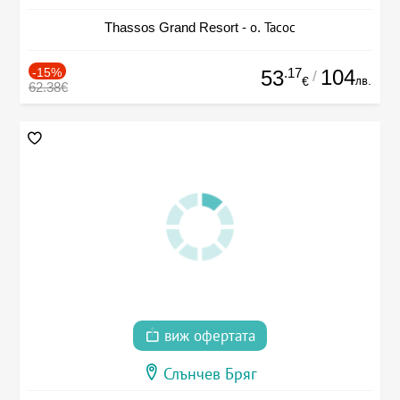
Thassos Grand Resort - о. Тасос
-15%
.17
104
53
/
лв.
€
62.38€
виж офертата
Слънчев Бряг