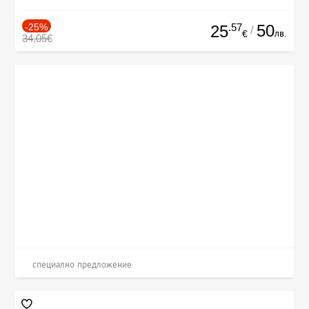
-25%
.57
50
25
/
лв.
€
34.05€
специално предложение