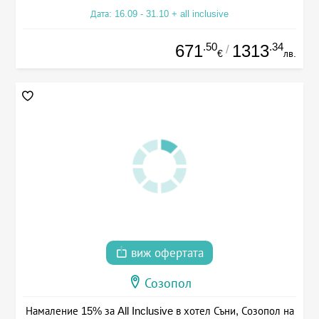
Дата: 16.09 - 31.10 + all inclusive
.50
.34
671
1313
/
€
лв.
виж офертата
Созопол
Намаление 15% за All Inclusive в хотел Съни, Созопол на