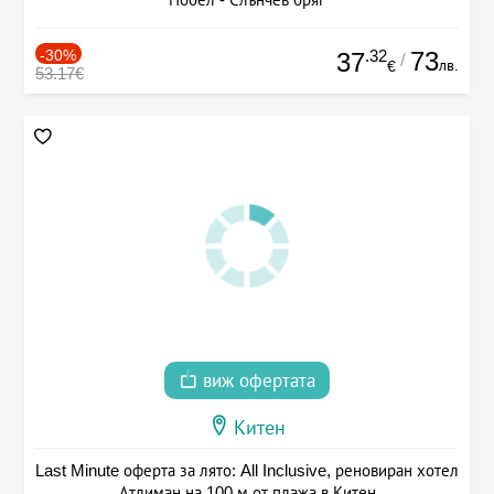
-30%
.32
73
37
/
лв.
€
53.17€
виж офертата
Китен
Last Minute оферта за лято: All Inclusive, реновиран хотел
Атлиман на 100 м от плажа в Китен