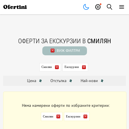
Почивки
Стоки
В града
Всички оферти
Ofertini
ОФЕРТИ ЗА ЕКСКУРЗИИ В
СМИЛЯН
ВИЖ ФИЛТРИ
Смилян
Екскурзии
Цена
Отстъпка
Най-нови
Няма намерени оферти по избраните критерии:
Смилян
Екскурзии