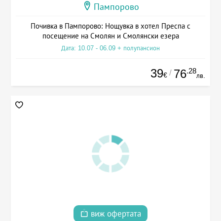
Пампорово
Почивка в Пампорово: Нощувка в хотел Преспа с
посещение на Смолян и Смолянски езера
Дата: 10.07 - 06.09 + полупансион
39
.28
76
/
€
лв.
виж офертата