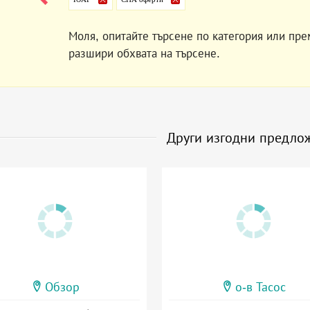
Моля, опитайте търсене по категория или пре
разшири обхвата на търсене.
Други изгодни предло
Обзор
о-в Тасос