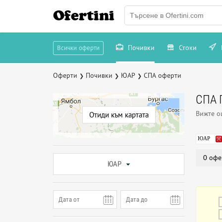
Ofertini
Почивки
Стоки
Всички оферти
Оферти
Почивки
ЮАР
СПА оферти
❯
❯
❯
СПА 
Вижте 
Отиди към картата
ЮАР
0 офе
ЮАР