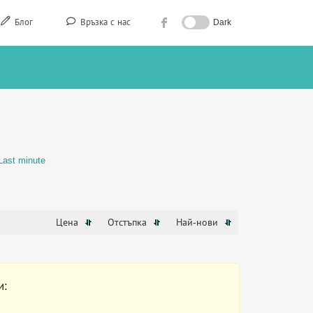
Блог
Връзка с нас
Dark
Last minute
Цена
Отстъпка
Най-нови
и: