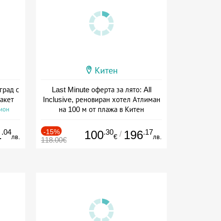
Китен
град с
Last Minute оферта за лято: All
акет
Inclusive, реновиран хотел Атлиман
на 100 м от плажа в Китен
сион
Дата: 01.06 - 29.09 + all inclusive
.04
-15%
.30
.17
1
100
196
/
лв.
€
лв.
118.00€