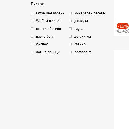
Екстри
вътрешен басейн
минерален басейн
Wi-Fi интернет
джакузи
-15%
външен басейн
сауна
41.42
парна баня
детски кът
фитнес
казино
дом. любимци
ресторант