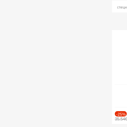
специ
-25%
35.54