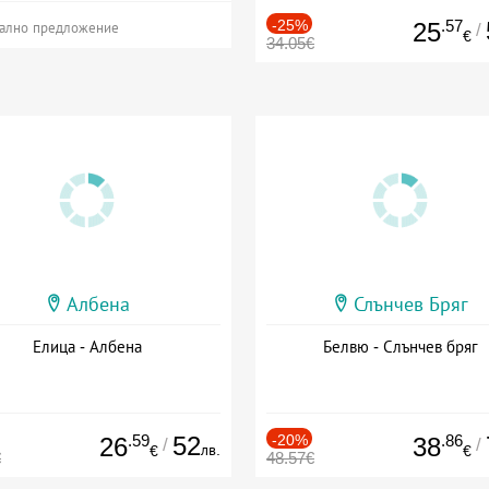
-25%
.57
25
/
ално предложение
€
34.05€
Албена
Слънчев Бряг
Елица - Албена
Белвю - Слънчев бряг
.59
52
-20%
.86
26
38
/
/
лв.
€
€
€
48.57€