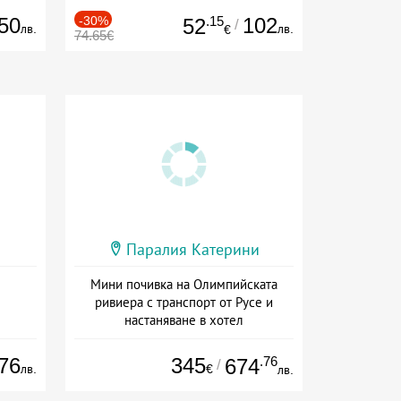
50
-30%
.15
102
52
/
лв.
лв.
€
74.65€
Паралия Катерини
Мини почивка на Олимпийската
ривиера с транспорт от Русе и
настаняване в хотел
Дата: 18.09 - 23.09 + закуска
76
345
.76
674
/
лв.
€
лв.