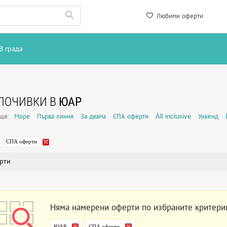
Любими оферти
В града
ПОЧИВКИ В
ЮАР
още:
Море
Първа линия
За двама
СПА оферти
All inclusive
Уикенд
СПА оферти
рти
Няма намерени оферти по избраните критери
ЮАР
СПА оферти