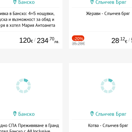
Банско
Слънчев Бряг
ивка в Банско: 4=5 нощувки,
Жерави - Слънчев бряг
уска и възможност за обяд и
еря в хотел Мария Антоанета
а: 16.07 - 07.09 + полупансион
120
.70
-20%
.12
234
28
/
/
€
лв.
€
35.28€
Банско
Слънчев Бряг
здно СПА Преживяване в Гранд
Котва - Слънчев бряг
отел Банско с All Inclusive