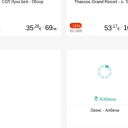
СОЛ Луна Бей - Обзор
Thassos Grand Resort - о. Т
.28
69
-15%
.17
1
35
53
/
/
лв.
€
€
€
62.38€
Албена
Оазис - Албена