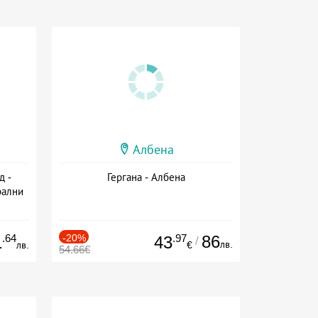
Албена
д -
Гергана - Албена
рални
сион
.64
-20%
.97
86
1
43
/
лв.
лв.
€
54.66€