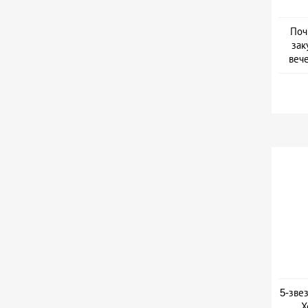
Поч
зак
веч
Дат
5-зве
Х