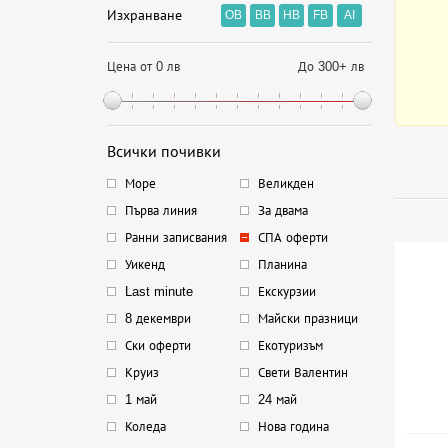
Изхранване
OB
BB
HB
FB
AI
Цена от 0 лв
До 300+ лв
Всички почивки
Море
Великден
Първа линия
За двама
Ранни записвания
СПА оферти
Уикенд
Планина
Last minute
Екскурзии
8 декември
Майски празници
Ски оферти
Екотуризъм
Круиз
Свети Валентин
1 май
24 май
Коледа
Нова година