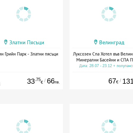
Златни Пясъци
Велинград
н Грийн Парк - Златни пясъци
Луксозен Спа Хотел във Велин
Минерални Басейни и СПА П
Дата: 28.07 - 23.12 + полупан
.75
66
67
33
13
/
/
лв.
€
€
€