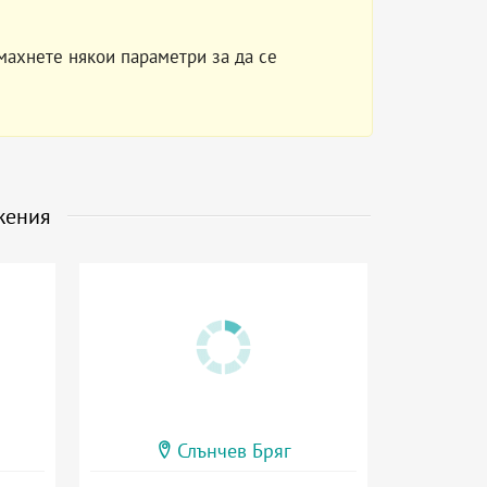
махнете някои параметри за да се
жения
Слънчев Бряг