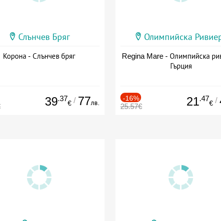
Слънчев Бряг
Олимпийска Ривие
Корона - Слънчев бряг
Regina Mare - Олимпийска ри
Гърция
.37
77
-16%
.47
39
21
/
/
лв.
€
€
€
25.57€