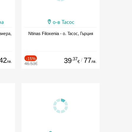
ра
о-в Тасос
виера,
Ntinas Filoxenia - о. Тасос, Гърция
42
-15%
.37
77
39
/
лв.
лв.
€
46.53€