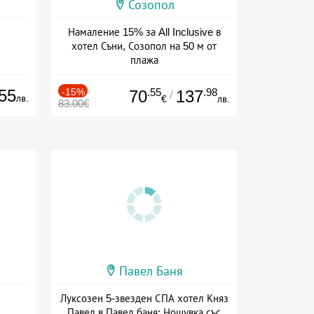
Созопол
Намаление 15% за All Inclusive в
хотел Съни, Созопол на 50 м от
плажа
Дата: 30.07 - 30.09 + all inclusive
55
-15%
.55
.98
70
137
/
лв.
€
лв.
83.00€
Павел Баня
Луксозен 5-звезден СПА хотел Княз
Павел в Павел баня: Нощувка със