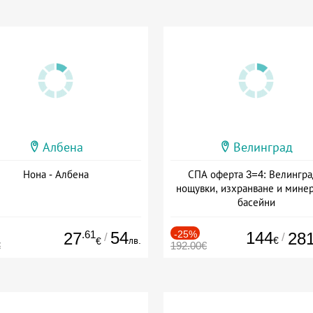
Албена
Велинград
Нона - Албена
СПА оферта 3=4: Велингра
нощувки, изхранване и мине
басейни
Дата: 01.07 - 30.09 + полупан
.61
54
-25%
144
27
28
/
/
лв.
€
€
€
192.00€